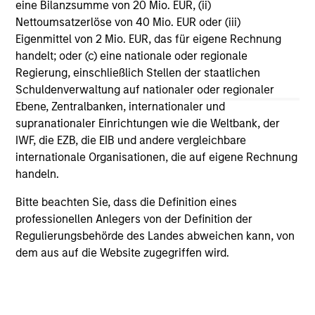
Team Insights
eine Bilanzsumme von 20 Mio. EUR, (ii)
Nettoumsatzerlöse von 40 Mio. EUR oder (iii)
Eigenmittel von 2 Mio. EUR, das für eigene Rechnung
handelt; oder (c) eine nationale oder regionale
Regierung, einschließlich Stellen der staatlichen
Schuldenverwaltung auf nationaler oder regionaler
Ebene, Zentralbanken, internationaler und
supranationaler Einrichtungen wie die Weltbank, der
IWF, die EZB, die EIB und andere vergleichbare
internationale Organisationen, die auf eigene Rechnung
handeln.
CARON’S CORNER
QU
Bitte beachten Sie, dass die Definition eines
A Higher Nominal Growth World
Th
professionellen Anlegers von der Definition der
Brings on Higher Volatility
Regulierungsbehörde des Landes abweichen kann, von
Us
dem aus auf die Website zugegriffen wird.
A shift is occurring toward a higher nominal
mar
growth environment, evolving Fed
ins
communication strategies, and implications for
cu
both bond and equity markets. Volatility may