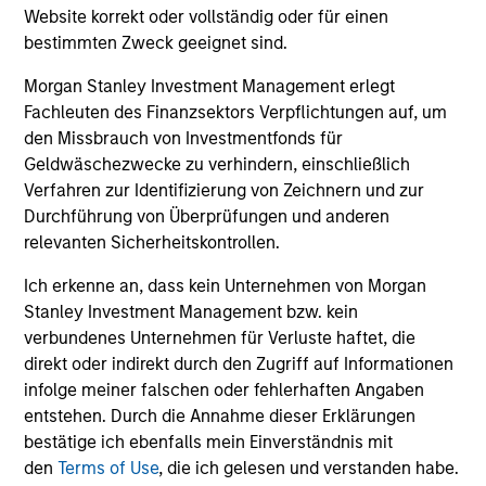
downside protection in volatile markets. The
Website korrekt oder vollständig oder für einen
bestimmten Zweck geeignet sind.
Strategy can be customised to client-
specified risk levels, with a range of
Morgan Stanley Investment Management erlegt
instruments for implementation of asset
Fachleuten des Finanzsektors Verpflichtungen auf, um
class exposures including direct securities,
den Missbrauch von Investmentfonds für
active funds and ETFs.
Geldwäschezwecke zu verhindern, einschließlich
Verfahren zur Identifizierung von Zeichnern und zur
Durchführung von Überprüfungen und anderen
Global Balanced Risk Control Strategy:
relevanten Sicherheitskontrollen.
Fixed Weight Benchmark
Ich erkenne an, dass kein Unternehmen von Morgan
Invests across global asset classes, aiming
Stanley Investment Management bzw. kein
to manage tracking error around a fixed-
verbundenes Unternehmen für Verluste haftet, die
weight benchmark while enhancing returns
direkt oder indirekt durch den Zugriff auf Informationen
from tactical positioning and seeking excess
infolge meiner falschen oder fehlerhaften Angaben
returns, with a measure of downside
entstehen. Durch die Annahme dieser Erklärungen
protection in volatile markets.
bestätige ich ebenfalls mein Einverständnis mit
den
Terms of Use
, die ich gelesen und verstanden habe.