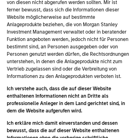
Solutions Group at MSIM, heading the team's
von diesen nicht abgerufen werden sollten. Mir ist
Quantitative Research. Damon focuses on asset
ferner bewusst, dass sich die Informationen dieser
allocation, portfolio optimization and rebalancing
Website möglicherweise auf bestimmte
and has helped develop and refine the proprietary
Anlageprodukte beziehen, die von Morgan Stanley
quant models utilized by the team. He has 19 years
Investment Management verwaltet oder in beratender
of industry experience. Prior to joining the firm in
Funktion angeboten werden, jedoch nicht für Personen
2008, Damon was an associate at Merrill Lynch,
bestimmt sind, an Personen ausgegeben oder von
responsible for portfolio construction and
Personen genutzt werden dürfen, die Rechtsordnungen
quantitative research in the hedge fund
unterstehen, in denen die Anlageprodukte nicht zum
development and management team. Damon
Vertrieb zugelassen sind oder die Verbreitung von
received a B.S. in Engineering from National Taiwan
Informationen zu den Anlageprodukten verboten ist.
University and an M.B.A. and M.S. joint degree from
Ich verstehe auch, dass die auf dieser Website
Case Western Reserve University. He also holds an
enthaltenen Informationen nicht an Dritte als
M.S. in computational finance from Carnegie Mellon
professionelle Anleger in dem Land gerichtet sind, in
University.
dem die Website aufgerufen wird.
Ich erkläre mich damit einverstanden und dessen
bewusst, dass die auf dieser Website enthaltenen
Informationen ohne die vorherige schriftliche