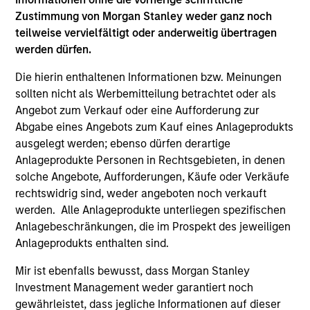
Portfolio Solutions Group
Zustimmung von Morgan Stanley weder ganz noch
teilweise vervielfältigt oder anderweitig übertragen
werden dürfen.
Global Balanced Income Strategy
Invests across global asset classes, aiming
Die hierin enthaltenen Informationen bzw. Meinungen
to manage total portfolio risk while
sollten nicht als Werbemitteilung betrachtet oder als
enhancing returns from tactical positioning,
Angebot zum Verkauf oder eine Aufforderung zur
seeking to deliver attractive returns, a
Abgabe eines Angebots zum Kauf eines Anlageprodukts
stable income and a measure of downside
ausgelegt werden; ebenso dürfen derartige
Anlageprodukte Personen in Rechtsgebieten, in denen
protection in volatile markets.
solche Angebote, Aufforderungen, Käufe oder Verkäufe
rechtswidrig sind, weder angeboten noch verkauft
werden. Alle Anlageprodukte unterliegen spezifischen
Global Balanced Risk Control Strategy:
Anlagebeschränkungen, die im Prospekt des jeweiligen
Total Portfolio Risk Control
Anlageprodukts enthalten sind.
Invests across global asset classes, aiming
to manage total portfolio risk while
Mir ist ebenfalls bewusst, dass Morgan Stanley
enhancing returns from tactical positioning
Investment Management weder garantiert noch
and seeking to deliver attractive returns and
gewährleistet, dass jegliche Informationen auf dieser