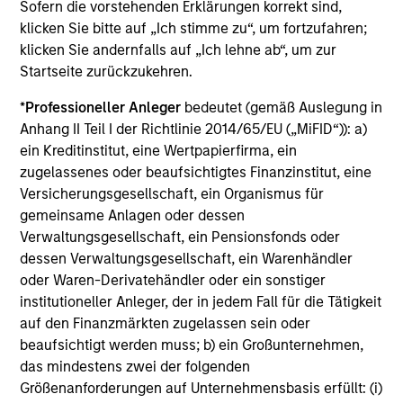
Sofern die vorstehenden Erklärungen korrekt sind,
Global Tactical Asset Allocation Strategy
klicken Sie bitte auf „Ich stimme zu“, um fortzufahren;
Invests across global asset classes,
klicken Sie andernfalls auf „Ich lehne ab“, um zur
Startseite zurückzukehren.
including stocks, bonds, currencies and
commodities, seeking to exploit
*
Professioneller Anleger
bedeutet (gemäß Auslegung in
inefficiencies between markets, regions and
Anhang II Teil I der Richtlinie 2014/65/EU („MiFID“)): a)
sectors aiming to deliver returns in excess
ein Kreditinstitut, eine Wertpapierfirma, ein
of the benchmark.
zugelassenes oder beaufsichtigtes Finanzinstitut, eine
Versicherungsgesellschaft, ein Organismus für
gemeinsame Anlagen oder dessen
Outsourced CIO Programs
Verwaltungsgesellschaft, ein Pensionsfonds oder
Offers comprehensive, full-service
dessen Verwaltungsgesellschaft, ein Warenhändler
oder Waren-Derivatehändler oder ein sonstiger
discretionary investment management
institutioneller Anleger, der in jedem Fall für die Tätigkeit
programs tailored to the specific needs and
auf den Finanzmärkten zugelassen sein oder
requirements of each client.
beaufsichtigt werden muss; b) ein Großunternehmen,
das mindestens zwei der folgenden
Größenanforderungen auf Unternehmensbasis erfüllt: (i)