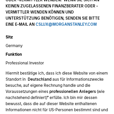
KEINEN ZUGELASSENEN FINANZBERATER ODER -
VERMITTLER WENDEN KÖNNEN UND
UNTERSTÜTZUNG BENÖTIGEN, SENDEN SIE BITTE
EINE E-MAIL AN
CSLUX@MORGANSTANLEY.COM
Sitz
Germany
Funktion
YEARS OF INDUSTRY EXPERIENCE
Professional Investor
19
Years
Hiermit bestätige ich, dass ich diese Website von einem
TEAM
Standort in
Deutschland
aus für Informationszwecke
besuche, auf eigene Rechnung handle und die
Portfolio Solutions Group
Voraussetzungen eines
professionellen Anlegers
(wie
nachstehend definiert)
*
erfülle. Ich bin mir dessen
bewusst, dass die auf dieser Website enthaltenen
Damon is a portfolio manager for the Portfolio
Informationen nicht für US-Personen bestimmt sind und