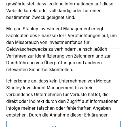
gewährleistet, dass jegliche Informationen auf dieser
All investing involves risks, including a loss of principal.
Website korrekt oder vollständig oder für einen
bestimmten Zweck geeignet sind.
Please refer to the strategy detail page for important
information on the strategy, including additional risk
Morgan Stanley Investment Management erlegt
considerations.
Fachleuten des Finanzsektors Verpflichtungen auf, um
den Missbrauch von Investmentfonds für
Geldwäschezwecke zu verhindern, einschließlich
Verfahren zur Identifizierung von Zeichnern und zur
Durchführung von Überprüfungen und anderen
relevanten Sicherheitskontrollen.
Ich erkenne an, dass kein Unternehmen von Morgan
Stanley Investment Management bzw. kein
verbundenes Unternehmen für Verluste haftet, die
direkt oder indirekt durch den Zugriff auf Informationen
infolge meiner falschen oder fehlerhaften Angaben
Morgan Stanley
entstehen. Durch die Annahme dieser Erklärungen
bestätige ich ebenfalls mein Einverständnis mit
Morgan Stanley Careers