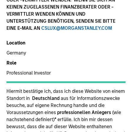
KEINEN ZUGELASSENEN FINANZBERATER ODER -
VERMITTLER WENDEN KÖNNEN UND
UNTERSTÜTZUNG BENÖTIGEN, SENDEN SIE BITTE
EINE E-MAIL AN
CSLUX@MORGANSTANLEY.COM
Location
Germany
Role
YEARS OF INDUSTRY EXPERIENCE
Professional Investor
28
Years
TEAM
Hiermit bestätige ich, dass ich diese Website von einem
Standort in
Deutschland
aus für Informationszwecke
European Real Assets Private Credit Team
besuche, auf eigene Rechnung handle und die
Voraussetzungen eines
professionellen Anlegers
(wie
nachstehend definiert)
*
erfülle. Ich bin mir dessen
bewusst, dass die auf dieser Website enthaltenen
Claus Vinge Skrumsager is a Managing Director of