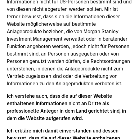
Informationen nicht für US-Personen bestimmt sind und
Morgan Stanley and Head of North Haven Secured
von diesen nicht abgerufen werden sollten. Mir ist
Private Credit (“NHSPC”). Mr. Skrumsager joined
ferner bewusst, dass sich die Informationen dieser
Morgan Stanley Investment Management (“MSIM”)
Website möglicherweise auf bestimmte
in 2017 to lead the establishment of MSIM’s
Anlageprodukte beziehen, die von Morgan Stanley
European private real asset backed credit platform
Investment Management verwaltet oder in beratender
NHSPC and today manages in excess of €2.5bn of
Funktion angeboten werden, jedoch nicht für Personen
committed capital on the platform. Prior to joining
bestimmt sind, an Personen ausgegeben oder von
MSIM, Mr. Skrumsager was Co-Head of Morgan
Personen genutzt werden dürfen, die Rechtsordnungen
Stanley’s EMEA Capital Markets, Co-Head of Global
unterstehen, in denen die Anlageprodukte nicht zum
Fixed Income Markets, served as a member of the
Vertrieb zugelassen sind oder die Verbreitung von
EMEA cross divisional Operating and Risk
Informationen zu den Anlageprodukten verboten ist.
Committees and as a Senior Manager under the
PRA and FCA’s Senior Managers and Certification
Ich verstehe auch, dass die auf dieser Website
Regime. Mr. Skrumsager brings more than 25 years
enthaltenen Informationen nicht an Dritte als
of capital markets experience with a focus on fixed
professionelle Anleger in dem Land gerichtet sind, in
income markets. Since joining Morgan Stanley in
dem die Website aufgerufen wird.
June 2007, he built the credit and rates solutions
capital markets franchise, including establishing
Ich erkläre mich damit einverstanden und dessen
Morgan Stanley’s European Loan Solutions Group.
bewusst, dass die auf dieser Website enthaltenen