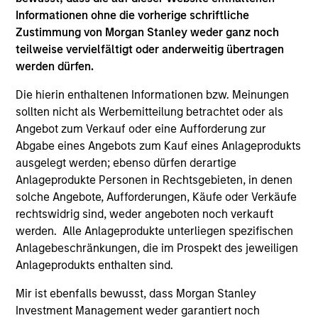
Mr. Skrumsager started his capital markets career
Informationen ohne die vorherige schriftliche
at Goldman Sachs in 1998, prior to which he worked
Zustimmung von Morgan Stanley weder ganz noch
at the Central Bank of Denmark, Danish Ministry of
teilweise vervielfältigt oder anderweitig übertragen
Finance and as part-time teacher at the University
werden dürfen.
of Copenhagen. Mr. Skrumsager holds an MSc in
Die hierin enthaltenen Informationen bzw. Meinungen
Economics from the London School of Economics
sollten nicht als Werbemitteilung betrachtet oder als
and a Cand. Polit from the University of
Angebot zum Verkauf oder eine Aufforderung zur
Copenhagen.
Abgabe eines Angebots zum Kauf eines Anlageprodukts
ausgelegt werden; ebenso dürfen derartige
Anlageprodukte Personen in Rechtsgebieten, in denen
May not represent all Team Members.
solche Angebote, Aufforderungen, Käufe oder Verkäufe
rechtswidrig sind, weder angeboten noch verkauft
The information on this page is for informational
werden. Alle Anlageprodukte unterliegen spezifischen
purposes only. The information contained herein does
Anlagebeschränkungen, die im Prospekt des jeweiligen
not constitute and should not be construed as an
offering of advisory services or an offer to sell or a
Anlageprodukts enthalten sind.
solicitation of an offer to buy any securities in any
jurisdiction in which such offer or solicitation,
Mir ist ebenfalls bewusst, dass Morgan Stanley
purchase or sale would be unlawful under the
Investment Management weder garantiert noch
securities, insurance or other laws of such jurisdiction.