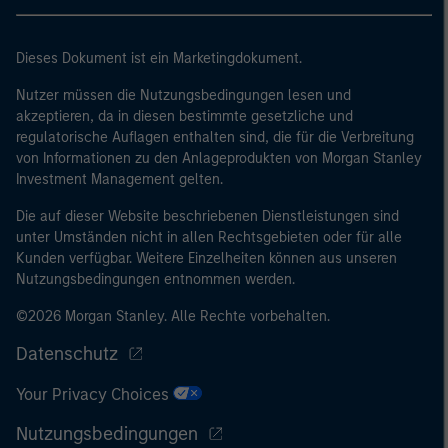
Größenanforderungen auf Unternehmensbasis erfüllt: (i)
eine Bilanzsumme von 20 Mio. EUR, (ii)
Nettoumsatzerlöse von 40 Mio. EUR oder (iii)
Dieses Dokument ist ein Marketingdokument.
Eigenmittel von 2 Mio. EUR, das für eigene Rechnung
Nutzer müssen die Nutzungsbedingungen lesen und
handelt; oder (c) eine nationale oder regionale
akzeptieren, da in diesen bestimmte gesetzliche und
Regierung, einschließlich Stellen der staatlichen
regulatorische Auflagen enthalten sind, die für die Verbreitung
Schuldenverwaltung auf nationaler oder regionaler
von Informationen zu den Anlageprodukten von Morgan Stanley
Ebene, Zentralbanken, internationaler und
Investment Management gelten.
supranationaler Einrichtungen wie die Weltbank, der
Die auf dieser Website beschriebenen Dienstleistungen sind
IWF, die EZB, die EIB und andere vergleichbare
unter Umständen nicht in allen Rechtsgebieten oder für alle
internationale Organisationen, die auf eigene Rechnung
Kunden verfügbar. Weitere Einzelheiten können aus unseren
handeln.
Nutzungsbedingungen entnommen werden.
Bitte beachten Sie, dass die Definition eines
©2026 Morgan Stanley. Alle Rechte vorbehalten.
professionellen Anlegers von der Definition der
Datenschutz
Regulierungsbehörde des Landes abweichen kann, von
dem aus auf die Website zugegriffen wird.
Your Privacy Choices
Nutzungsbedingungen