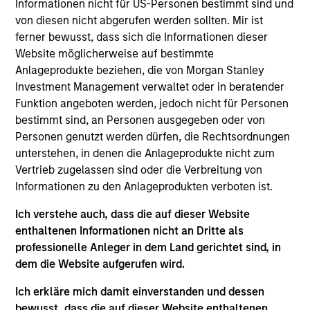
Informationen nicht für US-Personen bestimmt sind und
Solutions Group at MSIM, based in London. Within
von diesen nicht abgerufen werden sollten. Mir ist
the Quantitative Research team, he leads quant
ferner bewusst, dass sich die Informationen dieser
engineering initiatives focused on investment
Website möglicherweise auf bestimmte
systems, research platforms and analytics tooling.
Anlageprodukte beziehen, die von Morgan Stanley
He has 17 years of industry experience. Prior to his
Investment Management verwaltet oder in beratender
current role, Christian was a senior front-office
Funktion angeboten werden, jedoch nicht für Personen
application developer. Christian received a BSc
bestimmt sind, an Personen ausgegeben oder von
(Hons) in Computer Science with Business and
Personen genutzt werden dürfen, die Rechtsordnungen
Management and an MSc with distinction in
unterstehen, in denen die Anlageprodukte nicht zum
Advanced Computer Science and Information
Vertrieb zugelassen sind oder die Verbreitung von
Technologies Management from the University of
Informationen zu den Anlageprodukten verboten ist.
Manchester. He holds the Chartered Financial
Analyst designation.
Ich verstehe auch, dass die auf dieser Website
enthaltenen Informationen nicht an Dritte als
professionelle Anleger in dem Land gerichtet sind, in
dem die Website aufgerufen wird.
Team Insights
Ich erkläre mich damit einverstanden und dessen
bewusst, dass die auf dieser Website enthaltenen