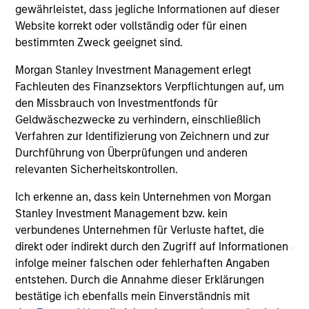
gewährleistet, dass jegliche Informationen auf dieser
05-AUG-2026
20-
Website korrekt oder vollständig oder für einen
bestimmten Zweck geeignet sind.
Morgan Stanley Investment Management erlegt
Fachleuten des Finanzsektors Verpflichtungen auf, um
den Missbrauch von Investmentfonds für
Geldwäschezwecke zu verhindern, einschließlich
Verfahren zur Identifizierung von Zeichnern und zur
May not represent all Team Members.
Durchführung von Überprüfungen und anderen
relevanten Sicherheitskontrollen.
The information on this page is for informational
purposes only. The information contained herein does
not constitute and should not be construed as an
Ich erkenne an, dass kein Unternehmen von Morgan
offering of advisory services or an offer to sell or a
Stanley Investment Management bzw. kein
solicitation of an offer to buy any securities in any
verbundenes Unternehmen für Verluste haftet, die
jurisdiction in which such offer or solicitation,
direkt oder indirekt durch den Zugriff auf Informationen
purchase or sale would be unlawful under the
securities, insurance or other laws of such jurisdiction.
infolge meiner falschen oder fehlerhaften Angaben
entstehen. Durch die Annahme dieser Erklärungen
All investing involves risks, including a loss of principal.
bestätige ich ebenfalls mein Einverständnis mit