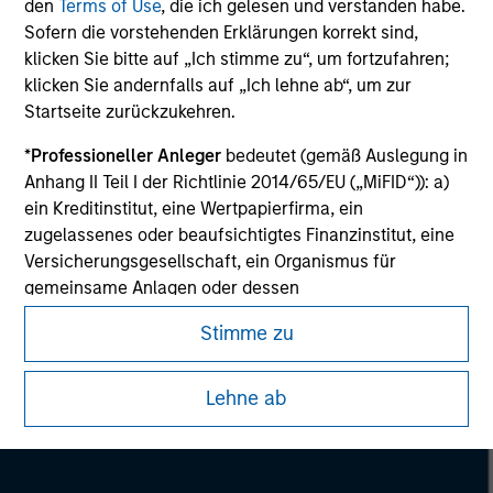
den
Terms of Use
, die ich gelesen und verstanden habe.
Please refer to the strategy detail page for important
information on the strategy, including additional risk
Sofern die vorstehenden Erklärungen korrekt sind,
considerations.
klicken Sie bitte auf „Ich stimme zu“, um fortzufahren;
klicken Sie andernfalls auf „Ich lehne ab“, um zur
Startseite zurückzukehren.
*
Professioneller Anleger
bedeutet (gemäß Auslegung in
Anhang II Teil I der Richtlinie 2014/65/EU („MiFID“)): a)
ein Kreditinstitut, eine Wertpapierfirma, ein
zugelassenes oder beaufsichtigtes Finanzinstitut, eine
Versicherungsgesellschaft, ein Organismus für
gemeinsame Anlagen oder dessen
Verwaltungsgesellschaft, ein Pensionsfonds oder
Stimme zu
dessen Verwaltungsgesellschaft, ein Warenhändler
oder Waren-Derivatehändler oder ein sonstiger
Morgan Stanley
institutioneller Anleger, der in jedem Fall für die Tätigkeit
Lehne ab
Morgan Stanley Careers
auf den Finanzmärkten zugelassen sein oder
beaufsichtigt werden muss; b) ein Großunternehmen,
das mindestens zwei der folgenden