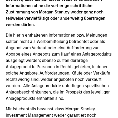
Informationen ohne die vorherige schriftliche
Zustimmung von Morgan Stanley weder ganz noch
teilweise vervielfältigt oder anderweitig übertragen
werden dürfen.
Die hierin enthaltenen Informationen bzw. Meinungen
sollten nicht als Werbemitteilung betrachtet oder als
Angebot zum Verkauf oder eine Aufforderung zur
Abgabe eines Angebots zum Kauf eines Anlageprodukts
QUARTERLY
CA
ausgelegt werden; ebenso dürfen derartige
Anlageprodukte Personen in Rechtsgebieten, in denen
The BEAT™ for Q3 2026 - August
Th
solche Angebote, Aufforderungen, Käufe oder Verkäufe
Ch
Use The BEAT™ as your timely resource for the
rechtswidrig sind, weder angeboten noch verkauft
markets. Each edition gives you ideas and
Fe
werden. Alle Anlageprodukte unterliegen spezifischen
insights that show you how to navigate the
we 
Anlagebeschränkungen, die im Prospekt des jeweiligen
current investment environment.
rat
Anlageprodukts enthalten sind.
su
tr
Mir ist ebenfalls bewusst, dass Morgan Stanley
re
Investment Management weder garantiert noch