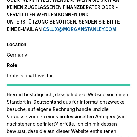
KEINEN ZUGELASSENEN FINANZBERATER ODER -
VERMITTLER WENDEN KÖNNEN UND
UNTERSTÜTZUNG BENÖTIGEN, SENDEN SIE BITTE
EINE E-MAIL AN
CSLUX@MORGANSTANLEY.COM
Location
Germany
Role
YEARS OF INDUSTRY EXPERIENCE
Professional Investor
21
Years
TEAM
Hiermit bestätige ich, dass ich diese Website von einem
Standort in
Deutschland
aus für Informationszwecke
Municipals Team
besuche, auf eigene Rechnung handle und die
Voraussetzungen eines
professionellen Anlegers
(wie
nachstehend definiert)
*
erfülle. Ich bin mir dessen
bewusst, dass die auf dieser Website enthaltenen
Christopher Eustance is a portfolio manager on the