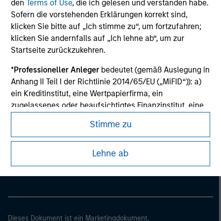
den
Terms of Use
, die ich gelesen und verstanden habe.
Sofern die vorstehenden Erklärungen korrekt sind,
klicken Sie bitte auf „Ich stimme zu“, um fortzufahren;
klicken Sie andernfalls auf „Ich lehne ab“, um zur
Startseite zurückzukehren.
*
Professioneller Anleger
bedeutet (gemäß Auslegung in
Anhang II Teil I der Richtlinie 2014/65/EU („MiFID“)): a)
ein Kreditinstitut, eine Wertpapierfirma, ein
zugelassenes oder beaufsichtigtes Finanzinstitut, eine
Versicherungsgesellschaft, ein Organismus für
Stimme zu
gemeinsame Anlagen oder dessen
Morgan Stanley
Verwaltungsgesellschaft, ein Pensionsfonds oder
dessen Verwaltungsgesellschaft, ein Warenhändler
Lehne ab
Morgan Stanley Careers
oder Waren-Derivatehändler oder ein sonstiger
institutioneller Anleger, der in jedem Fall für die Tätigkeit
auf den Finanzmärkten zugelassen sein oder
beaufsichtigt werden muss; b) ein Großunternehmen,
das mindestens zwei der folgenden
Dieses Dokument ist ein Marketingdokument.