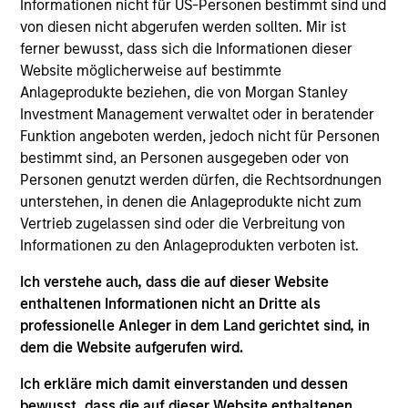
Informationen nicht für US-Personen bestimmt sind und
Municipals team. He is responsible for buy and sell
von diesen nicht abgerufen werden sollten. Mir ist
decisions, portfolio construction, and risk
ferner bewusst, dass sich die Informationen dieser
management for the firm’s municipal bond
Website möglicherweise auf bestimmte
strategies. He joined Eaton Vance in 2007. Morgan
Anlageprodukte beziehen, die von Morgan Stanley
Stanley acquired Eaton Vance in March 2021. Chris
Investment Management verwaltet oder in beratender
began his career in the investment management
Funktion angeboten werden, jedoch nicht für Personen
industry in 2005. Prior to joining Eaton Vance, he
bestimmt sind, an Personen ausgegeben oder von
was a Senior Associate at State Street Bank and
Personen genutzt werden dürfen, die Rechtsordnungen
Trust. Chris earned a B.S. from Boston College. He
unterstehen, in denen die Anlageprodukte nicht zum
is a member of the CFA Society Boston and holds
Vertrieb zugelassen sind oder die Verbreitung von
the Chartered Financial Analyst designation.
Informationen zu den Anlageprodukten verboten ist.
Ich verstehe auch, dass die auf dieser Website
Team Insights
enthaltenen Informationen nicht an Dritte als
professionelle Anleger in dem Land gerichtet sind, in
dem die Website aufgerufen wird.
Ich erkläre mich damit einverstanden und dessen
bewusst, dass die auf dieser Website enthaltenen