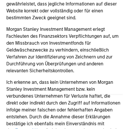
gewährleistet, dass jegliche Informationen auf dieser
Website korrekt oder vollständig oder für einen
bestimmten Zweck geeignet sind.
Morgan Stanley Investment Management erlegt
Fachleuten des Finanzsektors Verpflichtungen auf, um
May not represent all Team Members.
den Missbrauch von Investmentfonds für
Geldwäschezwecke zu verhindern, einschließlich
The information on this page is for informational
Verfahren zur Identifizierung von Zeichnern und zur
purposes only. The information contained herein does
not constitute and should not be construed as an
Durchführung von Überprüfungen und anderen
offering of advisory services or an offer to sell or a
relevanten Sicherheitskontrollen.
solicitation of an offer to buy any securities in any
jurisdiction in which such offer or solicitation,
Ich erkenne an, dass kein Unternehmen von Morgan
purchase or sale would be unlawful under the
Stanley Investment Management bzw. kein
securities, insurance or other laws of such jurisdiction.
verbundenes Unternehmen für Verluste haftet, die
All investing involves risks, including a loss of principal.
direkt oder indirekt durch den Zugriff auf Informationen
infolge meiner falschen oder fehlerhaften Angaben
Please refer to the strategy detail page for important
entstehen. Durch die Annahme dieser Erklärungen
information on the strategy, including additional risk
bestätige ich ebenfalls mein Einverständnis mit
considerations.