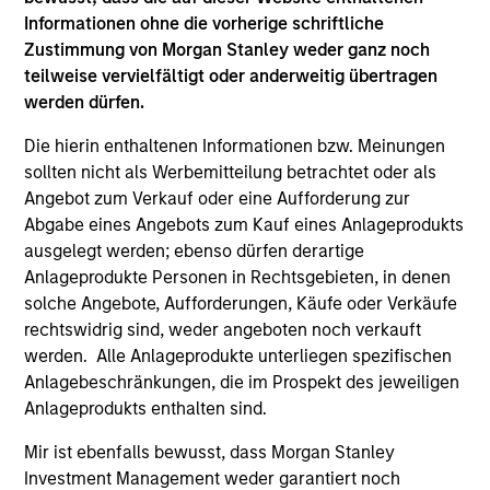
Informationen ohne die vorherige schriftliche
Zustimmung von Morgan Stanley weder ganz noch
teilweise vervielfältigt oder anderweitig übertragen
werden dürfen.
Die hierin enthaltenen Informationen bzw. Meinungen
MARKET OUTLOOK
AR
sollten nicht als Werbemitteilung betrachtet oder als
Angebot zum Verkauf oder eine Aufforderung zur
Steep Muni Yield Curve Highlights
Cr
Abgabe eines Angebots zum Kauf eines Anlageprodukts
Potential Gains in 2026
Ex
ausgelegt werden; ebenso dürfen derartige
The municipal bond market has a lot going for
Cr
Anlageprodukte Personen in Rechtsgebieten, in denen
it in 2026, with after-tax yields that look
Mo
solche Angebote, Aufforderungen, Käufe oder Verkäufe
especially compelling compared with other
CN
rechtswidrig sind, weder angeboten noch verkauft
fixed-income sectors. Craig R. Brandon, Co-
ho
werden. Alle Anlageprodukte unterliegen spezifischen
Head of Municipals, explains.
wea
Anlagebeschränkungen, die im Prospekt des jeweiligen
ho
Anlageprodukts enthalten sind.
mu
Mir ist ebenfalls bewusst, dass Morgan Stanley
26-DEC-2025
26
Investment Management weder garantiert noch