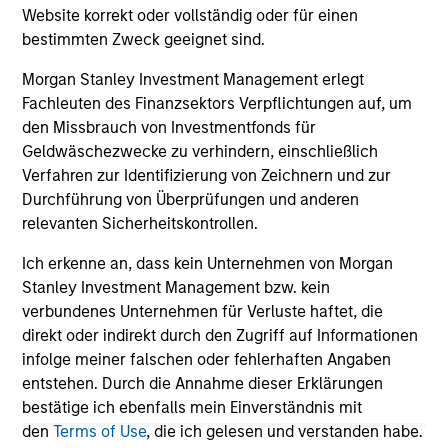
supply-chain disruption, pushing companies to
bro
Website korrekt oder vollständig oder für einen
localize and driving long-term sector impacts
li
bestimmten Zweck geeignet sind.
from industrials to semiconductors.
les
Morgan Stanley Investment Management erlegt
in
Fachleuten des Finanzsektors Verpflichtungen auf, um
por
den Missbrauch von Investmentfonds für
whe
Geldwäschezwecke zu verhindern, einschließlich
inv
12-MAY-2026
03
Verfahren zur Identifizierung von Zeichnern und zur
Durchführung von Überprüfungen und anderen
relevanten Sicherheitskontrollen.
Ich erkenne an, dass kein Unternehmen von Morgan
Stanley Investment Management bzw. kein
verbundenes Unternehmen für Verluste haftet, die
direkt oder indirekt durch den Zugriff auf Informationen
infolge meiner falschen oder fehlerhaften Angaben
May not represent all Team Members.
entstehen. Durch die Annahme dieser Erklärungen
bestätige ich ebenfalls mein Einverständnis mit
The information on this page is for informational
den
Terms of Use
, die ich gelesen und verstanden habe.
purposes only. The information contained herein does