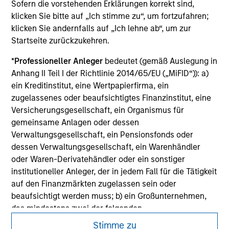
Sofern die vorstehenden Erklärungen korrekt sind,
not constitute and should not be construed as an
offering of advisory services or an offer to sell or a
klicken Sie bitte auf „Ich stimme zu“, um fortzufahren;
solicitation of an offer to buy any securities in any
klicken Sie andernfalls auf „Ich lehne ab“, um zur
jurisdiction in which such offer or solicitation,
Startseite zurückzukehren.
purchase or sale would be unlawful under the
securities, insurance or other laws of such jurisdiction.
*
Professioneller Anleger
bedeutet (gemäß Auslegung in
Anhang II Teil I der Richtlinie 2014/65/EU („MiFID“)): a)
All investing involves risks, including a loss of principal.
ein Kreditinstitut, eine Wertpapierfirma, ein
Please refer to the strategy detail page for important
zugelassenes oder beaufsichtigtes Finanzinstitut, eine
information on the strategy, including additional risk
Versicherungsgesellschaft, ein Organismus für
considerations.
gemeinsame Anlagen oder dessen
Verwaltungsgesellschaft, ein Pensionsfonds oder
dessen Verwaltungsgesellschaft, ein Warenhändler
oder Waren-Derivatehändler oder ein sonstiger
institutioneller Anleger, der in jedem Fall für die Tätigkeit
auf den Finanzmärkten zugelassen sein oder
beaufsichtigt werden muss; b) ein Großunternehmen,
das mindestens zwei der folgenden
Größenanforderungen auf Unternehmensbasis erfüllt: (i)
Stimme zu