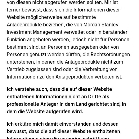
von diesen nicht abgerufen werden sollten. Mir ist
Charlie is a managing director of Morgan Stanley
ferner bewusst, dass sich die Informationen dieser
and a portfolio manager on the Eaton Vance
Website möglicherweise auf bestimmte
Core/Growth team. He is responsible for buy and
Anlageprodukte beziehen, die von Morgan Stanley
sell decisions, portfolio construction and risk
Investment Management verwaltet oder in beratender
management for a number of Eaton Vance U.S. core
Funktion angeboten werden, jedoch nicht für Personen
equity strategies. He is a member of the Eaton
bestimmt sind, an Personen ausgegeben oder von
Vance Equity Strategy Committee. He is also a vice
Personen genutzt werden dürfen, die Rechtsordnungen
president and portfolio manager for Calvert
unterstehen, in denen die Anlageprodukte nicht zum
Research and Management. He joined Eaton Vance
Vertrieb zugelassen sind oder die Verbreitung von
in 2003. Morgan Stanley acquired Eaton Vance in
Informationen zu den Anlageprodukten verboten ist.
March 2021. Charlie began his career in the
investment management industry in 1996. Before
Ich verstehe auch, dass die auf dieser Website
joining Eaton Vance, he was a sector portfolio
enthaltenen Informationen nicht an Dritte als
manager with Brown Brothers Harriman and a
professionelle Anleger in dem Land gerichtet sind, in
senior equity analyst with Morgan Stanley Dean
dem die Website aufgerufen wird.
Witter. Charlie earned a B.A. from Bowdoin College
and an MBA from Fordham University Gabelli School
Ich erkläre mich damit einverstanden und dessen
of Business.
bewusst, dass die auf dieser Website enthaltenen
Informationen ohne die vorherige schriftliche