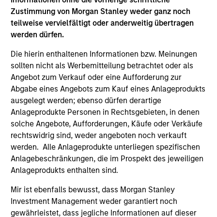
Zustimmung von Morgan Stanley weder ganz noch
teilweise vervielfältigt oder anderweitig übertragen
Team Insights
werden dürfen.
Die hierin enthaltenen Informationen bzw. Meinungen
sollten nicht als Werbemitteilung betrachtet oder als
Angebot zum Verkauf oder eine Aufforderung zur
Abgabe eines Angebots zum Kauf eines Anlageprodukts
ausgelegt werden; ebenso dürfen derartige
Anlageprodukte Personen in Rechtsgebieten, in denen
solche Angebote, Aufforderungen, Käufe oder Verkäufe
rechtswidrig sind, weder angeboten noch verkauft
werden. Alle Anlageprodukte unterliegen spezifischen
Anlagebeschränkungen, die im Prospekt des jeweiligen
ARTICLE
AR
Anlageprodukts enthalten sind.
Oil, Iran and Global Supply Chains:
20
Mir ist ebenfalls bewusst, dass Morgan Stanley
Why Duration Matters for Markets
Le
Investment Management weder garantiert noch
M
The Iran-related conflict could trigger a global
The
gewährleistet, dass jegliche Informationen auf dieser