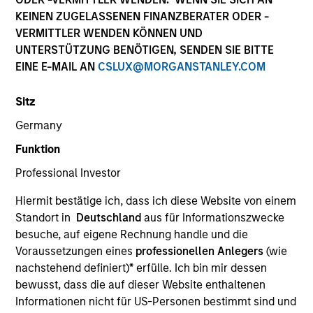
KEINEN ZUGELASSENEN FINANZBERATER ODER -
VERMITTLER WENDEN KÖNNEN UND
UNTERSTÜTZUNG BENÖTIGEN, SENDEN SIE BITTE
EINE E-MAIL AN
CSLUX@MORGANSTANLEY.COM
Sitz
Germany
Funktion
Professional Investor
YEARS OF INDUSTRY EXPERIENCE
30
Years
Hiermit bestätige ich, dass ich diese Website von einem
Standort in
Deutschland
aus für Informationszwecke
TEAM
besuche, auf eigene Rechnung handle und die
Voraussetzungen eines
professionellen Anlegers
(wie
Eaton Vance Equity Team
nachstehend definiert)
*
erfülle. Ich bin mir dessen
bewusst, dass die auf dieser Website enthaltenen
Informationen nicht für US-Personen bestimmt sind und