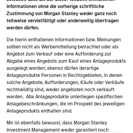
not constitute and should not be construed as an
Informationen ohne die vorherige schriftliche
offering of advisory services or an offer to sell or a
solicitation of an offer to buy any securities in any
Zustimmung von Morgan Stanley weder ganz noch
jurisdiction in which such offer or solicitation,
teilweise vervielfältigt oder anderweitig übertragen
purchase or sale would be unlawful under the
werden dürfen.
securities, insurance or other laws of such jurisdiction.
Die hierin enthaltenen Informationen bzw. Meinungen
All investing involves risks, including a loss of principal.
sollten nicht als Werbemitteilung betrachtet oder als
Please refer to the strategy detail page for important
Angebot zum Verkauf oder eine Aufforderung zur
information on the strategy, including additional risk
Abgabe eines Angebots zum Kauf eines Anlageprodukts
considerations.
ausgelegt werden; ebenso dürfen derartige
Anlageprodukte Personen in Rechtsgebieten, in denen
solche Angebote, Aufforderungen, Käufe oder Verkäufe
rechtswidrig sind, weder angeboten noch verkauft
werden. Alle Anlageprodukte unterliegen spezifischen
Anlagebeschränkungen, die im Prospekt des jeweiligen
Anlageprodukts enthalten sind.
Mir ist ebenfalls bewusst, dass Morgan Stanley
Investment Management weder garantiert noch