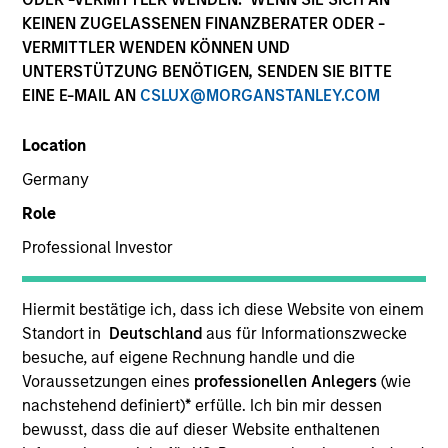
KEINEN ZUGELASSENEN FINANZBERATER ODER -
VERMITTLER WENDEN KÖNNEN UND
UNTERSTÜTZUNG BENÖTIGEN, SENDEN SIE BITTE
EINE E-MAIL AN
CSLUX@MORGANSTANLEY.COM
Location
Germany
Role
YEARS OF INDUSTRY EXPERIENCE
Professional Investor
26
Years
Hiermit bestätige ich, dass ich diese Website von einem
Standort in
Deutschland
aus für Informationszwecke
Carlos is head of Morgan Stanley Investment
besuche, auf eigene Rechnung handle und die
Management’s Latin America and U.S. Offshore
Voraussetzungen eines
professionellen Anlegers
(wie
Sales supporting the institutional and intermediary
nachstehend definiert)
*
erfülle. Ich bin mir dessen
channels. He is also a member of Morgan Stanley’s
bewusst, dass die auf dieser Website enthaltenen