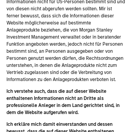
Latin America Management Committee. He joined
Informationen nicht für US-Personen bestimmt sind und
Morgan Stanley in 2007 and has 25 years of
von diesen nicht abgerufen werden sollten. Mir ist
investment experience. Prior to joining the firm,
ferner bewusst, dass sich die Informationen dieser
Carlos was the investments manager at BBVA,
Website möglicherweise auf bestimmte
responsible for analysis, selection, and advisory of
Anlageprodukte beziehen, die von Morgan Stanley
offshore financial products for the International
Investment Management verwaltet oder in beratender
Private Bank. Previously, he was an analyst for
Funktion angeboten werden, jedoch nicht für Personen
Citigroup. Carlos received a B.B.A. in economics
bestimmt sind, an Personen ausgegeben oder von
and marketing from the University of Miami. He did
Personen genutzt werden dürfen, die Rechtsordnungen
a post-graduate executive education program at
unterstehen, in denen die Anlageprodukte nicht zum
Harvard Business School. He holds his Series 7 and
Vertrieb zugelassen sind oder die Verbreitung von
63 registrations.
Informationen zu den Anlageprodukten verboten ist.
Ich verstehe auch, dass die auf dieser Website
enthaltenen Informationen nicht an Dritte als
professionelle Anleger in dem Land gerichtet sind, in
May not represent all Team Members.
dem die Website aufgerufen wird.
The information on this page is for informational
Ich erkläre mich damit einverstanden und dessen
purposes only. The information contained herein does
bewusst, dass die auf dieser Website enthaltenen