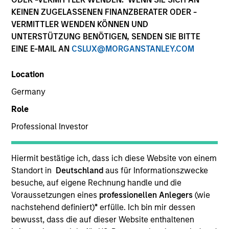
KEINEN ZUGELASSENEN FINANZBERATER ODER -
VERMITTLER WENDEN KÖNNEN UND
UNTERSTÜTZUNG BENÖTIGEN, SENDEN SIE BITTE
EINE E-MAIL AN
CSLUX@MORGANSTANLEY.COM
Location
Germany
Role
YEARS OF INDUSTRY EXPERIENCE
Professional Investor
4
Years
Hiermit bestätige ich, dass ich diese Website von einem
Standort in
Deutschland
aus für Informationszwecke
Audrey is a research analyst on the Emerging
besuche, auf eigene Rechnung handle und die
Markets Equity team focusing on global
Voraussetzungen eines
professionellen Anlegers
(wie
macroeconomic and thematic research. She joined
nachstehend definiert)
*
erfülle. Ich bin mir dessen
Morgan Stanley in 2022 and has 3 years of
bewusst, dass die auf dieser Website enthaltenen