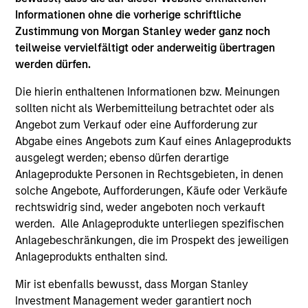
TALES FROM THE EMERGING WORLD
Informationen ohne die vorherige schriftliche
Zustimmung von Morgan Stanley weder ganz noch
The Demographic Barbell
teilweise vervielfältigt oder anderweitig übertragen
werden dürfen.
A generational shift is reshaping the global
economy. Millennials and Gen Z are fueling
Die hierin enthaltenen Informationen bzw. Meinungen
value-driven e-commerce, sustainable travel
sollten nicht als Werbemitteilung betrachtet oder als
and experiences, while aging populations spur
Angebot zum Verkauf oder eine Aufforderung zur
demand for healthcare innovation and
Abgabe eines Angebots zum Kauf eines Anlageprodukts
eldercare. As Jitania Kandhari and Audrey
ausgelegt werden; ebenso dürfen derartige
Muhirwa note, portfolios must align not only
Anlageprodukte Personen in Rechtsgebieten, in denen
with economic cycles but with human
solche Angebote, Aufforderungen, Käufe oder Verkäufe
timelines.
29-SEP-2025
rechtswidrig sind, weder angeboten noch verkauft
werden. Alle Anlageprodukte unterliegen spezifischen
Anlagebeschränkungen, die im Prospekt des jeweiligen
Anlageprodukts enthalten sind.
Mir ist ebenfalls bewusst, dass Morgan Stanley
Investment Management weder garantiert noch
May not represent all Team Members.