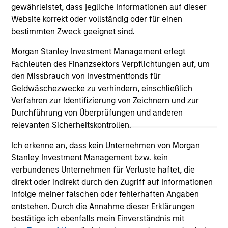
gewährleistet, dass jegliche Informationen auf dieser
The information on this page is for informational
Website korrekt oder vollständig oder für einen
purposes only. The information contained herein does
bestimmten Zweck geeignet sind.
not constitute and should not be construed as an
offering of advisory services or an offer to sell or a
Morgan Stanley Investment Management erlegt
solicitation of an offer to buy any securities in any
jurisdiction in which such offer or solicitation,
Fachleuten des Finanzsektors Verpflichtungen auf, um
purchase or sale would be unlawful under the
den Missbrauch von Investmentfonds für
securities, insurance or other laws of such jurisdiction.
Geldwäschezwecke zu verhindern, einschließlich
Verfahren zur Identifizierung von Zeichnern und zur
All investing involves risks, including a loss of principal.
Durchführung von Überprüfungen und anderen
Please refer to the strategy detail page for important
relevanten Sicherheitskontrollen.
information on the strategy, including additional risk
considerations.
Ich erkenne an, dass kein Unternehmen von Morgan
Stanley Investment Management bzw. kein
verbundenes Unternehmen für Verluste haftet, die
direkt oder indirekt durch den Zugriff auf Informationen
infolge meiner falschen oder fehlerhaften Angaben
entstehen. Durch die Annahme dieser Erklärungen
bestätige ich ebenfalls mein Einverständnis mit