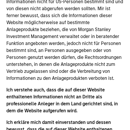
investment experience. She previously was an
Informationen nicht für US-Personen bestimmt sind und
analyst on the MSIM Global Listed Real Assets
von diesen nicht abgerufen werden sollten. Mir ist
team. Audrey has a B.A. in Economics and
ferner bewusst, dass sich die Informationen dieser
Government with a concentration in Global
Website möglicherweise auf bestimmte
Financial Institutions from Smith College.
Anlageprodukte beziehen, die von Morgan Stanley
Investment Management verwaltet oder in beratender
Funktion angeboten werden, jedoch nicht für Personen
bestimmt sind, an Personen ausgegeben oder von
Team Insights
Personen genutzt werden dürfen, die Rechtsordnungen
unterstehen, in denen die Anlageprodukte nicht zum
Vertrieb zugelassen sind oder die Verbreitung von
Informationen zu den Anlageprodukten verboten ist.
Ich verstehe auch, dass die auf dieser Website
enthaltenen Informationen nicht an Dritte als
professionelle Anleger in dem Land gerichtet sind, in
dem die Website aufgerufen wird.
Ich erkläre mich damit einverstanden und dessen
bewusst, dass die auf dieser Website enthaltenen