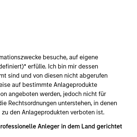
rmationszwecke besuche, auf eigene
efiniert)
*
erfülle. Ich bin mir dessen
ittee. A founding member of
mt sind und von diesen nicht abgerufen
inancial services experience,
rweise auf bestimmte Anlageprodukte
cial situations, and direct
on angeboten werden, jedoch nicht für
Prior to joining MSIM, Mr.
st in the High Yield & Distressed
die Rechtsordnungen unterstehen, in denen
, he was an analyst in UBS's
n zu den Anlageprodukten verboten ist.
a University and a B.S. in
professionelle Anleger in dem Land gerichtet
estment Management, he has served