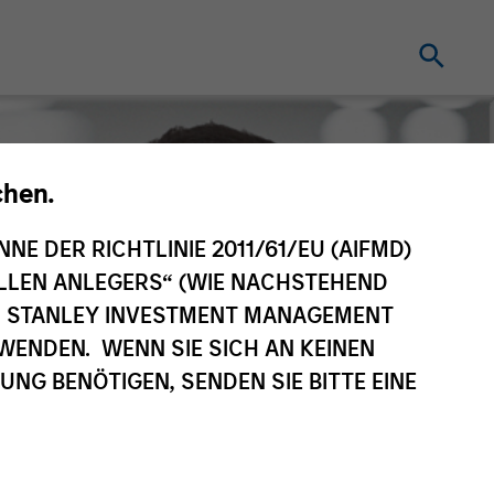
chen.
NNE DER RICHTLINIE 2011/61/EU (AIFMD)
NELLEN ANLEGERS“ (WIE NACHSTEHEND
AN STANLEY INVESTMENT MANAGEMENT
WENDEN. WENN SIE SICH AN KEINEN
G BENÖTIGEN, SENDEN SIE BITTE EINE