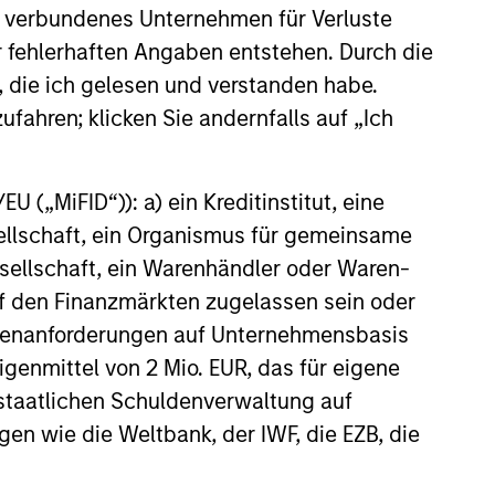
ion Partners (“UVP”), a leading
 verbundenes Unternehmen für Verluste
ic Growth Investment
surgery center operator with
er fehlerhaften Angaben entstehen. Durch die
 practice management services
, die ich gelesen und verstanden habe.
thalmology market, announced
ufahren; klicken Sie andernfalls auf „Ich
artnership with Brooks Eye
 a Plano, Texas based
ogy practice and surgery
25
currently, UVP received a
 („MiFID“)): a) ein Kreditinstitut, eine
ital investment from Morgan
sellschaft, ein Organismus für gemeinsame
vate Credit (“MSPC”) to support
ellschaft, ein Warenhändler oder Waren-
ng of the partnership. PGIM
 auf den Finanzmärkten zugelassen sein oder
tal also participated in the
ransaction.
ößenanforderungen auf Unternehmensbasis
Eigenmittel von 2 Mio. EUR, das für eigene
onstitute and should not be construed as an
ction in which such offer or solicitation,
r staatlichen Schuldenverwaltung auf
gen wie die Weltbank, der IWF, die EZB, die