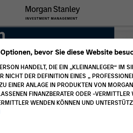
n
 Optionen, bevor Sie diese Website besu
m
ERSON HANDELT, DIE EIN „KLEINANLEGER“ IM SI
DER NICHT DER DEFINITION EINES „ PROFESSIO
EN ZU EINER ANLAGE IN PRODUKTEN VON MORG
ELASSENEN FINANZBERATER ODER -VERMITTLER 
RMITTLER WENDEN KÖNNEN UND UNTERSTÜTZUN
M