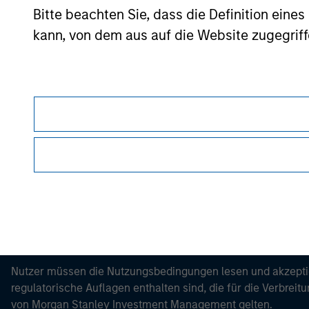
Please refer to the strategy detail page for imp
Bitte beachten Sie, dass die Definition ein
kann, von dem aus auf die Website zugegriff
Morgan Stan
Morgan Stan
Dieses Dokument ist ein Marketingdokument.
Nutzer müssen die Nutzungsbedingungen lesen und akzeptie
regulatorische Auflagen enthalten sind, die für die Verbrei
von Morgan Stanley Investment Management gelten.