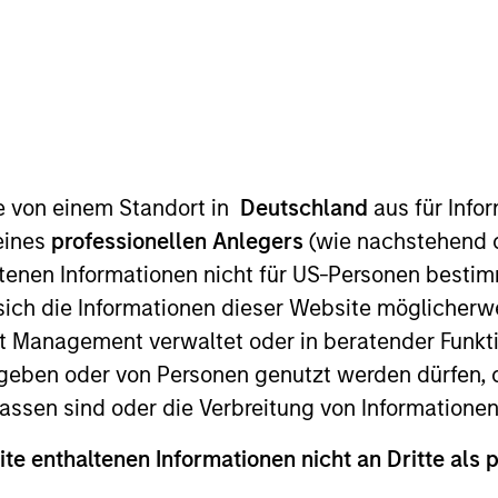
TEAM
North America
Private Credit
te von einem Standort in
Deutschland
aus für Info
eines
professionellen Anlegers
(wie nachstehend d
ivate Credit and chairs the platform’s Investment Comm
tenen Informationen nicht für US-Personen bestim
MSIM) Private Credit Platform, he brings 25 years of f
s sich die Informationen dieser Website mögliche
investor in private markets spanning junior capital, spe
t Management verwaltet oder in beratender Funkti
 Private Credit in 2009 as one of four initial members. 
anley Principal Investments, and earlier a credit analy
geben oder von Personen genutzt werden dürfen, 
 Income Division. Before joining Morgan Stanley in 2003
assen sind oder die Verbreitung von Informatione
 Mr. Krishnan holds an M.S. in Engineering from Columbi
ite enthaltenen Informationen nicht an Dritte als 
iversity, India. Over his tenure at Morgan Stanley Inv
io companies across the US and Europe.