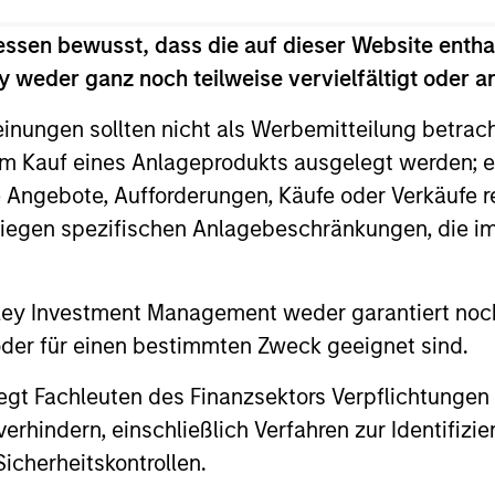
essen bewusst, dass die auf dieser Website entha
 weder ganz noch teilweise vervielfältigt oder 
einungen sollten nicht als Werbemitteilung betrac
m Kauf eines Anlageprodukts ausgelegt werden; e
e Angebote, Aufforderungen, Käufe oder Verkäufe 
liegen spezifischen Anlagebeschränkungen, die i
nley Investment Management weder garantiert noch
 oder für einen bestimmten Zweck geeignet sind.
PRESS RELEASE
PRESS REL
gt Fachleuten des Finanzsektors Verpflichtungen
Morgan Stanley Private
Unifeye
hindern, einschließlich Verfahren zur Identifizi
Credit Leads Strategic
Partner
icherheitskontrollen.
Growth Capital Investment
Associa