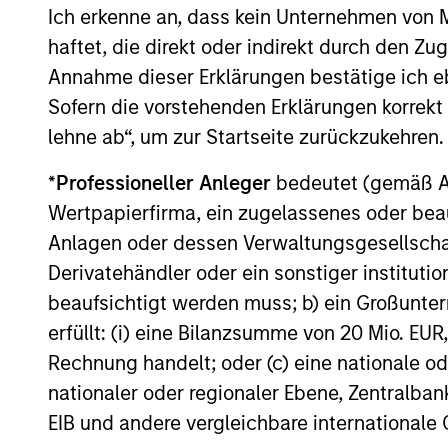
Morgan Stanley Investment Management
Ich erkenne an, dass kein Unternehmen von
Bridgepointe Technologies
announced today that funds managed by
haftet, die direkt oder indirekt durch den Z
Morgan Stanley Private Credit have led an
Annahme dieser Erklärungen bestätige ich e
$875 million senior debt financing
Sofern die vorstehenden Erklärungen korrekt s
package for Bridgepointe Technologies
(Bridgepointe or the Company), a leading
lehne ab“, um zur Startseite zurückzukehren.
technology advisory and enablement
29-APR-2026
services platform.
*
Professioneller Anleger
bedeutet (gemäß Ausl
Wertpapierfirma, ein zugelassenes oder beau
Anlagen oder dessen Verwaltungsgesellschaf
Derivatehändler oder ein sonstiger institutio
May not represent all Team Members.
beaufsichtigt werden muss; b) ein Großunt
erfüllt: (i) eine Bilanzsumme von 20 Mio. EUR
The information on this page is for informatio
offering of advisory services or an offer to sell 
Rechnung handelt; oder (c) eine nationale od
purchase or sale would be unlawful under the se
nationaler oder regionaler Ebene, Zentralban
All investing involves risks, including a loss of 
EIB und andere vergleichbare internationale