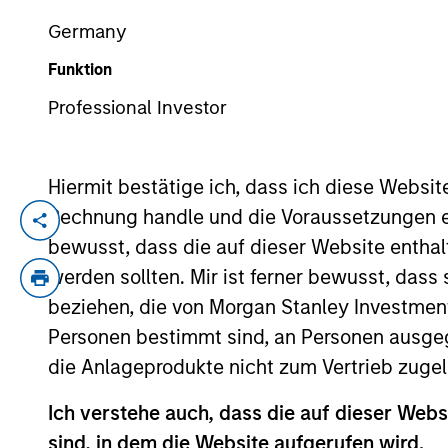
Germany
Funktion
YEARS OF INDUSTRY EXPERIENCE
25
Years
Professional Investor
Hiermit bestätige ich, dass ich diese Websi
Rechnung handle und die Voraussetzungen 
Mr. Krishnan is Head of North America Pr
bewusst, dass die auf dieser Website enthal
Morgan Stanley Investment Management’s (
werden sollten. Mir ist ferner bewusst, das
including over two decades as a principal 
beziehen, die von Morgan Stanley Investmen
lending. Mr. Krishnan joined North America
Krishnan was an investor within Morgan St
Personen bestimmt sind, an Personen ausge
Research group of Morgan Stanley’s Fixed
die Anlageprodukte nicht zum Vertrieb zugel
Communications Investment Banking group.
Ich verstehe auch, dass die auf dieser Webs
Industrial Engineering from Bangalore Un
sind, in dem die Website aufgerufen wird.
as a board director for numerous portfol