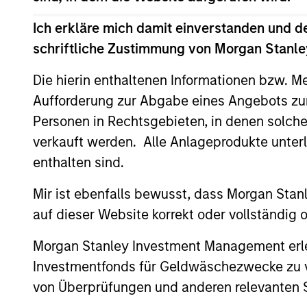
Ich erkläre mich damit einverstanden und d
schriftliche Zustimmung von Morgan Stanley
Team Insights
Die hierin enthaltenen Informationen bzw. M
Aufforderung zur Abgabe eines Angebots zu
Personen in Rechtsgebieten, in denen solch
verkauft werden. Alle Anlageprodukte unter
enthalten sind.
Mir ist ebenfalls bewusst, dass Morgan Sta
auf dieser Website korrekt oder vollständig
PRESS RELEASE
Morgan Stanley Investment Management erle
Morgan Stanley Investment
Investmentfonds für Geldwäschezwecke zu ver
Management Provides $875
von Überprüfungen und anderen relevanten S
Million Debt Financing to