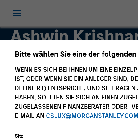
Ashwin Krishna
Bitte wählen Sie eine der folgenden
Head of the North America Private Credit Tea
WENN ES SICH BEI IHNEN UM EINE EINZELP
IST, ODER WENN SIE EIN ANLEGER SIND, 
DEFINIERT) ENTSPRICHT, UND SIE FRAG
HABEN, SOLLTEN SIE SICH AN EINEN ZUG
ZUGELASSENEN FINANZBERATER ODER -VE
E-MAIL AN
CSLUX@MORGANSTANLEY.CO
Sitz