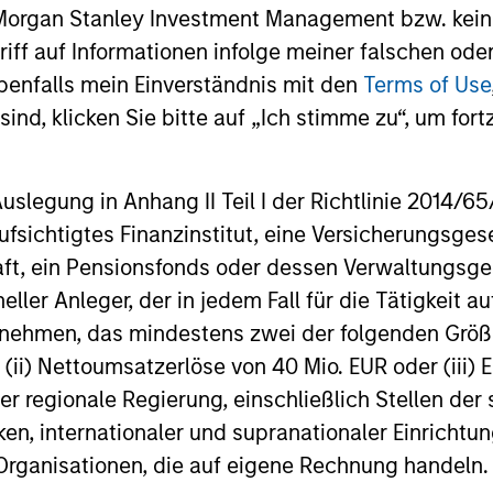
Morgan Stanley Private Credit announced
Unifeye Vis
 Morgan Stanley Investment Management bzw. kein
in Fetch
Strateg
today that it has led an incremental senior
ambulatory 
ugriff auf Informationen infolge meiner falschen od
debt financing for Fetch, America's
integrated
benfalls mein Einverständnis mit den
Terms of Use
Rewards App, upsizing the existing debt
to the oph
ind, klicken Sie bitte auf „Ich stimme zu“, um fortz
facility to $110 million aggregate. Morgan
today its p
Stanley Private Credit initially provided
Associates,
debt financing to Fetch in March 2024.
ophthalmol
16-SEP-2025
07-MAY-20
center. Con
egung in Anhang II Teil I der Richtlinie 2014/65/EU
growth cap
fsichtigtes Finanzinstitut, eine Versicherungsge
Stanley Pri
t, ein Pensionsfonds oder dessen Verwaltungsges
the financi
neller Anleger, der in jedem Fall für die Tätigkeit
Private Capi
financing t
ernehmen, das mindestens zwei der folgenden Gr
, (ii) Nettoumsatzerlöse von 40 Mio. EUR oder (iii) 
nal purposes only. The information contained herein does not c
or a solicitation of an offer to buy any securities in any jurisdi
er regionale Regierung, einschließlich Stellen de
curities, insurance or other laws of such jurisdiction.
ken, internationaler und supranationaler Einrichtun
principal.
 Organisationen, die auf eigene Rechnung handeln.