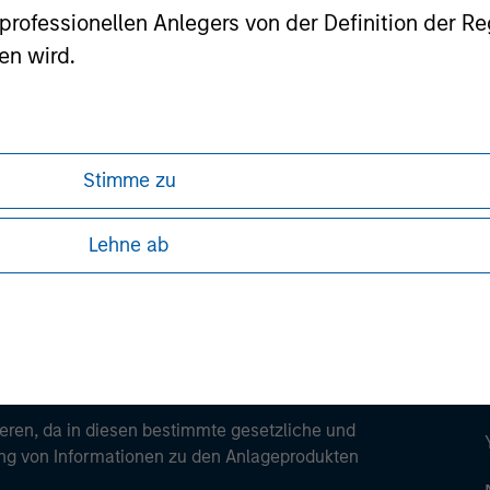
ortant information on the strategy, including additional risk co
es professionellen Anlegers von der Definition de
en wird.
ley
Stimme zu
ley Careers
Lehne ab
ren, da in diesen bestimmte gesetzliche und
tung von Informationen zu den Anlageprodukten