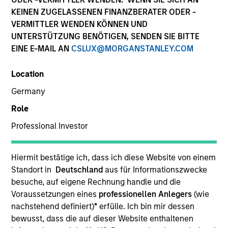
KEINEN ZUGELASSENEN FINANZBERATER ODER -
VERMITTLER WENDEN KÖNNEN UND
UNTERSTÜTZUNG BENÖTIGEN, SENDEN SIE BITTE
EINE E-MAIL AN
CSLUX@MORGANSTANLEY.COM
Location
Germany
Role
YEARS OF INDUSTRY EXPERIENCE
Professional Investor
6
Years
Hiermit bestätige ich, dass ich diese Website von einem
Standort in
Deutschland
aus für Informationszwecke
Ashley is a portfolio specialist on the Emerging
besuche, auf eigene Rechnung handle und die
Markets Equity team. She joined Morgan Stanley in
Voraussetzungen eines
professionellen Anlegers
(wie
2017 and has 6 years of investment experience.
nachstehend definiert)
*
erfülle. Ich bin mir dessen
Ashley holds her Series 7 and 63 registrations.
bewusst, dass die auf dieser Website enthaltenen