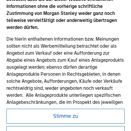
Informationen ohne die vorherige schriftliche
Zustimmung von Morgan Stanley weder ganz noch
teilweise vervielfältigt oder anderweitig übertragen
werden dürfen.
Die hierin enthaltenen Informationen bzw. Meinungen
sollten nicht als Werbemitteilung betrachtet oder als
Angebot zum Verkauf oder eine Aufforderung zur
Abgabe eines Angebots zum Kauf eines Anlageprodukts
Morgan Stanley
ausgelegt werden; ebenso dürfen derartige
Anlageprodukte Personen in Rechtsgebieten, in denen
Morgan Stanley Careers
solche Angebote, Aufforderungen, Käufe oder Verkäufe
rechtswidrig sind, weder angeboten noch verkauft
werden. Alle Anlageprodukte unterliegen spezifischen
Anlagebeschränkungen, die im Prospekt des jeweiligen
Anlageprodukts enthalten sind.
Dieses Dokument ist ein Marketingdokument.
Stimme zu
Mir ist ebenfalls bewusst, dass Morgan Stanley
Nutzer müssen die Nutzungsbedingungen lesen und
Investment Management weder garantiert noch
akzeptieren, da in diesen bestimmte gesetzliche und