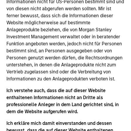
Informationen nicht für US-Personen bestimmt sind und
von diesen nicht abgerufen werden sollten. Mir ist
ferner bewusst, dass sich die Informationen dieser
Website möglicherweise auf bestimmte
May not represent all Team Members.
Anlageprodukte beziehen, die von Morgan Stanley
Investment Management verwaltet oder in beratender
The information on this page is for informational
purposes only. The information contained herein does
Funktion angeboten werden, jedoch nicht für Personen
not constitute and should not be construed as an
bestimmt sind, an Personen ausgegeben oder von
offering of advisory services or an offer to sell or a
Personen genutzt werden dürfen, die Rechtsordnungen
solicitation of an offer to buy any securities in any
unterstehen, in denen die Anlageprodukte nicht zum
jurisdiction in which such offer or solicitation,
purchase or sale would be unlawful under the
Vertrieb zugelassen sind oder die Verbreitung von
securities, insurance or other laws of such jurisdiction.
Informationen zu den Anlageprodukten verboten ist.
All investing involves risks, including a loss of principal.
Ich verstehe auch, dass die auf dieser Website
enthaltenen Informationen nicht an Dritte als
Please refer to the strategy detail page for important
information on the strategy, including additional risk
professionelle Anleger in dem Land gerichtet sind, in
considerations.
dem die Website aufgerufen wird.
Ich erkläre mich damit einverstanden und dessen
bewusst, dass die auf dieser Website enthaltenen