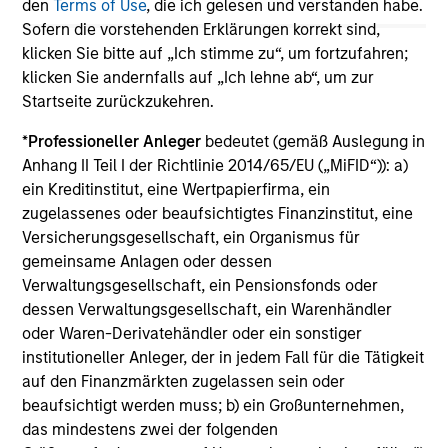
den
Terms of Use
, die ich gelesen und verstanden habe.
The information on this page is for informational
Sofern die vorstehenden Erklärungen korrekt sind,
purposes only. The information contained herein does
klicken Sie bitte auf „Ich stimme zu“, um fortzufahren;
not constitute and should not be construed as an
klicken Sie andernfalls auf „Ich lehne ab“, um zur
offering of advisory services or an offer to sell or a
Startseite zurückzukehren.
solicitation of an offer to buy any securities in any
jurisdiction in which such offer or solicitation,
purchase or sale would be unlawful under the
*
Professioneller Anleger
bedeutet (gemäß Auslegung in
securities, insurance or other laws of such jurisdiction.
Anhang II Teil I der Richtlinie 2014/65/EU („MiFID“)): a)
ein Kreditinstitut, eine Wertpapierfirma, ein
All investing involves risks, including a loss of principal.
zugelassenes oder beaufsichtigtes Finanzinstitut, eine
Please refer to the strategy detail page for important
Versicherungsgesellschaft, ein Organismus für
information on the strategy, including additional risk
gemeinsame Anlagen oder dessen
considerations.
Verwaltungsgesellschaft, ein Pensionsfonds oder
dessen Verwaltungsgesellschaft, ein Warenhändler
oder Waren-Derivatehändler oder ein sonstiger
institutioneller Anleger, der in jedem Fall für die Tätigkeit
auf den Finanzmärkten zugelassen sein oder
beaufsichtigt werden muss; b) ein Großunternehmen,
das mindestens zwei der folgenden