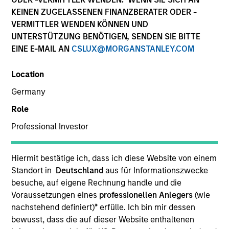
KEINEN ZUGELASSENEN FINANZBERATER ODER -
VERMITTLER WENDEN KÖNNEN UND
UNTERSTÜTZUNG BENÖTIGEN, SENDEN SIE BITTE
EINE E-MAIL AN
CSLUX@MORGANSTANLEY.COM
Location
Germany
Role
Professional Investor
YEARS OF INDUSTRY EXPERIENCE
23
Years
Hiermit bestätige ich, dass ich diese Website von einem
Standort in
Deutschland
aus für Informationszwecke
TEAM
besuche, auf eigene Rechnung handle und die
Morgan Stanley Private Equity Asia
Voraussetzungen eines
professionellen Anlegers
(wie
nachstehend definiert)
*
erfülle. Ich bin mir dessen
bewusst, dass die auf dieser Website enthaltenen