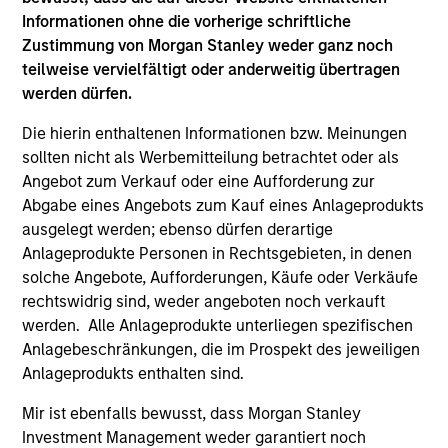
was with Ontario Teachers’ Pension Plan. Mr. Saigal
Informationen ohne die vorherige schriftliche
is based in Mumbai. Mr. Saigal is a graduate of the
Zustimmung von Morgan Stanley weder ganz noch
London School of Economics and received his
teilweise vervielfältigt oder anderweitig übertragen
M.B.A. from Columbia Business School.
werden dürfen.
Die hierin enthaltenen Informationen bzw. Meinungen
sollten nicht als Werbemitteilung betrachtet oder als
Team Insights
Angebot zum Verkauf oder eine Aufforderung zur
Abgabe eines Angebots zum Kauf eines Anlageprodukts
ausgelegt werden; ebenso dürfen derartige
Anlageprodukte Personen in Rechtsgebieten, in denen
solche Angebote, Aufforderungen, Käufe oder Verkäufe
rechtswidrig sind, weder angeboten noch verkauft
werden. Alle Anlageprodukte unterliegen spezifischen
Anlagebeschränkungen, die im Prospekt des jeweiligen
Anlageprodukts enthalten sind.
Mir ist ebenfalls bewusst, dass Morgan Stanley
Investment Management weder garantiert noch
ALTS IN FOCUS
AL