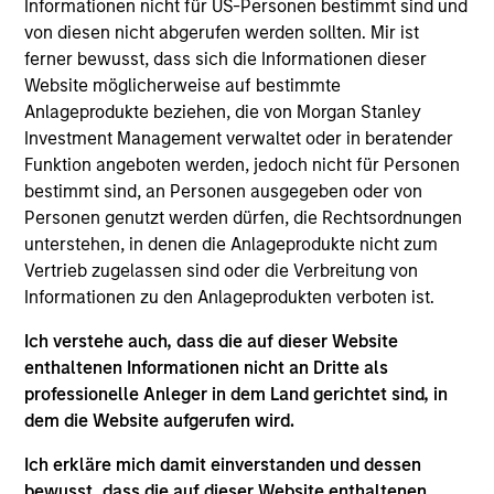
Informationen nicht für US-Personen bestimmt sind und
Arjun Saigal is a Managing Director of Morgan
von diesen nicht abgerufen werden sollten. Mir ist
Stanley and serves as Co-Head of Morgan Stanley
ferner bewusst, dass sich die Informationen dieser
Private Equity Asia ex-China, where he leads
Website möglicherweise auf bestimmte
strategic investments across India and other Asian
Anlageprodukte beziehen, die von Morgan Stanley
markets, excluding China. Mr. Saigal has over 21
Investment Management verwaltet oder in beratender
years of industry experience. Since joining the firm
Funktion angeboten werden, jedoch nicht für Personen
in 2012, he contributed significantly to the
bestimmt sind, an Personen ausgegeben oder von
development of the firm’s private equity presence in
Personen genutzt werden dürfen, die Rechtsordnungen
India, leading key investments in Centrum Housing,
unterstehen, in denen die Anlageprodukte nicht zum
Five Star, Kogta Financials, Omega Hospitals,
Vertrieb zugelassen sind oder die Verbreitung von
Southern Health Foods, Sahajanad Medical
Informationen zu den Anlageprodukten verboten ist.
Technologies, and Sterling Accuris.
Ich verstehe auch, dass die auf dieser Website
Mr. Saigal currently serves on the board of Centrum
enthaltenen Informationen nicht an Dritte als
Housing, Kogta Financials, Omega Hospitals,
professionelle Anleger in dem Land gerichtet sind, in
Southern Health Foods, and Sterling Accuris.
dem die Website aufgerufen wird.
Prior to joining Morgan Stanley, Mr. Saigal was with
Ich erkläre mich damit einverstanden und dessen
Baring Private Equity Partners India and before that
bewusst, dass die auf dieser Website enthaltenen