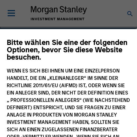
Arjun Saigal
Bitte wählen Sie eine der folgenden
Optionen, bevor Sie diese Website
Co-Head of Private Equity Asia ex-
besuchen.
China
WENN ES SICH BEI IHNEN UM EINE EINZELPERSON
HANDELT, DIE EIN „KLEINANLEGER“ IM SINNE DER
RICHTLINIE 2011/61/EU (AIFMD) IST, ODER WENN SIE
EIN ANLEGER SIND, DER NICHT DER DEFINITION EINES
„ PROFESSIONELLEN ANLEGERS“ (WIE NACHSTEHEND
DEFINIERT) ENTSPRICHT, UND SIE FRAGEN ZU EINER
ANLAGE IN PRODUKTEN VON MORGAN STANLEY
INVESTMENT MANAGEMENT HABEN, SOLLTEN SIE
SICH AN EINEN ZUGELASSENEN FINANZBERATER
ODER -VERMITTLER WENDEN. WENN SIE SICH AN