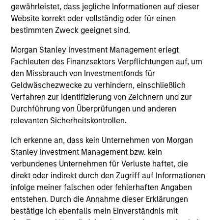
gewährleistet, dass jegliche Informationen auf dieser
Private Equity 2026 Midyear Outlook
Pr
Website korrekt oder vollständig oder für einen
bestimmten Zweck geeignet sind.
The foundation for a multi-year recovery is
We
now in place. The next phase depends less on
yea
Morgan Stanley Investment Management erlegt
direction than on breadth.
dis
Fachleuten des Finanzsektors Verpflichtungen auf, um
202
den Missbrauch von Investmentfonds für
Geldwäschezwecke zu verhindern, einschließlich
Verfahren zur Identifizierung von Zeichnern und zur
Durchführung von Überprüfungen und anderen
relevanten Sicherheitskontrollen.
16-JUL-2026
16-
Ich erkenne an, dass kein Unternehmen von Morgan
Stanley Investment Management bzw. kein
verbundenes Unternehmen für Verluste haftet, die
direkt oder indirekt durch den Zugriff auf Informationen
infolge meiner falschen oder fehlerhaften Angaben
entstehen. Durch die Annahme dieser Erklärungen
bestätige ich ebenfalls mein Einverständnis mit
May not represent all Team Members.