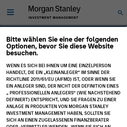
Anuj Gulati, CFA
Bitte wählen Sie eine der folgenden
Optionen, bevor Sie diese Website
Managing Director, Global Head of
besuchen.
Fixed Income ESG Strategy & Research
WENN ES SICH BEI IHNEN UM EINE EINZELPERSON
HANDELT, DIE EIN „KLEINANLEGER“ IM SINNE DER
RICHTLINIE 2011/61/EU (AIFMD) IST, ODER WENN SIE
EIN ANLEGER SIND, DER NICHT DER DEFINITION EINES
„ PROFESSIONELLEN ANLEGERS“ (WIE NACHSTEHEND
DEFINIERT) ENTSPRICHT, UND SIE FRAGEN ZU EINER
ANLAGE IN PRODUKTEN VON MORGAN STANLEY
INVESTMENT MANAGEMENT HABEN, SOLLTEN SIE
SICH AN EINEN ZUGELASSENEN FINANZBERATER
ODER -VERMITTLER WENDEN. WENN SIE SICH AN