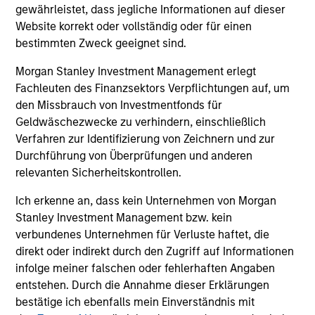
VIDEO
20
gewährleistet, dass jegliche Informationen auf dieser
Website korrekt oder vollständig oder für einen
Video: Global Investieren im Green
20
bestimmten Zweck geeignet sind.
Bonds Markt
Re
Morgan Stanley Investment Management erlegt
Das Momentum am globalen Markt für Green
In 
Fachleuten des Finanzsektors Verpflichtungen auf, um
Bonds wird durch eine robuste
In
den Missbrauch von Investmentfonds für
Emissionstätigkeit, eine wachsende
th
Geldwäschezwecke zu verhindern, einschließlich
Emittentendiversität und moderate
iss
Verfahren zur Identifizierung von Zeichnern und zur
„Greeniums“ gestützt. Unsere Strategie
Go
Durchführung von Überprüfungen und anderen
konzentriert sich auf Emittenten mit positivem
bet
relevanten Sicherheitskontrollen.
Umwelteinfluss und soliden finanziellen
Perspektiven. Mehr dazu erfahren Sie in
10-APR-2026
12-
Ich erkenne an, dass kein Unternehmen von Morgan
diesem Video.
Stanley Investment Management bzw. kein
verbundenes Unternehmen für Verluste haftet, die
direkt oder indirekt durch den Zugriff auf Informationen
infolge meiner falschen oder fehlerhaften Angaben
entstehen. Durch die Annahme dieser Erklärungen
bestätige ich ebenfalls mein Einverständnis mit