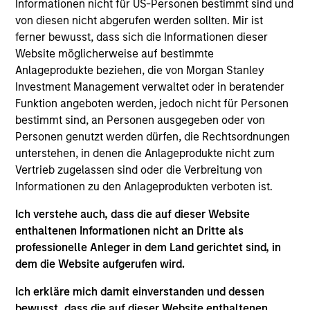
Informationen nicht für US-Personen bestimmt sind und
Anuj Gulati is the Global Head of Fixed Income ESG
von diesen nicht abgerufen werden sollten. Mir ist
Strategy & Research at MSIM and Calvert. In his
ferner bewusst, dass sich die Informationen dieser
role, Anuj works with investors across the Fixed
Website möglicherweise auf bestimmte
Income organization to ensure a consistent
Anlageprodukte beziehen, die von Morgan Stanley
approach to development and application of Calvert
Investment Management verwaltet oder in beratender
Research into Fixed Income portfolios. He is also
Funktion angeboten werden, jedoch nicht für Personen
the co-chair of the Morgan Stanley Investment
bestimmt sind, an Personen ausgegeben oder von
Management Diversity Council. Prior to his current
Personen genutzt werden dürfen, die Rechtsordnungen
role, Anuj was the Head of Fixed Income Credit
unterstehen, in denen die Anlageprodukte nicht zum
Research, with responsibilities spanning the
Vertrieb zugelassen sind oder die Verbreitung von
investment grade, high yield, and loan corporate
Informationen zu den Anlageprodukten verboten ist.
markets. He joined Morgan Stanley in 2009. He
began his career in the investment industry in 2001.
Ich verstehe auch, dass die auf dieser Website
Previously, Anuj was a credit desk analyst for the
enthaltenen Informationen nicht an Dritte als
firm's Fixed Income Division. Prior to joining the
professionelle Anleger in dem Land gerichtet sind, in
firm, he was a corporate credit analyst at Pequot
dem die Website aufgerufen wird.
Capital Management, Credit Suisse Asset
Management, and TIAA-CREF. Anuj received a B.S.E.
Ich erkläre mich damit einverstanden und dessen
in civil/environmental engineering from the
bewusst, dass die auf dieser Website enthaltenen