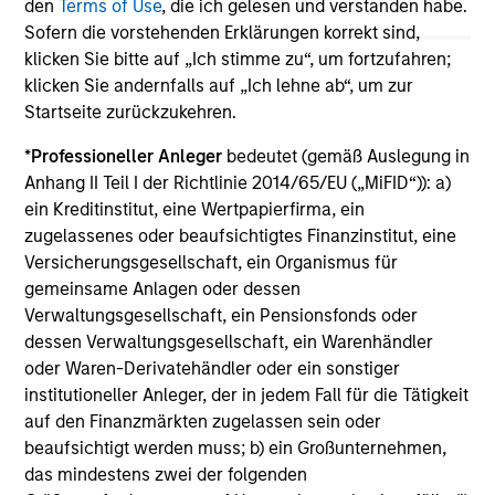
May not represent all Team Members.
den
Terms of Use
, die ich gelesen und verstanden habe.
Sofern die vorstehenden Erklärungen korrekt sind,
The information on this page is for informational
klicken Sie bitte auf „Ich stimme zu“, um fortzufahren;
purposes only. The information contained herein does
klicken Sie andernfalls auf „Ich lehne ab“, um zur
not constitute and should not be construed as an
offering of advisory services or an offer to sell or a
Startseite zurückzukehren.
solicitation of an offer to buy any securities in any
jurisdiction in which such offer or solicitation,
*
Professioneller Anleger
bedeutet (gemäß Auslegung in
purchase or sale would be unlawful under the
Anhang II Teil I der Richtlinie 2014/65/EU („MiFID“)): a)
securities, insurance or other laws of such jurisdiction.
ein Kreditinstitut, eine Wertpapierfirma, ein
zugelassenes oder beaufsichtigtes Finanzinstitut, eine
All investing involves risks, including a loss of principal.
Versicherungsgesellschaft, ein Organismus für
Please refer to the strategy detail page for important
gemeinsame Anlagen oder dessen
information on the strategy, including additional risk
Verwaltungsgesellschaft, ein Pensionsfonds oder
considerations.
dessen Verwaltungsgesellschaft, ein Warenhändler
oder Waren-Derivatehändler oder ein sonstiger
institutioneller Anleger, der in jedem Fall für die Tätigkeit
auf den Finanzmärkten zugelassen sein oder
beaufsichtigt werden muss; b) ein Großunternehmen,
das mindestens zwei der folgenden