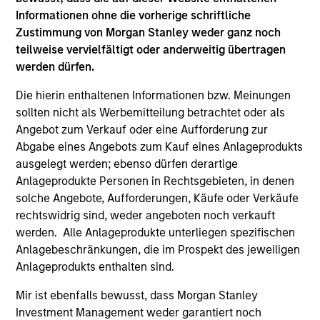
University of Michigan and an M.B.A. in finance and
Informationen ohne die vorherige schriftliche
accounting from the University of Chicago
Zustimmung von Morgan Stanley weder ganz noch
Graduate School of Business. He holds the
teilweise vervielfältigt oder anderweitig übertragen
Chartered Financial Analyst designation.
werden dürfen.
Die hierin enthaltenen Informationen bzw. Meinungen
sollten nicht als Werbemitteilung betrachtet oder als
Angebot zum Verkauf oder eine Aufforderung zur
Team Insights
Abgabe eines Angebots zum Kauf eines Anlageprodukts
ausgelegt werden; ebenso dürfen derartige
Anlageprodukte Personen in Rechtsgebieten, in denen
solche Angebote, Aufforderungen, Käufe oder Verkäufe
rechtswidrig sind, weder angeboten noch verkauft
werden. Alle Anlageprodukte unterliegen spezifischen
Anlagebeschränkungen, die im Prospekt des jeweiligen
Anlageprodukts enthalten sind.
Mir ist ebenfalls bewusst, dass Morgan Stanley
Investment Management weder garantiert noch