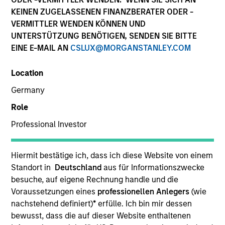
KEINEN ZUGELASSENEN FINANZBERATER ODER -
VERMITTLER WENDEN KÖNNEN UND
UNTERSTÜTZUNG BENÖTIGEN, SENDEN SIE BITTE
EINE E-MAIL AN
CSLUX@MORGANSTANLEY.COM
Location
Germany
Role
Professional Investor
YEARS OF INDUSTRY EXPERIENCE
25
Years
Hiermit bestätige ich, dass ich diese Website von einem
Standort in
Deutschland
aus für Informationszwecke
TEAM
besuche, auf eigene Rechnung handle und die
Fixed Income Team
Voraussetzungen eines
professionellen Anlegers
(wie
nachstehend definiert)
*
erfülle. Ich bin mir dessen
bewusst, dass die auf dieser Website enthaltenen