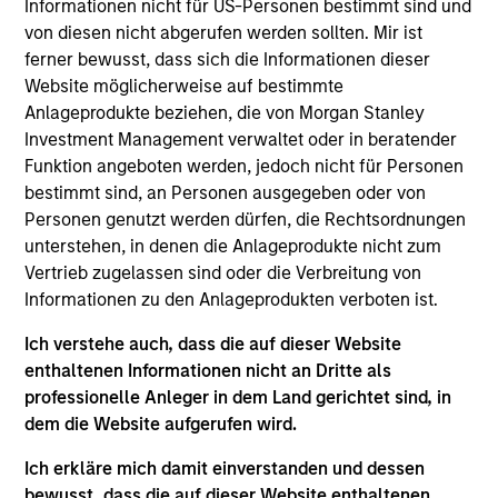
Informationen nicht für US-Personen bestimmt sind und
Equity team, based in London. He joined Morgan
von diesen nicht abgerufen werden sollten. Mir ist
Stanley in 2021 and has 14 years of investment
ferner bewusst, dass sich die Informationen dieser
experience. Prior to joining the firm, Anton was a
Website möglicherweise auf bestimmte
research analyst at Sculptor Capital (formerly
Anlageprodukte beziehen, die von Morgan Stanley
OchZiff) and before that he was an equity analyst
Investment Management verwaltet oder in beratender
covering European banks at UBS. He holds a B.Sc.
Funktion angeboten werden, jedoch nicht für Personen
in Economics from the London School of Economics
bestimmt sind, an Personen ausgegeben oder von
and Political Science.
Personen genutzt werden dürfen, die Rechtsordnungen
unterstehen, in denen die Anlageprodukte nicht zum
Vertrieb zugelassen sind oder die Verbreitung von
International Equity Team
Informationen zu den Anlageprodukten verboten ist.
Ich verstehe auch, dass die auf dieser Website
enthaltenen Informationen nicht an Dritte als
Global Franchise Strategy
professionelle Anleger in dem Land gerichtet sind, in
Concentrated portfolio of 20-40 high quality
dem die Website aufgerufen wird.
global businesses, characterized by hard-
to-replicate intangible assets, high returns
Ich erkläre mich damit einverstanden und dessen
on operating capital employed and strong
bewusst, dass die auf dieser Website enthaltenen