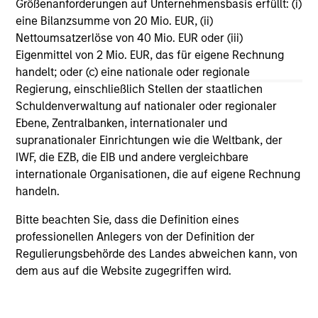
Größenanforderungen auf Unternehmensbasis erfüllt: (i)
eine Bilanzsumme von 20 Mio. EUR, (ii)
Nettoumsatzerlöse von 40 Mio. EUR oder (iii)
Eigenmittel von 2 Mio. EUR, das für eigene Rechnung
handelt; oder (c) eine nationale oder regionale
Regierung, einschließlich Stellen der staatlichen
Schuldenverwaltung auf nationaler oder regionaler
GLOBAL EQUITY OBSERVER
GL
Ebene, Zentralbanken, internationaler und
supranationaler Einrichtungen wie die Weltbank, der
Video: Agentic commerce - new
Ag
IWF, die EZB, die EIB und andere vergleichbare
frontiers
internationale Organisationen, die auf eigene Rechnung
Au
handeln.
Agentic commerce is transforming online
evo
shopping from search-based browsing to AI
füh
Bitte beachten Sie, dass die Definition eines
driven decision-making. In this overview, the
kl
professionellen Anlegers von der Definition der
International Equity team explains how AI
Ag
Regulierungsbehörde des Landes abweichen kann, von
agents are reshaping product discovery,
wo 
dem aus auf die Website zugegriffen wird.
purchasing, and the economics of the digital
Co
commerce ecosystem. Watch to find out more.
od
27-MAR-2026
19-