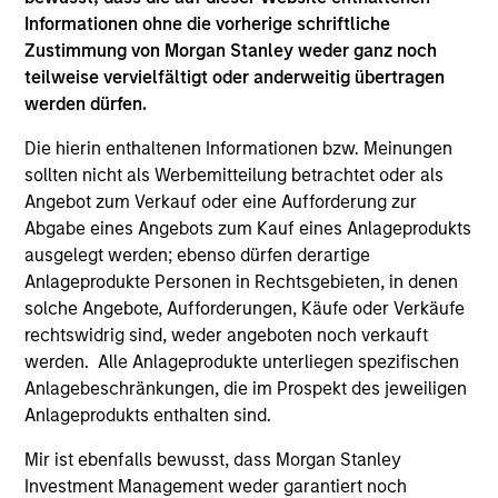
Informationen ohne die vorherige schriftliche
free cash flow generation. Designed for
Zustimmung von Morgan Stanley weder ganz noch
investors who seek capital growth, earnings
teilweise vervielfältigt oder anderweitig übertragen
resilience and reduced downside
werden dürfen.
participation.
Die hierin enthaltenen Informationen bzw. Meinungen
sollten nicht als Werbemitteilung betrachtet oder als
Global Quality Strategy
Angebot zum Verkauf oder eine Aufforderung zur
Invests in high quality resilient companies
Abgabe eines Angebots zum Kauf eines Anlageprodukts
with strong management, high returns on
ausgelegt werden; ebenso dürfen derartige
Anlageprodukte Personen in Rechtsgebieten, in denen
capital, and strong free-cash-flow
solche Angebote, Aufforderungen, Käufe oder Verkäufe
generation.
rechtswidrig sind, weder angeboten noch verkauft
werden. Alle Anlageprodukte unterliegen spezifischen
Anlagebeschränkungen, die im Prospekt des jeweiligen
International Equity Strategy
Anlageprodukts enthalten sind.
Seeks to maintain a diversified portfolio of
companies that are primarily domiciled
Mir ist ebenfalls bewusst, dass Morgan Stanley
outside of the U.S.
Investment Management weder garantiert noch