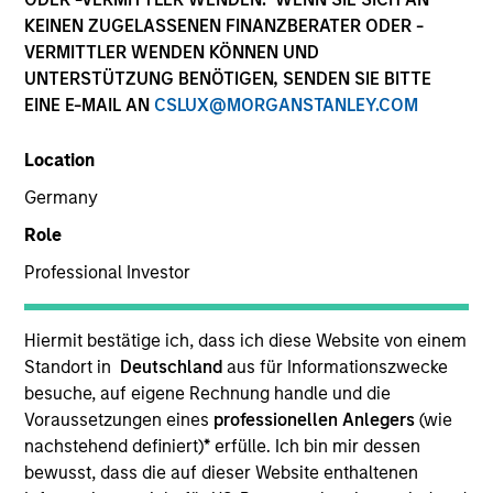
KEINEN ZUGELASSENEN FINANZBERATER ODER -
VERMITTLER WENDEN KÖNNEN UND
UNTERSTÜTZUNG BENÖTIGEN, SENDEN SIE BITTE
EINE E-MAIL AN
CSLUX@MORGANSTANLEY.COM
Location
Germany
Role
YEARS OF INDUSTRY EXPERIENCE
Professional Investor
16
Years
TEAM
Hiermit bestätige ich, dass ich diese Website von einem
Standort in
Deutschland
aus für Informationszwecke
International Equity Team
besuche, auf eigene Rechnung handle und die
Voraussetzungen eines
professionellen Anlegers
(wie
nachstehend definiert)
*
erfülle. Ich bin mir dessen
bewusst, dass die auf dieser Website enthaltenen
Anton is a portfolio manager for the International