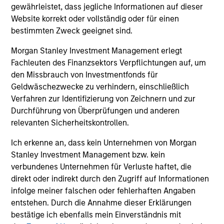
gewährleistet, dass jegliche Informationen auf dieser
Website korrekt oder vollständig oder für einen
Global Quality Select Strategy
bestimmten Zweck geeignet sind.
Morgan Stanley Investment Management erlegt
Invests in 25-50 high quality global
Fachleuten des Finanzsektors Verpflichtungen auf, um
businesses, characterized by hard-to-
den Missbrauch von Investmentfonds für
replicate intangible assets, high returns on
Geldwäschezwecke zu verhindern, einschließlich
operating capital employed and strong free
Verfahren zur Identifizierung von Zeichnern und zur
cash flow generation. Designed for investors
Durchführung von Überprüfungen und anderen
who seek capital growth, earnings resilience
relevanten Sicherheitskontrollen.
and reduced downside participation – while
avoiding exposure to business activities
Ich erkenne an, dass kein Unternehmen von Morgan
such as alcohol, tobacco, fossil fuels and
Stanley Investment Management bzw. kein
weapons.
verbundenes Unternehmen für Verluste haftet, die
direkt oder indirekt durch den Zugriff auf Informationen
infolge meiner falschen oder fehlerhaften Angaben
entstehen. Durch die Annahme dieser Erklärungen
American Resilience Strategy
bestätige ich ebenfalls mein Einverständnis mit