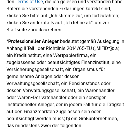
Invests in 20-50 high quality, predominantly
den
Terms of Use
, die ich gelesen und verstanden habe.
US companies, characterized by hard-to-
Sofern die vorstehenden Erklärungen korrekt sind,
replicate intangible assets, high returns on
klicken Sie bitte auf „Ich stimme zu“, um fortzufahren;
klicken Sie andernfalls auf „Ich lehne ab“, um zur
operating capital employed and strong free
Startseite zurückzukehren.
cash flow generation. Designed for investors
who seek capital growth, earnings resilience
*
Professioneller Anleger
bedeutet (gemäß Auslegung in
and reduced downside participation.
Anhang II Teil I der Richtlinie 2014/65/EU („MiFID“)): a)
ein Kreditinstitut, eine Wertpapierfirma, ein
zugelassenes oder beaufsichtigtes Finanzinstitut, eine
Versicherungsgesellschaft, ein Organismus für
gemeinsame Anlagen oder dessen
View All
Verwaltungsgesellschaft, ein Pensionsfonds oder
dessen Verwaltungsgesellschaft, ein Warenhändler
oder Waren-Derivatehändler oder ein sonstiger
Team Insights
institutioneller Anleger, der in jedem Fall für die Tätigkeit
auf den Finanzmärkten zugelassen sein oder
beaufsichtigt werden muss; b) ein Großunternehmen,
das mindestens zwei der folgenden