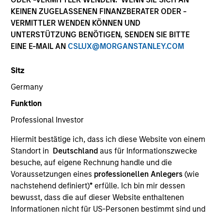
KEINEN ZUGELASSENEN FINANZBERATER ODER -
VERMITTLER WENDEN KÖNNEN UND
UNTERSTÜTZUNG BENÖTIGEN, SENDEN SIE BITTE
EINE E-MAIL AN
CSLUX@MORGANSTANLEY.COM
Sitz
Germany
Funktion
YEARS OF INDUSTRY EXPERIENCE
Professional Investor
22
Years
Hiermit bestätige ich, dass ich diese Website von einem
TEAM
Standort in
Deutschland
aus für Informationszwecke
besuche, auf eigene Rechnung handle und die
Eaton Vance Equity Team
Voraussetzungen eines
professionellen Anlegers
(wie
nachstehend definiert)
*
erfülle. Ich bin mir dessen
bewusst, dass die auf dieser Website enthaltenen
Andrew is an executive director of Morgan Stanley
Informationen nicht für US-Personen bestimmt sind und