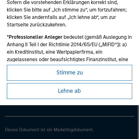
Sofern die vorstehenden Erklärungen korrekt sind,
klicken Sie bitte auf „Ich stimme zu“, um fortzufahren;
klicken Sie andernfalls auf „Ich lehne ab“, um zur
Startseite zurückzukehren.
*
Professioneller Anleger
bedeutet (gemäß Auslegung in
Anhang II Teil I der Richtlinie 2014/65/EU („MiFID“)): a)
ein Kreditinstitut, eine Wertpapierfirma, ein
zugelassenes oder beaufsichtigtes Finanzinstitut, eine
Versicherungsgesellschaft, ein Organismus für
Stimme zu
gemeinsame Anlagen oder dessen
Morgan Stanley
Verwaltungsgesellschaft, ein Pensionsfonds oder
dessen Verwaltungsgesellschaft, ein Warenhändler
Morgan Stanley Careers
Lehne ab
oder Waren-Derivatehändler oder ein sonstiger
institutioneller Anleger, der in jedem Fall für die Tätigkeit
auf den Finanzmärkten zugelassen sein oder
beaufsichtigt werden muss; b) ein Großunternehmen,
das mindestens zwei der folgenden
Dieses Dokument ist ein Marketingdokument.
Größenanforderungen auf Unternehmensbasis erfüllt: (i)