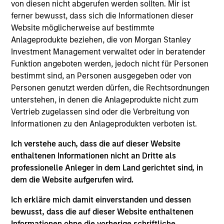
and an analyst on the Eaton Vance U.S. Small/Mid
von diesen nicht abgerufen werden sollten. Mir ist
Cap team. He is responsible for coverage of REITs
ferner bewusst, dass sich die Informationen dieser
and industrials. He joined Eaton Vance in 2007.
Website möglicherweise auf bestimmte
Morgan Stanley acquired Eaton Vance in March
Anlageprodukte beziehen, die von Morgan Stanley
2021. Andrew began his career in the investment
Investment Management verwaltet oder in beratender
management industry in 2004. Before joining Eaton
Funktion angeboten werden, jedoch nicht für Personen
Vance, he was affiliated with RS Investments and
bestimmt sind, an Personen ausgegeben oder von
Ameriprise. Andrew earned a B.S. from Worcester
Personen genutzt werden dürfen, die Rechtsordnungen
State University. He is a CFA charterholder and
unterstehen, in denen die Anlageprodukte nicht zum
member of CFA Society Boston.
Vertrieb zugelassen sind oder die Verbreitung von
Informationen zu den Anlageprodukten verboten ist.
Ich verstehe auch, dass die auf dieser Website
Team Insights
enthaltenen Informationen nicht an Dritte als
professionelle Anleger in dem Land gerichtet sind, in
dem die Website aufgerufen wird.
Ich erkläre mich damit einverstanden und dessen
bewusst, dass die auf dieser Website enthaltenen
Informationen ohne die vorherige schriftliche