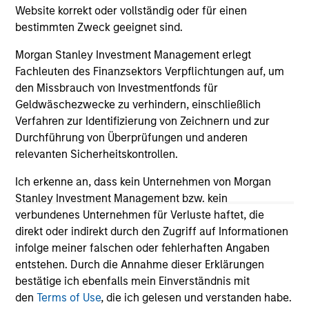
Website korrekt oder vollständig oder für einen
bestimmten Zweck geeignet sind.
Morgan Stanley Investment Management erlegt
Fachleuten des Finanzsektors Verpflichtungen auf, um
May not represent all Team Members.
den Missbrauch von Investmentfonds für
Geldwäschezwecke zu verhindern, einschließlich
The information on this page is for informational
Verfahren zur Identifizierung von Zeichnern und zur
purposes only. The information contained herein does
not constitute and should not be construed as an
Durchführung von Überprüfungen und anderen
offering of advisory services or an offer to sell or a
relevanten Sicherheitskontrollen.
solicitation of an offer to buy any securities in any
jurisdiction in which such offer or solicitation,
Ich erkenne an, dass kein Unternehmen von Morgan
purchase or sale would be unlawful under the
Stanley Investment Management bzw. kein
securities, insurance or other laws of such jurisdiction.
verbundenes Unternehmen für Verluste haftet, die
All investing involves risks, including a loss of principal.
direkt oder indirekt durch den Zugriff auf Informationen
infolge meiner falschen oder fehlerhaften Angaben
Please refer to the strategy detail page for important
entstehen. Durch die Annahme dieser Erklärungen
information on the strategy, including additional risk
considerations.
bestätige ich ebenfalls mein Einverständnis mit
den
Terms of Use
, die ich gelesen und verstanden habe.