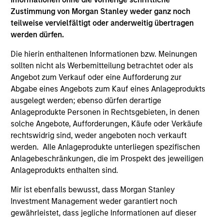
Zustimmung von Morgan Stanley weder ganz noch
teilweise vervielfältigt oder anderweitig übertragen
werden dürfen.
Die hierin enthaltenen Informationen bzw. Meinungen
ARTICLE
AR
sollten nicht als Werbemitteilung betrachtet oder als
Angebot zum Verkauf oder eine Aufforderung zur
2026 Russell Reconstitution: A New
Eq
Abgabe eines Angebots zum Kauf eines Anlageprodukts
Lens on Growth, Value and Active
Ov
ausgelegt werden; ebenso dürfen derartige
Management
The 2026 Russell Reconstitution highlights a
eq
Anlageprodukte Personen in Rechtsgebieten, in denen
broader shift in today’s market: the traditional
solche Angebote, Aufforderungen, Käufe oder Verkäufe
lines between Growth and Value are becoming
rechtswidrig sind, weder angeboten noch verkauft
less distinct. Learn what Eaton Vance
werden. Alle Anlageprodukte unterliegen spezifischen
investment teams think that means for
Anlagebeschränkungen, die im Prospekt des jeweiligen
portfolio construction, diversification and
Anlageprodukts enthalten sind.
where they see opportunities for active
Mir ist ebenfalls bewusst, dass Morgan Stanley
investors.
03-AUG-2026
14-
Investment Management weder garantiert noch
gewährleistet, dass jegliche Informationen auf dieser