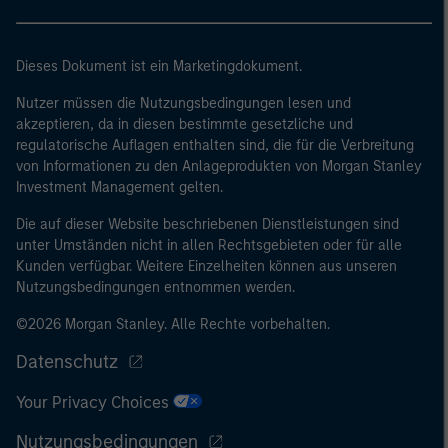
eine Bilanzsumme von 20 Mio. EUR, (ii)
Nettoumsatzerlöse von 40 Mio. EUR oder (iii)
Eigenmittel von 2 Mio. EUR, das für eigene Rechnung
Dieses Dokument ist ein Marketingdokument.
handelt; oder (c) eine nationale oder regionale
Regierung, einschließlich Stellen der staatlichen
Nutzer müssen die Nutzungsbedingungen lesen und
akzeptieren, da in diesen bestimmte gesetzliche und
Schuldenverwaltung auf nationaler oder regionaler
regulatorische Auflagen enthalten sind, die für die Verbreitung
Ebene, Zentralbanken, internationaler und
von Informationen zu den Anlageprodukten von Morgan Stanley
supranationaler Einrichtungen wie die Weltbank, der
Investment Management gelten.
IWF, die EZB, die EIB und andere vergleichbare
internationale Organisationen, die auf eigene Rechnung
Die auf dieser Website beschriebenen Dienstleistungen sind
unter Umständen nicht in allen Rechtsgebieten oder für alle
handeln.
Kunden verfügbar. Weitere Einzelheiten können aus unseren
Bitte beachten Sie, dass die Definition eines
Nutzungsbedingungen entnommen werden.
professionellen Anlegers von der Definition der
©2026 Morgan Stanley. Alle Rechte vorbehalten.
Regulierungsbehörde des Landes abweichen kann, von
dem aus auf die Website zugegriffen wird.
Datenschutz
Your Privacy Choices
Nutzungsbedingungen