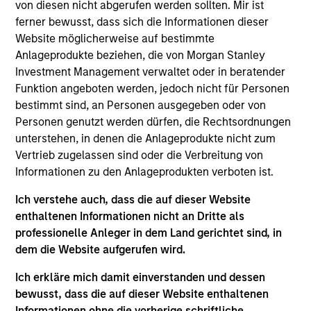
Stanley and is based in Houston. Mr. Griffin joined
von diesen nicht abgerufen werden sollten. Mir ist
Morgan Stanley Energy Partners in 2017 after
ferner bewusst, dass sich die Informationen dieser
completing graduate school. From 2013 to 2015, Mr.
Website möglicherweise auf bestimmte
Griffin was an Associate at Lindsay Goldberg and,
Anlageprodukte beziehen, die von Morgan Stanley
from 2011 to 2013, he worked as an Analyst in the
Investment Management verwaltet oder in beratender
Mergers & Acquisitions group of Bank of America
Funktion angeboten werden, jedoch nicht für Personen
Merrill Lynch. He currently serves on the Board of
bestimmt sind, an Personen ausgegeben oder von
Directors of Catalyst Energy Services, Mission
Personen genutzt werden dürfen, die Rechtsordnungen
Creek Resources and SolMicroGrid, all current
unterstehen, in denen die Anlageprodukte nicht zum
MSEP portfolio companies. Mr. Griffin holds an A.B.
Vertrieb zugelassen sind oder die Verbreitung von
in Economics, magna cum laude, from Harvard
Informationen zu den Anlageprodukten verboten ist.
College and an M.B.A. from the Wharton School of
Ich verstehe auch, dass die auf dieser Website
the University of Pennsylvania where he was a
enthaltenen Informationen nicht an Dritte als
Palmer Scholar.
professionelle Anleger in dem Land gerichtet sind, in
dem die Website aufgerufen wird.
Ich erkläre mich damit einverstanden und dessen
Team Insights
bewusst, dass die auf dieser Website enthaltenen
Informationen ohne die vorherige schriftliche