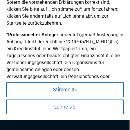
Sofern die vorstehenden Erklärungen korrekt sind,
Please refer to the strategy detail page for important
klicken Sie bitte auf „Ich stimme zu“, um fortzufahren;
information on the strategy, including additional risk
considerations.
klicken Sie andernfalls auf „Ich lehne ab“, um zur
Startseite zurückzukehren.
*
Professioneller Anleger
bedeutet (gemäß Auslegung in
Anhang II Teil I der Richtlinie 2014/65/EU („MiFID“)): a)
ein Kreditinstitut, eine Wertpapierfirma, ein
zugelassenes oder beaufsichtigtes Finanzinstitut, eine
Versicherungsgesellschaft, ein Organismus für
gemeinsame Anlagen oder dessen
Verwaltungsgesellschaft, ein Pensionsfonds oder
dessen Verwaltungsgesellschaft, ein Warenhändler
Stimme zu
oder Waren-Derivatehändler oder ein sonstiger
institutioneller Anleger, der in jedem Fall für die Tätigkeit
Morgan Stanley
auf den Finanzmärkten zugelassen sein oder
Lehne ab
beaufsichtigt werden muss; b) ein Großunternehmen,
Morgan Stanley Careers
das mindestens zwei der folgenden
Größenanforderungen auf Unternehmensbasis erfüllt: (i)