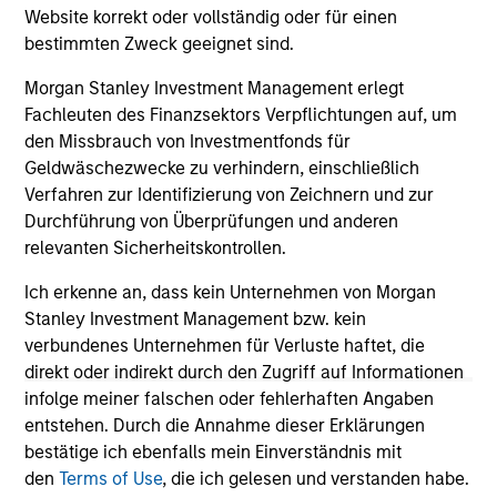
Website korrekt oder vollständig oder für einen
growth of SolMicroGrid’s business, which
bestimmten Zweck geeignet sind.
offers innovative microgrid solutions through
07-JAN-2021
16-
an Energy-as-a-Service (EaaS) business
Morgan Stanley Investment Management erlegt
model.
Fachleuten des Finanzsektors Verpflichtungen auf, um
den Missbrauch von Investmentfonds für
Geldwäschezwecke zu verhindern, einschließlich
Verfahren zur Identifizierung von Zeichnern und zur
Durchführung von Überprüfungen und anderen
May not represent all Team Members.
relevanten Sicherheitskontrollen.
The information on this page is for informational
Ich erkenne an, dass kein Unternehmen von Morgan
purposes only. The information contained herein does
Stanley Investment Management bzw. kein
not constitute and should not be construed as an
verbundenes Unternehmen für Verluste haftet, die
offering of advisory services or an offer to sell or a
solicitation of an offer to buy any securities in any
direkt oder indirekt durch den Zugriff auf Informationen
jurisdiction in which such offer or solicitation,
infolge meiner falschen oder fehlerhaften Angaben
purchase or sale would be unlawful under the
entstehen. Durch die Annahme dieser Erklärungen
securities, insurance or other laws of such jurisdiction.
bestätige ich ebenfalls mein Einverständnis mit
All investing involves risks, including a loss of principal.
den
Terms of Use
, die ich gelesen und verstanden habe.