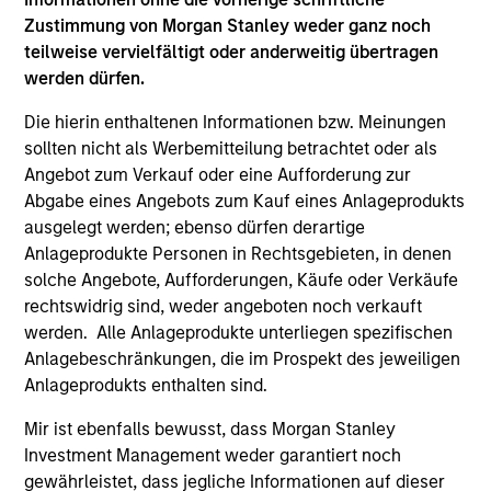
Zustimmung von Morgan Stanley weder ganz noch
teilweise vervielfältigt oder anderweitig übertragen
werden dürfen.
Die hierin enthaltenen Informationen bzw. Meinungen
sollten nicht als Werbemitteilung betrachtet oder als
Angebot zum Verkauf oder eine Aufforderung zur
Abgabe eines Angebots zum Kauf eines Anlageprodukts
ausgelegt werden; ebenso dürfen derartige
PRESS RELEASE
AL
Anlageprodukte Personen in Rechtsgebieten, in denen
solche Angebote, Aufforderungen, Käufe oder Verkäufe
Morgan Stanley Energy Partners
Pr
rechtswidrig sind, weder angeboten noch verkauft
Announces Strategic Partnership with
The
werden. Alle Anlageprodukte unterliegen spezifischen
SolMicroGrid
Investment funds managed by Morgan Stanley
no
Anlagebeschränkungen, die im Prospekt des jeweiligen
Energy Partners (MSEP), part of Morgan
dir
Anlageprodukts enthalten sind.
Stanley Investment Management, announced
Mir ist ebenfalls bewusst, dass Morgan Stanley
today that they have completed an investment
Investment Management weder garantiert noch
in Alpharetta, Georgia-based SolMicroGrid.
gewährleistet, dass jegliche Informationen auf dieser
This strategic partnership will support the