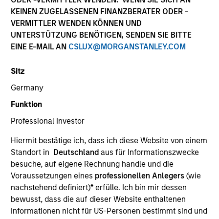
KEINEN ZUGELASSENEN FINANZBERATER ODER -
VERMITTLER WENDEN KÖNNEN UND
UNTERSTÜTZUNG BENÖTIGEN, SENDEN SIE BITTE
EINE E-MAIL AN
CSLUX@MORGANSTANLEY.COM
Sitz
Germany
Funktion
YEARS OF INDUSTRY EXPERIENCE
Professional Investor
15
Years
Hiermit bestätige ich, dass ich diese Website von einem
TEAM
Standort in
Deutschland
aus für Informationszwecke
besuche, auf eigene Rechnung handle und die
Morgan Stanley Energy Partners
Voraussetzungen eines
professionellen Anlegers
(wie
nachstehend definiert)
*
erfülle. Ich bin mir dessen
bewusst, dass die auf dieser Website enthaltenen
Andrew Griffin is an Executive Director of Morgan
Informationen nicht für US-Personen bestimmt sind und