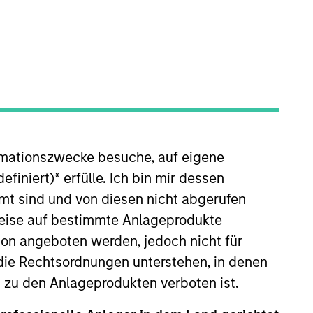
rmationszwecke besuche, auf eigene
a (“MSSA”) when it was
d worked on public and private
efiniert)
*
erfülle. Ich bin mir dessen
epartment. Prior to joining MSSA,
mt sind und von diesen nicht abgerufen
in Finance from King Fahd
rweise auf bestimmte Anlageprodukte
on angeboten werden, jedoch nicht für
die Rechtsordnungen unterstehen, in denen
n zu den Anlageprodukten verboten ist.
View Team