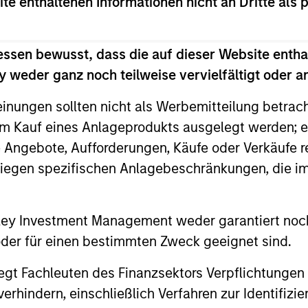
ite enthaltenen Informationen nicht an Dritte als 
di Arabia listed equities with quality bias, and st
essen bewusst, dass die auf dieser Website entha
racteristics.
 weder ganz noch teilweise vervielfältigt oder 
einungen sollten nicht als Werbemitteilung betrac
le Eastern and North African listed equities with quali
m Kauf eines Anlageprodukts ausgelegt werden; e
e characteristics.
e Angebote, Aufforderungen, Käufe oder Verkäufe 
liegen spezifischen Anlagebeschränkungen, die i
nley Investment Management weder garantiert noch
 oder für einen bestimmten Zweck geeignet sind.
gt Fachleuten des Finanzsektors Verpflichtungen
hindern, einschließlich Verfahren zur Identifizi