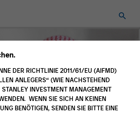
chen.
NNE DER RICHTLINIE 2011/61/EU (AIFMD)
NELLEN ANLEGERS“ (WIE NACHSTEHEND
AN STANLEY INVESTMENT MANAGEMENT
WENDEN. WENN SIE SICH AN KEINEN
G BENÖTIGEN, SENDEN SIE BITTE EINE