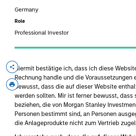
Germany
Role
YEARS OF INDUSTRY EXPERIENCE
19
Years
Professional Investor
Hiermit bestätige ich, dass ich diese Websi
Alowi Alimirah is a senior member of MS
established in 2007. At MSSA he started
Rechnung handle und die Voraussetzungen 
transactions in M&A and equity offerings
bewusst, dass die auf dieser Website enthal
he worked at Argaam Financial Company. A
werden sollten. Mir ist ferner bewusst, das
University of Petroleum and Minerals in 
beziehen, die von Morgan Stanley Investmen
Personen bestimmt sind, an Personen ausge
die Anlageprodukte nicht zum Vertrieb zugel
Emerging Markets Equ