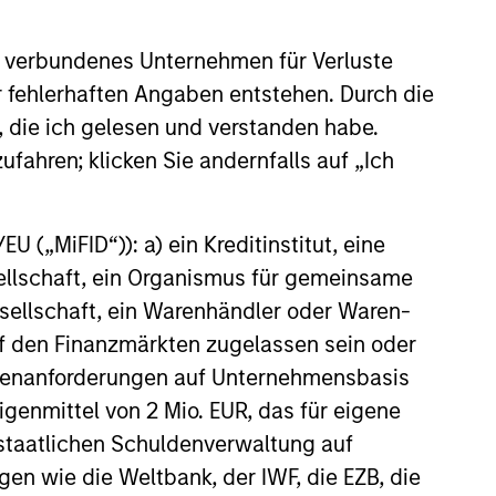
 verbundenes Unternehmen für Verluste
er fehlerhaften Angaben entstehen. Durch die
, die ich gelesen und verstanden habe.
M THE EMERGING WORLD
ufahren; klicken Sie andernfalls auf „Ich
f Trade: The Quiet
d Behind Emerging
 („MiFID“)): a) ein Kreditinstitut, eine
’s Comeback
hread across emerging
sellschaft, ein Organismus für gemeinsame
an improvement in their terms
ellschaft, ein Warenhändler oder Waren-
hich is helping to strengthen
 auf den Finanzmärkten zugelassen sein oder
lances, support currencies and
ößenanforderungen auf Unternehmensbasis
 earnings outlook for
y-oriented sectors. Paul Psaila
Eigenmittel von 2 Mio. EUR, das für eigene
arar explain.
r staatlichen Schuldenverwaltung auf
26
gen wie die Weltbank, der IWF, die EZB, die