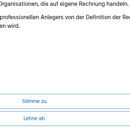
 Organisationen, die auf eigene Rechnung handeln.
es professionellen Anlegers von der Definition de
en wird.
nal purposes only. The information contained herein does not c
or a solicitation of an offer to buy any securities in any jurisdi
curities, insurance or other laws of such jurisdiction.
principal.
ortant information on the strategy, including additional risk co
Stimme zu
ley
ley Careers
Lehne ab