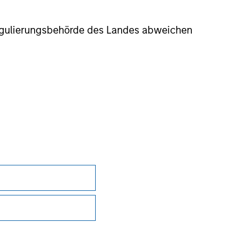
r Regulierungsbehörde des Landes abweichen
onstitute and should not be construed as an
ction in which such offer or solicitation,
nsiderations.