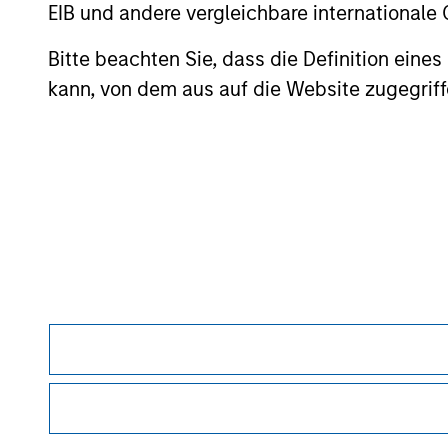
EIB und andere vergleichbare internationale
Bitte beachten Sie, dass die Definition ein
May not represent all Team Members.
kann, von dem aus auf die Website zugegriff
The information on this page is for informatio
offering of advisory services or an offer to sell 
purchase or sale would be unlawful under the se
All investing involves risks, including a loss of 
Please refer to the strategy detail page for imp
Morgan Stan
Morgan Stan