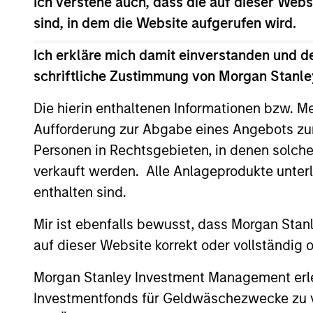
Ich verstehe auch, dass die auf dieser Webs
sind, in dem die Website aufgerufen wird.
Saudi Equity
Sau
Ich erkläre mich damit einverstanden und d
Strategy
cha
schriftliche Zustimmung von Morgan Stanley
Die hierin enthaltenen Informationen bzw. M
MENA Equity
Midd
Aufforderung zur Abgabe eines Angebots zu
styl
Strategy
Personen in Rechtsgebieten, in denen solch
verkauft werden. Alle Anlageprodukte unter
enthalten sind.
Team Insights
Mir ist ebenfalls bewusst, dass Morgan Sta
auf dieser Website korrekt oder vollständig
Morgan Stanley Investment Management erle
Investmentfonds für Geldwäschezwecke zu ver