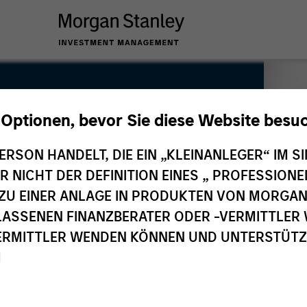
 Optionen, bevor Sie diese Website besu
ERSON HANDELT, DIE EIN „KLEINANLEGER“ IM SI
DER NICHT DER DEFINITION EINES „ PROFESSIO
EN ZU EINER ANLAGE IN PRODUKTEN VON MORG
ELASSENEN FINANZBERATER ODER -VERMITTLER 
RMITTLER WENDEN KÖNNEN UND UNTERSTÜTZUN
M