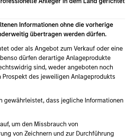
professionelle Anleger in dem Land gerichtet
rong value or growth style
ltenen Informationen ohne die vorherige
anderweitig übertragen werden dürfen.
htet oder als Angebot zum Verkauf oder eine
ty bias, and strong value or growth
benso dürfen derartige Anlageprodukte
rechtswidrig sind, weder angeboten noch
m Prospekt des jeweiligen Anlageprodukts
 gewährleistet, dass jegliche Informationen
 auf, um den Missbrauch von
erung von Zeichnern und zur Durchführung