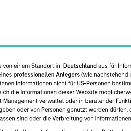
TEAM
Emerging Markets
Equity Team
te von einem Standort in
Deutschland
aus für Info
IM Saudi Arabia. He joined Morgan Stanley Saudi Arabi
 in the Investment Banking Department, where he led an
eines
professionellen Anlegers
(wie nachstehend d
. In 2012, Alowi moved to the Investment Management D
tenen Informationen nicht für US-Personen bestim
lowi graduated first in class with a Bachelor Degree 
s sich die Informationen dieser Website mögliche
Dhahran Saudi Arabia.
t Management verwaltet oder in beratender Funkti
geben oder von Personen genutzt werden dürfen, 
assen sind oder die Verbreitung von Informatione
ity Team