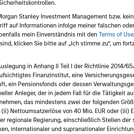
icherheitskontrollen.
 Morgan Stanley Investment Management bzw. kein
ugriff auf Informationen infolge meiner falschen od
benfalls mein Einverständnis mit den
Terms of Use
BIG PICTURE
TALES FRO
ind, klicken Sie bitte auf „Ich stimme zu“, um fortz
Video: Ten Investment Truths
Terms o
About Artificial Intelligence
Tailwin
egung in Anhang II Teil I der Richtlinie 2014/65/EU
Market
In this
Big Picture video,
Jitania Kandhari
A common t
fsichtigtes Finanzinstitut, eine Versicherungsge
covers ten investment truths about AI:
markets is 
t, ein Pensionsfonds oder dessen Verwaltungsges
from the extraordinary speed of the
of trade, w
neller Anleger, der in jedem Fall für die Tätigkeit
infrastructure buildout, to the rise of
external ba
ernehmen, das mindestens zwei der folgenden Gr
autonomous agents, to the two competing
improve the
architectures that will shape the
domesticall
, (ii) Nettoumsatzerlöse von 40 Mio. EUR oder (iii) 
geopolitical order for decades.
and Uday Th
er regionale Regierung, einschließlich Stellen de
07-JUL-2026
23-JUN-20
ken, internationaler und supranationaler Einrichtun