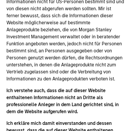
Informationen nicht für US-Personen bestimmt sind und
complex investment solutions, overseeing the
von diesen nicht abgerufen werden sollten. Mir ist
design and implementation of legal and operational
ferner bewusst, dass sich die Informationen dieser
frameworks, as well as the structuring,
Website möglicherweise auf bestimmte
optimization, and pricing of strategies. She is also
Anlageprodukte beziehen, die von Morgan Stanley
in charge of internal and external investment
Investment Management verwaltet oder in beratender
delegation oversight for the Paris-based asset
Funktion angeboten werden, jedoch nicht für Personen
management company. She is a graduate of the
bestimmt sind, an Personen ausgegeben oder von
University Paris-Dauphine and holds a Master’s
Personen genutzt werden dürfen, die Rechtsordnungen
degree in Financial Markets (“Magistère Banque
unterstehen, in denen die Anlageprodukte nicht zum
Finance Assurance”)
Vertrieb zugelassen sind oder die Verbreitung von
Informationen zu den Anlageprodukten verboten ist.
Ich verstehe auch, dass die auf dieser Website
May not represent all Team Members.
enthaltenen Informationen nicht an Dritte als
professionelle Anleger in dem Land gerichtet sind, in
The information on this page is for informational
dem die Website aufgerufen wird.
purposes only. The information contained herein does
not constitute and should not be construed as an
Ich erkläre mich damit einverstanden und dessen
offering of advisory services or an offer to sell or a
bewusst, dass die auf dieser Website enthaltenen
solicitation of an offer to buy any securities in any