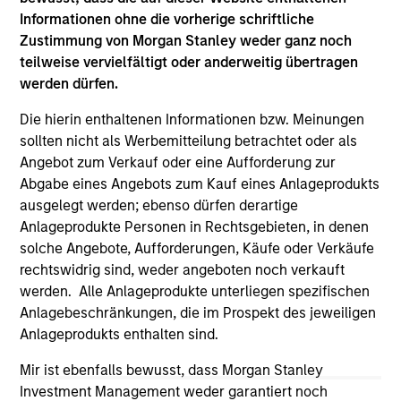
jurisdiction in which such offer or solicitation,
Informationen ohne die vorherige schriftliche
purchase or sale would be unlawful under the
Zustimmung von Morgan Stanley weder ganz noch
securities, insurance or other laws of such jurisdiction.
teilweise vervielfältigt oder anderweitig übertragen
werden dürfen.
All investing involves risks, including a loss of principal.
Please refer to the strategy detail page for important
Die hierin enthaltenen Informationen bzw. Meinungen
information on the strategy, including additional risk
sollten nicht als Werbemitteilung betrachtet oder als
considerations.
Angebot zum Verkauf oder eine Aufforderung zur
Abgabe eines Angebots zum Kauf eines Anlageprodukts
ausgelegt werden; ebenso dürfen derartige
Anlageprodukte Personen in Rechtsgebieten, in denen
solche Angebote, Aufforderungen, Käufe oder Verkäufe
rechtswidrig sind, weder angeboten noch verkauft
werden. Alle Anlageprodukte unterliegen spezifischen
Anlagebeschränkungen, die im Prospekt des jeweiligen
Anlageprodukts enthalten sind.
Mir ist ebenfalls bewusst, dass Morgan Stanley
Investment Management weder garantiert noch