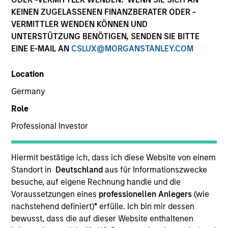
KEINEN ZUGELASSENEN FINANZBERATER ODER -
VERMITTLER WENDEN KÖNNEN UND
UNTERSTÜTZUNG BENÖTIGEN, SENDEN SIE BITTE
EINE E-MAIL AN
CSLUX@MORGANSTANLEY.COM
Location
Germany
Role
Professional Investor
YEARS OF INDUSTRY EXPERIENCE
15
Years
Hiermit bestätige ich, dass ich diese Website von einem
Standort in
Deutschland
aus für Informationszwecke
besuche, auf eigene Rechnung handle und die
Voraussetzungen eines
professionellen Anlegers
(wie
Alice Goron joined Morgan Stanley in 2011 and has
nachstehend definiert)
*
erfülle. Ich bin mir dessen
14 years of investment experience as Portfolio
bewusst, dass die auf dieser Website enthaltenen
Manager for Parametric EMEA. Ms. Goron leads