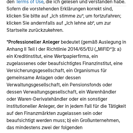
den
Terms of Use
, die ich gelesen und verstanden habe.
The information on this page is for informational
Sofern die vorstehenden Erklärungen korrekt sind,
purposes only. The information contained herein does
not constitute and should not be construed as an
klicken Sie bitte auf „Ich stimme zu“, um fortzufahren;
offering of advisory services or an offer to sell or a
klicken Sie andernfalls auf „Ich lehne ab“, um zur
solicitation of an offer to buy any securities in any
Startseite zurückzukehren.
jurisdiction in which such offer or solicitation,
purchase or sale would be unlawful under the
*
Professioneller Anleger
bedeutet (gemäß Auslegung in
securities, insurance or other laws of such jurisdiction.
Anhang II Teil I der Richtlinie 2014/65/EU („MiFID“)): a)
All investing involves risks, including a loss of principal.
ein Kreditinstitut, eine Wertpapierfirma, ein
zugelassenes oder beaufsichtigtes Finanzinstitut, eine
Please refer to the strategy detail page for important
Versicherungsgesellschaft, ein Organismus für
information on the strategy, including additional risk
gemeinsame Anlagen oder dessen
considerations.
Verwaltungsgesellschaft, ein Pensionsfonds oder
dessen Verwaltungsgesellschaft, ein Warenhändler
oder Waren-Derivatehändler oder ein sonstiger
institutioneller Anleger, der in jedem Fall für die Tätigkeit
auf den Finanzmärkten zugelassen sein oder
beaufsichtigt werden muss; b) ein Großunternehmen,
das mindestens zwei der folgenden