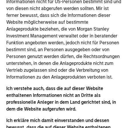
Informationen nicht für US-Personen bestimmt sind und
High Yield team. He is responsible for buy and sell
von diesen nicht abgerufen werden sollten. Mir ist
decisions, portfolio construction, and risk
ferner bewusst, dass sich die Informationen dieser
management for the team's European and global
Website möglicherweise auf bestimmte
high yield strategies. Alex joined Morgan Stanley as
Anlageprodukte beziehen, die von Morgan Stanley
a credit analyst covering high yield healthcare in
Investment Management verwaltet oder in beratender
2020 through the acquisition of Assurant's CLO
Funktion angeboten werden, jedoch nicht für Personen
platform where he was a high yield and leveraged
bestimmt sind, an Personen ausgegeben oder von
loan credit analyst. Prior to Assurant, Alex was a
Personen genutzt werden dürfen, die Rechtsordnungen
high yield credit analyst at W.R. Huff Asset
unterstehen, in denen die Anlageprodukte nicht zum
Management. Alex earned a B.S. in financial
Vertrieb zugelassen sind oder die Verbreitung von
management from Clemson University. He holds the
Informationen zu den Anlageprodukten verboten ist.
Chartered Financial Analyst designation.
Ich verstehe auch, dass die auf dieser Website
enthaltenen Informationen nicht an Dritte als
professionelle Anleger in dem Land gerichtet sind, in
High Yield Team
dem die Website aufgerufen wird.
Ich erkläre mich damit einverstanden und dessen
bewusst, dass die auf dieser Website enthaltenen