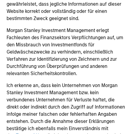
gewährleistet, dass jegliche Informationen auf dieser
High Yield Market Monitor – Q2 2026
Hi
Website korrekt oder vollständig oder für einen
An in-depth review of the US and European
An
bestimmten Zweck geeignet sind.
High Yield markets.
Hig
Morgan Stanley Investment Management erlegt
Fachleuten des Finanzsektors Verpflichtungen auf, um
den Missbrauch von Investmentfonds für
Geldwäschezwecke zu verhindern, einschließlich
Verfahren zur Identifizierung von Zeichnern und zur
Durchführung von Überprüfungen und anderen
relevanten Sicherheitskontrollen.
10-JUL-2026
10
Ich erkenne an, dass kein Unternehmen von Morgan
Stanley Investment Management bzw. kein
verbundenes Unternehmen für Verluste haftet, die
direkt oder indirekt durch den Zugriff auf Informationen
infolge meiner falschen oder fehlerhaften Angaben
entstehen. Durch die Annahme dieser Erklärungen
May not represent all Team Members.
bestätige ich ebenfalls mein Einverständnis mit