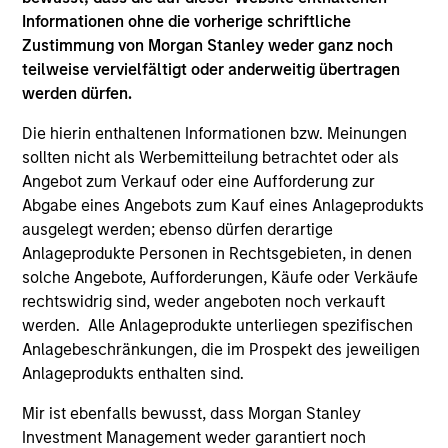
Global High Yield Strategy
Informationen ohne die vorherige schriftliche
Invests globally with a focus on U.S. middle
Zustimmung von Morgan Stanley weder ganz noch
market credits and on larger, higher-quality
teilweise vervielfältigt oder anderweitig übertragen
issuers in Europe and in Asia.
werden dürfen.
Die hierin enthaltenen Informationen bzw. Meinungen
sollten nicht als Werbemitteilung betrachtet oder als
Team Insights
Angebot zum Verkauf oder eine Aufforderung zur
Abgabe eines Angebots zum Kauf eines Anlageprodukts
ausgelegt werden; ebenso dürfen derartige
Anlageprodukte Personen in Rechtsgebieten, in denen
solche Angebote, Aufforderungen, Käufe oder Verkäufe
rechtswidrig sind, weder angeboten noch verkauft
werden. Alle Anlageprodukte unterliegen spezifischen
Anlagebeschränkungen, die im Prospekt des jeweiligen
Anlageprodukts enthalten sind.
Mir ist ebenfalls bewusst, dass Morgan Stanley
ARTICLE
AR
Investment Management weder garantiert noch