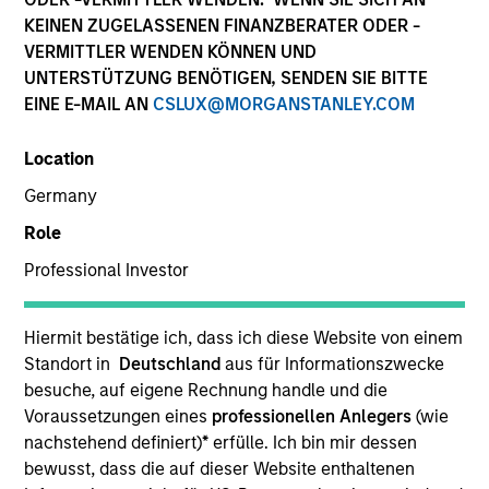
KEINEN ZUGELASSENEN FINANZBERATER ODER -
VERMITTLER WENDEN KÖNNEN UND
UNTERSTÜTZUNG BENÖTIGEN, SENDEN SIE BITTE
EINE E-MAIL AN
CSLUX@MORGANSTANLEY.COM
Location
Germany
Role
YEARS OF INDUSTRY EXPERIENCE
Professional Investor
19
Years
TEAM
Hiermit bestätige ich, dass ich diese Website von einem
Standort in
Deutschland
aus für Informationszwecke
High Yield Team
besuche, auf eigene Rechnung handle und die
Voraussetzungen eines
professionellen Anlegers
(wie
nachstehend definiert)
*
erfülle. Ich bin mir dessen
bewusst, dass die auf dieser Website enthaltenen
Alex Clementi is a portfolio manager on the MSIM