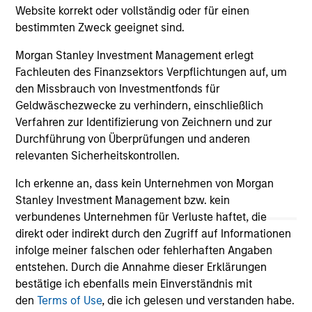
Website korrekt oder vollständig oder für einen
bestimmten Zweck geeignet sind.
Morgan Stanley Investment Management erlegt
Fachleuten des Finanzsektors Verpflichtungen auf, um
den Missbrauch von Investmentfonds für
Geldwäschezwecke zu verhindern, einschließlich
May not represent all Team Members.
Verfahren zur Identifizierung von Zeichnern und zur
The information on this page is for informational
Durchführung von Überprüfungen und anderen
purposes only. The information contained herein does
relevanten Sicherheitskontrollen.
not constitute and should not be construed as an
offering of advisory services or an offer to sell or a
Ich erkenne an, dass kein Unternehmen von Morgan
solicitation of an offer to buy any securities in any
Stanley Investment Management bzw. kein
jurisdiction in which such offer or solicitation,
verbundenes Unternehmen für Verluste haftet, die
purchase or sale would be unlawful under the
securities, insurance or other laws of such jurisdiction.
direkt oder indirekt durch den Zugriff auf Informationen
infolge meiner falschen oder fehlerhaften Angaben
All investing involves risks, including a loss of principal.
entstehen. Durch die Annahme dieser Erklärungen
bestätige ich ebenfalls mein Einverständnis mit
Please refer to the strategy detail page for important
information on the strategy, including additional risk
den
Terms of Use
, die ich gelesen und verstanden habe.
considerations.