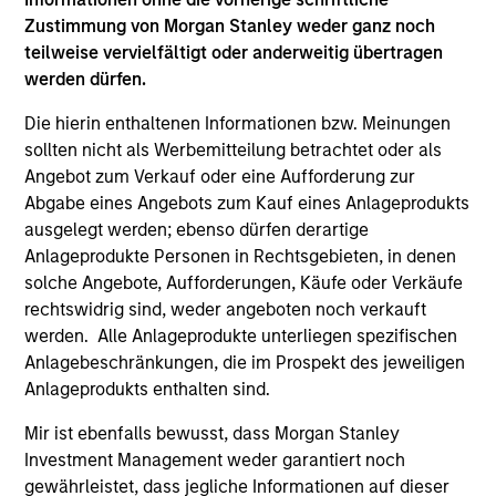
Zustimmung von Morgan Stanley weder ganz noch
teilweise vervielfältigt oder anderweitig übertragen
werden dürfen.
Die hierin enthaltenen Informationen bzw. Meinungen
sollten nicht als Werbemitteilung betrachtet oder als
Angebot zum Verkauf oder eine Aufforderung zur
ARTICLE
AL
Abgabe eines Angebots zum Kauf eines Anlageprodukts
Private Credit Market Monitor - Q2
Pr
ausgelegt werden; ebenso dürfen derartige
2026
Anlageprodukte Personen in Rechtsgebieten, in denen
We
solche Angebote, Aufforderungen, Käufe oder Verkäufe
Timely insights on the private credit landscape,
be
rechtswidrig sind, weder angeboten noch verkauft
exploring the trends, market developments,
cr
werden. Alle Anlageprodukte unterliegen spezifischen
and investment considerations shaping the
fi
Anlagebeschränkungen, die im Prospekt des jeweiligen
asset class.
cyc
Anlageprodukts enthalten sind.
Mir ist ebenfalls bewusst, dass Morgan Stanley
Investment Management weder garantiert noch
04-AUG-2026
16-
gewährleistet, dass jegliche Informationen auf dieser