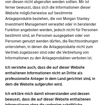
Stanley Private Credit team, where he focuses on
von diesen nicht abgerufen werden sollten. Mir ist
originating and underwriting investment
ferner bewusst, dass sich die Informationen dieser
opportunities. Mr. Nikolic joined Morgan Stanley in
Website möglicherweise auf bestimmte
2014 and has over 10 years of relevant industry
Anlageprodukte beziehen, die von Morgan Stanley
experience. Prior to joining the Private Credit team,
Investment Management verwaltet oder in beratender
Mr. Nikolic was an Analyst in Morgan Stanley's
Funktion angeboten werden, jedoch nicht für Personen
Global Capital Markets Division as a member of the
bestimmt sind, an Personen ausgegeben oder von
Asset Finance Group after completing a summer
Personen genutzt werden dürfen, die Rechtsordnungen
analyst program in 2013 in the Global Capital
unterstehen, in denen die Anlageprodukte nicht zum
Markets Division. Mr. Nikolic holds a B.A. in
Vertrieb zugelassen sind oder die Verbreitung von
Economics from The Johns Hopkins University.
Informationen zu den Anlageprodukten verboten ist.
Ich verstehe auch, dass die auf dieser Website
enthaltenen Informationen nicht an Dritte als
professionelle Anleger in dem Land gerichtet sind, in
Team Insights
dem die Website aufgerufen wird.
Ich erkläre mich damit einverstanden und dessen
bewusst, dass die auf dieser Website enthaltenen
Informationen ohne die vorherige schriftliche