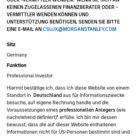
KEINEN ZUGELASSENEN FINANZBERATER ODER -
VERMITTLER WENDEN KÖNNEN UND
UNTERSTÜTZUNG BENÖTIGEN, SENDEN SIE BITTE
EINE E-MAIL AN
CSLUX@MORGANSTANLEY.COM
Sitz
Germany
Funktion
YEARS OF INDUSTRY EXPERIENCE
Professional Investor
12
Years
Hiermit bestätige ich, dass ich diese Website von einem
TEAM
Standort in
Deutschland
aus für Informationszwecke
besuche, auf eigene Rechnung handle und die
North America Private Credit
Voraussetzungen eines
professionellen Anlegers
(wie
nachstehend definiert)
*
erfülle. Ich bin mir dessen
bewusst, dass die auf dieser Website enthaltenen
Aleksandar Nikolic is a member of the Morgan
Informationen nicht für US-Personen bestimmt sind und