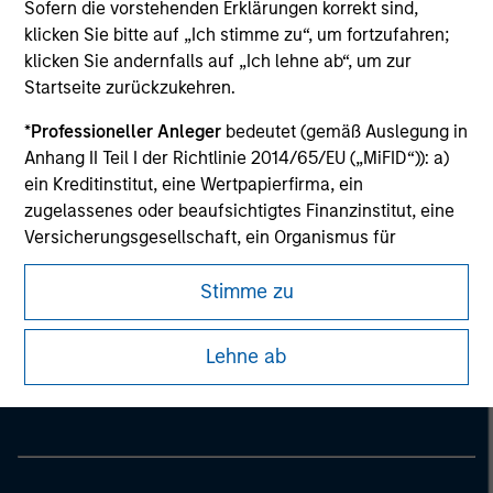
Sofern die vorstehenden Erklärungen korrekt sind,
klicken Sie bitte auf „Ich stimme zu“, um fortzufahren;
klicken Sie andernfalls auf „Ich lehne ab“, um zur
Startseite zurückzukehren.
*
Professioneller Anleger
bedeutet (gemäß Auslegung in
Anhang II Teil I der Richtlinie 2014/65/EU („MiFID“)): a)
ein Kreditinstitut, eine Wertpapierfirma, ein
zugelassenes oder beaufsichtigtes Finanzinstitut, eine
Versicherungsgesellschaft, ein Organismus für
gemeinsame Anlagen oder dessen
Verwaltungsgesellschaft, ein Pensionsfonds oder
Stimme zu
dessen Verwaltungsgesellschaft, ein Warenhändler
Morgan Stanley
oder Waren-Derivatehändler oder ein sonstiger
Lehne ab
Morgan Stanley Careers
institutioneller Anleger, der in jedem Fall für die Tätigkeit
auf den Finanzmärkten zugelassen sein oder
beaufsichtigt werden muss; b) ein Großunternehmen,
das mindestens zwei der folgenden
Größenanforderungen auf Unternehmensbasis erfüllt: (i)