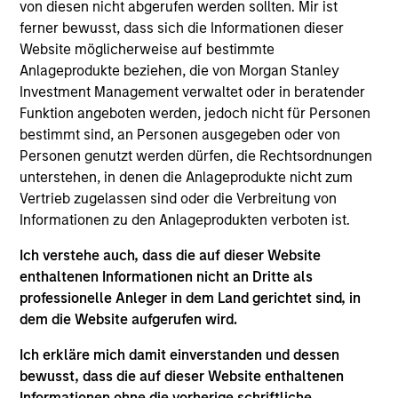
von diesen nicht abgerufen werden sollten. Mir ist
Alberto Donzelli is a Managing Director and co-
ferner bewusst, dass sich die Informationen dieser
head of Europe. Prior to joining Morgan Stanley
Website möglicherweise auf bestimmte
Infrastructure Partners (MSIP), Alberto worked in
Anlageprodukte beziehen, die von Morgan Stanley
the investment banking businesses of UBS and
Investment Management verwaltet oder in beratender
Credit Suisse, where he was part of the European
Funktion angeboten werden, jedoch nicht für Personen
Utilities Group advising on numerous M&A
bestimmt sind, an Personen ausgegeben oder von
transactions in Europe. Alberto holds a degree in
Personen genutzt werden dürfen, die Rechtsordnungen
Business Administration from Bocconi University in
unterstehen, in denen die Anlageprodukte nicht zum
Milan, Italy.
Vertrieb zugelassen sind oder die Verbreitung von
Informationen zu den Anlageprodukten verboten ist.
Team Insights
Ich verstehe auch, dass die auf dieser Website
enthaltenen Informationen nicht an Dritte als
professionelle Anleger in dem Land gerichtet sind, in
dem die Website aufgerufen wird.
Ich erkläre mich damit einverstanden und dessen
bewusst, dass die auf dieser Website enthaltenen
Informationen ohne die vorherige schriftliche