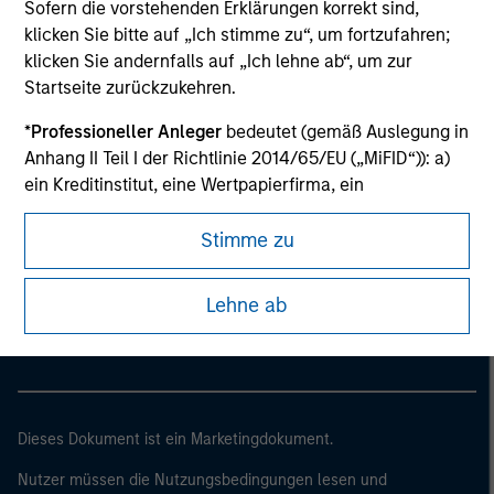
Sofern die vorstehenden Erklärungen korrekt sind,
klicken Sie bitte auf „Ich stimme zu“, um fortzufahren;
klicken Sie andernfalls auf „Ich lehne ab“, um zur
Startseite zurückzukehren.
*
Professioneller Anleger
bedeutet (gemäß Auslegung in
Anhang II Teil I der Richtlinie 2014/65/EU („MiFID“)): a)
ein Kreditinstitut, eine Wertpapierfirma, ein
zugelassenes oder beaufsichtigtes Finanzinstitut, eine
Versicherungsgesellschaft, ein Organismus für
Stimme zu
Morgan Stanley
gemeinsame Anlagen oder dessen
Verwaltungsgesellschaft, ein Pensionsfonds oder
Morgan Stanley Careers
Lehne ab
dessen Verwaltungsgesellschaft, ein Warenhändler
oder Waren-Derivatehändler oder ein sonstiger
institutioneller Anleger, der in jedem Fall für die Tätigkeit
auf den Finanzmärkten zugelassen sein oder
beaufsichtigt werden muss; b) ein Großunternehmen,
Dieses Dokument ist ein Marketingdokument.
das mindestens zwei der folgenden
Größenanforderungen auf Unternehmensbasis erfüllt: (i)
Nutzer müssen die Nutzungsbedingungen lesen und