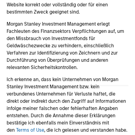
Website korrekt oder vollständig oder für einen
bestimmten Zweck geeignet sind.
Morgan Stanley Investment Management erlegt
May not represent all Team Members.
Fachleuten des Finanzsektors Verpflichtungen auf, um
den Missbrauch von Investmentfonds für
The information on this page is for informational
Geldwäschezwecke zu verhindern, einschließlich
purposes only. The information contained herein does
Verfahren zur Identifizierung von Zeichnern und zur
not constitute and should not be construed as an
offering of advisory services or an offer to sell or a
Durchführung von Überprüfungen und anderen
solicitation of an offer to buy any securities in any
relevanten Sicherheitskontrollen.
jurisdiction in which such offer or solicitation,
purchase or sale would be unlawful under the
Ich erkenne an, dass kein Unternehmen von Morgan
securities, insurance or other laws of such jurisdiction.
Stanley Investment Management bzw. kein
All investing involves risks, including a loss of principal.
verbundenes Unternehmen für Verluste haftet, die
direkt oder indirekt durch den Zugriff auf Informationen
Please refer to the strategy detail page for important
infolge meiner falschen oder fehlerhaften Angaben
information on the strategy, including additional risk
entstehen. Durch die Annahme dieser Erklärungen
considerations.
bestätige ich ebenfalls mein Einverständnis mit
den
Terms of Use
, die ich gelesen und verstanden habe.