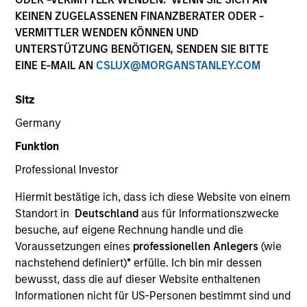
KEINEN ZUGELASSENEN FINANZBERATER ODER -
VERMITTLER WENDEN KÖNNEN UND
UNTERSTÜTZUNG BENÖTIGEN, SENDEN SIE BITTE
EINE E-MAIL AN
CSLUX@MORGANSTANLEY.COM
Sitz
Germany
Funktion
Professional Investor
YEARS OF INDUSTRY EXPERIENCE
26
Years
Hiermit bestätige ich, dass ich diese Website von einem
Standort in
Deutschland
aus für Informationszwecke
TEAM
besuche, auf eigene Rechnung handle und die
Voraussetzungen eines
professionellen Anlegers
(wie
Morgan Stanley Infrastructure Partners
nachstehend definiert)
*
erfülle. Ich bin mir dessen
bewusst, dass die auf dieser Website enthaltenen
Informationen nicht für US-Personen bestimmt sind und