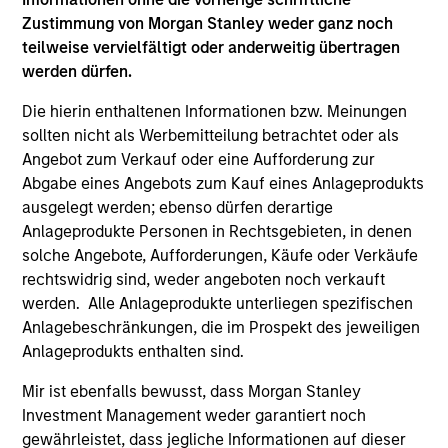
Zustimmung von Morgan Stanley weder ganz noch
teilweise vervielfältigt oder anderweitig übertragen
werden dürfen.
PRESS RELEASE
PR
Die hierin enthaltenen Informationen bzw. Meinungen
sollten nicht als Werbemitteilung betrachtet oder als
Morgan Stanley Infrastructure
Mo
Angebot zum Verkauf oder eine Aufforderung zur
Partners Enters into Agreement to
Pa
Abgabe eines Angebots zum Kauf eines Anlageprodukts
Acquire Majority Stake in Nicollin
Morgan Stanley Investment Management
Mo
ausgelegt werden; ebenso dürfen derartige
Environnement
(MSIM), through investment funds managed by
(“
Anlageprodukte Personen in Rechtsgebieten, in denen
Morgan Stanley Infrastructure Partners (MSIP),
by
solche Angebote, Aufforderungen, Käufe oder Verkäufe
its private infrastructure investment platform,
(“M
rechtswidrig sind, weder angeboten noch verkauft
today announced it has entered into exclusivity
pl
werden. Alle Anlageprodukte unterliegen spezifischen
and committed to complete the acquisition of
agr
Anlagebeschränkungen, die im Prospekt des jeweiligen
a majority stake in Nicollin Environnement
La
Anlageprodukts enthalten sind.
(Nicollin or the Company), a family-owned
Höe
10-JUL-2026
12-
Mir ist ebenfalls bewusst, dass Morgan Stanley
French environmental platform focused on
Investment Management weder garantiert noch
waste collection and sorting, urban street
gewährleistet, dass jegliche Informationen auf dieser
cleaning and water-related solutions.