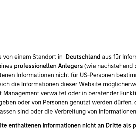
TEAM
Morgan Stanley
Expansion Capital
te von einem Standort in
Deutschland
aus für Info
eines
professionellen Anlegers
(wie nachstehend d
 with Morgan Stanley Expansion Capital. Prior to joinin
tenen Informationen nicht für US-Personen bestim
nt Banking Analyst in their Technology, Media, & Telec
s sich die Informationen dieser Website mögliche
t Management verwaltet oder in beratender Funkti
geben oder von Personen genutzt werden dürfen, 
assen sind oder die Verbreitung von Informatione
ite enthaltenen Informationen nicht an Dritte als 