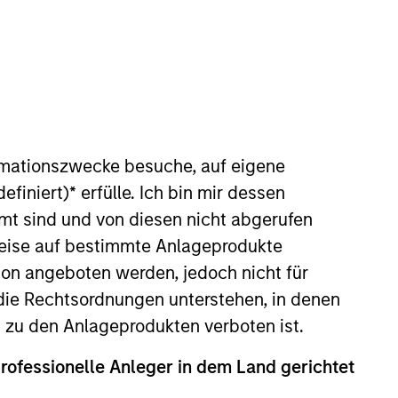
rmationszwecke besuche, auf eigene
efiniert)
*
erfülle. Ich bin mir dessen
g Morgan Stanley, Akhil worked at
mt sind und von diesen nicht abgerufen
om group. He received his BA in
rweise auf bestimmte Anlageprodukte
on angeboten werden, jedoch nicht für
die Rechtsordnungen unterstehen, in denen
n zu den Anlageprodukten verboten ist.
professionelle Anleger in dem Land gerichtet