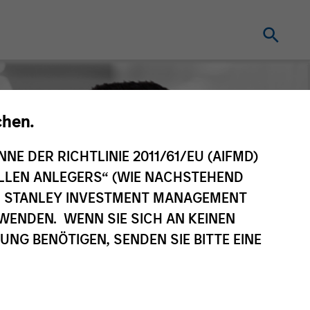
chen.
NNE DER RICHTLINIE 2011/61/EU (AIFMD)
NELLEN ANLEGERS“ (WIE NACHSTEHEND
AN STANLEY INVESTMENT MANAGEMENT
WENDEN. WENN SIE SICH AN KEINEN
G BENÖTIGEN, SENDEN SIE BITTE EINE