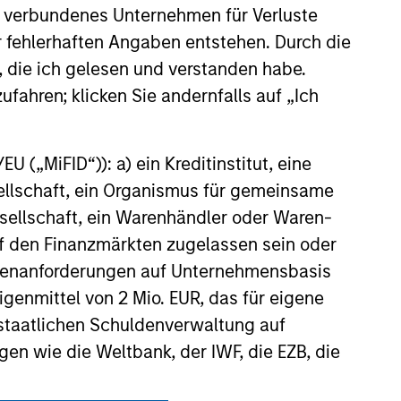
 verbundenes Unternehmen für Verluste
er fehlerhaften Angaben entstehen. Durch die
, die ich gelesen und verstanden habe.
ufahren; klicken Sie andernfalls auf „Ich
onstitute and should not be construed as an
ction in which such offer or solicitation,
 („MiFID“)): a) ein Kreditinstitut, eine
sellschaft, ein Organismus für gemeinsame
ellschaft, ein Warenhändler oder Waren-
 auf den Finanzmärkten zugelassen sein oder
nsiderations.
ößenanforderungen auf Unternehmensbasis
Eigenmittel von 2 Mio. EUR, das für eigene
r staatlichen Schuldenverwaltung auf
gen wie die Weltbank, der IWF, die EZB, die