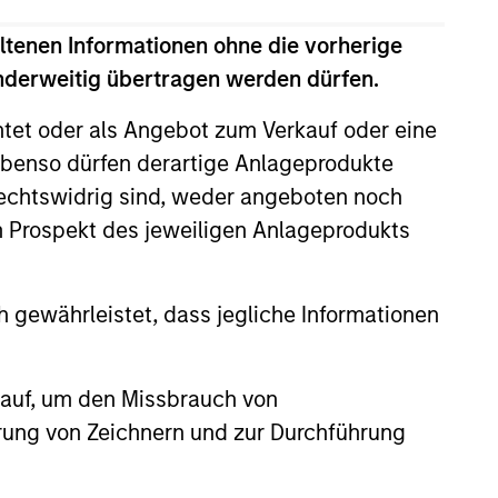
ltenen Informationen ohne die vorherige
anderweitig übertragen werden dürfen.
htet oder als Angebot zum Verkauf oder eine
benso dürfen derartige Anlageprodukte
CUS
rechtswidrig sind, weder angeboten noch
m Prospekt des jeweiligen Anlageprodukts
 Equity 2026 Outlook
the present cycle has several
to run, leading to healthier
 gewährleistet, dass jegliche Informationen
stributions to PE investors.
n our 2026 Private Equity
 auf, um den Missbrauch von
erung von Zeichnern und zur Durchführung
25