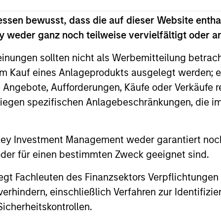
essen bewusst, dass die auf dieser Website entha
 weder ganz noch teilweise vervielfältigt oder 
einungen sollten nicht als Werbemitteilung betrac
m Kauf eines Anlageprodukts ausgelegt werden; e
ALTS IN FOCUS
ALTS IN FO
e Angebote, Aufforderungen, Käufe oder Verkäufe 
liegen spezifischen Anlagebeschränkungen, die i
Private Equity 2026 Midyear
Private
Outlook
We believe 
more years 
The foundation for a multi-year recovery
nley Investment Management weder garantiert noch
exits and di
is now in place. The next phase depends
 oder für einen bestimmten Zweck geeignet sind.
Learn why i
less on direction than on breadth.
outlook.
gt Fachleuten des Finanzsektors Verpflichtungen
hindern, einschließlich Verfahren zur Identifizi
icherheitskontrollen.
16-JUL-2026
16-DEC-20