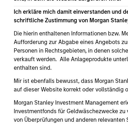
Ich erkläre mich damit einverstanden und d
schriftliche Zustimmung von Morgan Stanley
Die hierin enthaltenen Informationen bzw. M
Aufforderung zur Abgabe eines Angebots zu
ALTS IN FOCUS
Personen in Rechtsgebieten, in denen solch
verkauft werden. Alle Anlageprodukte unter
Private Credit 2026 Midyear
enthalten sind.
Outlook
We believe the current market
Mir ist ebenfalls bewusst, dass Morgan Sta
environment is becoming more favorable
auf dieser Website korrekt oder vollständig
for scaled private credit lenders as pricing
power improves and financing demand
Morgan Stanley Investment Management erle
accelerates, driven by cyclical and
Investmentfonds für Geldwäschezwecke zu ver
secular forces.
von Überprüfungen und anderen relevanten S
16-JUL-2026