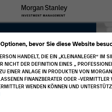
 Optionen, bevor Sie diese Website besu
ERSON HANDELT, DIE EIN „KLEINANLEGER“ IM SI
DER NICHT DER DEFINITION EINES „ PROFESSIO
EN ZU EINER ANLAGE IN PRODUKTEN VON MORG
ELASSENEN FINANZBERATER ODER -VERMITTLER 
RMITTLER WENDEN KÖNNEN UND UNTERSTÜTZUN
M