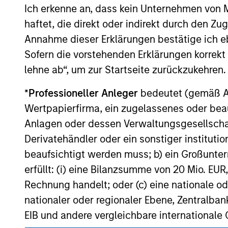
Ich erkenne an, dass kein Unternehmen von
haftet, die direkt oder indirekt durch den Z
Annahme dieser Erklärungen bestätige ich e
Sofern die vorstehenden Erklärungen korrekt s
May not represent all Team Members.
lehne ab“, um zur Startseite zurückzukehren.
The information on this page is for informatio
offering of advisory services or an offer to sell 
*
Professioneller Anleger
bedeutet (gemäß Ausl
purchase or sale would be unlawful under the se
Wertpapierfirma, ein zugelassenes oder beau
All investing involves risks, including a loss of 
Anlagen oder dessen Verwaltungsgesellschaf
Derivatehändler oder ein sonstiger institutio
Please refer to the strategy detail page for imp
beaufsichtigt werden muss; b) ein Großunt
erfüllt: (i) eine Bilanzsumme von 20 Mio. EUR
Rechnung handelt; oder (c) eine nationale od
nationaler oder regionaler Ebene, Zentralban
Morgan Stan
EIB und andere vergleichbare internationale
Morgan Stan