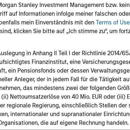
 Morgan Stanley Investment Management bzw. kein
ugriff auf Informationen infolge meiner falschen od
benfalls mein Einverständnis mit den
Terms of Use
ind, klicken Sie bitte auf „Ich stimme zu“, um fortz
nal purposes only. The information contained herein does not c
or a solicitation of an offer to buy any securities in any jurisdi
egung in Anhang II Teil I der Richtlinie 2014/65/EU
curities, insurance or other laws of such jurisdiction.
fsichtigtes Finanzinstitut, eine Versicherungsge
principal.
t, ein Pensionsfonds oder dessen Verwaltungsges
neller Anleger, der in jedem Fall für die Tätigkeit
ortant information on the strategy, including additional risk co
ernehmen, das mindestens zwei der folgenden Gr
, (ii) Nettoumsatzerlöse von 40 Mio. EUR oder (iii) 
er regionale Regierung, einschließlich Stellen de
ken, internationaler und supranationaler Einrichtun
ley
 Organisationen, die auf eigene Rechnung handeln.
ley Careers