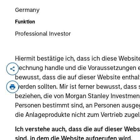
Germany
Funktion
YEARS OF INDUSTRY EXPERIENCE
7
Years
Professional Investor
Hiermit bestätige ich, dass ich diese Websi
Rechnung handle und die Voraussetzungen 
Akhil Madan is an Investment Professional
bewusst, dass die auf dieser Website enthal
BofA Securities where he was an Investme
werden sollten. Mir ist ferner bewusst, das
Economics from Northwestern University.
beziehen, die von Morgan Stanley Investmen
Personen bestimmt sind, an Personen ausge
Team Insights
die Anlageprodukte nicht zum Vertrieb zugel
Ich verstehe auch, dass die auf dieser Webs
sind, in dem die Website aufgerufen wird.