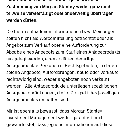
Zustimmung von Morgan Stanley weder ganz noch
teilweise vervielfältigt oder anderweitig übertragen
werden dürfen.
Die hierin enthaltenen Informationen bzw. Meinungen
sollten nicht als Werbemitteilung betrachtet oder als
Angebot zum Verkauf oder eine Aufforderung zur
Abgabe eines Angebots zum Kauf eines Anlageprodukts
ausgelegt werden; ebenso dürfen derartige
PRESS RELEASE
PR
Anlageprodukte Personen in Rechtsgebieten, in denen
solche Angebote, Aufforderungen, Käufe oder Verkäufe
Morgan Stanley Capital Partners
Th
rechtswidrig sind, weder angeboten noch verkauft
Acquires Security 101
Ve
werden. Alle Anlageprodukte unterliegen spezifischen
Ex
Investment funds managed by Morgan Stanley
Th
Anlagebeschränkungen, die im Prospekt des jeweiligen
Capital Partners (MSCP), the middle market
pro
Anlageprodukts enthalten sind.
private equity buyout team within Morgan
mis
Mir ist ebenfalls bewusst, dass Morgan Stanley
Stanley Investment Management, announced
co
Investment Management weder garantiert noch
today the acquisition of Security 101, a leading
an
gewährleistet, dass jegliche Informationen auf dieser
provider of commercial security integration
Qur