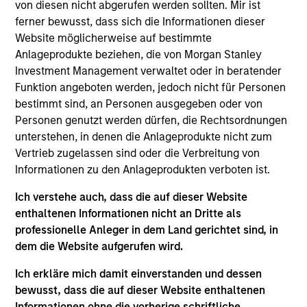
Stanley and is based in New York. Mr. Shaw joined
von diesen nicht abgerufen werden sollten. Mir ist
MSCP in 2009 after completing graduate school.
ferner bewusst, dass sich die Informationen dieser
From 2004 to 2007, Mr. Shaw was an Associate at
Website möglicherweise auf bestimmte
Thayer Capital Partners and from 2001 to 2004 he
Anlageprodukte beziehen, die von Morgan Stanley
was an Analyst at JPMorgan’s Diversified Industrials
Investment Management verwaltet oder in beratender
group. He serves on the Board of 24 Seven Inc.,
Funktion angeboten werden, jedoch nicht für Personen
Educate 360, World 50, Sila Heating & Air
bestimmt sind, an Personen ausgegeben oder von
Conditioning, Fairway Lawns and Allstar Holdings
Personen genutzt werden dürfen, die Rechtsordnungen
and previously served on the board of directors of
unterstehen, in denen die Anlageprodukte nicht zum
Creative Circle, EmployBridge, Hojeij Branded Foods
Vertrieb zugelassen sind oder die Verbreitung von
and CoAdvantage Inc . Mr. Shaw graduated, cum
Informationen zu den Anlageprodukten verboten ist.
laude, from Harvard College and received an M.B.A.
Ich verstehe auch, dass die auf dieser Website
from The Wharton School of the University of
enthaltenen Informationen nicht an Dritte als
Pennsylvania.
professionelle Anleger in dem Land gerichtet sind, in
dem die Website aufgerufen wird.
Ich erkläre mich damit einverstanden und dessen
Team Insights
bewusst, dass die auf dieser Website enthaltenen
Informationen ohne die vorherige schriftliche