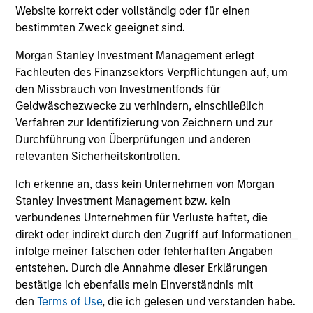
Website korrekt oder vollständig oder für einen
services.
bestimmten Zweck geeignet sind.
24-FEB-2026
06
Morgan Stanley Investment Management erlegt
Fachleuten des Finanzsektors Verpflichtungen auf, um
den Missbrauch von Investmentfonds für
Geldwäschezwecke zu verhindern, einschließlich
Verfahren zur Identifizierung von Zeichnern und zur
Durchführung von Überprüfungen und anderen
May not represent all Team Members.
relevanten Sicherheitskontrollen.
The information on this page is for informational
Ich erkenne an, dass kein Unternehmen von Morgan
purposes only. The information contained herein does
Stanley Investment Management bzw. kein
not constitute and should not be construed as an
verbundenes Unternehmen für Verluste haftet, die
offering of advisory services or an offer to sell or a
solicitation of an offer to buy any securities in any
direkt oder indirekt durch den Zugriff auf Informationen
jurisdiction in which such offer or solicitation,
infolge meiner falschen oder fehlerhaften Angaben
purchase or sale would be unlawful under the
entstehen. Durch die Annahme dieser Erklärungen
securities, insurance or other laws of such jurisdiction.
bestätige ich ebenfalls mein Einverständnis mit
All investing involves risks, including a loss of principal.
den
Terms of Use
, die ich gelesen und verstanden habe.