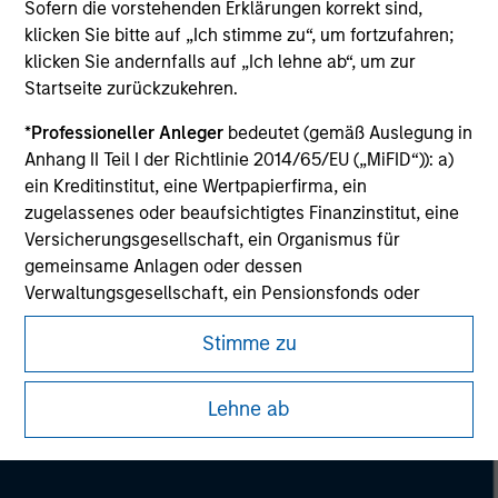
Sofern die vorstehenden Erklärungen korrekt sind,
Please refer to the strategy detail page for important
klicken Sie bitte auf „Ich stimme zu“, um fortzufahren;
information on the strategy, including additional risk
considerations.
klicken Sie andernfalls auf „Ich lehne ab“, um zur
Startseite zurückzukehren.
*
Professioneller Anleger
bedeutet (gemäß Auslegung in
Anhang II Teil I der Richtlinie 2014/65/EU („MiFID“)): a)
ein Kreditinstitut, eine Wertpapierfirma, ein
zugelassenes oder beaufsichtigtes Finanzinstitut, eine
Versicherungsgesellschaft, ein Organismus für
gemeinsame Anlagen oder dessen
Verwaltungsgesellschaft, ein Pensionsfonds oder
dessen Verwaltungsgesellschaft, ein Warenhändler
Stimme zu
oder Waren-Derivatehändler oder ein sonstiger
institutioneller Anleger, der in jedem Fall für die Tätigkeit
Morgan Stanley
auf den Finanzmärkten zugelassen sein oder
Lehne ab
beaufsichtigt werden muss; b) ein Großunternehmen,
Morgan Stanley Careers
das mindestens zwei der folgenden
Größenanforderungen auf Unternehmensbasis erfüllt: (i)