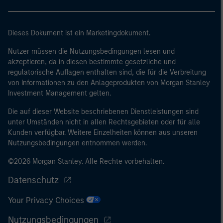
eine Bilanzsumme von 20 Mio. EUR, (ii)
Nettoumsatzerlöse von 40 Mio. EUR oder (iii)
Eigenmittel von 2 Mio. EUR, das für eigene Rechnung
Dieses Dokument ist ein Marketingdokument.
handelt; oder (c) eine nationale oder regionale
Regierung, einschließlich Stellen der staatlichen
Nutzer müssen die Nutzungsbedingungen lesen und
akzeptieren, da in diesen bestimmte gesetzliche und
Schuldenverwaltung auf nationaler oder regionaler
regulatorische Auflagen enthalten sind, die für die Verbreitung
Ebene, Zentralbanken, internationaler und
von Informationen zu den Anlageprodukten von Morgan Stanley
supranationaler Einrichtungen wie die Weltbank, der
Investment Management gelten.
IWF, die EZB, die EIB und andere vergleichbare
internationale Organisationen, die auf eigene Rechnung
Die auf dieser Website beschriebenen Dienstleistungen sind
unter Umständen nicht in allen Rechtsgebieten oder für alle
handeln.
Kunden verfügbar. Weitere Einzelheiten können aus unseren
Bitte beachten Sie, dass die Definition eines
Nutzungsbedingungen entnommen werden.
professionellen Anlegers von der Definition der
©2026 Morgan Stanley. Alle Rechte vorbehalten.
Regulierungsbehörde des Landes abweichen kann, von
dem aus auf die Website zugegriffen wird.
Datenschutz
Your Privacy Choices
Nutzungsbedingungen