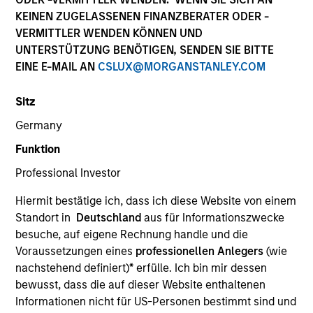
KEINEN ZUGELASSENEN FINANZBERATER ODER -
VERMITTLER WENDEN KÖNNEN UND
UNTERSTÜTZUNG BENÖTIGEN, SENDEN SIE BITTE
EINE E-MAIL AN
CSLUX@MORGANSTANLEY.COM
Sitz
Germany
Funktion
YEARS OF INDUSTRY EXPERIENCE
Professional Investor
23
Years
Hiermit bestätige ich, dass ich diese Website von einem
TEAM
Standort in
Deutschland
aus für Informationszwecke
besuche, auf eigene Rechnung handle und die
Morgan Stanley Capital Partners
Voraussetzungen eines
professionellen Anlegers
(wie
nachstehend definiert)
*
erfülle. Ich bin mir dessen
bewusst, dass die auf dieser Website enthaltenen
Adam Shaw is a Managing Director of Morgan
Informationen nicht für US-Personen bestimmt sind und