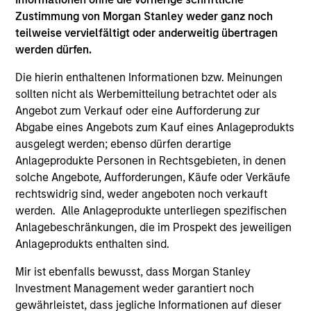
Team Insights
Zustimmung von Morgan Stanley weder ganz noch
teilweise vervielfältigt oder anderweitig übertragen
werden dürfen.
Die hierin enthaltenen Informationen bzw. Meinungen
sollten nicht als Werbemitteilung betrachtet oder als
Angebot zum Verkauf oder eine Aufforderung zur
Abgabe eines Angebots zum Kauf eines Anlageprodukts
ausgelegt werden; ebenso dürfen derartige
Anlageprodukte Personen in Rechtsgebieten, in denen
solche Angebote, Aufforderungen, Käufe oder Verkäufe
rechtswidrig sind, weder angeboten noch verkauft
ARTICLE
AR
werden. Alle Anlageprodukte unterliegen spezifischen
Oil, Iran and Global Supply Chains:
20
Anlagebeschränkungen, die im Prospekt des jeweiligen
Why Duration Matters for Markets
Le
Anlageprodukts enthalten sind.
M
The Iran-related conflict could trigger a global
The
Mir ist ebenfalls bewusst, dass Morgan Stanley
supply-chain disruption, pushing companies to
bro
Investment Management weder garantiert noch
localize and driving long-term sector impacts
li
gewährleistet, dass jegliche Informationen auf dieser