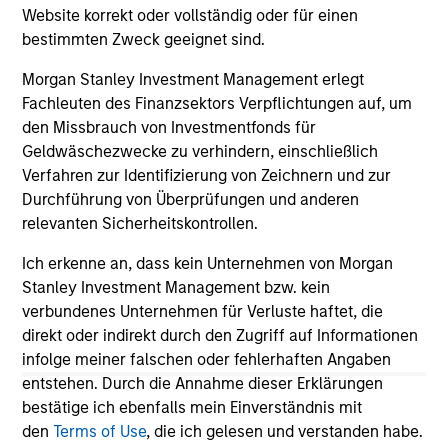
from industrials to semiconductors.
les
Website korrekt oder vollständig oder für einen
in
bestimmten Zweck geeignet sind.
por
Morgan Stanley Investment Management erlegt
whe
Fachleuten des Finanzsektors Verpflichtungen auf, um
inv
12-MAY-2026
03
den Missbrauch von Investmentfonds für
Geldwäschezwecke zu verhindern, einschließlich
Verfahren zur Identifizierung von Zeichnern und zur
Durchführung von Überprüfungen und anderen
relevanten Sicherheitskontrollen.
Ich erkenne an, dass kein Unternehmen von Morgan
May not represent all Team Members.
Stanley Investment Management bzw. kein
verbundenes Unternehmen für Verluste haftet, die
The information on this page is for informational
direkt oder indirekt durch den Zugriff auf Informationen
purposes only. The information contained herein does
not constitute and should not be construed as an
infolge meiner falschen oder fehlerhaften Angaben
offering of advisory services or an offer to sell or a
entstehen. Durch die Annahme dieser Erklärungen
solicitation of an offer to buy any securities in any
bestätige ich ebenfalls mein Einverständnis mit
jurisdiction in which such offer or solicitation,
den
Terms of Use
, die ich gelesen und verstanden habe.
purchase or sale would be unlawful under the