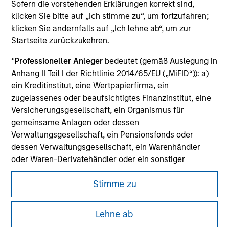
securities, insurance or other laws of such jurisdiction.
Sofern die vorstehenden Erklärungen korrekt sind,
klicken Sie bitte auf „Ich stimme zu“, um fortzufahren;
All investing involves risks, including a loss of principal.
klicken Sie andernfalls auf „Ich lehne ab“, um zur
Startseite zurückzukehren.
Please refer to the strategy detail page for important
information on the strategy, including additional risk
considerations.
*
Professioneller Anleger
bedeutet (gemäß Auslegung in
Anhang II Teil I der Richtlinie 2014/65/EU („MiFID“)): a)
ein Kreditinstitut, eine Wertpapierfirma, ein
zugelassenes oder beaufsichtigtes Finanzinstitut, eine
Versicherungsgesellschaft, ein Organismus für
gemeinsame Anlagen oder dessen
Verwaltungsgesellschaft, ein Pensionsfonds oder
dessen Verwaltungsgesellschaft, ein Warenhändler
oder Waren-Derivatehändler oder ein sonstiger
institutioneller Anleger, der in jedem Fall für die Tätigkeit
Stimme zu
auf den Finanzmärkten zugelassen sein oder
beaufsichtigt werden muss; b) ein Großunternehmen,
das mindestens zwei der folgenden
Morgan Stanley
Lehne ab
Größenanforderungen auf Unternehmensbasis erfüllt: (i)