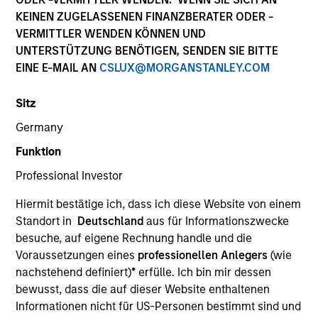
KEINEN ZUGELASSENEN FINANZBERATER ODER -
VERMITTLER WENDEN KÖNNEN UND
UNTERSTÜTZUNG BENÖTIGEN, SENDEN SIE BITTE
EINE E-MAIL AN
CSLUX@MORGANSTANLEY.COM
Sitz
Germany
Funktion
YEARS OF INDUSTRY EXPERIENCE
Professional Investor
27
Years
Hiermit bestätige ich, dass ich diese Website von einem
TEAM
Standort in
Deutschland
aus für Informationszwecke
besuche, auf eigene Rechnung handle und die
Eaton Vance Equity Team
Voraussetzungen eines
professionellen Anlegers
(wie
nachstehend definiert)
*
erfülle. Ich bin mir dessen
bewusst, dass die auf dieser Website enthaltenen
Aaron is an executive director of Morgan Stanley
Informationen nicht für US-Personen bestimmt sind und