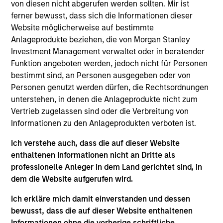
and an analyst on the Eaton Vance Value Team. He
von diesen nicht abgerufen werden sollten. Mir ist
is responsible for covering energy and utilities. He
ferner bewusst, dass sich die Informationen dieser
joined Eaton Vance in 2024. Aaron has a diverse
Website möglicherweise auf bestimmte
experience set spanning management consulting,
Anlageprodukte beziehen, die von Morgan Stanley
investment banking / corporate restructuring, and
Investment Management verwaltet oder in beratender
the investment management industry. Before
Funktion angeboten werden, jedoch nicht für Personen
joining Eaton Vance, he was an equity research
bestimmt sind, an Personen ausgegeben oder von
analyst at Kayne Anderson and served as a Senior
Personen genutzt werden dürfen, die Rechtsordnungen
Managing Director at FTI Consulting. Prior to his
unterstehen, in denen die Anlageprodukte nicht zum
investment experience, Aaron was an investment
Vertrieb zugelassen sind oder die Verbreitung von
banker with both Bear Stearns and UBS and also
Informationen zu den Anlageprodukten verboten ist.
worked in corporate restructuring with Alvarez &
Ich verstehe auch, dass die auf dieser Website
Marsal and FTI Consulting. Aaron earned a B.B.A. in
enthaltenen Informationen nicht an Dritte als
accounting and management information systems
professionelle Anleger in dem Land gerichtet sind, in
from the University of Oklahoma and an M.B.A. in
dem die Website aufgerufen wird.
Finance from the University of Texas.
Ich erkläre mich damit einverstanden und dessen
bewusst, dass die auf dieser Website enthaltenen
Informationen ohne die vorherige schriftliche