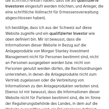
die schriftlich erklärt haben, dass sie als
qualifizierte
potential of this innovative product,” said David N. Miller,
Investoren
eingestuft werden möchten, und Anleger, die
Head of Private Credit and Equity for Morgan Stanley
eine schriftliche Vollmacht für Ermessensverwaltung
Investment Management. “The Fund has a truly
abgeschlossen haben).
differentiated strategy that identifies investments not
constrained by traditional asset class definitions.This
Ich bestätige, dass ich aus der Schweiz auf diese
flexible approach coupled with access to proprietary
Website zugreife und ein
qualifizierter Investor
wie
opportunities sourced through Morgan Stanley’s global
oben definiert bin. Mir ist bewusst, dass die
network has enabled us to create what we believe is a
Informationen dieser Website in Bezug auf die
unique offering with a strong value proposition.”
Anlageprodukte von Morgan Stanley Investment
Management nicht für Personen bestimmt sind, nicht
The Morgan Stanley Tactical Value Investing team will
an Personen ausgegeben werden bzw. nicht von
directly interface with the global Morgan Stanley platform
Personen genutzt werden dürfen, die Rechtsordnungen
to source proprietary transactions across Global Capital
unterstehen, in denen die Anlageprodukte nicht zum
Markets, Investment Banking, Sales & Trading, Wealth
Vertrieb zugelassen oder die Verbreitung von
Management and Investment Management in addition to
Informationen zu den Anlageprodukten verboten sind.
the Team’s proprietary network. The team focuses on
Ebenso ist mir bewusst, dass die Informationen dieser
providing nimble, opportunistic capital and has the ability
Website nicht für Parteien bestimmt sind, die im Sinne
to tailor bespoke solutions for each investment.
der Regulierungsbehörde des Landes, in dem auf die
“Given the scarcity of opportunistic capital, we see a