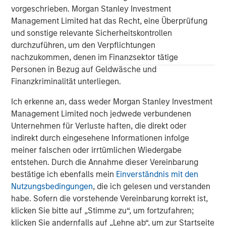
vorgeschrieben. Morgan Stanley Investment
About Morgan Stanley
Management Limited hat das Recht, eine Überprüfung
und sonstige relevante Sicherheitskontrollen
Morgan Stanley (NYSE: MS) is a leading global financial
durchzuführen, um den Verpflichtungen
services firm providing investment banking, securities,
nachzukommen, denen im Finanzsektor tätige
wealth management and investment management
Personen in Bezug auf Geldwäsche und
services. With offices in more than 41 countries, the
Finanzkriminalität unterliegen.
Firm's employees serve clients worldwide including
corporations, governments, institutions and individuals.
Ich erkenne an, dass weder Morgan Stanley Investment
For more information about Morgan Stanley, please
Management Limited noch jedwede verbundenen
visit
www.morganstanley.com
.
Unternehmen für Verluste haften, die direkt oder
indirekt durch eingesehene Informationen infolge
Morgan Stanley Tactical Value
meiner falschen oder irrtümlichen Wiedergabe
entstehen. Durch die Annahme dieser Vereinbarung
Morgan Stanley Tactical Value is an investment platform
bestätige ich ebenfalls mein
Einverständnis mit den
targeting private, long-term and likely illiquid investments.
Nutzungsbedingungen
, die ich gelesen und verstanden
habe. Sofern die vorstehende Vereinbarung korrekt ist,
klicken Sie bitte auf „Stimme zu“, um fortzufahren;
klicken Sie andernfalls auf „Lehne ab“, um zur Startseite