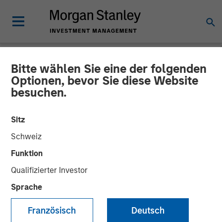
Bitte wählen Sie eine der folgenden
NEWSROOM
Optionen, bevor Sie diese Website
besuchen.
Morgan Stanley Investment
Management Raises Over
Sitz
$1.4 Billion for North Haven
Schweiz
Tactical Value Fund
Funktion
Qualifizierter Investor
Sprache
12 DEZEMBER 2018
Französisch
Deutsch