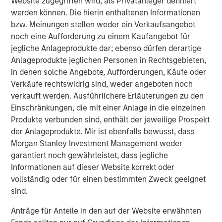
Website zugegriffen wird, als Privatanleger definiert
clear opening in the market for a fund to fill the
werden können. Die hierin enthaltenen Informationen
supply/demand gap,” said Thomas Cahill, Co-Head of
bzw. Meinungen stellen weder ein Verkaufsangebot
Morgan Stanley Tactical Value Investing. “Our team's
noch eine Aufforderung zu einem Kaufangebot für
structuring expertise, complemented by Morgan Stanley's
jegliche Anlageprodukte dar; ebenso dürfen derartige
broad capabilities and transaction knowledge, enable us
Anlageprodukte jeglichen Personen in Rechtsgebieten,
to address a company’s unique capital needs or
in denen solche Angebote, Aufforderungen, Käufe oder
idiosyncratic risks.”
Verkäufe rechtswidrig sind, weder angeboten noch
verkauft werden. Ausführlichere Erläuterungen zu den
Pedro Teixeira, Co-Head of Morgan Stanley Tactical Value
Einschränkungen, die mit einer Anlage in die einzelnen
Investing, added: “We believe the Fund has distinct and
Produkte verbunden sind, enthält der jeweilige Prospekt
tangible advantages throughout the investment lifecycle
der Anlageprodukte. Mir ist ebenfalls bewusst, dass
by having access to the best in class resources of the
Morgan Stanley Investment Management weder
Morgan Stanley platform. With a broad investment
garantiert noch gewährleistet, dass jegliche
mandate, we are able to pursue complex, unique
Informationen auf dieser Website korrekt oder
opportunities and seek to build an uncorrelated portfolio
vollständig oder für einen bestimmten Zweck geeignet
of attractive investments.”
sind.
About Morgan Stanley Tactical Value Investing
Anträge für Anteile in den auf der Website erwähnten