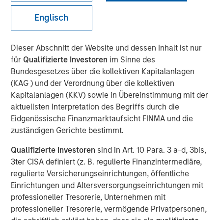
Englisch
NEW YORK — December 12, 2018, 9:05 AM EST
Dieser Abschnitt der Website und dessen Inhalt ist nur
Morgan Stanley Investment Management today
für
Qualifizierte Investoren
im Sinne des
announced it has raised over $1.4 billion for North Haven
Bundesgesetzes über die kollektiven Kapitalanlagen
Tactical Value Fund LP and its related funds (collectively
(KAG ) und der Verordnung über die kollektiven
“NHTV” or the “Fund”), significantly exceeding its original
Kapitalanlagen (KKV) sowie in Übereinstimmung mit der
fundraising target. The Fund seeks to invest in private,
aktuellsten Interpretation des Begriffs durch die
long-term and often illiquid opportunities that are
Eidgenössische Finanzmarktaufsicht FINMA und die
identified primarily by leveraging the global Morgan
zuständigen Gerichte bestimmt.
Stanley network and come from a wide range of asset
classes, sectors and geographies. Investors in the Fund,
Qualifizierte Investoren
sind in Art. 10 Para. 3 a-d, 3bis,
the first offering from the team, include some of the
3ter CISA definiert (z. B. regulierte Finanzintermediäre,
world’s largest and most sophisticated institutional
regulierte Versicherungseinrichtungen, öffentliche
investors as well as qualified individual investors.
Einrichtungen und Altersversorgungseinrichtungen mit
professioneller Tresorerie, Unternehmen mit
“We are extremely pleased that investors have
professioneller Tresorerie, vermögende Privatpersonen,
recognized the strength of our investment team and the