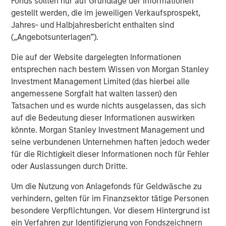
Fonds sollten nur auf Grundlage der Informationen
Morgan Stanley Tactical Value Investing, a team within
gestellt werden, die im jeweiligen Verkaufsprospekt,
Morgan Stanley Investment Management, is focused on
Jahres- und Halbjahresbericht enthalten sind
providing nimble, opportunistic capital with the flexibility
(„Angebotsunterlagen”).
to invest across asset classes, sectors and geographies
in changing market environments.
Die auf der Website dargelegten Informationen
entsprechen nach bestem Wissen von Morgan Stanley
About Morgan Stanley Investment Management
Investment Management Limited (das hierbei alle
Morgan Stanley Investment Management, together with
angemessene Sorgfalt hat walten lassen) den
its investment advisory affiliates, has more than 658
Tatsachen und es wurde nichts ausgelassen, das sich
investment professionals around the world and $471
auf die Bedeutung dieser Informationen auswirken
billion in assets under management or supervision as of
könnte. Morgan Stanley Investment Management und
September 30, 2018. Morgan Stanley Investment
seine verbundenen Unternehmen haften jedoch weder
Management strives to provide outstanding long-term
für die Richtigkeit dieser Informationen noch für Fehler
investment performance, service and a comprehensive
oder Auslassungen durch Dritte.
suite of investment management solutions to a diverse
Um die Nutzung von Anlagefonds für Geldwäsche zu
client base, which includes governments, institutions,
verhindern, gelten für im Finanzsektor tätige Personen
corporations and individuals worldwide. For further
besondere Verpflichtungen. Vor diesem Hintergrund ist
information about Morgan Stanley Investment
ein Verfahren zur Identifizierung von Fondszeichnern
Management, please visit
www.morganstanley.com/im
.