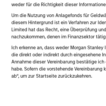
weder für die Richtigkeit dieser Information
03-DEZ-2025
Use The BEAT™ as your timely resource fo
Um die Nutzung von Anlagefonds für Geldwäs
gives you ideas and insights that show y
diesem Hintergrund ist ein Verfahren zur I
environment.
Limited hat das Recht, eine Überprüfung und
nachzukommen, denen im Finanzsektor tätige
Ich erkenne an, dass weder Morgan Stanley
die direkt oder indirekt durch eingesehene 
Annahme dieser Vereinbarung bestätige ich
habe. Sofern die vorstehende Vereinbarung kor
ab“, um zur Startseite zurückzukehren.