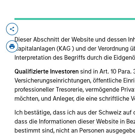
2026 Equity Outlook 
22-DEZ-2025
Dieser Abschnitt der Website und dessen Inha
In his 2026 Equity Outlook, Senior Port
Kapitalanlagen (KAG ) und der Verordnung üb
the Bull Market Isn’t Done Yet. Despite be
Interpretation des Begriffs durch die Eidge
equities—thanks to rate cuts, fiscal stimu
Qualifizierte Investoren
sind in Art. 10 Para.
Versicherungseinrichtungen, öffentliche Ein
Commodity Market Outl
professioneller Tresorerie, vermögende Privat
Optimism in 2026
möchten, und Anleger, die eine schriftlich
12-DEZ-2025
Ich bestätige, dass ich aus der Schweiz auf 
Discover what key trends are shaping th
up an optimistic outlook for commodities.
dass die Informationen dieser Website in B
bestimmt sind, nicht an Personen ausgegebe