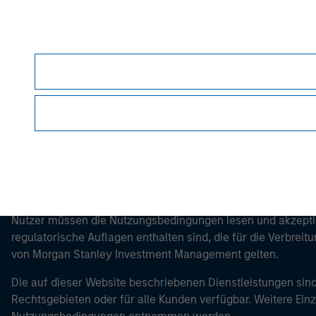
Morgan Stan
Morgan Stan
Dieses Dokument ist ein Marketingdokument.
Nutzer müssen die Nutzungsbedingungen lesen und akzeptie
regulatorische Auflagen enthalten sind, die für die Verbrei
von Morgan Stanley Investment Management gelten.
Die auf dieser Website beschriebenen Dienstleistungen sind
Rechtsgebieten oder für alle Kunden verfügbar. Weitere Ein