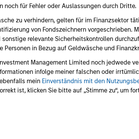
en noch für Fehler oder Auslassungen durch Dritte.
r this month’s markets. Each edition
che zu verhindern, gelten für im Finanzsektor tät
ou how to navigate the current investment
dentifizierung von Fondszeichnern vorgeschrieben
 sonstige relevante Sicherheitskontrollen durchzu
 Personen in Bezug auf Geldwäsche und Finanzkri
 Investment Management Limited noch jedwede ve
Informationen infolge meiner falschen oder irrtüm
 ebenfalls mein
Einverständnis mit den Nutzungs
rekt ist, klicken Sie bitte auf „Stimme zu“, um for