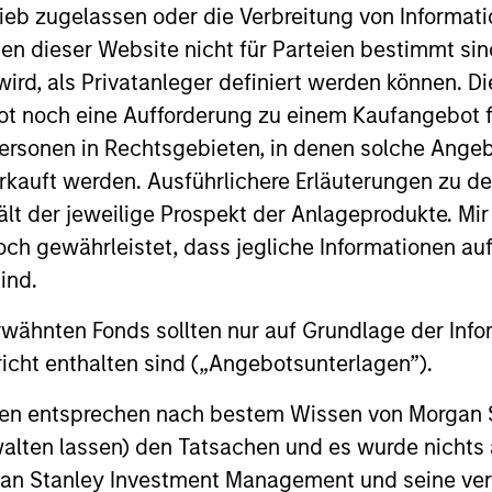
ieb zugelassen oder die Verbreitung von Informat
ook: Trends Driving
nen dieser Website nicht für Parteien bestimmt si
ird, als Privatanleger definiert werden können. Di
t noch eine Aufforderung zu einem Kaufangebot f
e commodity sectors in 2026 and setting
ersonen in Rechtsgebieten, in denen solche Angeb
kauft werden. Ausführlichere Erläuterungen zu de
ält der jeweilige Prospekt der Anlageprodukte. Mir
 gewährleistet, dass jegliche Informationen auf 
ok Video
ind.
rwähnten Fonds sollten nur auf Grundlage der Info
d key themes that we see across the
icht enthalten sind („Angebotsunterlagen”).
deo to find out.
onen entsprechen nach bestem Wissen von Morgan
walten lassen) den Tatsachen und es wurde nichts
ok
rgan Stanley Investment Management und seine v