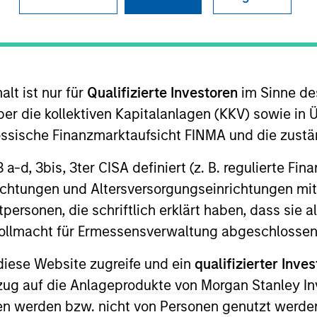
- December 2025
lt ist nur für
Qualifizierte Investoren
im Sinne de
folio Manager Andrew Slimmon suggests
er die kollektiven Kapitalanlagen (KKV) sowie in 
ing late-cycle, 2026 looks positive for US
nössische Finanzmarktaufsicht FINMA und die zust
lus, and cautious sentiment.
 3 a-d, 3bis, 3ter CISA definiert (z. B. regulierte Fi
richtungen und Altersversorgungseinrichtungen mit
ook: Trends Driving
personen, die schriftlich erklärt haben, dass sie a
e Vollmacht für Ermessensverwaltung abgeschlossen
diese Website zugreife und ein
qualifizierter Inves
e commodity sectors in 2026 and setting
ezug auf die Anlageprodukte von Morgan Stanley 
n werden bzw. nicht von Personen genutzt werden