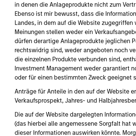
in denen die Anlageprodukte nicht zum Vertr
Commodity Market Outl
Ebenso ist mir bewusst, dass die Informatio
Optimism in 2026
Landes, in dem auf die Website zugegriffen w
Meinungen stellen weder ein Verkaufsangebo
12-DEZ-2025
Discover what key trends are shaping th
dürfen derartige Anlageprodukte jeglichen P
up an optimistic outlook for commodities.
rechtswidrig sind, weder angeboten noch ver
die einzelnen Produkte verbunden sind, enth
Investment Management weder garantiert noch
The BEAT™ 2026 Outlo
oder für einen bestimmten Zweck geeignet s
10-DEZ-2025
Anträge für Anteile in den auf der Website e
In The BEAT™ 2026 Outlook we highlighte
Verkaufsprospekt, Jahres- und Halbjahresber
global investment landscape. Watch the vi
Die auf der Website dargelegten Informati
(das hierbei alle angemessene Sorgfalt hat 
The BEAT™ 2026 Outlo
dieser Informationen auswirken könnte. Mo