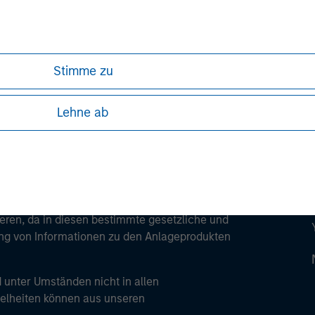
ley
ley Careers
Stimme zu
Lehne ab
ren, da in diesen bestimmte gesetzliche und
tung von Informationen zu den Anlageprodukten
 unter Umständen nicht in allen
zelheiten können aus unseren