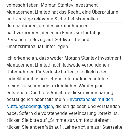
global franchise and relationships with leading
vorgeschrieben. Morgan Stanley Investment
corporates, management teams and financial sponsors,
Management Limited hat das Recht, eine Überprüfung
to source attractive opportunities for its investment
und sonstige relevante Sicherheitskontrollen
funds. Morgan Stanley’s roots in private equity investing
durchzuführen, um den Verpflichtungen
date back to 1985 with the Morgan Stanley Capital
nachzukommen, denen im Finanzsektor tätige
Partners private equity funds. To date, Morgan Stanley
Personen in Bezug auf Geldwäsche und
Private Equity and its predecessor funds have invested
Finanzkriminalität unterliegen.
nearly $6.5 billion of equity across a broad spectrum of
industries. For further information about Morgan Stanley
Ich erkenne an, dass weder Morgan Stanley Investment
Private Equity, please
Management Limited noch jedwede verbundenen
visit
www.morganstanley.com/im/capitalpartners
.
Unternehmen für Verluste haften, die direkt oder
indirekt durch eingesehene Informationen infolge
meiner falschen oder irrtümlichen Wiedergabe
About Morgan Stanley
entstehen. Durch die Annahme dieser Vereinbarung
bestätige ich ebenfalls mein
Einverständnis mit den
Morgan Stanley (NYSE: MS) is a leading global financial
Nutzungsbedingungen
, die ich gelesen und verstanden
services firm providing a wide range of investment
habe. Sofern die vorstehende Vereinbarung korrekt ist,
banking, securities, investment management and wealth
klicken Sie bitte auf „Stimme zu“, um fortzufahren;
management services. The Firm's employees serve
klicken Sie andernfalls auf „Lehne ab“, um zur Startseite