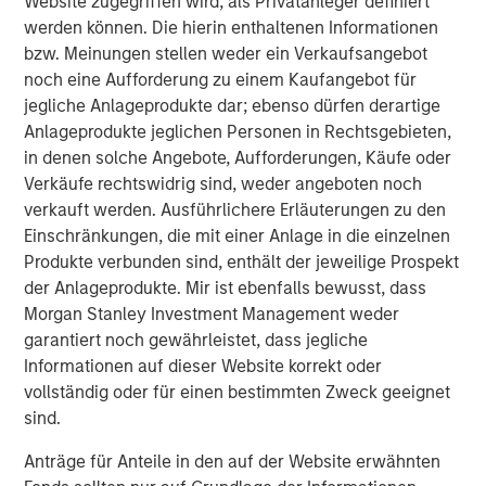
Website zugegriffen wird, als Privatanleger definiert
familiarity with the Tops organization. We look forward to
werden können. Die hierin enthaltenen Informationen
having Frank as a member of the Board and we are
bzw. Meinungen stellen weder ein Verkaufsangebot
confident he will lead a smooth and successful
noch eine Aufforderung zu einem Kaufangebot für
transition.”
jegliche Anlageprodukte dar; ebenso dürfen derartige
Tops was originally founded as a neighborhood grocery
Anlageprodukte jeglichen Personen in Rechtsgebieten,
chain in the early 1960s in Buffalo, New York. In 1991,
in denen solche Angebote, Aufforderungen, Käufe oder
Ahold acquired Tops and subsequently centralized the
Verkäufe rechtswidrig sind, weder angeboten noch
finance, information technology and merchandising into
verkauft werden. Ausführlichere Erläuterungen zu den
Giant Carlisle in Carlisle, Pennsylvania in 2003. Today,
Einschränkungen, die mit einer Anlage in die einzelnen
Tops operates 41 stores and five franchises in the Buffalo
Produkte verbunden sind, enthält der jeweilige Prospekt
area, 20 stores in the Rochester area and 10 stores in the
der Anlageprodukte. Mir ist ebenfalls bewusst, dass
Mid-State region.
Morgan Stanley Investment Management weder
garantiert noch gewährleistet, dass jegliche
Mr. Curci brings more than 25 years of experience in the
Informationen auf dieser Website korrekt oder
supermarket industry. Most recently, he served as chief
vollständig oder für einen bestimmten Zweck geeignet
operating officer for Alabama-based Southern Family
sind.
markets, a subsidiary of C&S Wholesale Grocers where
he led the start-up of two chains emphasizing the
Anträge für Anteile in den auf der Website erwähnten