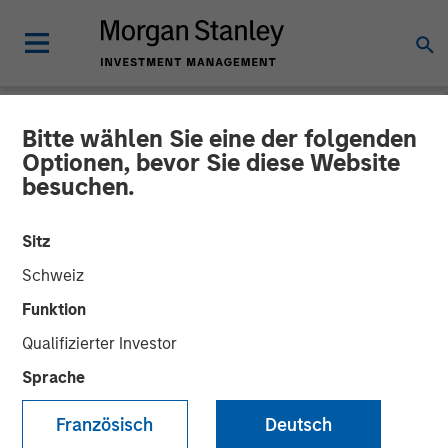
Bitte wählen Sie eine der folgenden
NEWSROOM
Optionen, bevor Sie diese Website
besuchen.
Morgan Stanley Private
Equity to Acquire Tops
Sitz
Markets
Schweiz
Funktion
11 OKTOBER 2007
Qualifizierter Investor
Sprache
Französisch
Deutsch