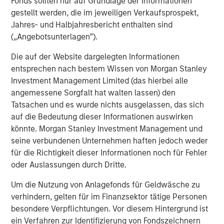
neighborhood grocery store format. While at Ahold from
Fonds sollten nur auf Grundlage der Informationen
1995 to 2003, Mr. Curci was CEO of Tops, and held senior
gestellt werden, die im jeweiligen Verkaufsprospekt,
leadership positions at the BI-LO chain in South Carolina
Jahres- und Halbjahresbericht enthalten sind
and Edwards Super Food stores on the East Coast. Mr.
(„Angebotsunterlagen”).
Curci also spent nine years at Mayfair Supermarkets,
Die auf der Website dargelegten Informationen
which operated as Foodtown in New Jersey. He earned
entsprechen nach bestem Wissen von Morgan Stanley
an M.B.A and a B.A. from Rutgers University.
Investment Management Limited (das hierbei alle
Morgan Stanley advised Morgan Stanley Private Equity in
angemessene Sorgfalt hat walten lassen) den
this transaction.
Tatsachen und es wurde nichts ausgelassen, das sich
auf die Bedeutung dieser Informationen auswirken
könnte. Morgan Stanley Investment Management und
seine verbundenen Unternehmen haften jedoch weder
About Morgan Stanley Private Equity
für die Richtigkeit dieser Informationen noch für Fehler
Morgan Stanley Private Equity, part of Morgan Stanley
oder Auslassungen durch Dritte.
Investment Management’s Merchant Banking Division,
Um die Nutzung von Anlagefonds für Geldwäsche zu
makes private equity and equity-related investments on a
verhindern, gelten für im Finanzsektor tätige Personen
global basis. Morgan Stanley Private Equity utilizes
besondere Verpflichtungen. Vor diesem Hintergrund ist
Morgan Stanley’s vast resources, including the Firm’s
ein Verfahren zur Identifizierung von Fondszeichnern