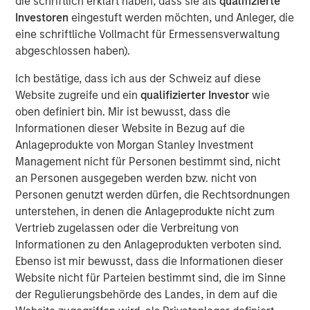
die schriftlich erklärt haben, dass sie als
qualifizierte
ongoing grocery store chain. All store associates, field
Investoren
eingestuft werden möchten, und Anleger, die
staff and Williamsville, New York-based corporate office
eine schriftliche Vollmacht für Ermessensverwaltung
staff will be retained. Additionally, all Tops merchandising,
abgeschlossen haben).
information technology and finance functions are
expected to be consolidated in the Buffalo area over
Ich bestätige, dass ich aus der Schweiz auf diese
time.
Website zugreife und ein
qualifizierter Investor
wie
oben definiert bin. Mir ist bewusst, dass die
“Tops is a well-regarded grocer with attractive long-term
Informationen dieser Website in Bezug auf die
performance, strong employee relationships and a loyal
Anlageprodukte von Morgan Stanley Investment
customer base,” said Gary Matthews, Managing Director
Management nicht für Personen bestimmt sind, nicht
and Operating Partner, Morgan Stanley Private Equity.
an Personen ausgegeben werden bzw. nicht von
“We are excited to continue Tops’ tradition of outstanding
Personen genutzt werden dürfen, die Rechtsordnungen
service to customers and to maintain its position as a
unterstehen, in denen die Anlageprodukte nicht zum
leading supermarket in the region.”
Vertrieb zugelassen oder die Verbreitung von
Informationen zu den Anlageprodukten verboten sind.
Commenting on the transaction, David Smoot, Managing
Ebenso ist mir bewusst, dass die Informationen dieser
Director, Morgan Stanley Private Equity said, “We have
Website nicht für Parteien bestimmt sind, die im Sinne
come to know Frank Curci well and appreciate his vast
der Regulierungsbehörde des Landes, in dem auf die
knowledge of the supermarket industry and his