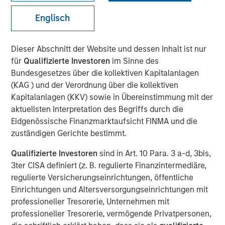
NEW YORK — Oct 11, 2007
Englisch
Morgan Stanley Private Equity announced today that it
will acquire Tops Markets, LLC (Tops) from Koninklijke
Dieser Abschnitt der Website und dessen Inhalt ist nur
Ahold, N.V. (Ahold) for $310 million. Tops operates under
für
Qualifizierte Investoren
im Sinne des
the banners of Tops Markets and Martin’s Super Food
Bundesgesetzes über die kollektiven Kapitalanlagen
Stores and is composed of 71 company-owned and five
(KAG ) und der Verordnung über die kollektiven
franchise supermarket grocery stores in Western New
Kapitalanlagen (KKV) sowie in Übereinstimmung mit der
York, Mid-State New York, including Rochester, and
aktuellsten Interpretation des Begriffs durch die
Northwestern Pennsylvania. Tops employs more than
Eidgenössische Finanzmarktaufsicht FINMA und die
10,000 associates. The acquisition is expected to close
zuständigen Gerichte bestimmt.
before the end of 2007.
Qualifizierte Investoren
sind in Art. 10 Para. 3 a-d, 3bis,
Throughout the transaction, Morgan Stanley Private
3ter CISA definiert (z. B. regulierte Finanzintermediäre,
Equity has worked closely with Frank Curci, former CEO of
regulierte Versicherungseinrichtungen, öffentliche
Tops from 2000 to 2003. It is expected that Mr. Curci will
Einrichtungen und Altersversorgungseinrichtungen mit
serve on Tops’ Board of Directors and lead the transition
professioneller Tresorerie, Unternehmen mit
team during the coming months. Morgan Stanley Private
professioneller Tresorerie, vermögende Privatpersonen,
Equity will continue to operate all the stores as an