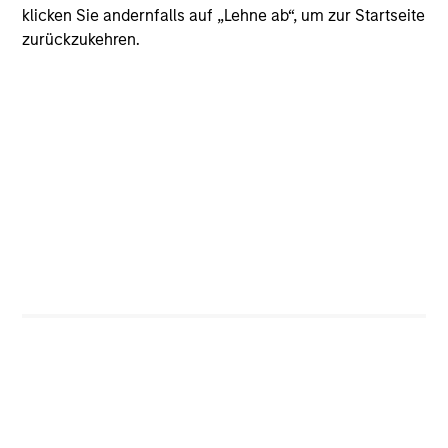
klicken Sie andernfalls auf „Lehne ab“, um zur Startseite
zurückzukehren.
Planet FWD
Technology
Common Sense Privacy
Technology
Flip AI
Technology