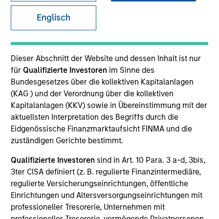
Morgan Stanley Next Level is the impact-focused
Englisch
private equity business of Morgan Stanley Investment
Management, focusing on privately negotiated equity
and equity-related investments with impact.
Dieser Abschnitt der Website und dessen Inhalt ist nur
für
Qualifizierte Investoren
im Sinne des
Bundesgesetzes über die kollektiven Kapitalanlagen
(KAG ) und der Verordnung über die kollektiven
Overview
Kapitalanlagen (KKV) sowie in Übereinstimmung mit der
aktuellsten Interpretation des Begriffs durch die
Eidgenössische Finanzmarktaufsicht FINMA und die
Morgan Stanley Next Level is the impact-focused
zuständigen Gerichte bestimmt.
private equity business of Morgan Stanley Investment
Qualifizierte Investoren
sind in Art. 10 Para. 3 a-d, 3bis,
Management that makes privately negotiated equity
3ter CISA definiert (z. B. regulierte Finanzintermediäre,
and equity-related venture capital investments in
regulierte Versicherungseinrichtungen, öffentliche
primarily early-stage technology and technology-
Einrichtungen und Altersversorgungseinrichtungen mit
professioneller Tresorerie, Unternehmen mit
enabled companies to promote financial inclusion for
professioneller Tresorerie, vermögende Privatpersonen,