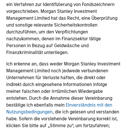
ein Verfahren zur Identifizierung von Fondszeichnern
vorgeschrieben. Morgan Stanley Investment
Management Limited hat das Recht, eine Überprüfung
und sonstige relevante Sicherheitskontrollen
Portfolio
durchzuführen, um den Verpflichtungen
nachzukommen, denen im Finanzsektor tätige
Personen in Bezug auf Geldwäsche und
Finanzkriminalität unterliegen.
Filters
Ich erkenne an, dass weder Morgan Stanley Investment
Management Limited noch jedwede verbundenen
Unternehmen für Verluste haften, die direkt oder
Nopalera
indirekt durch eingesehene Informationen infolge
Consumer
meiner falschen oder irrtümlichen Wiedergabe
entstehen. Durch die Annahme dieser Vereinbarung
bestätige ich ebenfalls mein
Einverständnis mit den
Nutzungsbedingungen
, die ich gelesen und verstanden
Reps.ai
habe. Sofern die vorstehende Vereinbarung korrekt ist,
Technology
klicken Sie bitte auf „Stimme zu“, um fortzufahren;