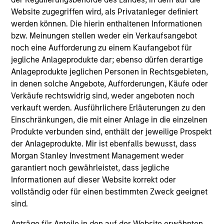
be critical to their success.
Website zugegriffen wird, als Privatanleger definiert
werden können. Die hierin enthaltenen Informationen
Alice S. Vilma
bzw. Meinungen stellen weder ein Verkaufsangebot
Co-Head of the Next Level Fund
noch eine Aufforderung zu einem Kaufangebot für
jegliche Anlageprodukte dar; ebenso dürfen derartige
Anlageprodukte jeglichen Personen in Rechtsgebieten,
in denen solche Angebote, Aufforderungen, Käufe oder
Verkäufe rechtswidrig sind, weder angeboten noch
Meet the Team
verkauft werden. Ausführlichere Erläuterungen zu den
Einschränkungen, die mit einer Anlage in die einzelnen
Produkte verbunden sind, enthält der jeweilige Prospekt
der Anlageprodukte. Mir ist ebenfalls bewusst, dass
Carla Harris
Morgan Stanley Investment Management weder
Senior Advisor
garantiert noch gewährleistet, dass jegliche
Informationen auf dieser Website korrekt oder
vollständig oder für einen bestimmten Zweck geeignet
Alice S. Vilma
sind.
Managing Director
Anträge für Anteile in den auf der Website erwähnten