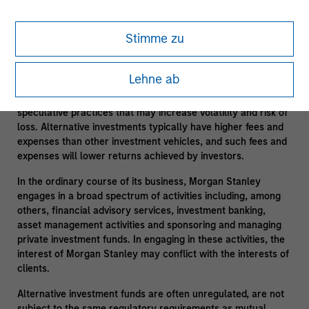
suitable only for long-term investors willing to forego liquidity
and put capital at risk for an indefinite period of time.
Stimme zu
Alternative investments are typically highly illiquid – there is
no secondary market for private funds, and there may be
restrictions on redemptions or assigning or otherwise
Lehne ab
transferring investments into private funds. Alternative
investment funds often engage in leverage and other
speculative practices that may increase volatility and risk of
loss. Alternative investments typically have higher fees and
expenses than other investment vehicles, and such fees and
expenses will lower returns achieved by investors.
In the ordinary course of its business, Morgan Stanley
engages in a broad spectrum of activities including, among
others, financial advisory services, investment banking,
asset management activities and sponsoring and managing
private investment funds. In engaging in these activities, the
interest of Morgan Stanley may conflict with the interests of
clients.
Alternative investment funds are often unregulated, are not
subject to the same regulatory requirements as mutual