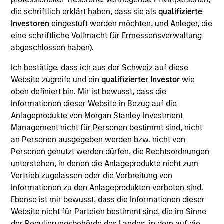
businesses that lack investing from traditional sources.
die schriftlich erklärt haben, dass sie als
qualifizierte
Investoren
eingestuft werden möchten, und Anleger, die
How We Work With Companies
eine schriftliche Vollmacht für Ermessensverwaltung
abgeschlossen haben).
What Makes Us Different?
Ich bestätige, dass ich aus der Schweiz auf diese
Website zugreife und ein
qualifizierter Investor
wie
oben definiert bin. Mir ist bewusst, dass die
Informationen dieser Website in Bezug auf die
Anlageprodukte von Morgan Stanley Investment
Management nicht für Personen bestimmt sind, nicht
an Personen ausgegeben werden bzw. nicht von
We believe Next Level offers a differentiated
Personen genutzt werden dürfen, die Rechtsordnungen
and advantaged strategy to both investors and
unterstehen, in denen die Anlageprodukte nicht zum
target companies in that it has the ability to
Vertrieb zugelassen oder die Verbreitung von
leverage the global resources, brand and
Informationen zu den Anlageprodukten verboten sind.
Ebenso ist mir bewusst, dass die Informationen dieser
capabilities of Morgan Stanley. For companies,
Website nicht für Parteien bestimmt sind, die im Sinne
this access and institutional engagement could
der Regulierungsbehörde des Landes, in dem auf die