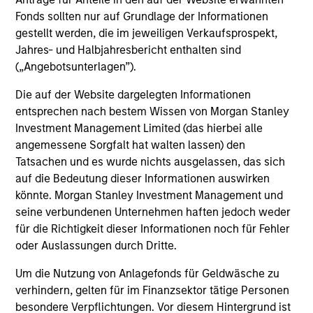
Fonds sollten nur auf Grundlage der Informationen
gestellt werden, die im jeweiligen Verkaufsprospekt,
David Cook
Jahres- und Halbjahresbericht enthalten sind
Executive Director
(„Angebotsunterlagen”).
Die auf der Website dargelegten Informationen
entsprechen nach bestem Wissen von Morgan Stanley
J.C. Qian
Investment Management Limited (das hierbei alle
Vice President
angemessene Sorgfalt hat walten lassen) den
Tatsachen und es wurde nichts ausgelassen, das sich
auf die Bedeutung dieser Informationen auswirken
Patrick Rielly
könnte. Morgan Stanley Investment Management und
Vice President
seine verbundenen Unternehmen haften jedoch weder
für die Richtigkeit dieser Informationen noch für Fehler
oder Auslassungen durch Dritte.
Um die Nutzung von Anlagefonds für Geldwäsche zu
verhindern, gelten für im Finanzsektor tätige Personen
besondere Verpflichtungen. Vor diesem Hintergrund ist