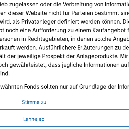
ieb zugelassen oder die Verbreitung von Informat
nen dieser Website nicht für Parteien bestimmt si
ird, als Privatanleger definiert werden können. Di
t noch eine Aufforderung zu einem Kaufangebot f
ley
ersonen in Rechtsgebieten, in denen solche Angeb
kauft werden. Ausführlichere Erläuterungen zu de
ley Careers
ält der jeweilige Prospekt der Anlageprodukte. Mir
 gewährleistet, dass jegliche Informationen auf 
ind.
rwähnten Fonds sollten nur auf Grundlage der Info
icht enthalten sind („Angebotsunterlagen”).
Stimme zu
onen entsprechen nach bestem Wissen von Morgan
ren, da in diesen bestimmte gesetzliche und
walten lassen) den Tatsachen und es wurde nichts
Lehne ab
tung von Informationen zu den Anlageprodukten
rgan Stanley Investment Management und seine v