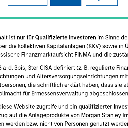
I
M
ign gaps in cloud infrastructure before deployment.
ent of cloud-native applications while providing
lt ist nur für
Qualifizierte Investoren
im Sinne de
 find and fix vulnerabilities in the Infrastructure as
er die kollektiven Kapitalanlagen (KKV) sowie in 
nössische Finanzmarktaufsicht FINMA und die zust
ies
 3 a-d, 3bis, 3ter CISA definiert (z. B. regulierte Fi
richtungen und Altersversorgungseinrichtungen mit
personen, die schriftlich erklärt haben, dass sie a
e Vollmacht für Ermessensverwaltung abgeschlossen
 for informational and educational purposes only. There is no 
ed holdings), or will perform well in the future (for current ho
diese Website zugreife und ein
qualifizierter Inves
 owners. The information on this website has not been authori
 here, you agree that you are navigating to a third party site.
ezug auf die Anlageprodukte von Morgan Stanley 
any hyperlink is not and does not imply any endorsement, appro
n werden bzw. nicht von Personen genutzt werden
ed in any hyperlinked site. In no event shall we be responsible