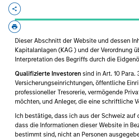
Invested on
Jun 2022
oak9 identifies and fixes security des
The oak9 platform speeds the deploym
Dieser Abschnitt der Website und dessen Inha
comprehensive security to automatically
Kapitalanlagen (KAG ) und der Verordnung üb
Code (IaC) and cloud infrastructure.
Interpretation des Begriffs durch die Eidge
View Current Employment Opportunit
Qualifizierte Investoren
sind in Art. 10 Para.
View Site
Versicherungseinrichtungen, öffentliche Ein
professioneller Tresorerie, vermögende Privat
möchten, und Anleger, die eine schriftlich
As of July 25, 2025. The above is provided
resulted in positive performance (for realiz
Ich bestätige, dass ich aus der Schweiz auf 
above are the property of their respective
such owners. By clicking on any links shown
dass die Informationen dieser Website in B
only as a convenience and the inclusion of 
bestimmt sind, nicht an Personen ausgegebe
monitoring by us of any information contain