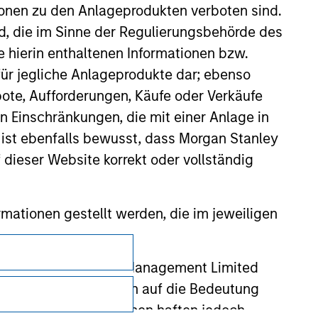
ionen zu den Anlageprodukten verboten sind.
nd, die im Sinne der Regulierungsbehörde des
e hierin enthaltenen Informationen bzw.
ür jegliche Anlageprodukte dar; ebenso
ote, Aufforderungen, Käufe oder Verkäufe
n Einschränkungen, die mit einer Anlage in
 ist ebenfalls bewusst, dass Morgan Stanley
dieser Website korrekt oder vollständig
rmationen gestellt werden, die im jeweiligen
Datenschutz
 Stanley Investment Management Limited
 ausgelassen, das sich auf die Bedeutung
Your Privacy Choices
erbundenen Unternehmen haften jedoch