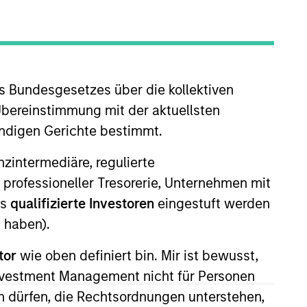
nvestment Team
organ Stanley Next Level
s Bundesgesetzes über die kollektiven
Übereinstimmung mit der aktuellsten
ändigen Gerichte bestimmt.
nanzintermediäre, regulierte
 professioneller Tresorerie, Unternehmen mit
ls
qualifizierte Investoren
eingestuft werden
 haben).
guarantee that the investment mentioned
ldings). The trademarks and service marks
tor
wie oben definiert bin. Mir ist bewusst,
zed, sponsored, or otherwise approved by
 We are providing these hyperlinks to you
Investment Management nicht für Personen
val, investigation, verification or
 dürfen, die Rechtsordnungen unterstehen,
 for the information contained on the site