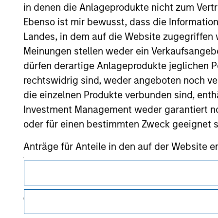
or your use of such site.
in denen die Anlageprodukte nicht zum Vertr
Ebenso ist mir bewusst, dass die Informatio
Landes, in dem auf die Website zugegriffen w
Meinungen stellen weder ein Verkaufsangebo
Morgan Stan
dürfen derartige Anlageprodukte jeglichen P
rechtswidrig sind, weder angeboten noch ver
Morgan Stan
die einzelnen Produkte verbunden sind, enth
Investment Management weder garantiert noch
oder für einen bestimmten Zweck geeignet s
Anträge für Anteile in den auf der Website e
Verkaufsprospekt, Jahres- und Halbjahresber
Dieses Dokument ist ein Marketingdokument.
Die auf der Website dargelegten Informati
Nutzer müssen die Nutzungsbedingungen lesen und akzeptie
(das hierbei alle angemessene Sorgfalt hat 
regulatorische Auflagen enthalten sind, die für die Verbrei
dieser Informationen auswirken könnte. Mo
von Morgan Stanley Investment Management gelten.