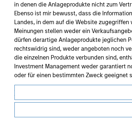
in denen die Anlageprodukte nicht zum Vertr
Ebenso ist mir bewusst, dass die Informatio
Landes, in dem auf die Website zugegriffen w
Morgan Stan
Meinungen stellen weder ein Verkaufsangebo
Morgan Stan
dürfen derartige Anlageprodukte jeglichen P
rechtswidrig sind, weder angeboten noch ver
die einzelnen Produkte verbunden sind, enth
Investment Management weder garantiert noch
oder für einen bestimmten Zweck geeignet s
Anträge für Anteile in den auf der Website e
Dieses Dokument ist ein Marketingdokument.
Verkaufsprospekt, Jahres- und Halbjahresber
Nutzer müssen die Nutzungsbedingungen lesen und akzeptie
regulatorische Auflagen enthalten sind, die für die Verbrei
Die auf der Website dargelegten Informati
von Morgan Stanley Investment Management gelten.
(das hierbei alle angemessene Sorgfalt hat 
Die auf dieser Website beschriebenen Dienstleistungen sind
dieser Informationen auswirken könnte. Mo