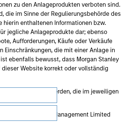
ionen zu den Anlageprodukten verboten sind.
nd, die im Sinne der Regulierungsbehörde des
e hierin enthaltenen Informationen bzw.
ür jegliche Anlageprodukte dar; ebenso
ote, Aufforderungen, Käufe oder Verkäufe
n Einschränkungen, die mit einer Anlage in
 ist ebenfalls bewusst, dass Morgan Stanley
dieser Website korrekt oder vollständig
rmationen gestellt werden, die im jeweiligen
Datenschutz
Your Privacy Choices
 Stanley Investment Management Limited
Nutzungsbedingungen
 ausgelassen, das sich auf die Bedeutung
erbundenen Unternehmen haften jedoch