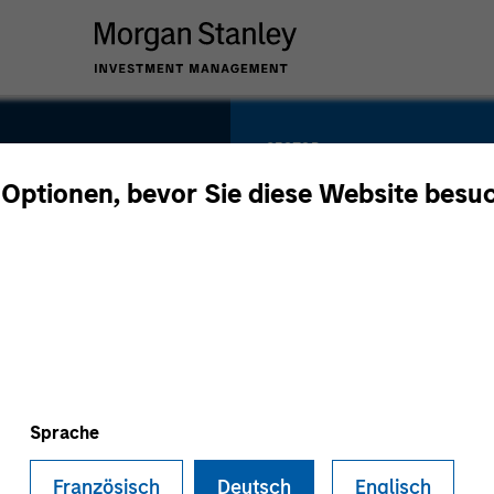
SECTOR
Marketing
 Optionen, bevor Sie diese Website besu
Technology
y
COUNTRY
United States
Sprache
Französisch
Deutsch
Englisch