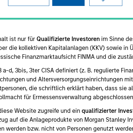
I
M
n short message service technology platform that
e personalized and authentic conversations.
lt ist nur für
Qualifizierte Investoren
im Sinne de
ies
er die kollektiven Kapitalanlagen (KKV) sowie in 
nössische Finanzmarktaufsicht FINMA und die zust
 3 a-d, 3bis, 3ter CISA definiert (z. B. regulierte Fi
richtungen und Altersversorgungseinrichtungen mit
 for informational and educational purposes only. There is no 
personen, die schriftlich erklärt haben, dass sie a
ed holdings), or will perform well in the future (for current ho
e Vollmacht für Ermessensverwaltung abgeschlossen
 owners. The information on this website has not been authori
 here, you agree that you are navigating to a third party site.
any hyperlink is not and does not imply any endorsement, appro
diese Website zugreife und ein
qualifizierter Inves
ed in any hyperlinked site. In no event shall we be responsible
ezug auf die Anlageprodukte von Morgan Stanley 
n werden bzw. nicht von Personen genutzt werden