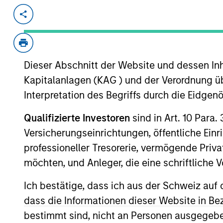
Invested on
Feb 2022
Community is an application to perso
leverages human-assisted-AI to creat
Dieser Abschnitt der Website und dessen Inha
View Current Employment Opportunit
Kapitalanlagen (KAG ) und der Verordnung üb
Interpretation des Begriffs durch die Eidge
View Site
Qualifizierte Investoren
sind in Art. 10 Para.
Versicherungseinrichtungen, öffentliche Ein
As of July 25, 2025. The above is provided
professioneller Tresorerie, vermögende Privat
resulted in positive performance (for realiz
möchten, und Anleger, die eine schriftlich
above are the property of their respective
such owners. By clicking on any links shown
only as a convenience and the inclusion of 
Ich bestätige, dass ich aus der Schweiz auf 
monitoring by us of any information contain
dass die Informationen dieser Website in B
or your use of such site.
bestimmt sind, nicht an Personen ausgegebe