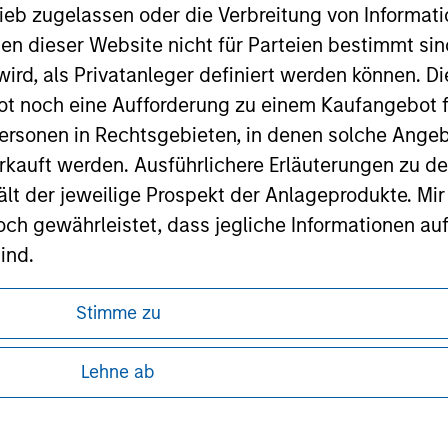
ieb zugelassen oder die Verbreitung von Informat
nen dieser Website nicht für Parteien bestimmt si
ird, als Privatanleger definiert werden können. Di
ley
t noch eine Aufforderung zu einem Kaufangebot f
ley Careers
ersonen in Rechtsgebieten, in denen solche Angeb
kauft werden. Ausführlichere Erläuterungen zu de
ält der jeweilige Prospekt der Anlageprodukte. Mir
 gewährleistet, dass jegliche Informationen auf 
ind.
rwähnten Fonds sollten nur auf Grundlage der Info
Stimme zu
icht enthalten sind („Angebotsunterlagen”).
ren, da in diesen bestimmte gesetzliche und
tung von Informationen zu den Anlageprodukten
Lehne ab
onen entsprechen nach bestem Wissen von Morgan
walten lassen) den Tatsachen und es wurde nichts
 unter Umständen nicht in allen
rgan Stanley Investment Management und seine v