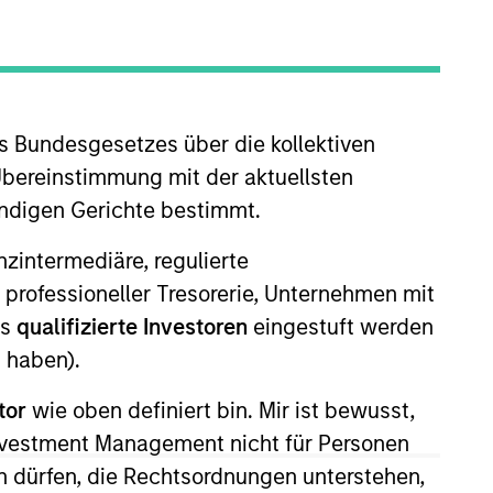
nvestment Team
organ Stanley Next Level
s Bundesgesetzes über die kollektiven
Übereinstimmung mit der aktuellsten
ändigen Gerichte bestimmt.
nanzintermediäre, regulierte
 professioneller Tresorerie, Unternehmen mit
guarantee that the investment mentioned
ls
qualifizierte Investoren
eingestuft werden
ldings). The trademarks and service marks
 haben).
zed, sponsored, or otherwise approved by
 We are providing these hyperlinks to you
val, investigation, verification or
tor
wie oben definiert bin. Mir ist bewusst,
 for the information contained on the site
Investment Management nicht für Personen
 dürfen, die Rechtsordnungen unterstehen,