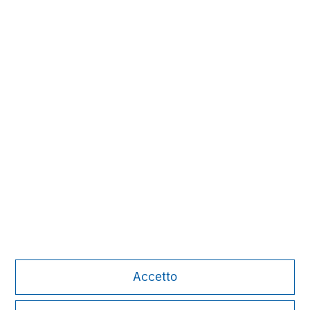
Chris Ortega
Managing Director
Markus Hottenrott
Managing Director
John Klopp
Managing Director
Accetto