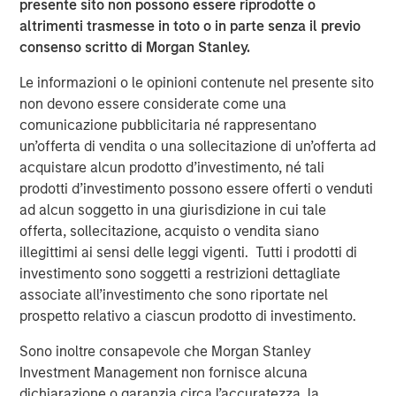
presente sito non possono essere riprodotte o
About Valoriza
altrimenti trasmesse in toto o in parte senza il previo
consenso scritto di Morgan Stanley.
Valoriza Servicios Medioambientales is a leading waste
management company with presence across the entire
Le informazioni o le opinioni contenute nel presente sito
waste management cycle. An established player with
non devono essere considerate come una
over 40 years of experience, Valoriza provides essential
comunicazione pubblicitaria né rappresentano
waste treatment and collection services to over 12 million
un’offerta di vendita o una sollecitazione di un’offerta ad
people and has 11,000 employees across Spain, Australia
acquistare alcun prodotto d’investimento, né tali
and Colombia.
prodotti d’investimento possono essere offerti o venduti
ad alcun soggetto in una giurisdizione in cui tale
Valoriza provides waste services primarily to public
offerta, sollecitazione, acquisto o vendita siano
entities (mainly municipalities) in Spain under two main
illegittimi ai sensi delle leggi vigenti. Tutti i prodotti di
divisions: municipal waste treatment and municipal
investimento sono soggetti a restrizioni dettagliate
waste services. The municipal waste treatment division
associate all’investimento che sono riportate nel
builds and operates waste treatment facilities, including
prospetto relativo a ciascun prodotto di investimento.
solid waste recycling, biological mechanical treatment,
anaerobic digestion, composting, and energy recovery
Sono inoltre consapevole che Morgan Stanley
facilities. The municipal waste services division includes
Investment Management non fornisce alcuna
waste collection and street cleaning, maintenance of
dichiarazione o garanzia circa l’accuratezza, la