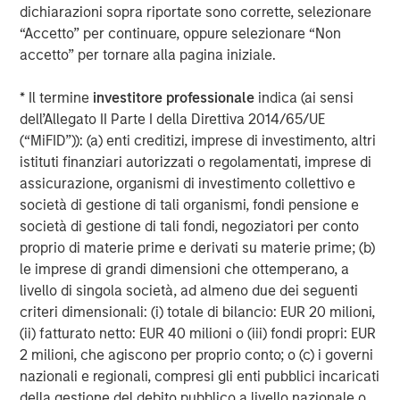
dichiarazioni sopra riportate sono corrette, selezionare
investment professionals around the world and $1.4
“Accetto” per continuare, oppure selezionare “Non
trillion in assets under management or supervision as of
accetto” per tornare alla pagina iniziale.
September 30, 2023. Morgan Stanley Investment
Management strives to provide outstanding long-term
* Il termine
investitore professionale
indica (ai sensi
investment performance, service, and a comprehensive
dell’Allegato II Parte I della Direttiva 2014/65/UE
suite of investment management solutions to a diverse
(“MiFID”)): (a) enti creditizi, imprese di investimento, altri
client base, which includes governments, institutions,
istituti finanziari autorizzati o regolamentati, imprese di
corporations and individuals worldwide. For further
assicurazione, organismi di investimento collettivo e
information about Morgan Stanley Investment
società di gestione di tali organismi, fondi pensione e
Management, please visit
www.morganstanley.com/im
.
società di gestione di tali fondi, negoziatori per conto
About Morgan Stanley
proprio di materie prime e derivati su materie prime; (b)
le imprese di grandi dimensioni che ottemperano, a
Morgan Stanley (NYSE: MS) is a leading global financial
livello di singola società, ad almeno due dei seguenti
services firm providing a wide range of investment
criteri dimensionali: (i) totale di bilancio: EUR 20 milioni,
banking, securities, wealth management and investment
(ii) fatturato netto: EUR 40 milioni o (iii) fondi propri: EUR
management services. With offices in 42 countries, the
2 milioni, che agiscono per proprio conto; o (c) i governi
Firm’s employees serve clients worldwide including
nazionali e regionali, compresi gli enti pubblici incaricati
corporations, governments, institutions and individuals.
della gestione del debito pubblico a livello nazionale o