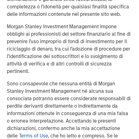
green areas, and mobility service management.
completezza o l’idoneità per qualsiasi finalità specifica
delle informazioni contenute nel presente sito web.
About Morgan Stanley Infrastructure Partners
Morgan Stanley Investment Management impone
Morgan Stanley Infrastructure Partners (“MSIP”) is a
obblighi ai professionisti del settore finanziario al fine di
leading global private infrastructure investment platform
prevenire l’uso improprio di fondi di investimento per il
with approximately $16 billion in assets under
riciclaggio di denaro, tra cui l’adozione di procedure per
1
management
. Founded in 2006, MSIP has invested in a
l’identificazione dei sottoscrittori e lo svolgimento di
diverse portfolio of over 35 investments across transport,
attività di verifica e di altri controlli di sicurezza
digital infrastructure, energy transition and utilities. MSIP
pertinenti.
targets assets that provide essential public goods and
services with the potential for value creation through
Sono consapevole che nessuna entità di Morgan
active asset management. For further information about
Stanley Investment Management né alcuna sua
Morgan Stanley Infrastructure Partners, please
consociata potranno essere considerate responsabili di
visit
www.morganstanley.com/im/infrastructurepartners
.
perdite derivanti direttamente o indirettamente da
informazioni ottenute in conseguenza di una mia falsa
About Morgan Stanley Investment Management
o erronea interpretazione. Accettando le presenti
dichiarazioni, confermo anche la mia accettazione
Morgan Stanley Investment Management, together with
delle
Terms of Use
, che ho letto e compreso. Se le
its investment advisory affiliates, has more than 1,300