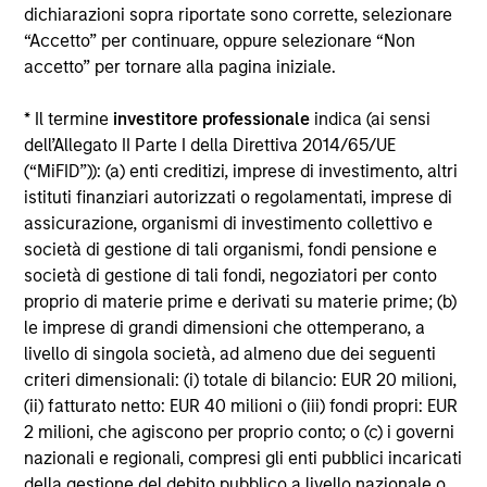
dichiarazioni sopra riportate sono corrette, selezionare
“Accetto” per continuare, oppure selezionare “Non
accetto” per tornare alla pagina iniziale.
Enfasi sul servizio clienti
* Il termine
investitore professionale
indica (ai sensi
dell’Allegato II Parte I della Direttiva 2014/65/UE
(“MiFID”)): (a) enti creditizi, imprese di investimento, altri
Oltre alle analisi e ai commenti di portafoglio
istituti finanziari autorizzati o regolamentati, imprese di
tempestivi, condividiamo le nostre prospettive uniche
assicurazione, organismi di investimento collettivo e
con i clienti attraverso conferenze, webcast e
società di gestione di tali organismi, fondi pensione e
leadership di pensiero.
società di gestione di tali fondi, negoziatori per conto
proprio di materie prime e derivati su materie prime; (b)
le imprese di grandi dimensioni che ottemperano, a
livello di singola società, ad almeno due dei seguenti
criteri dimensionali: (i) totale di bilancio: EUR 20 milioni,
Impegno per la
(ii) fatturato netto: EUR 40 milioni o (iii) fondi propri: EUR
sostenibilità²
2 milioni, che agiscono per proprio conto; o (c) i governi
nazionali e regionali, compresi gli enti pubblici incaricati
La nostra filosofia d’investimento sostenibile è
della gestione del debito pubblico a livello nazionale o