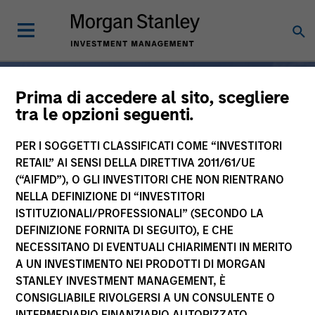
Prima di accedere al sito, scegliere
tra le opzioni seguenti.
Specializzazione ad
PER I SOGGETTI CLASSIFICATI COME “INVESTITORI
ampio raggio, da un unico
RETAIL” AI SENSI DELLA DIRETTIVA 2011/61/UE
(“AIFMD”), O GLI INVESTITORI CHE NON RIENTRANO
partner
NELLA DEFINIZIONE DI “INVESTITORI
ISTITUZIONALI/PROFESSIONALI” (SECONDO LA
DEFINIZIONE FORNITA DI SEGUITO), E CHE
Da oltre 50 anni, Morgan
NECESSITANO DI EVENTUALI CHIARIMENTI IN MERITO
A UN INVESTIMENTO NEI PRODOTTI DI MORGAN
Stanley Investment
STANLEY INVESTMENT MANAGEMENT, È
Management è
CONSIGLIABILE RIVOLGERSI A UN CONSULENTE O
INTERMEDIARIO FINANZIARIO AUTORIZZATO.