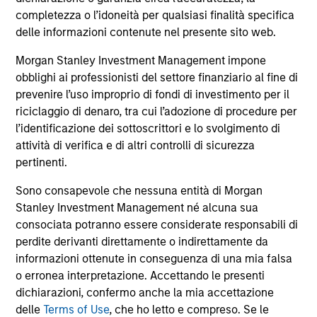
completezza o l’idoneità per qualsiasi finalità specifica
delle informazioni contenute nel presente sito web.
Morgan Stanley Investment Management impone
obblighi ai professionisti del settore finanziario al fine di
prevenire l’uso improprio di fondi di investimento per il
riciclaggio di denaro, tra cui l’adozione di procedure per
l’identificazione dei sottoscrittori e lo svolgimento di
Perché investire con noi
attività di verifica e di altri controlli di sicurezza
pertinenti.
Sono consapevole che nessuna entità di Morgan
Team di investimento
Stanley Investment Management né alcuna sua
specializzati
consociata potranno essere considerate responsabili di
perdite derivanti direttamente o indirettamente da
informazioni ottenute in conseguenza di una mia falsa
I team d’investimento indipendenti sono in grado di
o erronea interpretazione. Accettando le presenti
pensare fuori dagli schemi e puntano all’eccellenza
dichiarazioni, confermo anche la mia accettazione
d’investimento attraverso una gamma completa di
delle
Terms of Use
, che ho letto e compreso. Se le
strategie altamente specializzate.