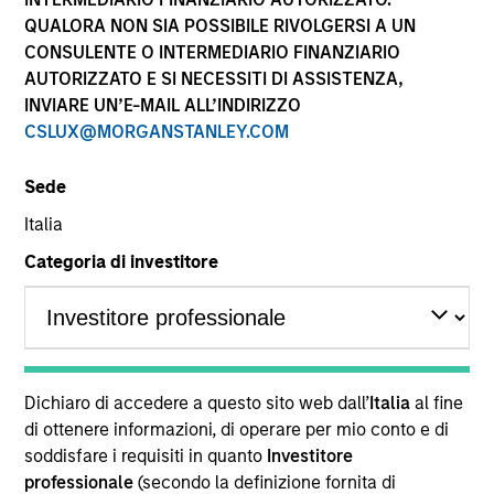
all’avanguardia nel settore
QUALORA NON SIA POSSIBILE RIVOLGERSI A UN
e si è costantemente
CONSULENTE O INTERMEDIARIO FINANZIARIO
AUTORIZZATO E SI NECESSITI DI ASSISTENZA,
evoluta per cogliere
INVIARE UN’E-MAIL ALL’INDIRIZZO
opportunità nei mercati
CSLUX@MORGANSTANLEY.COM
pubblici e privati a livello
Sede
globale, al servizio dei
Italia
propri clienti.
Categoria di investitore
1
In cifre
ANNI DI STORIA
Dichiaro di accedere a questo sito web dall’
Italia
al fine
di ottenere informazioni, di operare per mio conto e di
50
soddisfare i requisiti in quanto
Investitore
professionale
(secondo la definizione fornita di