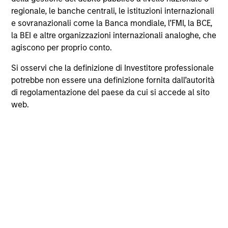
ancorata alla convinzione che esista una gamma di
regionale, le banche centrali, le istituzioni internazionali
approcci che consentono di utilizzare informazioni e
e sovranazionali come la Banca mondiale, l’FMI, la BCE,
criteri ESG rilevanti per contribuire al raggiungimento
la BEI e altre organizzazioni internazionali analoghe, che
degli obiettivi dei clienti”.
agiscono per proprio conto.
Si osservi che la definizione di Investitore professionale
potrebbe non essere una definizione fornita dall’autorità
di regolamentazione del paese da cui si accede al sito
Impegnati per la diversità,
web.
l’equità e l’inclusione
Crediamo che sia importante supportare le imprese
che creano una società più giusta, equa e inclusiva. La
nostra cultura premia l’eccellenza, incoraggia la
creatività e crea un futuro più equo attraverso una
serie di iniziative di beneficenza.