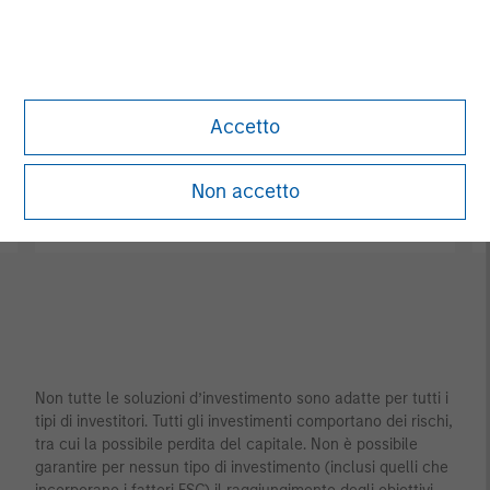
Bangkok
Seoul
Beijing
Shanghai
Bengaluru
Shenzhen
Gandhinagar
Singapore
Accetto
Hong Kong
Sydney
Melbourne
Tokyo
Non accetto
Mumbai
Non tutte le soluzioni d’investimento sono adatte per tutti i
tipi di investitori. Tutti gli investimenti comportano dei rischi,
tra cui la possibile perdita del capitale. Non è possibile
garantire per nessun tipo di investimento (inclusi quelli che