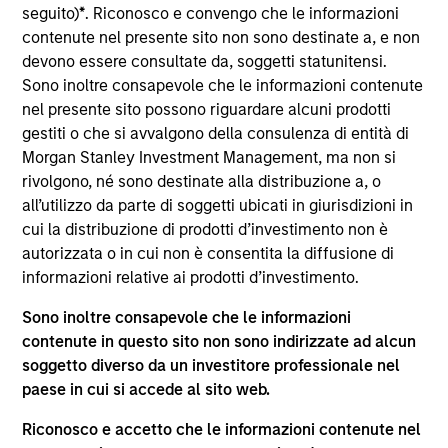
seguito)
*
. Riconosco e convengo che le informazioni
contenute nel presente sito non sono destinate a, e non
devono essere consultate da, soggetti statunitensi.
AUM TOTALE
Sono inoltre consapevole che le informazioni contenute
$2.000 mld
nel presente sito possono riguardare alcuni prodotti
gestiti o che si avvalgono della consulenza di entità di
Morgan Stanley Investment Management, ma non si
rivolgono, né sono destinate alla distribuzione a, o
all’utilizzo da parte di soggetti ubicati in giurisdizioni in
PROFESSIONISTI DEGLI INVESTIMENTI
cui la distribuzione di prodotti d’investimento non è
autorizzata o in cui non è consentita la diffusione di
1,300
+
informazioni relative ai prodotti d’investimento.
Sono inoltre consapevole che le informazioni
contenute in questo sito non sono indirizzate ad alcun
soggetto diverso da un investitore professionale nel
DIPENDENTI
paese in cui si accede al sito web.
5.0K
Riconosco e accetto che le informazioni contenute nel