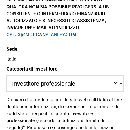
QUALORA NON SIA POSSIBILE RIVOLGERSI A UN
CONSULENTE O INTERMEDIARIO FINANZIARIO
Morgan Stanley
AUTORIZZATO E SI NECESSITI DI ASSISTENZA,
Investment Funds
INVIARE UN’E-MAIL ALL’INDIRIZZO
Seleziona fino a 77 Prodotti
CSLUX@MORGANSTANLEY.COM
Sede
Absolute Return
Italia
ISIN: LU2607190928
Categoria di investitore
Global Macro Fund
Investment Team:
Emerging Markets Debt Team
Share Class:
A
Dichiaro di accedere a questo sito web dall’
Italia
al fine
Key Investor
di ottenere informazioni, di operare per mio conto e di
Scheda tecnica
Information (KID)
soddisfare i requisiti in quanto
Investitore
Fund Processing
professionale
(secondo la definizione fornita di
Passport
seguito)
*
. Riconosco e convengo che le informazioni