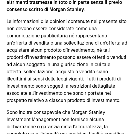
altrimenti trasmesse in toto o in parte senza il previo
Share Class:
A
consenso scritto di Morgan Stanley.
Le informazioni o le opinioni contenute nel presente sito
Key Investor
Scheda tecnica
non devono essere considerate come una
Information (KID)
comunicazione pubblicitaria né rappresentano
Fund Processing
un’offerta di vendita o una sollecitazione di un’offerta ad
Passport
acquistare alcun prodotto d’investimento, né tali
Emerging Markets Debt
prodotti d’investimento possono essere offerti o venduti
ad alcun soggetto in una giurisdizione in cui tale
ISIN: LU0603408039
offerta, sollecitazione, acquisto o vendita siano
Emerging Markets Corporate Debt Fund
illegittimi ai sensi delle leggi vigenti. Tutti i prodotti di
Investment Team:
Emerging Markets Debt Team
investimento sono soggetti a restrizioni dettagliate
Share Class:
A
associate all’investimento che sono riportate nel
prospetto relativo a ciascun prodotto di investimento.
Scheda tecnica
Commento
Sono inoltre consapevole che Morgan Stanley
Key Investor
Fund Processing
Investment Management non fornisce alcuna
Information (KID)
Passport
dichiarazione o garanzia circa l’accuratezza, la
completezza o l’idoneità per qualsiasi finalità specifica