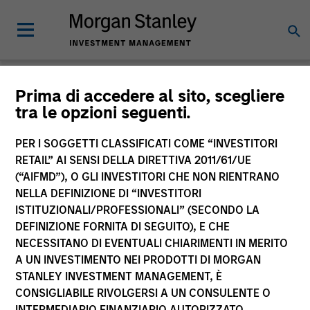
Prima di accedere al sito, scegliere
Documentazione sui
tra le opzioni seguenti.
prodotti
PER I SOGGETTI CLASSIFICATI COME “INVESTITORI
RETAIL” AI SENSI DELLA DIRETTIVA 2011/61/UE
Morgan Stanley Investment Funds
(“AIFMD”), O GLI INVESTITORI CHE NON RIENTRANO
NELLA DEFINIZIONE DI “INVESTITORI
ISTITUZIONALI/PROFESSIONALI” (SECONDO LA
DEFINIZIONE FORNITA DI SEGUITO), E CHE
NECESSITANO DI EVENTUALI CHIARIMENTI IN MERITO
A UN INVESTIMENTO NEI PRODOTTI DI MORGAN
STANLEY INVESTMENT MANAGEMENT, È
Filter
1
CONSIGLIABILE RIVOLGERSI A UN CONSULENTE O
INTERMEDIARIO FINANZIARIO AUTORIZZATO.