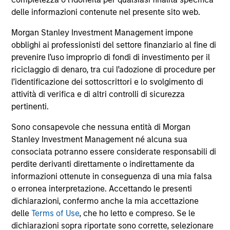
ISIN: LU0073230004
delle informazioni contenute nel presente sito web.
Emerging Markets Debt Fund
Morgan Stanley Investment Management impone
Investment Team:
Emerging Markets Debt Team
obblighi ai professionisti del settore finanziario al fine di
Share Class:
A
prevenire l’uso improprio di fondi di investimento per il
riciclaggio di denaro, tra cui l’adozione di procedure per
Scheda tecnica
Commento
l’identificazione dei sottoscrittori e lo svolgimento di
Key Investor
Fund Processing
attività di verifica e di altri controlli di sicurezza
Information (KID)
Passport
pertinenti.
Sono consapevole che nessuna entità di Morgan
ISIN: LU2630425226
Stanley Investment Management né alcuna sua
Emerging Markets Debt Opportunities Fund
consociata potranno essere considerate responsabili di
Investment Team:
Emerging Markets Debt Team
perdite derivanti direttamente o indirettamente da
Share Class:
A
informazioni ottenute in conseguenza di una mia falsa
o erronea interpretazione. Accettando le presenti
Scheda tecnica
Scheda tecnica
dichiarazioni, confermo anche la mia accettazione
Key Investor
delle
Terms of Use
, che ho letto e compreso. Se le
Commento
Information (KID)
dichiarazioni sopra riportate sono corrette, selezionare