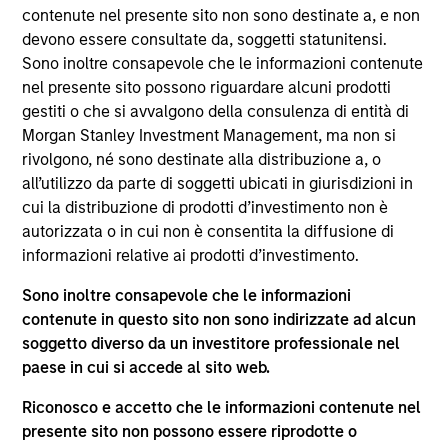
contenute nel presente sito non sono destinate a, e non
Commodities
devono essere consultate da, soggetti statunitensi.
ISIN: LU2607330011
Sono inoltre consapevole che le informazioni contenute
nel presente sito possono riguardare alcuni prodotti
Parametric Commodity Fund
gestiti o che si avvalgono della consulenza di entità di
Investment Team:
Parametric Systematic
Morgan Stanley Investment Management, ma non si
Strategies Team
rivolgono, né sono destinate alla distribuzione a, o
Share Class:
A
all’utilizzo da parte di soggetti ubicati in giurisdizioni in
cui la distribuzione di prodotti d’investimento non è
Key Investor
Scheda tecnica
autorizzata o in cui non è consentita la diffusione di
Information (KID)
informazioni relative ai prodotti d’investimento.
Fund Processing
Passport
Sono inoltre consapevole che le informazioni
contenute in questo sito non sono indirizzate ad alcun
Derivatives
soggetto diverso da un investitore professionale nel
paese in cui si accede al sito web.
ISIN: LU2537066784
Parametric Global Defensive Equity Fund
Riconosco e accetto che le informazioni contenute nel
Investment Team:
Parametric Liquid
presente sito non possono essere riprodotte o
Alternatives Team