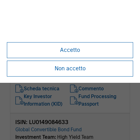
Scheda tecnica
Information (KID)
Fund Processing
Passport
Leveraged Credit
ISIN: LU0073255761
Accetto
European High Yield Bond
Investment Team:
High Yield Team
Non accetto
Share Class:
A
Scheda tecnica
Commento
Key Investor
Fund Processing
Information (KID)
Passport
ISIN: LU0149084633
Global Convertible Bond Fund
Investment Team:
High Yield Team