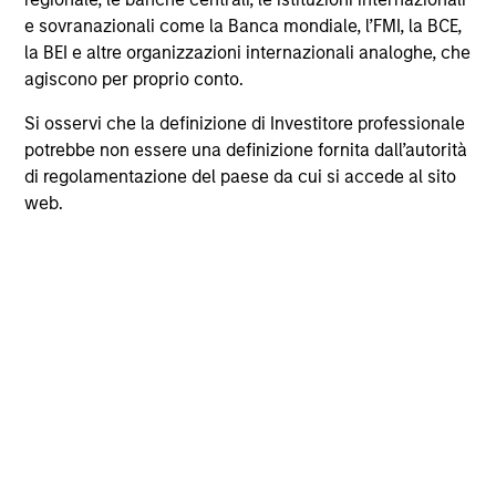
Share Class:
A
e sovranazionali come la Banca mondiale, l’FMI, la BCE,
la BEI e altre organizzazioni internazionali analoghe, che
Key Investor
agiscono per proprio conto.
Scheda tecnica
Information (KID)
Fund Processing
Si osservi che la definizione di Investitore professionale
Passport
potrebbe non essere una definizione fornita dall’autorità
di regolamentazione del paese da cui si accede al sito
web.
ISIN: LU1378878430
Asia Opportunity Fund
Investment Team:
Global Opportunity
Share Class:
A
Scheda tecnica
Commento
Key Investor
Fund Processing
Information (KID)
Passport
ISIN: LU2459591090