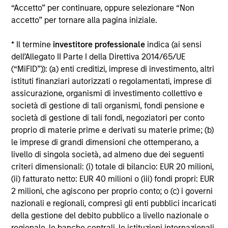
Fund Processing
“Accetto” per continuare, oppure selezionare “Non
Passport
accetto” per tornare alla pagina iniziale.
* Il termine
investitore professionale
indica (ai sensi
ISIN: LU2607188435
dell’Allegato II Parte I della Direttiva 2014/65/UE
Emerging Markets Local Income Fund
(“MiFID”)): (a) enti creditizi, imprese di investimento, altri
Investment Team:
Emerging Markets Debt Team
istituti finanziari autorizzati o regolamentati, imprese di
Share Class:
A
assicurazione, organismi di investimento collettivo e
società di gestione di tali organismi, fondi pensione e
Scheda tecnica
Commento
società di gestione di tali fondi, negoziatori per conto
Key Investor
Fund Processing
proprio di materie prime e derivati su materie prime; (b)
Information (KID)
Passport
le imprese di grandi dimensioni che ottemperano, a
livello di singola società, ad almeno due dei seguenti
Emerging Markets Equity
criteri dimensionali: (i) totale di bilancio: EUR 20 milioni,
(ii) fatturato netto: EUR 40 milioni o (iii) fondi propri: EUR
ISIN: LU0073229253
2 milioni, che agiscono per proprio conto; o (c) i governi
Asia Equity Fund
nazionali e regionali, compresi gli enti pubblici incaricati
Investment Team:
Emerging Markets Equity
della gestione del debito pubblico a livello nazionale o
Team
regionale, le banche centrali, le istituzioni internazionali