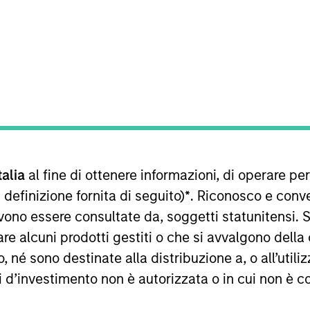
sultati futuri. I rendimenti possono aumentare o diminuire per e
o netto (NAV), al netto delle spese, e non comprendono le com
talia
al fine di ottenere informazioni, di operare per
 indici sono tratti da Morgan Stanley Investment Management.
 definizione fornita di seguito)
*
. Riconosco e conv
imenti nell’anno solare.
vono essere consultate da, soggetti statunitensi. 
re alcuni prodotti gestiti o che si avvalgono della
é sono destinate alla distribuzione a, o all’utilizz
ti d’investimento non è autorizzata o in cui non è c