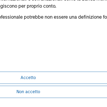
tri del Morningstar Rating a tre, cinque e 10 anni (se applica
agiscono per proprio conto.
0% del rating a tre anni per 60-119 mesi di rendimenti totali, e 
imenti totali. Anche se la formula complessiva di assegnazione 
professionale potrebbe non essere una definizione fo
l triennio più recente, perché è incluso in tutti e tre i periodi d
i domiciliati nei mercati europei, nei principali mercati transfr
Taiwan), il Sudafrica e una rosa ristretta di altri mercati asia
sa per gli investitori.
i qui riportate: (1) sono proprietà di Morningstar e/o dei suoi fo
 completezza o attualità. Morningstar e i suoi fornitori di con
formance passata non è garanzia di risultati futuri.
ley
Accetto
ley Careers
Non accetto