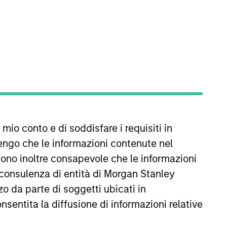
REIMPOSTA
ffetto delle oscillazioni valutarie. Tutti i dati di
missioni e gli oneri relativi all’emissione e al rimborso
 mio conto e di soddisfare i requisiti in
engo che le informazioni contenute nel
Sono inoltre consapevole che le informazioni
 consulenza di entità di Morgan Stanley
o da parte di soggetti ubicati in
onsentita la diffusione di informazioni relative