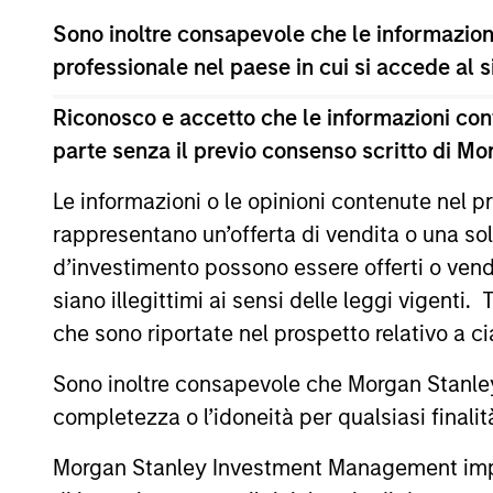
Il presente materiale contiene informazioni relative ai C
Sono inoltre consapevole che le informazioni
(la “Società”) è registrata nel Granducato di Lussemburg
professionale nel paese in cui si accede al
modifiche. La Società è un organismo d’investimento collet
Prima dell’adesione ai comparti, le richieste di partecip
Riconosco e accetto che le informazioni cont
contenente informazioni chiave (“KID”) o del documento co
parte senza il previo consenso scritto di Mo
(“Documenti di offerta”) o altri documenti disponibili sul 
European Bank and Business Centre, 6B route de Trèves, 
Le informazioni o le opinioni contenute nel
Le informazioni relative agli aspetti di sostenibilità del Co
rappresentano un’offerta di vendita o una sol
Inoltre, gli investitori italiani sono invitati a prendere 
d’investimento possono essere offerti o vendu
supplementari per Hong Kong” (“Additional Information for 
lingua tedesca del Prospetto Informativo, del documento co
siano illegittimi ai sensi delle leggi vigenti.
ulteriori informazioni possono essere ottenute dal rappres
che sono riportate nel prospetto relativo a 
Ginevra. L’agente pagatore in Svizzera è Banque Cantonale
Se la società di gestione del Comparto in questione decid
Sono inoltre consapevole che Morgan Stanley
lo farà nel rispetto delle norme OICVM.
completezza o l’idoneità per qualsiasi finali
Per i termini e le definizioni riguardanti il comparto si rin
Morgan Stanley Investment Management impone o
Tutti i dati di performance sono calcolati in base al valore