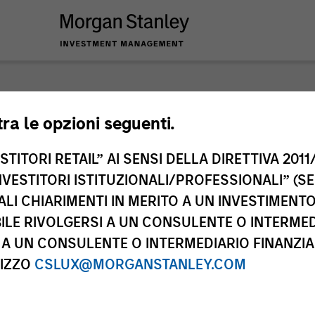
nley Investme
tra le opzioni seguenti.
TITORI RETAIL” AI SENSI DELLA DIRETTIVA 2011/
NVESTITORI ISTITUZIONALI/PROFESSIONALI” (S
ALI CHIARIMENTI IN MERITO A UN INVESTIMEN
LE RIVOLGERSI A UN CONSULENTE O INTERMED
A UN CONSULENTE O INTERMEDIARIO FINANZIAR
RIZZO
CSLUX@MORGANSTANLEY.COM
Team
Cla
2