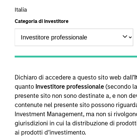
Italia
A
AR
Categoria di investitore
La presente comunicazione ha carattere promozionale.
La performance passata non è un indicatore affidabile dei ri
performance sono calcolati in base al valore del patrimoni
Dichiaro di accedere a questo sito web dall’
I
delle quote. Tutti i dati relativi alle performance e agli
quanto
Investitore professionale
(secondo la
Fare clic sul nome del Comparto per informazioni sui Rend
presente sito non sono destinate a, e non de
contenute nel presente sito possono riguarda
Investment Management, ma non si rivolgono, n
giurisdizioni in cui la distribuzione di prodot
ai prodotti d’investimento.
*Devise de référence du fonds