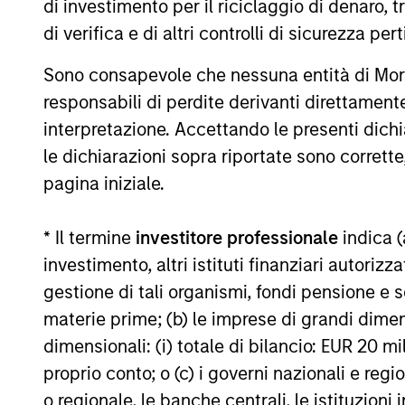
di investimento per il riciclaggio di denaro, t
rimborso delle azioni. La fonte di tutti i dati relativi all
di verifica e di altri controlli di sicurezza pert
Il valore degli investimenti e i proventi da essi derivanti
recuperare l'importo investito.
Sono consapevole che nessuna entità di Mo
I dati di performance per i comparti con track record infer
responsabili di perdite derivanti direttamen
inizio anno non sono annualizzati. Le performance di altre cl
interpretazione. Accettando le presenti dich
obiettivi d’investimento, i rischi, le commissioni e le spes
le dichiarazioni sopra riportate sono corrett
Il ricorso alla leva aumenta i rischi: una variazione relat
pagina iniziale.
che negativo, nel valore di quell’investimento e, di conseg
Alcuni documenti disponibili in questo sito possono riguar
in tutte le giurisdizioni e che i comparti non sono disponibil
* Il termine
investitore professionale
indica (
locali.
investimento, altri istituti finanziari autoriz
Più alta è la categoria (1-7), maggiore è il potenziale di re
gestione di tali organismi, fondi pensione e s
rimanda al Documento contenente informazioni chiave per gli i
materie prime; (b) le imprese di grandi dimen
1
Il Morningstar Rating™,
o “star rating” viene calcolato per 
dimensionali: (i) totale di bilancio: EUR 20 mil
chiusi e conti separati) con uno storico minimo di tre anni
viene calcolato sulla base di una misura del rendimento corr
proprio conto; o (c) i governi nazionali e regi
ponendo maggior enfasi sulle variazioni al ribasso e premia
o regionale, le banche centrali, le istituzioni
successivo 22,5% 4 stelle, al successivo 35% 3 stelle, al su