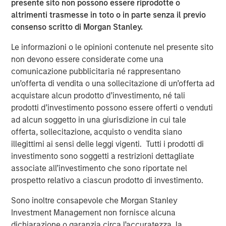
presente sito non possono essere riprodotte o
altrimenti trasmesse in toto o in parte senza il previo
About Onslow Iron Road Trust
consenso scritto di Morgan Stanley.
Onslow Iron Road Trust (“Road Trust”) is the owner of an
Le informazioni o le opinioni contenute nel presente sito
approximately 150-kilometer private haul road from the
non devono essere considerate come una
Onslow Iron ore project to Ashburton Port in the
comunicazione pubblicitaria né rappresentano
northwest Pilbara region of Western Australia. Road Trust
un’offerta di vendita o una sollecitazione di un’offerta ad
is co-controlled and managed by Mineral Resources, the
acquistare alcun prodotto d’investimento, né tali
majority owner of Onslow Iron. Road Trust is a critical,
prodotti d’investimento possono essere offerti o venduti
transportation infrastructure asset serving as the only
ad alcun soggetto in una giurisdizione in cui tale
corridor for Onslow Iron’s deposits. Road Trust will be
offerta, sollecitazione, acquisto o vendita siano
supported by Mineral Resources’ 30+ year track record
illegittimi ai sensi delle leggi vigenti. Tutti i prodotti di
of delivering leading mining supply chain solutions for
investimento sono soggetti a restrizioni dettagliate
tier-one global mining companies.
associate all’investimento che sono riportate nel
About Morgan Stanley Infrastructure Partners
prospetto relativo a ciascun prodotto di investimento.
Morgan Stanley Infrastructure Partners ("MSIP") is a
Sono inoltre consapevole che Morgan Stanley
leading global private infrastructure investment platform
Investment Management non fornisce alcuna
with approximately $17 billion in assets under
dichiarazione o garanzia circa l’accuratezza, la