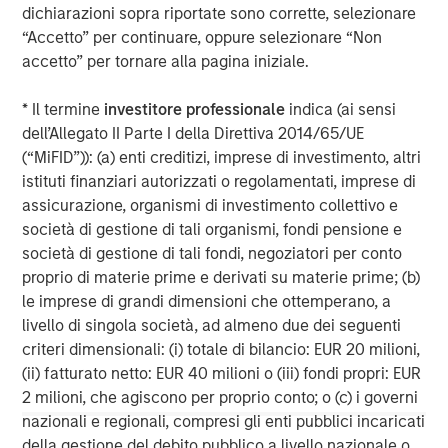
base, which includes governments, institutions,
dichiarazioni sopra riportate sono corrette, selezionare
corporations and individuals worldwide. For further
“Accetto” per continuare, oppure selezionare “Non
information about Morgan Stanley Investment
accetto” per tornare alla pagina iniziale.
Management, please visit
www.morganstanley.com/im
.
* Il termine
investitore professionale
indica (ai sensi
About Morgan Stanley
dell’Allegato II Parte I della Direttiva 2014/65/UE
(“MiFID”)): (a) enti creditizi, imprese di investimento, altri
Morgan Stanley (NYSE: MS) is a leading global financial
istituti finanziari autorizzati o regolamentati, imprese di
services firm providing a wide range of investment
assicurazione, organismi di investimento collettivo e
banking, securities, wealth management and investment
società di gestione di tali organismi, fondi pensione e
management services. With offices in 42 countries, the
società di gestione di tali fondi, negoziatori per conto
Firm’s employees serve clients worldwide including
proprio di materie prime e derivati su materie prime; (b)
corporations, governments, institutions and
le imprese di grandi dimensioni che ottemperano, a
individuals. For further information about Morgan Stanley,
livello di singola società, ad almeno due dei seguenti
please visit
www.morganstanley.com
.
criteri dimensionali: (i) totale di bilancio: EUR 20 milioni,
1
. AUM reflects assets managed by MSIP platform since
(ii) fatturato netto: EUR 40 milioni o (iii) fondi propri: EUR
inception.
2 milioni, che agiscono per proprio conto; o (c) i governi
nazionali e regionali, compresi gli enti pubblici incaricati
Morgan Stanley Infrastructure Partners
della gestione del debito pubblico a livello nazionale o