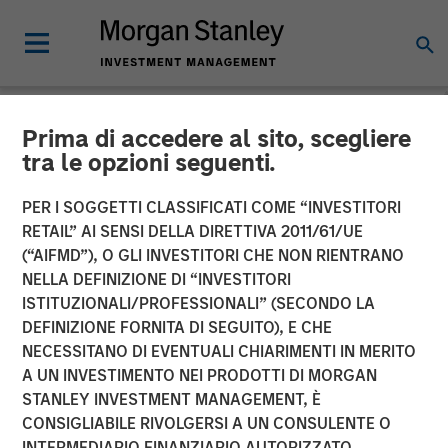
Prima di accedere al sito, scegliere
NEWSROOM
tra le opzioni seguenti.
Morgan Stanley
PER I SOGGETTI CLASSIFICATI COME “INVESTITORI
Infrastructure Partners
RETAIL” AI SENSI DELLA DIRETTIVA 2011/61/UE
(“AIFMD”), O GLI INVESTITORI CHE NON RIENTRANO
Announces Investment in
NELLA DEFINIZIONE DI “INVESTITORI
ISTITUZIONALI/PROFESSIONALI” (SECONDO LA
Australia’s Onslow Iron
DEFINIZIONE FORNITA DI SEGUITO), E CHE
Road Trust
NECESSITANO DI EVENTUALI CHIARIMENTI IN MERITO
A UN INVESTIMENTO NEI PRODOTTI DI MORGAN
STANLEY INVESTMENT MANAGEMENT, È
06 GIUGNO 2024
CONSIGLIABILE RIVOLGERSI A UN CONSULENTE O
INTERMEDIARIO FINANZIARIO AUTORIZZATO.