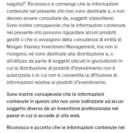
northwest Pilbara region of Western Australia. Onslow
seguito)
*
. Riconosco e convengo che le informazioni
Iron has commenced ore production and is expected to
contenute nel presente sito non sono destinate a, e non
ramp up to nameplate capacity of 35 million tonnes per
devono essere consultate da, soggetti statunitensi.
annum by June 2025.
Sono inoltre consapevole che le informazioni contenute
nel presente sito possono riguardare alcuni prodotti
As part of delivering the pit-to-port solution for Onslow
gestiti o che si avvalgono della consulenza di entità di
Iron, Mineral Resources built an approximately 150-
Morgan Stanley Investment Management, ma non si
kilometer private haul road from the Onslow mine to
rivolgono, né sono destinate alla distribuzione a, o
Ashburton Port. Serving as the only corridor for Onslow
all’utilizzo da parte di soggetti ubicati in giurisdizioni in
Iron’s deposits, Road Trust owns a critical transportation
cui la distribuzione di prodotti d’investimento non è
infrastructure asset that will assist in unlocking material
autorizzata o in cui non è consentita la diffusione di
iron ore deposits previously stranded in the West Pilbara.
informazioni relative ai prodotti d’investimento.
“We are pleased to partner with Mineral Resources as
Sono inoltre consapevole che le informazioni
part of the Onslow Iron project and value its long-term
contenute in questo sito non sono indirizzate ad alcun
track record of project execution,” said Tim Cooper,
soggetto diverso da un investitore professionale nel
Managing Director for MSIP. “We are proud to be co-
paese in cui si accede al sito web.
stewards of an asset we believe will deliver an attractive,
inflation-protected cash yield, backed by significant
Riconosco e accetto che le informazioni contenute nel
barriers to entry and attractive underlying economics.”