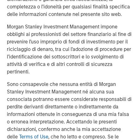
1
management
. Founded in 2006, MSIP has invested in a
completezza o l’idoneità per qualsiasi finalità specifica
diverse portfolio of 40 investments across transportation,
delle informazioni contenute nel presente sito web.
digital infrastructure, energy transition and utilities. MSIP
Morgan Stanley Investment Management impone
targets assets that provide essential public goods and
obblighi ai professionisti del settore finanziario al fine di
services with the potential for value creation through
prevenire l’uso improprio di fondi di investimento per il
active asset management. For further information
riciclaggio di denaro, tra cui l’adozione di procedure per
about Morgan Stanley Infrastructure Partners, please visit
l’identificazione dei sottoscrittori e lo svolgimento di
www.morganstanley.com/im/infrastructurepartners
.
attività di verifica e di altri controlli di sicurezza
About Morgan Stanley Investment Management
pertinenti.
Morgan Stanley Investment Management, together with
Sono consapevole che nessuna entità di Morgan
its investment advisory affiliates, has more than 1,300
Stanley Investment Management né alcuna sua
investment professionals around the world and $1.5
consociata potranno essere considerate responsabili di
trillion in assets under management or supervision as of
perdite derivanti direttamente o indirettamente da
March 31, 2024. Morgan Stanley Investment Management
informazioni ottenute in conseguenza di una mia falsa
strives to provide outstanding long-term investment
o erronea interpretazione. Accettando le presenti
performance, service, and a comprehensive suite of
dichiarazioni, confermo anche la mia accettazione
investment management solutions to a diverse client
delle
Terms of Use
, che ho letto e compreso. Se le