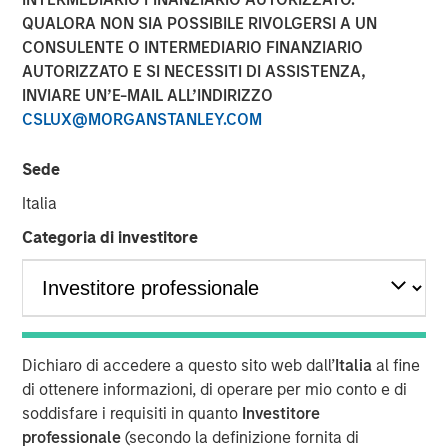
QUALORA NON SIA POSSIBILE RIVOLGERSI A UN
CONSULENTE O INTERMEDIARIO FINANZIARIO
AUTORIZZATO E SI NECESSITI DI ASSISTENZA,
INVIARE UN’E-MAIL ALL’INDIRIZZO
NEW YORK – June 06, 2024
CSLUX@MORGANSTANLEY.COM
Morgan Stanley Investment Management (“MSIM”),
Sede
through investment funds managed by Morgan Stanley
Infrastructure Partners (“MSIP”), a private infrastructure
Italia
investment platform within MSIM, today announced it has
Categoria di investitore
agreed to acquire a 49% stake in Onslow Iron Road Trust
(“Road Trust”) in partnership with Mineral Resources
Limited (“Mineral Resources”), which will continue to own
a 51% stake.
Mineral Resources, a leading diversified natural
Dichiaro di accedere a questo sito web dall’
Italia
al fine
resources company listed on the Australian Stock
di ottenere informazioni, di operare per mio conto e di
Exchange, is the manager and majority owner of the
soddisfare i requisiti in quanto
Investitore
Onslow Iron ore project (“Onslow Iron”) located in the
professionale
(secondo la definizione fornita di