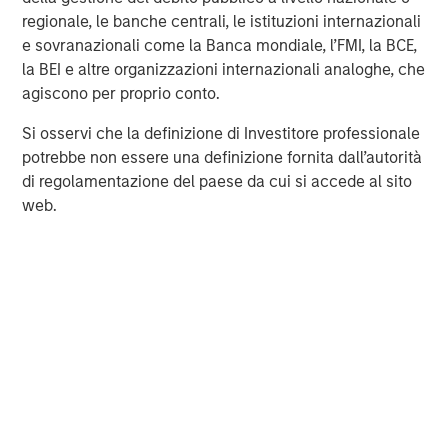
regionale, le banche centrali, le istituzioni internazionali
Morgan Stanley Infrastructure Partners invests in a
e sovranazionali come la Banca mondiale, l’FMI, la BCE,
diverse range of infrastructure assets predominantly
la BEI e altre organizzazioni internazionali analoghe, che
located in OECD countries. The team seeks to create
agiscono per proprio conto.
value through active asset management and operational
improvements.
Si osservi che la definizione di Investitore professionale
potrebbe non essere una definizione fornita dall’autorità
di regolamentazione del paese da cui si accede al sito
web.
MSIM Spokesperson
Tim Cooper
Managing Director