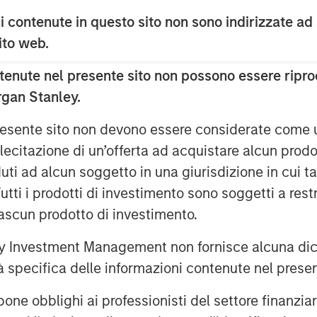
terprise value,” said David N. Miller,
 contenute in questo sito non sono indirizzate ad
organ Stanley Investment Management.
 sito web.
the growth credit market by combining
k with Morgan Stanley’s global
enute nel presente sito non possono essere riprod
rgan Stanley.
on companies which are late-stage and
 presente sito non devono essere considerate come
m and strong management. The Fund
igination and utilizes market sector
lecitazione di un’offerta ad acquistare alcun prodot
tment professionals within the Morgan
ti ad alcun soggetto in una giurisdizione in cui tal
 Tutti i prodotti di investimento sono soggetti a res
ciascun prodotto di investimento.
 is differentiated when compared to
 Pete Chung, Head of the Morgan
 Investment Management non fornisce alcuna dichi
 Fund intends to extend Expansion
tà specifica delle informazioni contenute nel prese
d will seek to generate attractive risk-
h a combination of current income and
bblighi ai professionisti del settore finanziario 