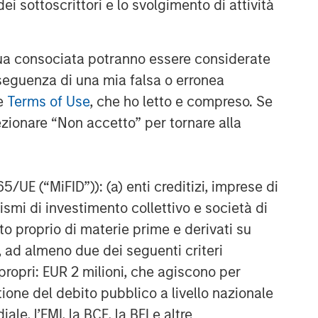
ei sottoscrittori e lo svolgimento di attività
a consociata potranno essere considerate
nseguenza di una mia falsa o erronea
le
Terms of Use
, che ho letto e compreso. Se
ezionare “Non accetto” per tornare alla
65/UE (“MiFID”)): (a) enti creditizi, imprese di
nismi di investimento collettivo e società di
nto proprio di materie prime e derivati su
, ad almeno due dei seguenti criteri
di propri: EUR 2 milioni, che agiscono per
stione del debito pubblico a livello nazionale
le, l’FMI, la BCE, la BEI e altre