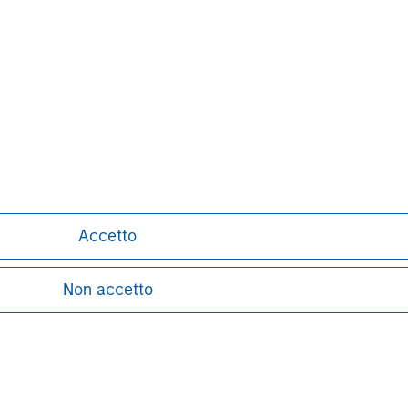
Pete D. Chung
Managing Director
Accetto
Non accetto