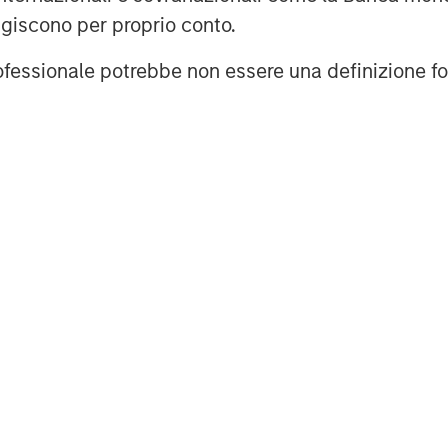
organ Stanley Expansion Capital, please
agiscono per proprio conto.
oncapital
.
professionale potrebbe non essere una definizione fo
agement
ogether with its investment advisory
 professionals around the world and
or supervision as of June 30, 2017.
rives to provide outstanding long-
d a comprehensive suite of investment
t base, which includes governments,
 worldwide. For further information
ement, please