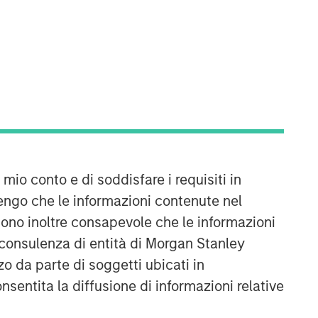
Morgan Stanley Expansion
Capital
Morgan Stanley Expansion Capital
specializes in equity and credit
investments in late-stage private
 mio conto e di soddisfare i requisiti in
companies that operate in the
technology, healthcare, consumer,
engo che le informazioni contenute nel
digital media and other high-growth
Sono inoltre consapevole che le informazioni
sectors.
 consulenza di entità di Morgan Stanley
o da parte di soggetti ubicati in
onsentita la diffusione di informazioni relative