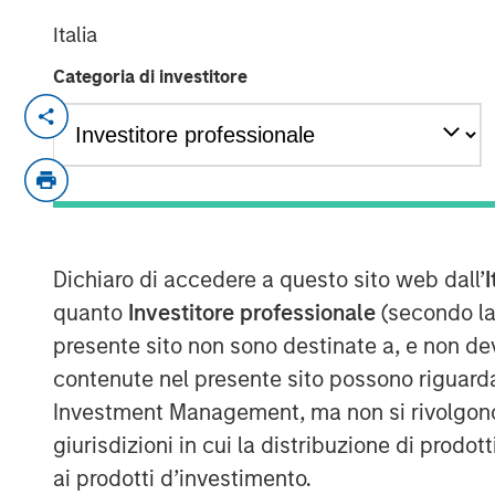
Italia
Categoria di investitore
NEW YORK — Oct 11, 2017
Morgan Stanley Expansion Capital, the g
platform within Morgan Stanley Investm
it has closed on over $275 million of ca
Expansion Credit LP and its related funds 
1
“Fund”), exceeding its fundraising target.
Dichiaro di accedere a questo sito web dall’
I
on Morgan Stanley Expansion Capital’s (“
quanto
Investitore professionale
(secondo la
history of private growth investing in la
presente sito non sono destinate a, e non de
broad range of industries, including tec
contenute nel presente sito possono riguarda
ecommerce, digital media and business s
Investment Management, ma non si rivolgono, n
“We are pleased that investors have place
giurisdizioni in cui la distribuzione di prodot
potential of our Expansion Credit offerin
ai prodotti d’investimento.