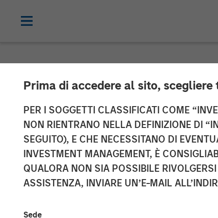
NEWSROOM
Prima di accedere al sito, scegliere 
Morgan Stanle
PER I SOGGETTI CLASSIFICATI COME “INVES
NON RIENTRANO NELLA DEFINIZIONE DI “I
over $275 Mill
SEGUITO), E CHE NECESSITANO DI EVENTU
INVESTMENT MANAGEMENT, È CONSIGLIABI
Credit
QUALORA NON SIA POSSIBILE RIVOLGERSI 
ASSISTENZA, INVIARE UN’E-MAIL ALL’INDI
11 OTTOBRE 2017
Sede