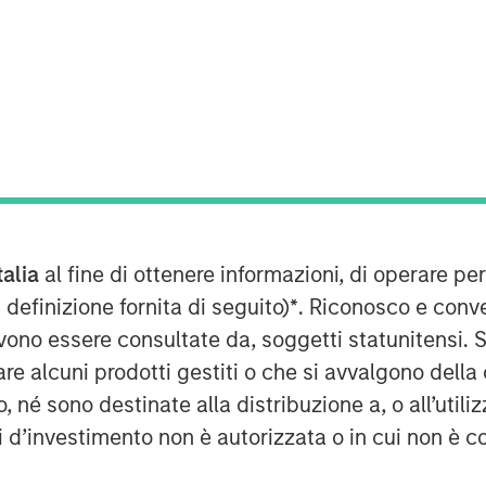
rowth-focused private investment
ent Management, today announced that
pital commitments for North Haven
(collectively, “Expansion Credit” or the
Expansion Credit intends to capitalize
talia
al fine di ottenere informazioni, di operare per
Expansion Capital”) long-standing
 definizione fornita di seguito)
*
. Riconosco e conv
te-stage, private companies across a
vono essere consultate da, soggetti statunitensi. 
hnology, healthcare, consumer,
re alcuni prodotti gestiti o che si avvalgono della
ervices.
é sono destinate alla distribuzione a, o all’utilizz
d their trust in us and recognize the
ti d’investimento non è autorizzata o in cui non è c
g, given our strong sourcing advantage