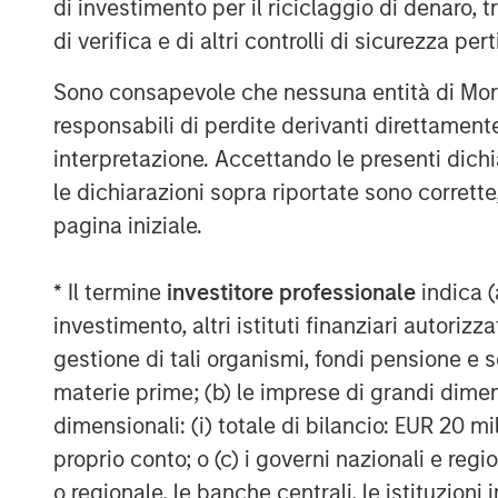
di investimento per il riciclaggio di denaro, t
di verifica e di altri controlli di sicurezza pert
Bill Reiland, Chief Investment Officer of 
our investment team brings a unique blen
Sono consapevole che nessuna entità di Mo
equity investing and Morgan Stanley expe
responsabili di perdite derivanti direttamen
the Fund to properly value growth busine
interpretazione. Accettando le presenti dich
investments to maximize returns while lim
le dichiarazioni sopra riportate sono corrett
pagina iniziale.
About Morgan Stanley Expansion Capital
* Il termine
investitore professionale
indica (
Morgan Stanley Expansion Capital is the
investimento, altri istituti finanziari autoriz
platform within Morgan Stanley Investm
gestione di tali organismi, fondi pensione e s
Expansion Capital targets growth equity 
materie prime; (b) le imprese di grandi dimen
technology, healthcare, consumer, digita
dimensionali: (i) totale di bilancio: EUR 20 mil
For over three decades, Morgan Stanley 
pursued growth investment opportunitie
proprio conto; o (c) i governi nazionali e regi
over 190 companies leveraging the glob
o regionale, le banche centrali, le istituzioni