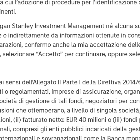
ra cui l’adozione di procedure per l’identificazione d
inenti.
Expansion Credit, said, “We believe that
d of growth debt investing, growth
rgan Stanley Investment Management né alcuna su
rience to the Fund’s strategy, allowing
te o indirettamente da informazioni ottenute in co
sses and appropriately structure
iarazioni, confermo anche la mia accettazione del
iting downside risk.”
e, selezionare “Accetto” per continuare, oppure sel
ai sensi dell’Allegato II Parte I della Direttiva 2014/
 growth-focused private investment
zati o regolamentati, imprese di assicurazione, orga
ent Management. Morgan Stanley
ocietà di gestione di tali fondi, negoziatori per co
and credit investments within
sioni che ottemperano, a livello di singola società
l media and other high growth sectors.
ioni, (ii) fatturato netto: EUR 40 milioni o (iii) fon
Expansion Capital has successfully
s and has completed investments in
onali, compresi gli enti pubblici incaricati della ge
al brand and network of Morgan
 internazionali e sovranazionali come la Banca mondia