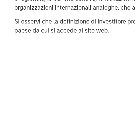
Stanley. For further information about M
organizzazioni internazionali analoghe, che 
visit
www.morganstanley.com/im/expansi
Si osservi che la definizione di Investitore 
paese da cui si accede al sito web.
About Morgan Stanley Investment Man
Morgan Stanley Investment Management, t
affiliates, has more than 581 investment
$435 billion in assets under management 
Morgan Stanley Investment Management st
term investment performance, service an
management solutions to a diverse clien
institutions, corporations and individuals
about Morgan Stanley Investment Manag
visit
www.morganstanley.com/im
.