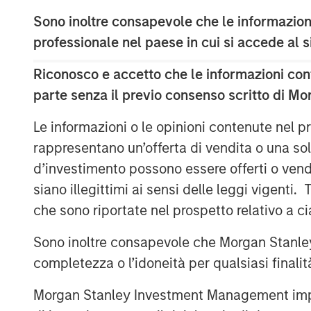
and focus on companies with meaningful en
Sono inoltre consapevole che le informazioni
Head of Private Credit and Equity for M
professionale nel paese in cui si accede al
“The team brings outsized resources to 
Expansion Capital’s expertise and networ
Riconosco e accetto che le informazioni cont
franchise.”
parte senza il previo consenso scritto di Mo
The Fund’s investment strategy focuses 
Le informazioni o le opinioni contenute nel
have proven business models, momentu
leverages established channels of deal or
rappresentano un’offerta di vendita o una sol
and investment insight from senior inves
d’investimento possono essere offerti o vendu
Stanley Expansion Capital platform.
siano illegittimi ai sensi delle leggi vigenti.
che sono riportate nel prospetto relativo a 
“We believe that our investment strategy
traditional growth debt providers,” said
Sono inoltre consapevole che Morgan Stanley
Stanley Expansion Capital Platform. “The
completezza o l’idoneità per qualsiasi finali
Capital’s legacy of investment success an
adjusted returns for its investors throug
Morgan Stanley Investment Management impone o
long-term capital appreciation.”