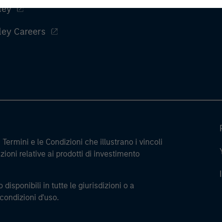
ley
ley Careers
Termini e le Condizioni che illustrano i vincoli
ioni relative ai prodotti di investimento
 disponibili in tutte le giurisdizioni o a
 condizioni d'uso.