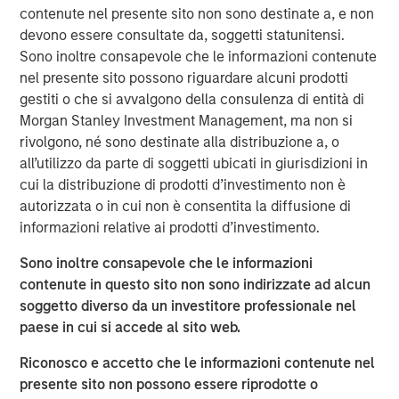
contenute nel presente sito non sono destinate a, e non
ongoing grocery store chain. All store associates, field
devono essere consultate da, soggetti statunitensi.
staff and Williamsville, New York-based corporate office
Sono inoltre consapevole che le informazioni contenute
staff will be retained. Additionally, all Tops merchandising,
nel presente sito possono riguardare alcuni prodotti
information technology and finance functions are
gestiti o che si avvalgono della consulenza di entità di
expected to be consolidated in the Buffalo area over
Morgan Stanley Investment Management, ma non si
time.
rivolgono, né sono destinate alla distribuzione a, o
“Tops is a well-regarded grocer with attractive long-term
all’utilizzo da parte di soggetti ubicati in giurisdizioni in
performance, strong employee relationships and a loyal
cui la distribuzione di prodotti d’investimento non è
customer base,” said Gary Matthews, Managing Director
autorizzata o in cui non è consentita la diffusione di
and Operating Partner, Morgan Stanley Private Equity.
informazioni relative ai prodotti d’investimento.
“We are excited to continue Tops’ tradition of outstanding
Sono inoltre consapevole che le informazioni
service to customers and to maintain its position as a
contenute in questo sito non sono indirizzate ad alcun
leading supermarket in the region.”
soggetto diverso da un investitore professionale nel
Commenting on the transaction, David Smoot, Managing
paese in cui si accede al sito web.
Director, Morgan Stanley Private Equity said, “We have
Riconosco e accetto che le informazioni contenute nel
come to know Frank Curci well and appreciate his vast
presente sito non possono essere riprodotte o
knowledge of the supermarket industry and his