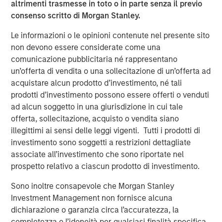
altrimenti trasmesse in toto o in parte senza il previo
familiarity with the Tops organization. We look forward to
consenso scritto di Morgan Stanley.
having Frank as a member of the Board and we are
confident he will lead a smooth and successful
Le informazioni o le opinioni contenute nel presente sito
transition.”
non devono essere considerate come una
comunicazione pubblicitaria né rappresentano
Tops was originally founded as a neighborhood grocery
un’offerta di vendita o una sollecitazione di un’offerta ad
chain in the early 1960s in Buffalo, New York. In 1991,
acquistare alcun prodotto d’investimento, né tali
Ahold acquired Tops and subsequently centralized the
prodotti d’investimento possono essere offerti o venduti
finance, information technology and merchandising into
ad alcun soggetto in una giurisdizione in cui tale
Giant Carlisle in Carlisle, Pennsylvania in 2003. Today,
offerta, sollecitazione, acquisto o vendita siano
Tops operates 41 stores and five franchises in the Buffalo
illegittimi ai sensi delle leggi vigenti. Tutti i prodotti di
area, 20 stores in the Rochester area and 10 stores in the
investimento sono soggetti a restrizioni dettagliate
Mid-State region.
associate all’investimento che sono riportate nel
Mr. Curci brings more than 25 years of experience in the
prospetto relativo a ciascun prodotto di investimento.
supermarket industry. Most recently, he served as chief
Sono inoltre consapevole che Morgan Stanley
operating officer for Alabama-based Southern Family
Investment Management non fornisce alcuna
markets, a subsidiary of C&S Wholesale Grocers where
dichiarazione o garanzia circa l’accuratezza, la
he led the start-up of two chains emphasizing the
completezza o l’idoneità per qualsiasi finalità specifica