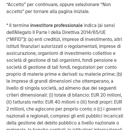
global franchise and relationships with leading
“Accetto” per continuare, oppure selezionare “Non
corporates, management teams and financial sponsors,
accetto” per tornare alla pagina iniziale.
to source attractive opportunities for its investment
funds. Morgan Stanley’s roots in private equity investing
* Il termine
investitore professionale
indica (ai sensi
date back to 1985 with the Morgan Stanley Capital
dell’Allegato II Parte I della Direttiva 2014/65/UE
Partners private equity funds. To date, Morgan Stanley
(“MiFID”)): (a) enti creditizi, imprese di investimento, altri
Private Equity and its predecessor funds have invested
istituti finanziari autorizzati o regolamentati, imprese di
nearly $6.5 billion of equity across a broad spectrum of
assicurazione, organismi di investimento collettivo e
industries. For further information about Morgan Stanley
società di gestione di tali organismi, fondi pensione e
Private Equity, please
società di gestione di tali fondi, negoziatori per conto
visit
www.morganstanley.com/im/capitalpartners
.
proprio di materie prime e derivati su materie prime; (b)
le imprese di grandi dimensioni che ottemperano, a
livello di singola società, ad almeno due dei seguenti
About Morgan Stanley
criteri dimensionali: (i) totale di bilancio: EUR 20 milioni,
(ii) fatturato netto: EUR 40 milioni o (iii) fondi propri: EUR
Morgan Stanley (NYSE: MS) is a leading global financial
2 milioni, che agiscono per proprio conto; o (c) i governi
services firm providing a wide range of investment
nazionali e regionali, compresi gli enti pubblici incaricati
banking, securities, investment management and wealth
della gestione del debito pubblico a livello nazionale o
management services. The Firm's employees serve
regionale, le banche centrali, le istituzioni internazionali