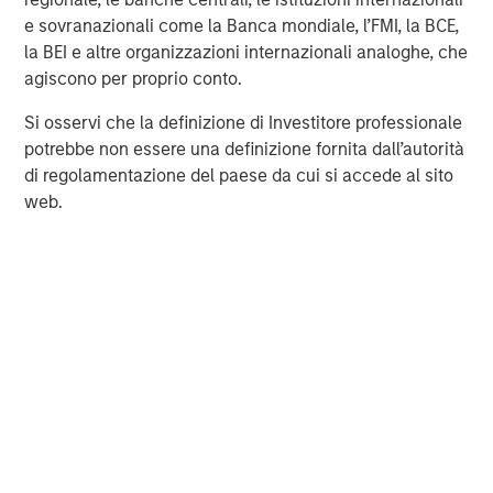
clients worldwide including corporations, governments,
e sovranazionali come la Banca mondiale, l’FMI, la BCE,
institutions and individuals from more than 600 offices in
la BEI e altre organizzazioni internazionali analoghe, che
32 countries. For further information about Morgan
agiscono per proprio conto.
Stanley, please visit
www.morganstanley.com
.
Si osservi che la definizione di Investitore professionale
Morgan Stanley Capital Partners
potrebbe non essere una definizione fornita dall’autorità
di regolamentazione del paese da cui si accede al sito
Morgan Stanley Capital Partners manages a middle-
web.
market private equity platform with a strong focus on
value creation. The team has invested capital in a broad
spectrum of industries for over two decades.