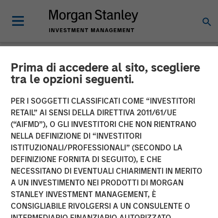
Prima di accedere al sito, scegliere
NEWSROOM
tra le opzioni seguenti.
Morgan Stanley Private
PER I SOGGETTI CLASSIFICATI COME “INVESTITORI
Equity to Acquire Tops
RETAIL” AI SENSI DELLA DIRETTIVA 2011/61/UE
(“AIFMD”), O GLI INVESTITORI CHE NON RIENTRANO
Markets
NELLA DEFINIZIONE DI “INVESTITORI
ISTITUZIONALI/PROFESSIONALI” (SECONDO LA
DEFINIZIONE FORNITA DI SEGUITO), E CHE
11 OTTOBRE 2007
NECESSITANO DI EVENTUALI CHIARIMENTI IN MERITO
A UN INVESTIMENTO NEI PRODOTTI DI MORGAN
STANLEY INVESTMENT MANAGEMENT, È
CONSIGLIABILE RIVOLGERSI A UN CONSULENTE O
INTERMEDIARIO FINANZIARIO AUTORIZZATO.