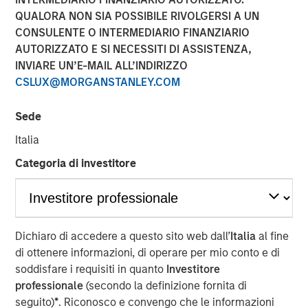
QUALORA NON SIA POSSIBILE RIVOLGERSI A UN
NEW YORK — Oct 11, 2007
CONSULENTE O INTERMEDIARIO FINANZIARIO
Morgan Stanley Private Equity announced today that it
AUTORIZZATO E SI NECESSITI DI ASSISTENZA,
will acquire Tops Markets, LLC (Tops) from Koninklijke
INVIARE UN’E-MAIL ALL’INDIRIZZO
Ahold, N.V. (Ahold) for $310 million. Tops operates under
CSLUX@MORGANSTANLEY.COM
the banners of Tops Markets and Martin’s Super Food
Stores and is composed of 71 company-owned and five
Sede
franchise supermarket grocery stores in Western New
Italia
York, Mid-State New York, including Rochester, and
Northwestern Pennsylvania. Tops employs more than
Categoria di investitore
10,000 associates. The acquisition is expected to close
before the end of 2007.
Throughout the transaction, Morgan Stanley Private
Dichiaro di accedere a questo sito web dall’
Italia
al fine
Equity has worked closely with Frank Curci, former CEO of
di ottenere informazioni, di operare per mio conto e di
Tops from 2000 to 2003. It is expected that Mr. Curci will
soddisfare i requisiti in quanto
Investitore
serve on Tops’ Board of Directors and lead the transition
professionale
(secondo la definizione fornita di
team during the coming months. Morgan Stanley Private
seguito)
*
. Riconosco e convengo che le informazioni
Equity will continue to operate all the stores as an