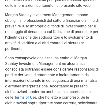
neighborhood grocery store format. While at Ahold from
delle informazioni contenute nel presente sito web.
1995 to 2003, Mr. Curci was CEO of Tops, and held senior
leadership positions at the BI-LO chain in South Carolina
Morgan Stanley Investment Management impone
and Edwards Super Food stores on the East Coast. Mr.
obblighi ai professionisti del settore finanziario al fine di
Curci also spent nine years at Mayfair Supermarkets,
prevenire l’uso improprio di fondi di investimento per il
which operated as Foodtown in New Jersey. He earned
riciclaggio di denaro, tra cui l’adozione di procedure per
an M.B.A and a B.A. from Rutgers University.
l’identificazione dei sottoscrittori e lo svolgimento di
attività di verifica e di altri controlli di sicurezza
Morgan Stanley advised Morgan Stanley Private Equity in
pertinenti.
this transaction.
Sono consapevole che nessuna entità di Morgan
Stanley Investment Management né alcuna sua
About Morgan Stanley Private Equity
consociata potranno essere considerate responsabili di
perdite derivanti direttamente o indirettamente da
Morgan Stanley Private Equity, part of Morgan Stanley
informazioni ottenute in conseguenza di una mia falsa
Investment Management’s Merchant Banking Division,
o erronea interpretazione. Accettando le presenti
makes private equity and equity-related investments on a
dichiarazioni, confermo anche la mia accettazione
global basis. Morgan Stanley Private Equity utilizes
delle
Terms of Use
, che ho letto e compreso. Se le
Morgan Stanley’s vast resources, including the Firm’s
dichiarazioni sopra riportate sono corrette, selezionare