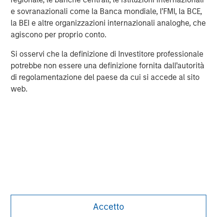
please visit
www.morganstanley.com
.
e sovranazionali come la Banca mondiale, l’FMI, la BCE,
la BEI e altre organizzazioni internazionali analoghe, che
Morgan Stanley Capital Partners
agiscono per proprio conto.
Morgan Stanley Capital Partners manages a middle-
Si osservi che la definizione di Investitore professionale
market private equity platform with a strong focus on
potrebbe non essere una definizione fornita dall’autorità
value creation. The team has invested capital in a broad
di regolamentazione del paese da cui si accede al sito
spectrum of industries for over two decades.
web.
Accetto