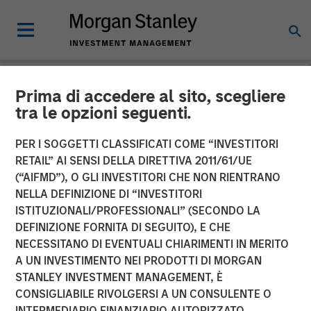
Prima di accedere al sito, scegliere
NEWSROOM
tra le opzioni seguenti.
Morgan Stanley Global
PER I SOGGETTI CLASSIFICATI COME “INVESTITORI
Private Equity Completes
RETAIL” AI SENSI DELLA DIRETTIVA 2011/61/UE
(“AIFMD”), O GLI INVESTITORI CHE NON RIENTRANO
Majority Investment in
NELLA DEFINIZIONE DI “INVESTITORI
ISTITUZIONALI/PROFESSIONALI” (SECONDO LA
CoAdvantage
DEFINIZIONE FORNITA DI SEGUITO), E CHE
NECESSITANO DI EVENTUALI CHIARIMENTI IN MERITO
A UN INVESTIMENTO NEI PRODOTTI DI MORGAN
08 OTTOBRE 2015
STANLEY INVESTMENT MANAGEMENT, È
CONSIGLIABILE RIVOLGERSI A UN CONSULENTE O
INTERMEDIARIO FINANZIARIO AUTORIZZATO.