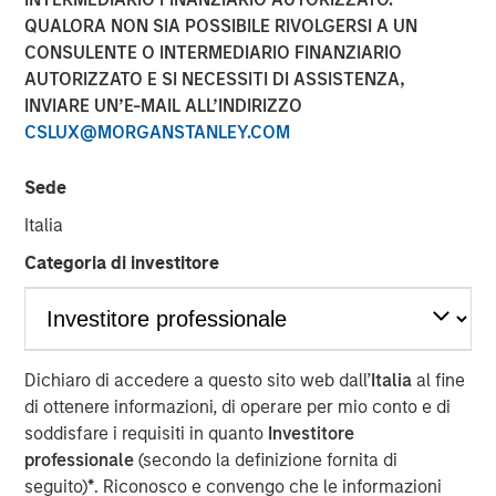
QUALORA NON SIA POSSIBILE RIVOLGERSI A UN
CONSULENTE O INTERMEDIARIO FINANZIARIO
NEW YORK — Oct 8, 2015
AUTORIZZATO E SI NECESSITI DI ASSISTENZA,
INVIARE UN’E-MAIL ALL’INDIRIZZO
Morgan Stanley Global Private Equity (MSPE) announced
CSLUX@MORGANSTANLEY.COM
today that it has completed a majority investment in
CoAdvantage, Inc., one of North America’s largest
Sede
professional employer organizations (PEOs). MSPE
partnered with the current management team who will
Italia
remain in place and continue to drive organic and
Categoria di investitore
acquisition growth.
CoAdvantage is a leading PEO that offers small and mid-
sized businesses a comprehensive package of
outsourced human resources solutions enabling them to
Dichiaro di accedere a questo sito web dall’
Italia
al fine
reduce their administrative burden, ensure compliance
di ottenere informazioni, di operare per mio conto e di
with employer regulations, and gain access to affordable
soddisfare i requisiti in quanto
Investitore
employee benefits. The company integrates payroll and
professionale
(secondo la definizione fornita di
tax processing, employee benefit plan administration, risk
seguito)
*
. Riconosco e convengo che le informazioni