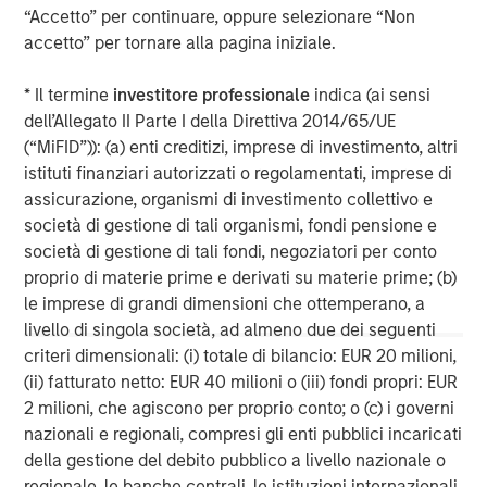
experienced operating partners, the team creates value
“Accetto” per continuare, oppure selezionare “Non
in portfolio companies primarily through operational
accetto” per tornare alla pagina iniziale.
improvement. Global Private Equity also leverages the
brand and unparalleled global network of Morgan Stanley
* Il termine
investitore professionale
indica (ai sensi
to source investment intelligence and opportunities. For
dell’Allegato II Parte I della Direttiva 2014/65/UE
further information about Morgan Stanley Global Private
(“MiFID”)): (a) enti creditizi, imprese di investimento, altri
Equity, please
istituti finanziari autorizzati o regolamentati, imprese di
visit
www.morganstanley.com/im/capitalpartners
.
assicurazione, organismi di investimento collettivo e
società di gestione di tali organismi, fondi pensione e
società di gestione di tali fondi, negoziatori per conto
proprio di materie prime e derivati su materie prime; (b)
About Morgan Stanley
le imprese di grandi dimensioni che ottemperano, a
Morgan Stanley (NYSE: MS) is a leading global financial
livello di singola società, ad almeno due dei seguenti
services firm providing a wide range of investment
criteri dimensionali: (i) totale di bilancio: EUR 20 milioni,
banking, securities, wealth management and investment
(ii) fatturato netto: EUR 40 milioni o (iii) fondi propri: EUR
management services. With offices in more than 43
2 milioni, che agiscono per proprio conto; o (c) i governi
countries, the Firm's employees serve clients worldwide
nazionali e regionali, compresi gli enti pubblici incaricati
including corporations, governments, institutions and
della gestione del debito pubblico a livello nazionale o
individuals. For further information about Morgan Stanley,
regionale, le banche centrali, le istituzioni internazionali