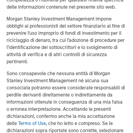
staffing agency representing advertising, creative,
delle informazioni contenute nel presente sito web.
marketing, visual communication and digital/interactive
professionals; Access Cash, an independent service
Morgan Stanley Investment Management impone
provider that manages the largest network of ATMs in
obblighi ai professionisti del settore finanziario al fine di
Canada; EmployBridge, a leading provider of light
prevenire l’uso improprio di fondi di investimento per il
commercial temporary staffing services in the U.S.; and
riciclaggio di denaro, tra cui l’adozione di procedure per
Zenith, a specialist provider of fleet solutions to
l’identificazione dei sottoscrittori e lo svolgimento di
corporations in the United Kingdom.
attività di verifica e di altri controlli di sicurezza
pertinenti.
Sono consapevole che nessuna entità di Morgan
About Morgan Stanley Global Private Equity
Stanley Investment Management né alcuna sua
Morgan Stanley Global Private Equity is a leading middle-
consociata potranno essere considerate responsabili di
market private equity platform that has invested capital in
perdite derivanti direttamente o indirettamente da
a broad spectrum of industries for over two decades.
informazioni ottenute in conseguenza di una mia falsa
Global Private Equity focuses on privately negotiated
o erronea interpretazione. Accettando le presenti
equity and equity-related investments primarily in North
dichiarazioni, confermo anche la mia accettazione
America, as well as Europe and other regions. Combining
delle
Terms of Use
, che ho letto e compreso. Se le
the talents of seasoned investment professionals and
dichiarazioni sopra riportate sono corrette, selezionare