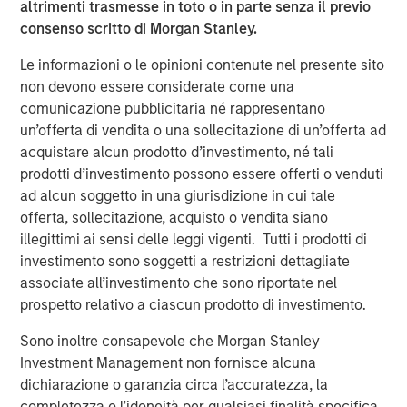
altrimenti trasmesse in toto o in parte senza il previo
leading player in the human resources outsourcing
consenso scritto di Morgan Stanley.
industry. We look forward to supporting CoAdvantage’s
impressive organic and acquisition-fueled growth.”
Le informazioni o le opinioni contenute nel presente sito
non devono essere considerate come una
Mike Maseda, Chief Executive Officer of CoAdvantage,
comunicazione pubblicitaria né rappresentano
said, “We are excited to partner with Morgan Stanley
un’offerta di vendita o una sollecitazione di un’offerta ad
Global Private Equity and enter a new phase of growth to
acquistare alcun prodotto d’investimento, né tali
broaden our market presence and enrich our customer
prodotti d’investimento possono essere offerti o venduti
experience. We are proud of the work already
ad alcun soggetto in una giurisdizione in cui tale
accomplished and expect this new partnership to deliver
offerta, sollecitazione, acquisto o vendita siano
significant value as we build upon our strong foundation
illegittimi ai sensi delle leggi vigenti. Tutti i prodotti di
of operational excellence and drive enhanced value to
investimento sono soggetti a restrizioni dettagliate
our customers.”
associate all’investimento che sono riportate nel
prospetto relativo a ciascun prodotto di investimento.
This investment is a continuation of MSPE’s human
Sono inoltre consapevole che Morgan Stanley
capital management and business services focus and
Investment Management non fornisce alcuna
follows four previous business services sector
dichiarazione o garanzia circa l’accuratezza, la
investments. These include Creative Circle, a specialized
completezza o l’idoneità per qualsiasi finalità specifica