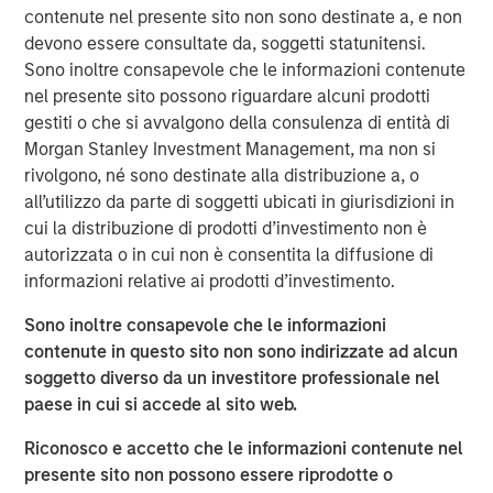
management, government compliance and other human
contenute nel presente sito non sono destinate a, e non
resources services into a single vendor solution that is
devono essere consultate da, soggetti statunitensi.
extremely efficient and effective. Headquartered in
Sono inoltre consapevole che le informazioni contenute
Tampa, Florida, CoAdvantage services clients in all 50
nel presente sito possono riguardare alcuni prodotti
states through multiple locations nationwide, including
gestiti o che si avvalgono della consulenza di entità di
Florida, Texas, Colorado, New Jersey, and New York.
Morgan Stanley Investment Management, ma non si
rivolgono, né sono destinate alla distribuzione a, o
Aaron Sack, Managing Director of MSPE, said,
all’utilizzo da parte di soggetti ubicati in giurisdizioni in
“CoAdvantage is a premier PEO in North America led by
cui la distribuzione di prodotti d’investimento non è
an impressive and deep management team. PEOs are
autorizzata o in cui non è consentita la diffusione di
becoming increasingly vital to small and mid-sized
informazioni relative ai prodotti d’investimento.
businesses that want to efficiently manage the growing
Sono inoltre consapevole che le informazioni
administrative and regulatory complexity while
contenute in questo sito non sono indirizzate ad alcun
maintaining a strong focus on their core operations.”
soggetto diverso da un investitore professionale nel
paese in cui si accede al sito web.
Jim Howland, Managing Director and Operating Partner
of MSPE, added, “We are delighted to partner with
Riconosco e accetto che le informazioni contenute nel
CoAdvantage. The company’s talented executives and
presente sito non possono essere riprodotte o
strong focus on clients have positioned CoAdvantage as a