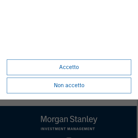
David N. Miller
Managing Director
John Moon
Managing Director
Accetto
Non accetto