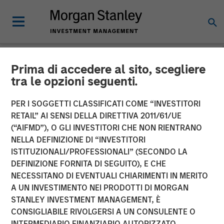
Prima di accedere al sito, scegliere
NEWSROOM
tra le opzioni seguenti.
Morgan Stanley Energy
PER I SOGGETTI CLASSIFICATI COME “INVESTITORI
Partners and Presidio
RETAIL” AI SENSI DELLA DIRETTIVA 2011/61/UE
(“AIFMD”), O GLI INVESTITORI CHE NON RIENTRANO
Petroleum Announce
NELLA DEFINIZIONE DI “INVESTITORI
ISTITUZIONALI/PROFESSIONALI” (SECONDO LA
Strategic Partnership
DEFINIZIONE FORNITA DI SEGUITO), E CHE
NECESSITANO DI EVENTUALI CHIARIMENTI IN MERITO
A UN INVESTIMENTO NEI PRODOTTI DI MORGAN
01 GIUGNO 2018
STANLEY INVESTMENT MANAGEMENT, È
CONSIGLIABILE RIVOLGERSI A UN CONSULENTE O
INTERMEDIARIO FINANZIARIO AUTORIZZATO.