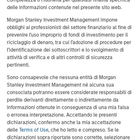
Morgan Stanley Energy Partners, added, “Chris Hammack
delle informazioni contenute nel presente sito web.
and Will Ulrich bring best-in-class management talent
Morgan Stanley Investment Management impone
and operating experience to this strategy, and we're
obblighi ai professionisti del settore finanziario al fine di
delighted to be their partners in this very exciting
prevenire l’uso improprio di fondi di investimento per il
business.”
riciclaggio di denaro, tra cui l’adozione di procedure per
l’identificazione dei sottoscrittori e lo svolgimento di
attività di verifica e di altri controlli di sicurezza
About Presidio Petroleum
pertinenti.
Headquartered in Fort Worth, Texas, Presidio Petroleum is
Sono consapevole che nessuna entità di Morgan
a leading oil and gas efficiency company with assets
Stanley Investment Management né alcuna sua
located in the western Anadarko Basin of Texas and
consociata potranno essere considerate responsabili di
Oklahoma. For further information about Presidio
perdite derivanti direttamente o indirettamente da
Petroleum, please visit
www.presidiopetroleum.com
.
informazioni ottenute in conseguenza di una mia falsa
o erronea interpretazione. Accettando le presenti
dichiarazioni, confermo anche la mia accettazione
About Morgan Stanley Energy Partners
delle
Terms of Use
, che ho letto e compreso. Se le
dichiarazioni sopra riportate sono corrette, selezionare