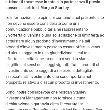
where the Presidio management team has a long history
altrimenti trasmesse in toto o in parte senza il previo
of efficient and responsible operations.”
consenso scritto di Morgan Stanley.
Will Ulrich, Co-Founder and Co-Chief Executive Officer of
Le informazioni o le opinioni contenute nel presente sito
Presidio Petroleum, added, “Presidio was founded upon
non devono essere considerate come una
the philosophy of engineering efficiency. Our competitive
comunicazione pubblicitaria né rappresentano
advantage allows us to unlock the value of acquired oil
un’offerta di vendita o una sollecitazione di un’offerta ad
and gas reserves through leading operational practices,
acquistare alcun prodotto d’investimento, né tali
modern development technologies, and the advancement
prodotti d’investimento possono essere offerti o venduti
and use of the digital oilfield. We are pleased to have a
ad alcun soggetto in una giurisdizione in cui tale
partner in Morgan Stanley Energy Partners that shares
offerta, sollecitazione, acquisto o vendita siano
our philosophy and look forward to the collaboration as
illegittimi ai sensi delle leggi vigenti. Tutti i prodotti di
we pursue multiple opportunities to grow the business.”
investimento sono soggetti a restrizioni dettagliate
associate all’investimento che sono riportate nel
Robert Lee, Managing Director of Morgan Stanley Energy
prospetto relativo a ciascun prodotto di investimento.
Partners, said, “We're excited to be investing alongside
our management partners at Presidio Petroleum and look
Sono inoltre consapevole che Morgan Stanley
forward to shared success in the years ahead as we
Investment Management non fornisce alcuna
continue to support their differentiated strategy for the
dichiarazione o garanzia circa l’accuratezza, la
business.” John Moon, Managing Director and Head of
completezza o l’idoneità per qualsiasi finalità specifica