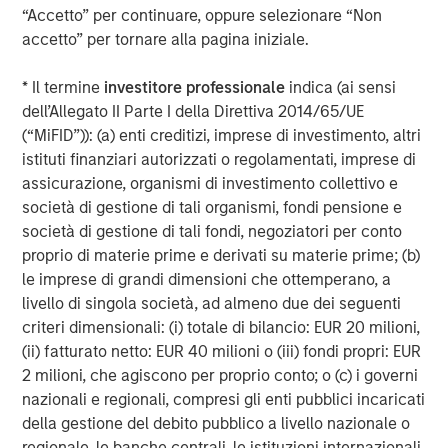
Morgan Stanley Energy Partners, the energy-focused
“Accetto” per continuare, oppure selezionare “Non
private equity business of Morgan Stanley Investment
accetto” per tornare alla pagina iniziale.
Management, is a leading energy private equity platform
that makes privately negotiated equity and equity-related
* Il termine
investitore professionale
indica (ai sensi
investments in energy companies located primarily in
dell’Allegato II Parte I della Direttiva 2014/65/UE
North America. Morgan Stanley Energy Partners pursues
(“MiFID”)): (a) enti creditizi, imprese di investimento, altri
a differentiated investment strategy, focused on the
istituti finanziari autorizzati o regolamentati, imprese di
buyout and build-up of strategically attractive,
assicurazione, organismi di investimento collettivo e
established energy businesses across the energy value
società di gestione di tali organismi, fondi pensione e
chain in partnership with world-class management
società di gestione di tali fondi, negoziatori per conto
teams. For further information about Morgan Stanley
proprio di materie prime e derivati su materie prime; (b)
Energy Partners, please visit
le imprese di grandi dimensioni che ottemperano, a
www.morganstanley.com/im/energypartners
.
livello di singola società, ad almeno due dei seguenti
criteri dimensionali: (i) totale di bilancio: EUR 20 milioni,
(ii) fatturato netto: EUR 40 milioni o (iii) fondi propri: EUR
About Morgan Stanley Investment Management
2 milioni, che agiscono per proprio conto; o (c) i governi
nazionali e regionali, compresi gli enti pubblici incaricati
Morgan Stanley Investment Management, together with
della gestione del debito pubblico a livello nazionale o
its investment advisory affiliates, has more than 600
regionale, le banche centrali, le istituzioni internazionali