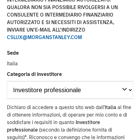
QUALORA NON SIA POSSIBILE RIVOLGERSI A UN
CONSULENTE O INTERMEDIARIO FINANZIARIO
FORT WORTH, TX — June 1, 2018
AUTORIZZATO E SI NECESSITI DI ASSISTENZA,
INVIARE UN’E-MAIL ALL’INDIRIZZO
Investment funds managed by Morgan Stanley Energy
CSLUX@MORGANSTANLEY.COM
Partners (collectively, “MSEP”), part of Morgan Stanley
Investment Management, and Fort Worth, Texas-based
Sede
Presidio Investment Holdings LLC (“Presidio Petroleum” or
the “Company”) announced today a strategic partnership
Italia
whereby MSEP has made a majority equity investment in
Categoria di investitore
Presidio Petroleum to facilitate the acquisition from
Midstates Petroleum Company Inc. (NYSE: MPO) of oil and
natural gas properties in the western Anadarko Basin of
Texas and Oklahoma and to support the growth of the
Company's exploration and production (“E&P”) business
Dichiaro di accedere a questo sito web dall’
Italia
al fine
in the United States.
di ottenere informazioni, di operare per mio conto e di
soddisfare i requisiti in quanto
Investitore
Presidio Petroleum is a leading oil and gas efficiency
professionale
(secondo la definizione fornita di
company founded by Chris Hammack and Will Ulrich to
seguito)
*
. Riconosco e convengo che le informazioni