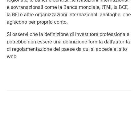
investment professionals around the world and $469
e sovranazionali come la Banca mondiale, l’FMI, la BCE,
billion in assets under management or supervision as of
la BEI e altre organizzazioni internazionali analoghe, che
March 31, 2018. Morgan Stanley Investment Management
agiscono per proprio conto.
strives to provide outstanding long-term investment
performance, service, and a comprehensive suite of
Si osservi che la definizione di Investitore professionale
investment management solutions to a diverse client
potrebbe non essere una definizione fornita dall’autorità
base, which includes governments, institutions,
di regolamentazione del paese da cui si accede al sito
corporations, and individuals worldwide. For further
web.
information about Morgan Stanley Investment
Management, please visit
www.morganstanley.com/im
.
About Morgan Stanley
Morgan Stanley (NYSE: MS) is a leading global financial
services firm providing investment banking, securities,
wealth management, and investment management
services. With offices in more than 41 countries, the
Firm's employees serve clients worldwide including