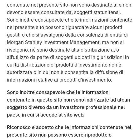
acquire, operate, and optimize producing oil and gas
contenute nel presente sito non sono destinate a, e non
properties through best-in-class operations and targeted
devono essere consultate da, soggetti statunitensi.
development of proved reserves in established U.S.
Sono inoltre consapevole che le informazioni contenute
onshore basins. The partnership with MSEP provides the
nel presente sito possono riguardare alcuni prodotti
Company with additional resources to potentially expand
gestiti o che si avvalgono della consulenza di entità di
Presidio Petroleum's asset base in support of its
Morgan Stanley Investment Management, ma non si
operationally-focused strategy. Messrs, Hammack and
rivolgono, né sono destinate alla distribuzione a, o
Ulrich have a successful operating track record spanning
all’utilizzo da parte di soggetti ubicati in giurisdizioni in
multiple E&P companies prior to the establishment of
cui la distribuzione di prodotti d’investimento non è
Presidio Petroleum and lead a talented executive team
autorizzata o in cui non è consentita la diffusione di
with significant technical and operational expertise.
informazioni relative ai prodotti d’investimento.
Chris Hammack, Co-Founder and Co-Chief Executive
Sono inoltre consapevole che le informazioni
Officer of Presidio Petroleum, said, “We are enthusiastic
contenute in questo sito non sono indirizzate ad alcun
to be partnering with Morgan Stanley Energy Partners in
soggetto diverso da un investitore professionale nel
support of our vision of building an industry-leading
paese in cui si accede al sito web.
operator of overlooked, developed oil and gas assets. We
believe our relationship with MSEP will accelerate the
Riconosco e accetto che le informazioni contenute nel
growth of Presidio's asset base across multiple basins
presente sito non possono essere riprodotte o