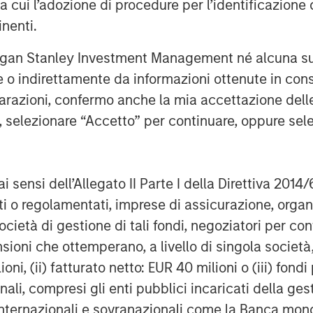
ra cui l’adozione di procedure per l’identificazione d
well-located, modern logistics
inenti.
infrastructure for today’s economy
rgan Stanley Investment Management né alcuna su
te o indirettamente da informazioni ottenute in co
vesting
iarazioni, confermo anche la mia accettazione del
MSREI) is the global private real
e, selezionare “Accetto” per continuare, oppure sel
ss of Morgan Stanley. One of the
 world for over three decades,
 approach through global value-add
ai sensi dell’Allegato II Parte I della Direttiva 2014/
ore-plus real estate investment
zati o regolamentati, imprese di assicurazione, orga
 the U.S., Europe and Asia, regional
ocietà di gestione di tali fondi, negoziatori per co
ssionals combine a unique global
sioni che ottemperano, a livello di singola società
ignificant transaction execution
ioni, (ii) fatturato netto: EUR 40 milioni o (iii) fon
5 billion of gross real estate
onali, compresi gli enti pubblici incaricati della ge
nts.
 internazionali e sovranazionali come la Banca mondia