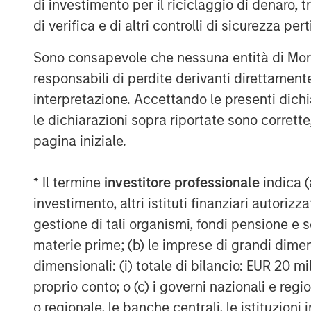
di investimento per il riciclaggio di denaro, t
fundamentally increased demand for 
di verifica e di altri controlli di sicurezza pert
assets which we believe are critical 
and offer strong, long-term growth.”
Sono consapevole che nessuna entità di Mo
responsabili di perdite derivanti direttamen
About Morgan Stanley Real Estate In
interpretazione. Accettando le presenti dich
Morgan Stanley Real Estate Investing (
le dichiarazioni sopra riportate sono corrett
estate investment management busine
pagina iniziale.
most active property investors in the
MSREI employs a patient, disciplined
* Il termine
investitore professionale
indica (
/ opportunistic and regional core / c
investimento, altri istituti finanziari autoriz
strategies. With 17 offices throughout
gestione di tali organismi, fondi pensione e s
teams of dedicated real estate profe
materie prime; (b) le imprese di grandi dimen
perspective with local presence and s
dimensionali: (i) totale di bilancio: EUR 20 mil
expertise. MSREI currently manages $5
proprio conto; o (c) i governi nazionali e regi
assets worldwide on behalf of its clie
o regionale, le banche centrali, le istituzioni