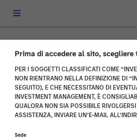
NEWSROOM
Prima di accedere al sito, scegliere 
Morgan Stanley
PER I SOGGETTI CLASSIFICATI COME “INVES
NON RIENTRANO NELLA DEFINIZIONE DI “I
LAX Last-mile D
SEGUITO), E CHE NECESSITANO DI EVENTU
INVESTMENT MANAGEMENT, È CONSIGLIABI
QUALORA NON SIA POSSIBILE RIVOLGERSI 
15 DICEMBRE 2025
ASSISTENZA, INVIARE UN’E-MAIL ALL’INDI
Sede