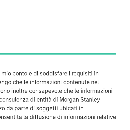
Morgan Stanley Real Estate
Investing
Morgan Stanley Real Estate Investing
(MSREI) manages global value-add /
opportunistic and regional core / core-
plus real estate investment strategies.
The team's experience encompasses a
broad array of asset classes,
 mio conto e di soddisfare i requisiti in
geographic regions and investment
engo che le informazioni contenute nel
themes across all phases of the real
Sono inoltre consapevole che le informazioni
estate cycle.
 consulenza di entità di Morgan Stanley
o da parte di soggetti ubicati in
onsentita la diffusione di informazioni relative