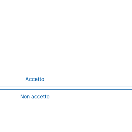
banking, securities, wealth
nt services. With offices in 42
e clients worldwide including
s and individuals. For further
ease visit
.
www.morganstanley.com
Accetto
Non accetto
ley
ley Careers