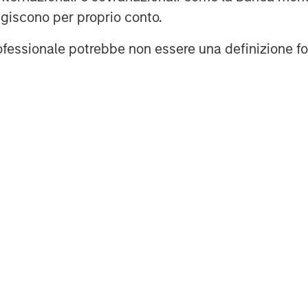
agiscono per proprio conto.
Management
professionale potrebbe non essere una definizione fo
t, together with its investment
400 investment professionals around
 under management or supervision as
ley Investment Management strives
nt performance, outstanding
of investment management solutions
es governments, institutions,
e. For further information about
t, please visit
g global financial services firm