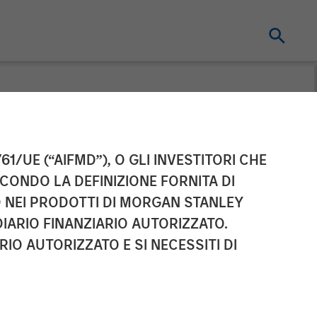
ing Acquires
61/UE (“AIFMD”), O GLI INVESTITORI CHE
ECONDO LA DEFINIZIONE FORNITA DI
 $211 Million
TO NEI PRODOTTI DI MORGAN STANLEY
IARIO FINANZIARIO AUTORIZZATO.
IO AUTORIZZATO E SI NECESSITI DI