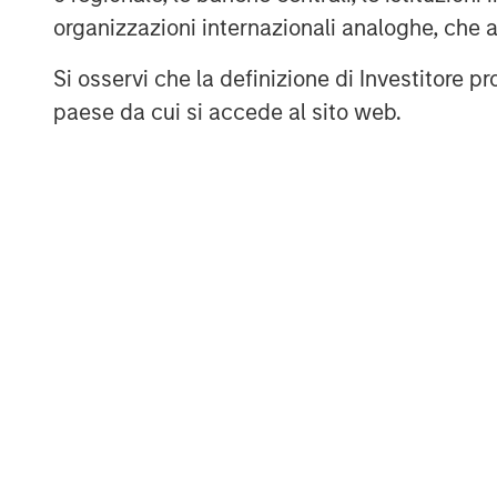
organizzazioni internazionali analoghe, che 
About Morgan Stanley Investment 
Si osservi che la definizione di Investitore 
Morgan Stanley Investment Managemen
paese da cui si accede al sito web.
advisory affiliates, has more than 1,
the world and $1.8 trillion in assets
of September 30, 2024. Morgan Stan
to provide strong long-term investme
service, and a comprehensive suite 
to a diverse client base, which includ
corporations and individuals worldwid
Morgan Stanley Investment Managemen
www.morganstanley.com/im
About Morgan Stanley
Morgan Stanley (NYSE: MS) is a leadin