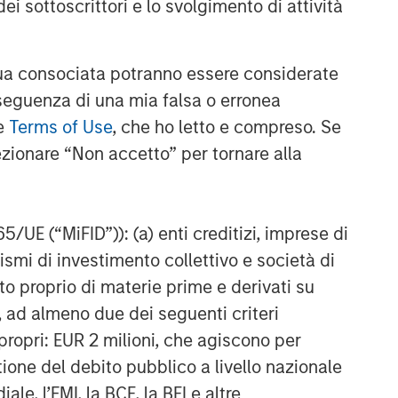
ei sottoscrittori e lo svolgimento di attività
a consociata potranno essere considerate
nseguenza di una mia falsa o erronea
le
Terms of Use
, che ho letto e compreso. Se
ezionare “Non accetto” per tornare alla
65/UE (“MiFID”)): (a) enti creditizi, imprese di
nismi di investimento collettivo e società di
nto proprio di materie prime e derivati su
, ad almeno due dei seguenti criteri
di propri: EUR 2 milioni, che agiscono per
stione del debito pubblico a livello nazionale
le, l’FMI, la BCE, la BEI e altre