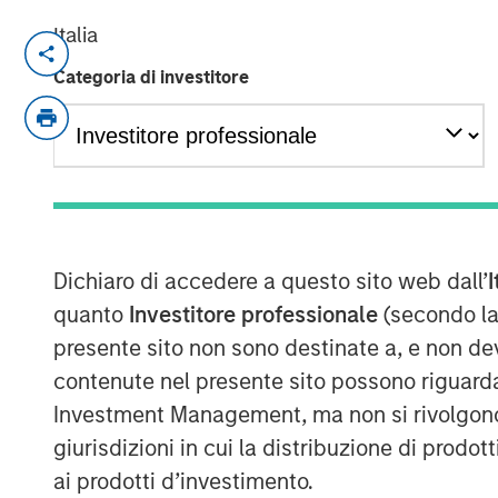
Italia
NEW YORK — December 15, 2025
Categoria di investitore
Morgan Stanley Investment Manageme
managed by Morgan Stanley Real Esta
today the acquisition of a last-mile de
to Los Angeles International Airport (
a major multinational e-commerce reta
includes a newly developed Class A d
Dichiaro di accedere a questo sito web dall’
I
industrial outdoor storage (IOS) parki
quanto
Investitore professionale
(secondo la
presente sito non sono destinate a, e non de
“We are pleased to acquire this facilit
contenute nel presente sito possono riguarda
location, underscoring our continued 
Investment Management, ma non si rivolgono, n
investments in core logistics markets
giurisdizioni in cui la distribuzione di prodot
Director at Morgan Stanley Real Estate 
ai prodotti d’investimento.
particular is a critical asset for distr