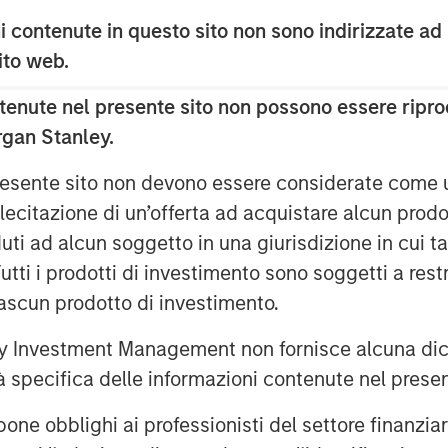
rnia where both a lack of space and
 contenute in questo sito non sono indirizzate ad
nt constraints.”
 sito web.
jacent to LAX in West LA and
enute nel presente sito non possono essere riprod
cess to some of the region’s most
rgan Stanley.
a Monica, Brentwood and Beverly
 presente sito non devono essere considerate come
lecitazione di un’offerta ad acquistare alcun prodot
seback of a 26-acre IOS facility in
ti ad alcun soggetto in una giurisdizione in cui tal
ture in November 2025. With this
 Tutti i prodotti di investimento sono soggetti a res
pproximately $1.5 billion of U.S.
ciascun prodotto di investimento.
 U.S. industrial portfolio to more
 Investment Management non fornisce alcuna dichi
tà specifica delle informazioni contenute nel prese
Milam, Head of U.S. Investments at
bblighi ai professionisti del settore finanziario 
, said: “The rise of e-commerce has