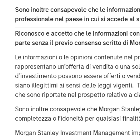
significant region of Southern Califo
Sono inoltre consapevole che le informazioni
regulatory hurdles present developme
professionale nel paese in cui si accede al
The property is uniquely situated ad
Riconosco e accetto che le informazioni cont
provides unparalleled distribution ac
parte senza il previo consenso scritto di Mo
affluent communities including Sant
Le informazioni o le opinioni contenute nel
Hills, and their three million residents.
rappresentano un’offerta di vendita o una sol
MSREI recently announced the sale lea
d’investimento possono essere offerti o vendu
Fontana, CA, for Oldcastle Infrastruc
siano illegittimi ai sensi delle leggi vigenti.
West LA facility, MSREI has acquired a
che sono riportate nel prospetto relativo a 
industrial assets this year bringing its
Sono inoltre consapevole che Morgan Stanley
than 75 million square feet.
completezza o l’idoneità per qualsiasi finali
Commenting on the asset class, Will 
Morgan Stanley Investment Management impone o
Morgan Stanley Real Estate Investing