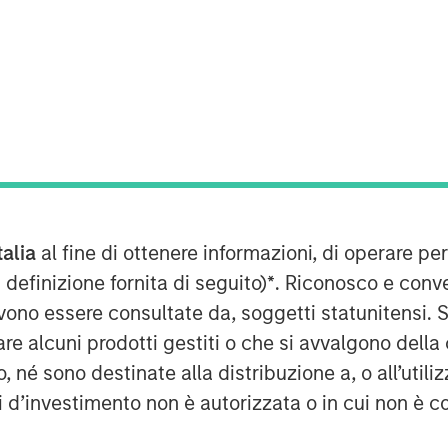
nt, through investment funds
te Investing (MSREI), announced
livery distribution facility adjacent
LAX) that is long-term net leased to
iler. The $211 million acquisition
istribution building and an
talia
al fine di ottenere informazioni, di operare per
ng site on 19 acres of land.
 definizione fornita di seguito)
*
. Riconosco e conv
vono essere consultate da, soggetti statunitensi. 
y in a highly strategic distribution
re alcuni prodotti gestiti o che si avvalgono della
strategy of securing key net lease
é sono destinate alla distribuzione a, o all’utilizz
,” said David Gross, Managing
ti d’investimento non è autorizzata o in cui non è c
Investing. “This facility in
ibution and logistics needs in a