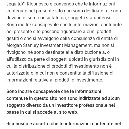
seguito)
*
. Riconosco e convengo che le informazioni
Stanley Infrastructure will begin a broader partnership
contenute nel presente sito non sono destinate a, e non
with management at Eureka Hunter and Magnum Hunter
devono essere consultate da, soggetti statunitensi.
aimed at expanding operations, growing the customer
Sono inoltre consapevole che le informazioni contenute
base, and securing additional build-out opportunities.
nel presente sito possono riguardare alcuni prodotti
The Eureka Hunter gas gathering system uses a network
gestiti o che si avvalgono della consulenza di entità di
of pipelines to transport dry and wet gas from wellheads
Morgan Stanley Investment Management, ma non si
to long-haul pipelines and processing plants. The system
rivolgono, né sono destinate alla distribuzione a, o
currently has more than 100 miles of pipeline in Ohio and
all’utilizzo da parte di soggetti ubicati in giurisdizioni in
West Virginia with interconnections to multiple
cui la distribuzione di prodotti d’investimento non è
processing plants and interstate pipelines. There are
autorizzata o in cui non è consentita la diffusione di
more than 50 additional miles under construction, most
informazioni relative ai prodotti d’investimento.
of which is scheduled for completion in 2014.
Sono inoltre consapevole che le informazioni
The transaction, which was concluded with Magnum
contenute in questo sito non sono indirizzate ad alcun
Hunter and the seller of the initial stake, Ridgeline
soggetto diverso da un investitore professionale nel
Midstream Holdings, LLC, a portfolio company of ArcLight
paese in cui si accede al sito web.
Capital Partners, LLC, includes a restructuring of the
Riconosco e accetto che le informazioni contenute nel
capital structure of Eureka Hunter, including the