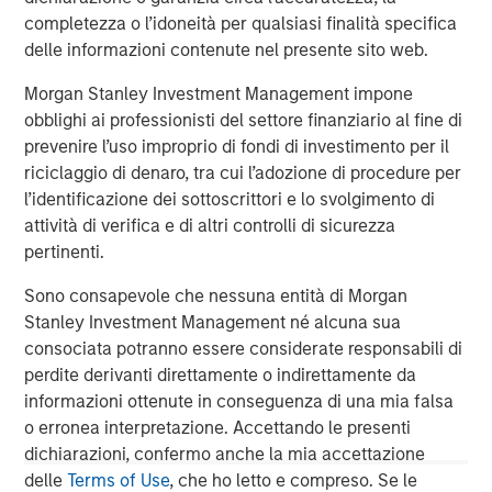
global network of Morgan Stanley to source investment
completezza o l’idoneità per qualsiasi finalità specifica
opportunities. For further information about Morgan
delle informazioni contenute nel presente sito web.
Stanley Infrastructure, please visit
Morgan Stanley Investment Management impone
www.morganstanley.com/im/infrastructurepartners
.
obblighi ai professionisti del settore finanziario al fine di
prevenire l’uso improprio di fondi di investimento per il
riciclaggio di denaro, tra cui l’adozione di procedure per
About Morgan Stanley
l’identificazione dei sottoscrittori e lo svolgimento di
attività di verifica e di altri controlli di sicurezza
Morgan Stanley (NYSE: MS) is a leading global financial
pertinenti.
services firm providing a wide range of investment
banking, securities, wealth management and investment
Sono consapevole che nessuna entità di Morgan
management services. With offices in more than 43
Stanley Investment Management né alcuna sua
countries, the Firm's employees serve clients worldwide
consociata potranno essere considerate responsabili di
including corporations, governments, institutions and
perdite derivanti direttamente o indirettamente da
individuals. For further information about Morgan Stanley,
informazioni ottenute in conseguenza di una mia falsa
please visit
www.morganstanley.com
.
o erronea interpretazione. Accettando le presenti
dichiarazioni, confermo anche la mia accettazione
delle
Terms of Use
, che ho letto e compreso. Se le