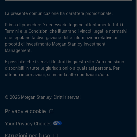
regionale, le banche centrali, le istituzioni internazionali
La presente comunicazione ha carattere promozionale.
e sovranazionali come la Banca mondiale, l’FMI, la BCE,
la BEI e altre organizzazioni internazionali analoghe, che
Prima di procedere è necessario leggere attentamente tutti i
agiscono per proprio conto.
Termini e le Condizioni che illustrano i vincoli legali e normativi
che regolano la divulgazione delle informazioni relative ai
Si osservi che la definizione di Investitore professionale
prodotti di investimento Morgan Stanley Investment
potrebbe non essere una definizione fornita dall’autorità
Management.
di regolamentazione del paese da cui si accede al sito
È possibile che i servizi illustrati in questo sito Web non siano
web.
disponibili in tutte le giurisdizioni o a qualsiasi persona. Per
ulteriori informazioni, si rimanda alle condizioni d'uso.
© 2026 Morgan Stanley. Diritti riservati.
Privacy e cookie
Your Privacy Choices
Istruzioni per l'uso