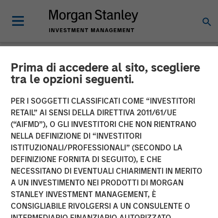
Prima di accedere al sito, scegliere
NEWSROOM
tra le opzioni seguenti.
Morgan Stanley
PER I SOGGETTI CLASSIFICATI COME “INVESTITORI
Infrastructure Enters into
RETAIL” AI SENSI DELLA DIRETTIVA 2011/61/UE
(“AIFMD”), O GLI INVESTITORI CHE NON RIENTRANO
Partnership with Respect to
NELLA DEFINIZIONE DI “INVESTITORI
ISTITUZIONALI/PROFESSIONALI” (SECONDO LA
Strategic US Midstream
DEFINIZIONE FORNITA DI SEGUITO), E CHE
Asset
NECESSITANO DI EVENTUALI CHIARIMENTI IN MERITO
A UN INVESTIMENTO NEI PRODOTTI DI MORGAN
STANLEY INVESTMENT MANAGEMENT, È
16 SETTEMBRE 2014
CONSIGLIABILE RIVOLGERSI A UN CONSULENTE O
INTERMEDIARIO FINANZIARIO AUTORIZZATO.