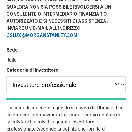
QUALORA NON SIA POSSIBILE RIVOLGERSI A UN
CONSULENTE O INTERMEDIARIO FINANZIARIO
AUTORIZZATO E SI NECESSITI DI ASSISTENZA,
INVIARE UN’E-MAIL ALL’INDIRIZZO
NEW YORK — Sep 16, 2014
CSLUX@MORGANSTANLEY.COM
Morgan Stanley Infrastructure, the dedicated
infrastructure investing platform of Morgan Stanley,
Sede
announced today an agreement to acquire in stages co-
Italia
control ownership of Eureka Hunter Holdings, LLC, a
natural gas gathering system situated in the Marcellus
Categoria di investitore
and Utica shale basins in the Appalachian region of the
United States.
Upon completion of all stages of the transaction, Morgan
Stanley Infrastructure will have co-control governance
Dichiaro di accedere a questo sito web dall’
Italia
al fine
and economic interest in Eureka Hunter along with
di ottenere informazioni, di operare per mio conto e di
Magnum Hunter Resources Corporation (NYSE: MHR), the
soddisfare i requisiti in quanto
Investitore
other co-control owner of Eureka Hunter and one of
professionale
(secondo la definizione fornita di
Eureka Hunter’s anchor customers. Additionally, Morgan