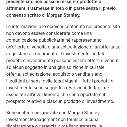
presente sito non possono essere riprodotte o
elimination of an early-stage preference share
altrimenti trasmesse in toto o in parte senza il previo
instrument, in order to better position the company for
consenso scritto di Morgan Stanley.
future growth. Negotiations with Magnum Hunter were
conducted on an exclusive basis.
Le informazioni o le opinioni contenute nel presente sito
non devono essere considerate come una
comunicazione pubblicitaria né rappresentano
About Morgan Stanley Infrastructure
un’offerta di vendita o una sollecitazione di un’offerta ad
acquistare alcun prodotto d’investimento, né tali
Morgan Stanley Infrastructure (MSI) is a leading global
prodotti d’investimento possono essere offerti o venduti
infrastructure investment platform. MSI employs a value-
ad alcun soggetto in una giurisdizione in cui tale
creation investment strategy and through an established,
offerta, sollecitazione, acquisto o vendita siano
disciplined process, seeks to invest in diverse
illegittimi ai sensi delle leggi vigenti. Tutti i prodotti di
infrastructure assets in predominantly OECD countries.
investimento sono soggetti a restrizioni dettagliate
MSI's team, one of the largest in the industry, is based in
associate all’investimento che sono riportate nel
New York, London, Melbourne, Hong Kong, Amsterdam,
prospetto relativo a ciascun prodotto di investimento.
and Mumbai. Team members possess considerable
knowledge and experience with respect to investing in
Sono inoltre consapevole che Morgan Stanley
and managing infrastructure assets and leverage their
Investment Management non fornisce alcuna
own senior-level relationships as well as the unparalleled
dichiarazione o garanzia circa l’accuratezza, la