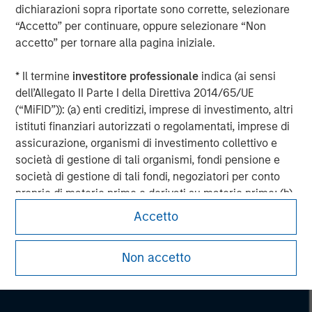
dichiarazioni sopra riportate sono corrette, selezionare
“Accetto” per continuare, oppure selezionare “Non
accetto” per tornare alla pagina iniziale.
* Il termine
investitore professionale
indica (ai sensi
dell’Allegato II Parte I della Direttiva 2014/65/UE
(“MiFID”)): (a) enti creditizi, imprese di investimento, altri
istituti finanziari autorizzati o regolamentati, imprese di
assicurazione, organismi di investimento collettivo e
società di gestione di tali organismi, fondi pensione e
società di gestione di tali fondi, negoziatori per conto
proprio di materie prime e derivati su materie prime; (b)
le imprese di grandi dimensioni che ottemperano, a
Accetto
Morgan Stanley
livello di singola società, ad almeno due dei seguenti
criteri dimensionali: (i) totale di bilancio: EUR 20 milioni,
Morgan Stanley Careers
Non accetto
(ii) fatturato netto: EUR 40 milioni o (iii) fondi propri: EUR
2 milioni, che agiscono per proprio conto; o (c) i governi
nazionali e regionali, compresi gli enti pubblici incaricati
della gestione del debito pubblico a livello nazionale o