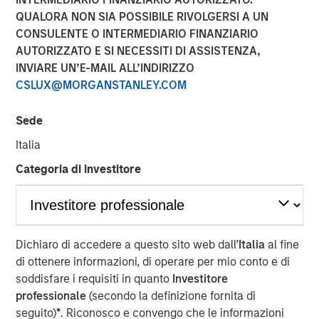
QUALORA NON SIA POSSIBILE RIVOLGERSI A UN
CONSULENTE O INTERMEDIARIO FINANZIARIO
NEW YORK, NY — March 21, 2018
AUTORIZZATO E SI NECESSITI DI ASSISTENZA,
INVIARE UN’E-MAIL ALL’INDIRIZZO
Investment funds managed by Morgan Stanley Energy
CSLUX@MORGANSTANLEY.COM
Partners (collectively, “MSEP”) announced today that
they have completed an investment in Specialized
Sede
Desanders, Inc. (“SDI” or the “Company”). MSEP is
partnering with CEO Chris Hemstock and the current SDI
Italia
management team to support the growth of the
Categoria di investitore
Company's innovative oilfield equipment and services
business across North America and internationally. Terms
of the transaction were not disclosed.
SDI, headquartered in Calgary, Alberta, is a leading oilfield
Dichiaro di accedere a questo sito web dall’
Italia
al fine
equipment company that specializes in engineering,
di ottenere informazioni, di operare per mio conto e di
assembling, distributing, and servicing patented, high-
soddisfare i requisiti in quanto
Investitore
pressure equipment that efficiently removes sand and
professionale
(secondo la definizione fornita di
other solids during the well flowback and production
seguito)
*
. Riconosco e convengo che le informazioni