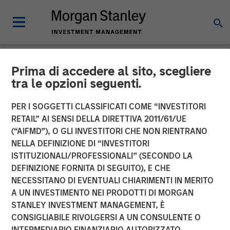
Prima di accedere al sito, scegliere
NEWSROOM
tra le opzioni seguenti.
Morgan Stanley Energy
PER I SOGGETTI CLASSIFICATI COME “INVESTITORI
Partners Completes
RETAIL” AI SENSI DELLA DIRETTIVA 2011/61/UE
(“AIFMD”), O GLI INVESTITORI CHE NON RIENTRANO
Investment in Specialized
NELLA DEFINIZIONE DI “INVESTITORI
ISTITUZIONALI/PROFESSIONALI” (SECONDO LA
Desanders, Inc.
DEFINIZIONE FORNITA DI SEGUITO), E CHE
NECESSITANO DI EVENTUALI CHIARIMENTI IN MERITO
A UN INVESTIMENTO NEI PRODOTTI DI MORGAN
21 MARZO 2018
STANLEY INVESTMENT MANAGEMENT, È
CONSIGLIABILE RIVOLGERSI A UN CONSULENTE O
INTERMEDIARIO FINANZIARIO AUTORIZZATO.