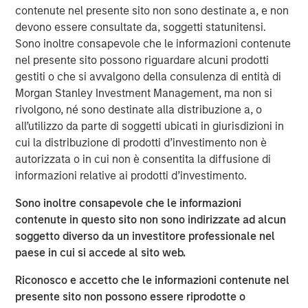
process. The Company has longstanding relationships
contenute nel presente sito non sono destinate a, e non
with top Canadian E&P firms and has been growing
devono essere consultate da, soggetti statunitensi.
rapidly in the U.S. market. The Company was co-founded
Sono inoltre consapevole che le informazioni contenute
by Chris Hemstock in 2001 and has built a world-class
nel presente sito possono riguardare alcuni prodotti
reputation for technical innovation, reliability, and service.
gestiti o che si avvalgono della consulenza di entità di
Morgan Stanley Investment Management, ma non si
John Moon, Managing Director and Head of Morgan
rivolgono, né sono destinate alla distribuzione a, o
Stanley Energy Partners, said “The North American
all’utilizzo da parte di soggetti ubicati in giurisdizioni in
energy industry continues to increase productivity, and
cui la distribuzione di prodotti d’investimento non è
innovative companies like SDI have proven critical in
autorizzata o in cui non è consentita la diffusione di
supporting this success. SDI will continue to play an
informazioni relative ai prodotti d’investimento.
important and growing role in enabling the next
generation of completion techniques. We are delighted to
Sono inoltre consapevole che le informazioni
partner with an innovative company that is uniquely well
contenute in questo sito non sono indirizzate ad alcun
suited to the changing industry.”
soggetto diverso da un investitore professionale nel
paese in cui si accede al sito web.
“We are excited to be working with Chris and the SDI
team to accelerate the Company's growth and expand
Riconosco e accetto che le informazioni contenute nel
their suite of novel sand management solutions,” added
presente sito non possono essere riprodotte o
Mark Bye, Managing Director of Morgan Stanley Energy