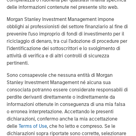
Canada, USA and internationally. For further information
delle informazioni contenute nel presente sito web.
about Specialty Desanders, Inc., please visit
Morgan Stanley Investment Management impone
www.desanders.com
.
obblighi ai professionisti del settore finanziario al fine di
prevenire l’uso improprio di fondi di investimento per il
riciclaggio di denaro, tra cui l’adozione di procedure per
About Morgan Stanley Energy Partners
l’identificazione dei sottoscrittori e lo svolgimento di
attività di verifica e di altri controlli di sicurezza
Morgan Stanley Energy Partners, the energy-focused
pertinenti.
private equity business of Morgan Stanley Investment
Management, is a leading energy private equity platform
Sono consapevole che nessuna entità di Morgan
that makes privately negotiated equity and equity-related
Stanley Investment Management né alcuna sua
investments in energy companies located primarily in
consociata potranno essere considerate responsabili di
North America. Morgan Stanley Energy Partners pursues
perdite derivanti direttamente o indirettamente da
a differentiated investment strategy, focused on the
informazioni ottenute in conseguenza di una mia falsa
buyout and build-up of strategically attractive,
o erronea interpretazione. Accettando le presenti
established energy businesses across the energy value
dichiarazioni, confermo anche la mia accettazione
chain in partnership with world-class management
delle
Terms of Use
, che ho letto e compreso. Se le
teams. For further information about Morgan Stanley
dichiarazioni sopra riportate sono corrette, selezionare