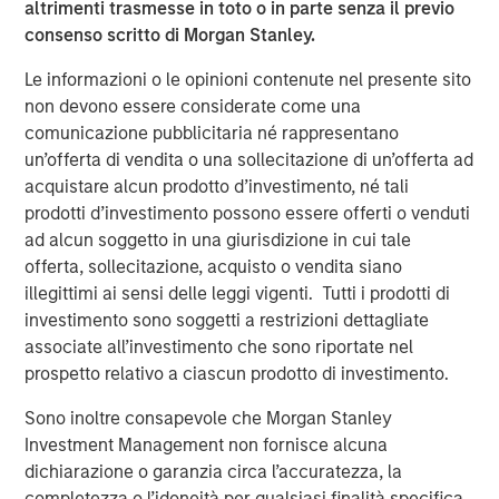
altrimenti trasmesse in toto o in parte senza il previo
Partners. “SDI’s management has a passion and proven
consenso scritto di Morgan Stanley.
track record of leveraging technical solutions to create
value for their customers, and we are pleased to be
Le informazioni o le opinioni contenute nel presente sito
joining with them to further build this capability.”
non devono essere considerate come una
comunicazione pubblicitaria né rappresentano
Chris Hemstock, CEO and co-founder of SDI said “MSEP
un’offerta di vendita o una sollecitazione di un’offerta ad
has decades of experience in the oil and gas industry and
acquistare alcun prodotto d’investimento, né tali
a vast network in the USA, Canada, and internationally
prodotti d’investimento possono essere offerti o venduti
that can help us grow. We have many exciting
ad alcun soggetto in una giurisdizione in cui tale
opportunities in front of us and truly believe that MSEP
offerta, sollecitazione, acquisto o vendita siano
brings the expertise, networks, and resources that we
illegittimi ai sensi delle leggi vigenti. Tutti i prodotti di
need in a partner.”
investimento sono soggetti a restrizioni dettagliate
associate all’investimento che sono riportate nel
prospetto relativo a ciascun prodotto di investimento.
About Specialized Desanders, Inc.
Sono inoltre consapevole che Morgan Stanley
Headquartered in Calgary, Alberta, Specialty Desanders,
Investment Management non fornisce alcuna
Inc. is a leading provider of proprietary desanding
dichiarazione o garanzia circa l’accuratezza, la
equipment and services serving oil and gas customers in
completezza o l’idoneità per qualsiasi finalità specifica