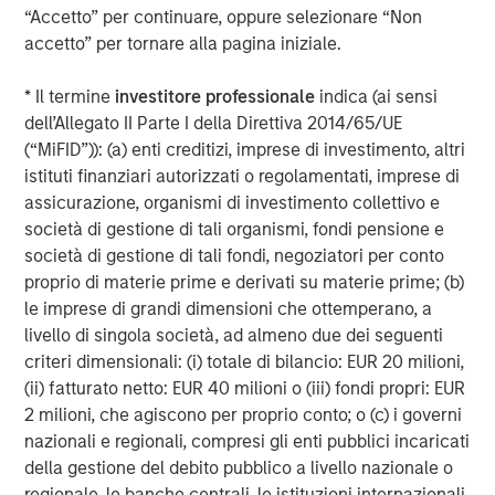
Energy Partners, please visit
“Accetto” per continuare, oppure selezionare “Non
www.morganstanley.com/im/energypartners
.
accetto” per tornare alla pagina iniziale.
* Il termine
investitore professionale
indica (ai sensi
About Morgan Stanley Investment Management
dell’Allegato II Parte I della Direttiva 2014/65/UE
(“MiFID”)): (a) enti creditizi, imprese di investimento, altri
Morgan Stanley Investment Management, together with
istituti finanziari autorizzati o regolamentati, imprese di
its investment advisory affiliates, has more than 608
assicurazione, organismi di investimento collettivo e
investment professionals around the world and $482
società di gestione di tali organismi, fondi pensione e
billion in assets under management or supervision as of
società di gestione di tali fondi, negoziatori per conto
December 31, 2017. Morgan Stanley Investment
proprio di materie prime e derivati su materie prime; (b)
Management strives to provide outstanding long-term
le imprese di grandi dimensioni che ottemperano, a
investment performance, service and a comprehensive
livello di singola società, ad almeno due dei seguenti
suite of investment management solutions to a diverse
criteri dimensionali: (i) totale di bilancio: EUR 20 milioni,
client base, which includes governments, institutions,
(ii) fatturato netto: EUR 40 milioni o (iii) fondi propri: EUR
corporations and individuals worldwide. For further
2 milioni, che agiscono per proprio conto; o (c) i governi
information about Morgan Stanley Investment
nazionali e regionali, compresi gli enti pubblici incaricati
Management, please visit
www.morganstanley.com/im
.
della gestione del debito pubblico a livello nazionale o
regionale, le banche centrali, le istituzioni internazionali