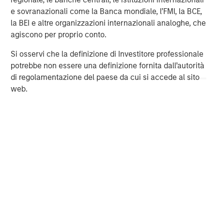
e sovranazionali come la Banca mondiale, l’FMI, la BCE,
About Morgan Stanley
la BEI e altre organizzazioni internazionali analoghe, che
agiscono per proprio conto.
Morgan Stanley (NYSE: MS) is a leading global financial
services firm providing investment banking, securities,
Si osservi che la definizione di Investitore professionale
wealth management and investment management
potrebbe non essere una definizione fornita dall’autorità
services. With offices in more than 42 countries, the
di regolamentazione del paese da cui si accede al sito
Firm's employees serve clients worldwide including
web.
corporations, governments, institutions and individuals.
For more information about Morgan Stanley, please visit
www.morganstanley.com
.
Morgan Stanley Energy Partners
Morgan Stanley Energy Partners makes control
investments in energy companies primarily located in
North America. The team focuses on the buyout and
build-up of strategically attractive, established energy
businesses across the energy value chain in partnership