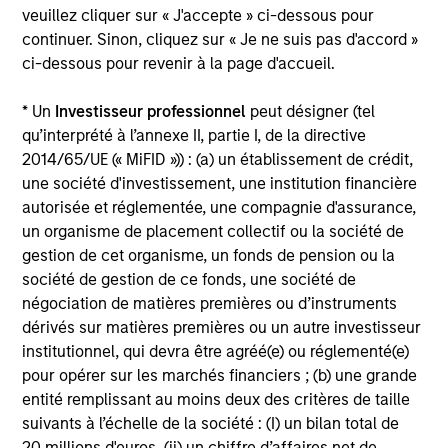
veuillez cliquer sur « J'accepte » ci-dessous pour
Investment Approach
continuer. Sinon, cliquez sur « Je ne suis pas d'accord »
ci-dessous pour revenir à la page d'accueil.
* Un
Investisseur professionnel
peut désigner (tel
For international equity investing, we believe that
qu’interprété à l’annexe II, partie I, de la directive
applying a global macro framework to evaluate the
2014/65/UE (« MiFID »)) : (a) un établissement de crédit,
return potential of countries, sectors, and industries
une société d'investissement, une institution financière
and themes combined with fundamental stock
autorisée et réglementée, une compagnie d'assurance,
selection, is the best way to generate long-term
un organisme de placement collectif ou la société de
capital appreciation over a market cycle.
gestion de cet organisme, un fonds de pension ou la
société de gestion de ce fonds, une société de
We consider future economic growth of countries and
négociation de matières premières ou d’instruments
currency movements to be critical drivers of stock
dérivés sur matières premières ou un autre investisseur
returns. We actively select among countries and
institutionnel, qui devra être agréé(e) ou réglementé(e)
employs fundamental analysis to identify attractive
pour opérer sur les marchés financiers ; (b) une grande
sectors, industries and themes and equities with the
entité remplissant au moins deux des critères de taille
ability to generate long-term earnings growth.
suivants à l’échelle de la société : (I) un bilan total de
20 millions d'euros, (ii) un chiffre d’affaires net de