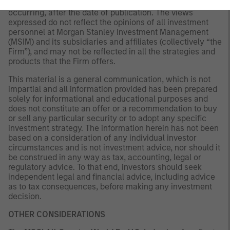
available or circumstances existing, or changes
occurring, after the date of publication. The views
expressed do not reflect the opinions of all investment
personnel at Morgan Stanley Investment Management
(MSIM) and its subsidiaries and affiliates (collectively “the
Firm”), and may not be reflected in all the strategies and
products that the Firm offers.
This material is a general communication, which is not
impartial and all information provided has been prepared
solely for informational and educational purposes and
does not constitute an offer or a recommendation to buy
or sell any particular security or to adopt any specific
investment strategy. The information herein has not been
based on a consideration of any individual investor
circumstances and is not investment advice, nor should it
be construed in any way as tax, accounting, legal or
regulatory advice. To that end, investors should seek
independent legal and financial advice, including advice
as to tax consequences, before making any investment
decision.
OTHER CONSIDERATIONS