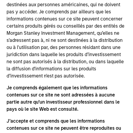
destinées aux personnes américaines, qui ne doivent
qualitatively rank developed and emerging countries,
pas y accéder. Je comprends par ailleurs que les
where allocation decisions are based on a country's
informations contenues sur ce site peuvent concerner
projected future economic growth and equity market
certains produits gérés ou conseillés par des entités de
return potential. The approach combines country analysis
Morgan Stanley Investment Management, qu’elles ne
with sector allocation and bottom-up stock selection,
s'adressent pas à, ni ne sont destinées à la distribution
where investment decisions are implemented either
ou à l'utilisation par, des personnes résidant dans une
through sector, industry or stock-specific allocations
juridiction dans laquelle les produits d’investissement
within and across markets. Investments are based on
ne sont pas autorisés à la distribution, ou dans laquelle
fundamental analysis, in an effort to identify those
la diffusion d'informations sur les produits
equities that stand to benefit the most from the team's
d’investissement n'est pas autorisée.
investment view.
Je comprends également que les informations
contenues sur ce site ne sont adressées à aucune
partie autre qu’un investisseur professionnel dans le
pays où le site Web est consulté.
J’accepte et comprends que les informations
contenues sur ce site ne peuvent être reproduites ou