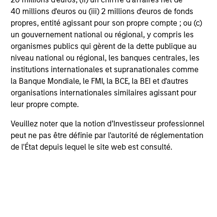
All country/currency, sector, industry and thematic,
40 millions d'euros ou (iii) 2 millions d'euros de fonds
and stock weightings are driven by a disciplined
propres, entité agissant pour son propre compte ; ou (c)
investment process and a fundamental analysis of
un gouvernement national ou régional, y compris les
inherent quality and valuation characteristics.
organismes publics qui gèrent de la dette publique au
niveau national ou régional, les banques centrales, les
institutions internationales et supranationales comme
la Banque Mondiale, le FMI, la BCE, la BEI et d'autres
organisations internationales similaires agissant pour
Investment Process
leur propre compte.
Veuillez noter que la notion d’Investisseur professionnel
peut ne pas être définie par l'autorité de réglementation
de l'État depuis lequel le site web est consulté.
Identifying where we are in the Global
1
Economic Cycle
Our process begins with a macro-outlook of the global
economic and business cycles to determine positioning
in the current and anticipated market environment.