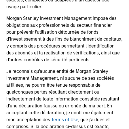
anywhere’ core portfolio
usage particulier.
The portfolio is designed to capitalize on our best ideas in
developed, emerging and select frontier markets on an
Morgan Stanley Investment Management impose des
unconstrained basis. The managers seek to generate
obligations aux professionnels du secteur financier
alpha through high conviction allocations to countries,
pour prévenir l’utilisation détournée de fonds
sectors, industries, and securities.
d’investissement à des fins de blanchiment de capitaux,
y compris des procédures permettant l'identification
3
des abonnés et la réalisation de vérifications, ainsi que
d'autres contrôles de sécurité pertinents.
Je reconnais qu'aucune entité de Morgan Stanley
A combination of Growth and Value investing
Investment Management, ni aucune de ses sociétés
styles
affiliées, ne pourra être tenue responsable de
Style allocations are actively adjusted as we move
quelconques pertes résultant directement ou
through the economic cycle. We position the portfolio in
indirectement de toute information consultée résultant
those stocks that best represent our definition of
d’une déclaration fausse ou erronée de ma part. En
‘Sustainable Growers’ or ‘Compelling Value’ opportunities.
acceptant cette déclaration, je confirme également
mon acceptation des
Terms of Use
, que j'ai lues et
comprises. Si la déclaration ci-dessus est exacte,