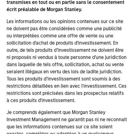
Differentiators
transmises en tout ou en partie sans le consentement
écrit préalable de Morgan Stanley.
1
Les informations ou les opinions contenues sur ce site
ne doivent pas être considérées comme une publicité
ou interprétées comme une offre de vente ou une
sollicitation d'achat de produits d'investissement. En
A differentiated core approach to global
equity investing
outre, de tels produits d’investissement ne doivent être
We combine a top down and bottom up approach to
ni proposés ni vendus à toute personne d’une juridiction
global equity investing. We analyze where we are in the
dans laquelle de tels offre, sollicitation, achat ou vente
macro cycle, evaluate the return potential of each
seraient illégaux en vertu des lois de ladite juridiction.
country through this macro lens and identify stocks that
Tous les produits d’investissement sont soumis à des
best reflect our views of the current and expected market
restrictions détaillées en lien avec l'investissement. Ces
environment.
restrictions sont précisées dans les prospectus relatifs
à ces produits d'investissement.
2
Je comprends également que Morgan Stanley
Investment Management ne garantit pas ni ne reconnait
que les informations contenues sur ce site soient
A highly active, high conviction, ‘go
exactes, complètes ou adaptées à un quelconque