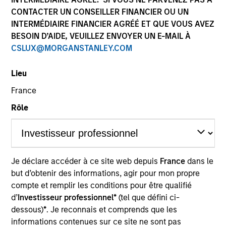
CONTACTER UN CONSEILLER FINANCIER OU UN
INTERMÉDIAIRE FINANCIER AGRÉÉ ET QUE VOUS AVEZ
Quick Facts
BESOIN D’AIDE, VEUILLEZ ENVOYER UN E-MAIL À
Benchmark
CSLUX@MORGANSTANLEY.COM
MSCI All Country World ex USA Index
Lieu
Former Benchmark
France
MSCI EAFE Index
Rôle
Insights
Je déclare accéder à ce site web depuis
France
dans le
but d’obtenir des informations, agir pour mon propre
Overview
compte et remplir les conditions pour être qualifié
d’
Investisseur professionnel*
(tel que défini ci-
The
Passport Overseas Equity Strategy
seeks long-term
dessous)
*
. Je reconnais et comprends que les
capital appreciation. The investment team relies on a
informations contenues sur ce site ne sont pas
proprietary, top-down framework to quantitatively and