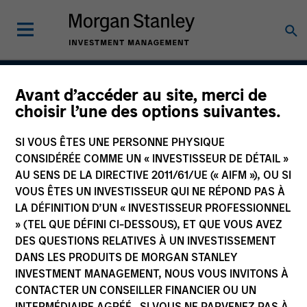
Avant d’accéder au site, merci de
Passport Overseas
choisir l’une des options suivantes.
Equity Strategy
SI VOUS ÊTES UNE PERSONNE PHYSIQUE
CONSIDÉRÉE COMME UN « INVESTISSEUR DE DÉTAIL »
AU SENS DE LA DIRECTIVE 2011/61/UE (« AIFM »), OU SI
VOUS ÊTES UN INVESTISSEUR QUI NE RÉPOND PAS À
Strategy Inception
September 1986
LA DÉFINITION D’UN « INVESTISSEUR PROFESSIONNEL
» (TEL QUE DÉFINI CI-DESSOUS), ET QUE VOUS AVEZ
DES QUESTIONS RELATIVES À UN INVESTISSEMENT
DANS LES PRODUITS DE MORGAN STANLEY
Asset Class
INVESTMENT MANAGEMENT, NOUS VOUS INVITONS À
Global Equity
CONTACTER UN CONSEILLER FINANCIER OU UN
INTERMÉDIAIRE AGRÉÉ. SI VOUS NE PARVENEZ PAS À