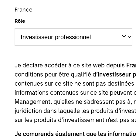
Derivatives
France
Rôle
Overview
I
Je déclare accéder à ce site web depuis
Fra
conditions pour être qualifié d’
Investisseur 
Overview
contenues sur ce site ne sont pas destinées
informations contenues sur ce site peuvent 
Parametric's Overlay solutions form a 
Management, qu’elles ne s'adressent pas à, ni
optimize their portfolios and remain al
juridiction dans laquelle les produits d’inves
sur les produits d’investissement n'est pas a
Je comprends également que les information