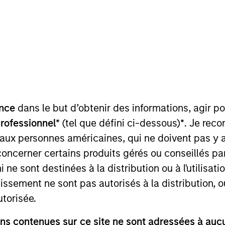
nvestment Approach
Investment Proces
nce
dans le but d’obtenir des informations, agir p
professionnel*
(tel que défini ci-dessous)
*
. Je rec
 aux personnes américaines, qui ne doivent pas y 
concerner certains produits gérés ou conseillés p
comprehensive portfolio management platform that 
 ne sont destinées à la distribution ou à l'utilisat
igned with strategic policy objectives.
tissement ne sont pas autorisés à la distribution, o
utorisée.
s contenues sur ce site ne sont adressées à aucun