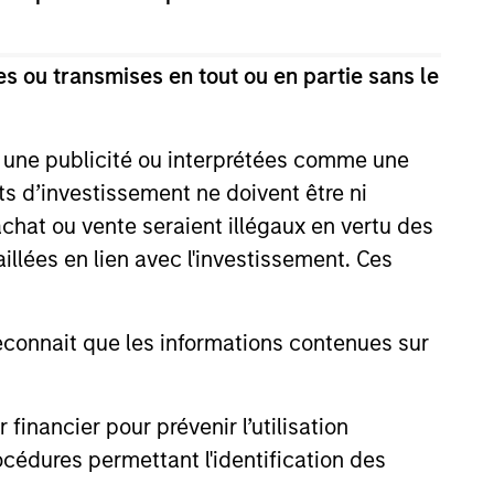
s ou transmises en tout ou en partie sans le
4
e une publicité ou interprétées comme une
its d’investissement ne doivent être ni
 achat ou vente seraient illégaux en vertu des
aillées en lien avec l'investissement. Ces
TRANSPARENCY
ur
We provide detailed, timely
onnait que les informations contenues sur
exposure and performance
e with
reporting day in and day out.
nancier pour prévenir l’utilisation
cédures permettant l'identification des