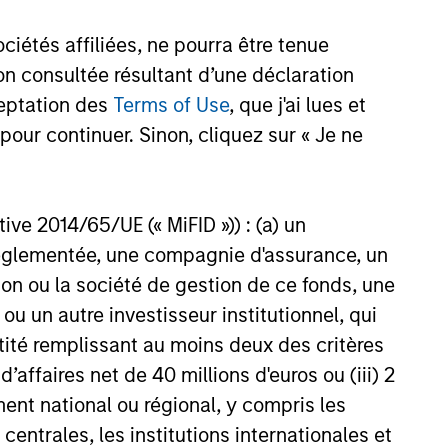
étés affiliées, ne pourra être tenue
n consultée résultant d’une déclaration
ceptation des
Terms of Use
, que j'ai lues et
pour continuer. Sinon, cliquez sur « Je ne
lp investors increase expected return
ctive 2014/65/UE (« MiFID »)) : (a) un
ocation. These highly customizable
t réglementée, une compagnie d'assurance, un
 evolving institutional investor
on ou la société de gestion de ce fonds, une
u un autre investisseur institutionnel, qui
ntité remplissant au moins deux des critères
ncy-based or exposure-based. When
 d’affaires net de 40 millions d'euros ou (iii) 2
ges, or help achieve specific asset
ent national ou régional, y compris les
entrales, les institutions internationales et