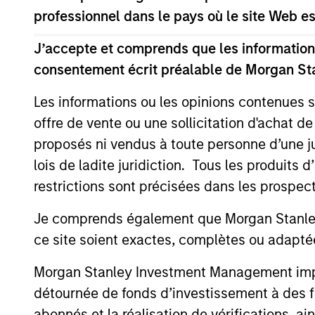
professionnel dans le pays où le site Web es
J’accepte et comprends que les informations
Differentiators
consentement écrit préalable de Morgan St
1
Les informations ou les opinions contenues 
offre de vente ou une sollicitation d'achat de
proposés ni vendus à toute personne d’une juri
lois de ladite juridiction. Tous les produits 
CUSTOMIZATION
CLI
restrictions sont précisées dans les prospec
EN
Each overlay solution is wholly-
Je comprends également que Morgan Stanley 
tailored to the unique needs of
Our in
ce site soient exactes, complètes ou adapté
the client.
servi
consis
Morgan Stanley Investment Management impose
commun
détournée de fonds d’investissement à des f
clients
abonnés et la réalisation de vérifications, ai