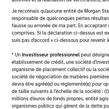
Je reconnais qu'aucune entité de Morgan Sta
responsable de quelconques pertes résultant
Investment App
fausse ou erronée de ma part. En acceptant
comprises. Si la déclaration ci-dessus est ex
suis pas d'accord » ci-dessous pour revenir à
Parametric overlay solutions offer a c
* Un
Investisseur professionnel
peut désigner 
and reduce tracking error, by managin
établissement de crédit, une société d'inves
solutions are engineered by our team of
organisme de placement collectif ou la socié
challenges.
société de négociation de matières premières
devra être agréé(e) ou réglementé(e) pour op
Our solutions offer rules-based and t
de taille suivants à l’échelle de la société : (I
applied to a portfolio, overlay solutio
millions d'euros de fonds propres, entité ag
allocation goals. Some of the common 
organismes publics qui gèrent de la dette pub