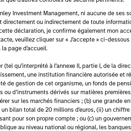
nley Investment Management, ni aucune de ses soci
 directement ou indirectement de toute informatio
roach
 cette déclaration, je confirme également mon ac
acte, veuillez cliquer sur « J'accepte » ci-dessous 
 la page d'accueil.
omprehensive platform of solutions designed to he
(tel qu’interprété à l’annexe II, partie I, de la dire
g residual exposures around a targeted policy all
tissement, une institution financière autorisée e
 derivative investment experts, built to help solve
té de gestion de cet organisme, un fonds de pensi
 ou d’instruments dérivés sur matières premières o
érer sur les marchés financiers ; (b) une grande e
ransparent approaches that are generally efficie
) un bilan total de 20 millions d'euros, (ii) un chiffre
ns can help mitigate policy implementation challen
issant pour son propre compte ; ou (c) un gouvernem
overlay strategies we employ include:
lique au niveau national ou régional, les banques c