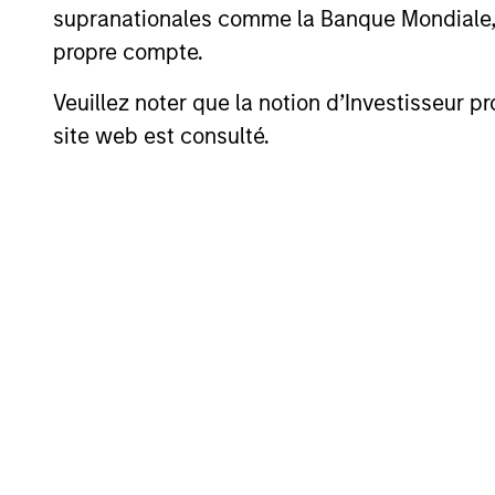
supranationales comme la Banque Mondiale, le 
Cash Overlay
propre compte.
Currency Overlay
Veuillez noter que la notion d’Investisseur pr
Rebalancing Overlay
site web est consulté.
Transition overlay
Investment Pro