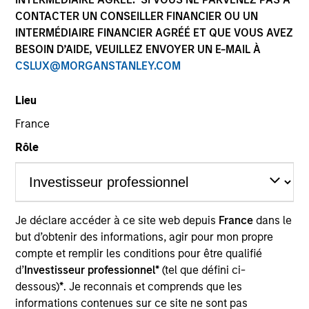
Quick Facts
CONTACTER UN CONSEILLER FINANCIER OU UN
INTERMÉDIAIRE FINANCIER AGRÉÉ ET QUE VOUS AVEZ
BESOIN D’AIDE, VEUILLEZ ENVOYER UN E-MAIL À
CSLUX@MORGANSTANLEY.COM
Related Product
Lieu
Pooled Vehicle
France
Insights
Rôle
Overview
Je déclare accéder à ce site web depuis
France
dans le
Seeks to provide an attractive total return, with low
but d’obtenir des informations, agir pour mon propre
correlation to traditional asset classes.
compte et remplir les conditions pour être qualifié
d’
Investisseur professionnel*
(tel que défini ci-
dessous)
*
. Je reconnais et comprends que les
informations contenues sur ce site ne sont pas