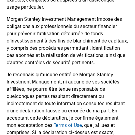
ALTS IN FOCUS
A
usage particulier.
Morgan Stanley Investment Management impose des
Hedge Funds 2026 Midyear Outlook
Lo
obligations aux professionnels du secteur financier
Y
As markets grow more complex and the
pour prévenir l’utilisation détournée de fonds
dispersion of outcomes increases, we believe
A
d’investissement à des fins de blanchiment de capitaux,
hedge funds will continue to play a valuable role
se
y compris des procédures permettant l'identification
in investor portfolios through 2026, offering the
L
des abonnés et la réalisation de vérifications, ainsi que
potential to enhance returns, reduce volatility,
de
d'autres contrôles de sécurité pertinents.
and provide diversification regardless of the
market’s ultimate direction.
Je reconnais qu'aucune entité de Morgan Stanley
Investment Management, ni aucune de ses sociétés
16-JUL-2026
1
affiliées, ne pourra être tenue responsable de
quelconques pertes résultant directement ou
indirectement de toute information consultée résultant
d’une déclaration fausse ou erronée de ma part. En
acceptant cette déclaration, je confirme également
mon acceptation des
Terms of Use
, que j'ai lues et
comprises. Si la déclaration ci-dessus est exacte,