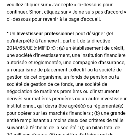
veuillez cliquer sur « J'accepte » ci-dessous pour
continuer. Sinon, cliquez sur « Je ne suis pas d'accord »
Alternative investments are speculative and include a
ci-dessous pour revenir à la page d'accueil.
high degree of risk. Investors could lose all or a
substantial amount of their investment. Alternative
investments are suitable only for long-term investors
* Un
Investisseur professionnel
peut désigner (tel
willing to forego liquidity and put capital at risk for an
qu’interprété à l’annexe II, partie I, de la directive
indefinite period of time. Alternative investments are
2014/65/UE (« MiFID »)) : (a) un établissement de crédit,
typically highly illiquid – there is no secondary market
for private funds, and there may be restrictions on
une société d'investissement, une institution financière
redemptions or assigning or otherwise transferring
autorisée et réglementée, une compagnie d'assurance,
investments into private funds. Alternative investment
un organisme de placement collectif ou la société de
funds often engage in leverage and other speculative
gestion de cet organisme, un fonds de pension ou la
practices that may increase volatility and risk of loss.
Alternative investments typically have higher fees and
société de gestion de ce fonds, une société de
expenses than other investment vehicles, and such fees
négociation de matières premières ou d’instruments
and expenses will lower returns achieved by investors.
dérivés sur matières premières ou un autre investisseur
This is prepared for sophisticated investors who are
institutionnel, qui devra être agréé(e) ou réglementé(e)
capable of understanding the risks associated with the
pour opérer sur les marchés financiers ; (b) une grande
investments described herein and may not be
entité remplissant au moins deux des critères de taille
appropriate for you. The information presented
suivants à l’échelle de la société : (I) un bilan total de
represents how the portfolio management team
generally implements its investment process under
20 millions d'euros, (ii) un chiffre d’affaires net de