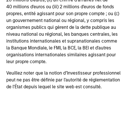
normal market conditions.
40 millions d'euros ou (iii) 2 millions d'euros de fonds
propres, entité agissant pour son propre compte ; ou (c)
This material is a general communication, which is not
impartial and all information provided has been prepared
un gouvernement national ou régional, y compris les
solely for informational and educational purposes and
organismes publics qui gèrent de la dette publique au
does not constitute an offer or a recommendation to buy
niveau national ou régional, les banques centrales, les
or sell any particular security or to adopt any specific
institutions internationales et supranationales comme
investment strategy. The information herein has not been
based on a consideration of any individual investor
la Banque Mondiale, le FMI, la BCE, la BEI et d'autres
circumstances and is not investment advice, nor should it
organisations internationales similaires agissant pour
be construed in any way as tax, accounting, legal or
leur propre compte.
regulatory advice. To that end, investors should seek
independent legal and financial advice, including advice
Veuillez noter que la notion d’Investisseur professionnel
as to tax consequences, before making any investment
decision.
peut ne pas être définie par l'autorité de réglementation
de l'État depuis lequel le site web est consulté.
Any views and opinions provided are those of the
portfolio management team and are subject to change at
any time due to market or economic conditions and may
not necessarily come to pass. Furthermore, the views will
not be updated or otherwise revised to reflect information
that subsequently becomes available or circumstances
existing, or changes occurring. The views expressed do
not reflect the opinions of all portfolio managers at