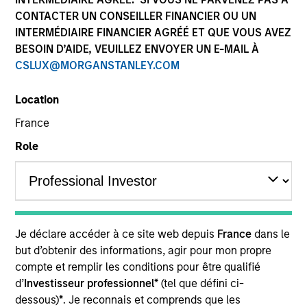
CONTACTER UN CONSEILLER FINANCIER OU UN
INTERMÉDIAIRE FINANCIER AGRÉÉ ET QUE VOUS AVEZ
BESOIN D’AIDE, VEUILLEZ ENVOYER UN E-MAIL À
Quick Facts
CSLUX@MORGANSTANLEY.COM
Benchmark
Location
Russell 2000 Growth Index
France
Role
Insights
Overview
Je déclare accéder à ce site web depuis
France
dans le
Morgan Stanley Inception
seeks long-term capital
but d’obtenir des informations, agir pour mon propre
appreciation by investing in high-quality established and
compte et remplir les conditions pour être qualifié
emerging companies with capitalizations within the
d’
Investisseur professionnel*
(tel que défini ci-
range of companies included in the Russell 2000 Growth
dessous)
*
. Je reconnais et comprends que les