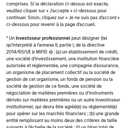
bottom-up analysis and qualitative judgment rather than
comprises. Si la déclaration ci-dessus est exacte,
through top-down forecasting. Additionally, the team
veuillez cliquer sur « J'accepte » ci-dessous pour
holds that optimal stock selection is primarily a function
continuer. Sinon, cliquez sur « Je ne suis pas d'accord »
of making long-term investments in companies with:
ci-dessous pour revenir à la page d'accueil.
Inherent sustainable competitive advantages (such as a
patent portfolio; a network or community effect, etc.);
* Un
Investisseur professionnel
peut désigner (tel
brand-name recognition; the ability to redeploy capital at
qu’interprété à l’annexe II, partie I, de la directive
high rates of return; and strong free-cash-flow yield three
2014/65/UE (« MiFID »)) : (a) un établissement de crédit,
to five years in the future. These characteristics, in the
une société d'investissement, une institution financière
team's view, provide the potential for consistent long-term
autorisée et réglementée, une compagnie d'assurance,
growth and competitive returns.
un organisme de placement collectif ou la société de
gestion de cet organisme, un fonds de pension ou la
The team believes that the development of insights is
société de gestion de ce fonds, une société de
valuable to the investment process, and guiding
négociation de matières premières ou d’instruments
principles combined with intellectual and process
dérivés sur matières premières ou un autre investisseur
flexibility are critical to strong decision-making in pursuit
institutionnel, qui devra être agréé(e) ou réglementé(e)
of attractive investments.
pour opérer sur les marchés financiers ; (b) une grande
entité remplissant au moins deux des critères de taille
suivants à l’échelle de la société : (I) un bilan total de