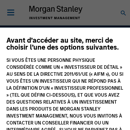
Avant d’accéder au site, merci de
Inception
choisir l’une des options suivantes.
SI VOUS ÊTES UNE PERSONNE PHYSIQUE
CONSIDÉRÉE COMME UN « INVESTISSEUR DE DÉTAIL »
Team Inception
AU SENS DE LA DIRECTIVE 2011/61/UE (« AIFM »), OU SI
December 1998
VOUS ÊTES UN INVESTISSEUR QUI NE RÉPOND PAS À
LA DÉFINITION D’UN « INVESTISSEUR PROFESSIONNEL
» (TEL QUE DÉFINI CI-DESSOUS), ET QUE VOUS AVEZ
DES QUESTIONS RELATIVES À UN INVESTISSEMENT
Asset Class
DANS LES PRODUITS DE MORGAN STANLEY
US Equity
INVESTMENT MANAGEMENT, NOUS VOUS INVITONS À
CONTACTER UN CONSEILLER FINANCIER OU UN
INTERMÉDIAIRE AGRÉÉ. SI VOUS NE PARVENEZ PAS À