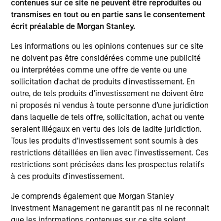
contenues sur ce site ne peuvent être reproduites ou
transmises en tout ou en partie sans le consentement
Culture
écrit préalable de Morgan Stanley.
The team’s culture is shaped by four core values that are
cultivated and reinforced in many ways: intellectual
Les informations ou les opinions contenues sur ce site
curiosity and flexibility, perspective, self-awareness and
ne doivent pas être considérées comme une publicité
partnership.
ou interprétées comme une offre de vente ou une
sollicitation d'achat de produits d'investissement. En
2
outre, de tels produits d’investissement ne doivent être
ni proposés ni vendus à toute personne d’une juridiction
dans laquelle de tels offre, sollicitation, achat ou vente
Reading Network
seraient illégaux en vertu des lois de ladite juridiction.
The team’s reading network includes more than 100
Tous les produits d’investissement sont soumis à des
investor and non-investor participants, leverages the
restrictions détaillées en lien avec l'investissement. Ces
distributed knowledge of the firm and encourages cross-
restrictions sont précisées dans les prospectus relatifs
disciplinary thinking. Each week the team circulates
à ces produits d'investissement.
articles, essays and thought pieces from a wide range of
Je comprends également que Morgan Stanley
sources outside mainstream Wall Street in order to help
Investment Management ne garantit pas ni ne reconnait
enhance its knowledge and inform investment decisions.
que les informations contenues sur ce site soient