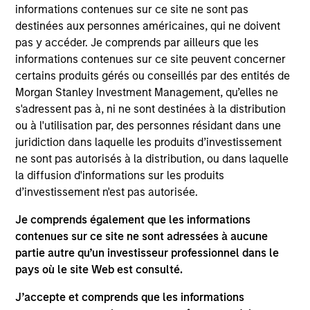
Index. To help achieve its objective, the investment team
informations contenues sur ce site ne sont pas
seeks companies with sustainable competitive
destinées aux personnes américaines, qui ne doivent
advantages, strong free-cash-flow yields and favorable
pas y accéder. Je comprends par ailleurs que les
returns on invested capital trends. The team focuses on
informations contenues sur ce site peuvent concerner
long-term growth rather than short-term events, with
certains produits gérés ou conseillés par des entités de
their stock selection informed by rigorous fundamental
Morgan Stanley Investment Management, qu’elles ne
analysis.
s'adressent pas à, ni ne sont destinées à la distribution
ou à l'utilisation par, des personnes résidant dans une
juridiction dans laquelle les produits d’investissement
ne sont pas autorisés à la distribution, ou dans laquelle
la diffusion d'informations sur les produits
d’investissement n'est pas autorisée.
Je comprends également que les informations
Differentiators
contenues sur ce site ne sont adressées à aucune
partie autre qu’un investisseur professionnel dans le
pays où le site Web est consulté.
1
J’accepte et comprends que les informations