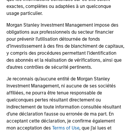
3
exactes, complètes ou adaptées à un quelconque
usage particulier.
Morgan Stanley Investment Management impose des
Value-added through focus on broader
obligations aux professionnels du secteur financier
perspective
pour prévenir l’utilisation détournée de fonds
The investment team analyzes companies across the
d’investissement à des fins de blanchiment de capitaux,
market-capitalization spectrum, and each team member
y compris des procédures permettant l'identification
typically follows more than one industry where the
des abonnés et la réalisation de vérifications, ainsi que
business models are distinctly different.
d'autres contrôles de sécurité pertinents.
Je reconnais qu'aucune entité de Morgan Stanley
Investment Management, ni aucune de ses sociétés
affiliées, ne pourra être tenue responsable de
Investment Approach
quelconques pertes résultant directement ou
indirectement de toute information consultée résultant
d’une déclaration fausse ou erronée de ma part. En
Counterpoint Global believes that it may achieve value-
acceptant cette déclaration, je confirme également
added investment results more consistently through
mon acceptation des
Terms of Use
, que j'ai lues et