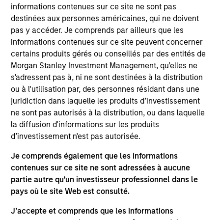
informations contenues sur ce site ne sont pas
portfolio.
destinées aux personnes américaines, qui ne doivent
pas y accéder. Je comprends par ailleurs que les
informations contenues sur ce site peuvent concerner
certains produits gérés ou conseillés par des entités de
Morgan Stanley Investment Management, qu’elles ne
s'adressent pas à, ni ne sont destinées à la distribution
ou à l'utilisation par, des personnes résidant dans une
juridiction dans laquelle les produits d’investissement
Differentiators
ne sont pas autorisés à la distribution, ou dans laquelle
la diffusion d'informations sur les produits
1
d’investissement n'est pas autorisée.
Je comprends également que les informations
contenues sur ce site ne sont adressées à aucune
Security Selection
partie autre qu’un investisseur professionnel dans le
We specialize in high quality securitized investing,
pays où le site Web est consulté.
including traditional, low volatility ABS and Agency MBS
J’accepte et comprends que les informations
backed by single- and multi-family loans. Our approach