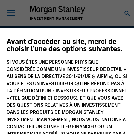
Avant d’accéder au site, merci de
Atlanta Capital High
choisir l’une des options suivantes.
Quality Premier
SI VOUS ÊTES UNE PERSONNE PHYSIQUE
CONSIDÉRÉE COMME UN « INVESTISSEUR DE DÉTAIL »
AU SENS DE LA DIRECTIVE 2011/61/UE (« AIFM »), OU SI
VOUS ÊTES UN INVESTISSEUR QUI NE RÉPOND PAS À
Strategy Inception
April 1993
LA DÉFINITION D’UN « INVESTISSEUR PROFESSIONNEL
» (TEL QUE DÉFINI CI-DESSOUS), ET QUE VOUS AVEZ
DES QUESTIONS RELATIVES À UN INVESTISSEMENT
DANS LES PRODUITS DE MORGAN STANLEY
Asset Class
INVESTMENT MANAGEMENT, NOUS VOUS INVITONS À
Securitized
CONTACTER UN CONSEILLER FINANCIER OU UN
INTERMÉDIAIRE AGRÉÉ. SI VOUS NE PARVENEZ PAS À