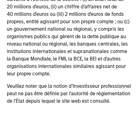
Seek to provide liquidity in all market conditions
20 millions d'euros, (ii) un chiffre d’affaires net de
40 millions d'euros ou (iii) 2 millions d'euros de fonds
propres, entité agissant pour son propre compte ; ou (c)
un gouvernement national ou régional, y compris les
organismes publics qui gèrent de la dette publique au
Portfolio Managers
niveau national ou régional, les banques centrales, les
institutions internationales et supranationales comme
la Banque Mondiale, le FMI, la BCE, la BEI et d'autres
organisations internationales similaires agissant pour
leur propre compte.
Brad Buie, CFA
Executive Director
Veuillez noter que la notion d’Investisseur professionnel
peut ne pas être définie par l'autorité de réglementation
de l'État depuis lequel le site web est consulté.
Kyle Johns, CFA
Executive Director