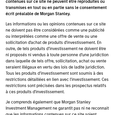
contenues sur ce site ne peuvent être reproduites ou
focuses on identifying securitized bonds with stable and
transmises en tout ou en partie sans le consentement
predictable cash flows and low credit and event risk.
écrit préalable de Morgan Stanley.
2
Les informations ou les opinions contenues sur ce site
ne doivent pas être considérées comme une publicité
ou interprétées comme une offre de vente ou une
Sector Emphasis
sollicitation d'achat de produits d'investissement. En
We deemphasize corporate bonds. Instead, we
outre, de tels produits d’investissement ne doivent être
emphasize high quality securitized bonds because they
ni proposés ni vendus à toute personne d’une juridiction
office similar yields to corporate bonds with lower
dans laquelle de tels offre, sollicitation, achat ou vente
correlations to risk assets.
seraient illégaux en vertu des lois de ladite juridiction.
Tous les produits d’investissement sont soumis à des
3
restrictions détaillées en lien avec l'investissement. Ces
restrictions sont précisées dans les prospectus relatifs
à ces produits d'investissement.
Results of Our Process
Je comprends également que Morgan Stanley
We seek to provide liquidity in all markets and deliver a
Investment Management ne garantit pas ni ne reconnait
consistent return profile with a low correlation to risk
que les informations contenues sur ce site soient