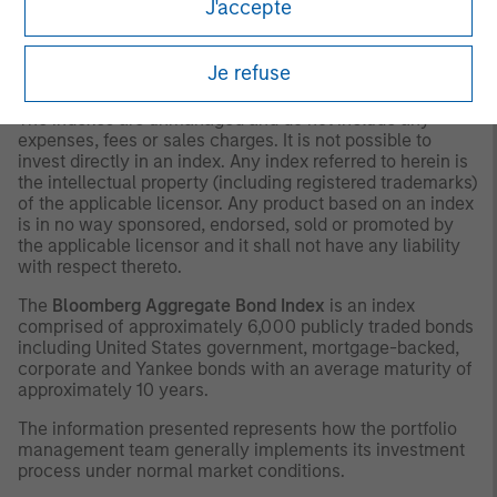
J'accepte
as to tax consequences, before making any investment
decision.
Je refuse
OTHER CONSIDERATIONS
The indexes are unmanaged and do not include any
expenses, fees or sales charges. It is not possible to
invest directly in an index. Any index referred to herein is
the intellectual property (including registered trademarks)
of the applicable licensor. Any product based on an index
is in no way sponsored, endorsed, sold or promoted by
the applicable licensor and it shall not have any liability
with respect thereto.
The
Bloomberg Aggregate Bond Index
is an index
comprised of approximately 6,000 publicly traded bonds
including United States government, mortgage-backed,
corporate and Yankee bonds with an average maturity of
approximately 10 years.
The information presented represents how the portfolio
management team generally implements its investment
process under normal market conditions.