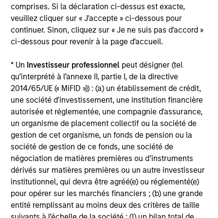
Investment Process
comprises. Si la déclaration ci-dessus est exacte,
veuillez cliquer sur « J'accepte » ci-dessous pour
continuer. Sinon, cliquez sur « Je ne suis pas d'accord »
ci-dessous pour revenir à la page d'accueil.
Our Strategy:
1
* Un
Investisseur professionnel
peut désigner (tel
Focus on issue selection & yield curve management
qu’interprété à l’annexe II, partie I, de la directive
2014/65/UE (« MiFID »)) : (a) un établissement de crédit,
Exploit inefficiencies in asset- and mortgage-
une société d'investissement, une institution financière
backed securities
autorisée et réglementée, une compagnie d'assurance,
un organisme de placement collectif ou la société de
Systematically underweight corporate bonds
gestion de cet organisme, un fonds de pension ou la
société de gestion de ce fonds, une société de
Our Objective:
2
négociation de matières premières ou d’instruments
dérivés sur matières premières ou un autre investisseur
To serve as a ‘hedge’ to falling equity and other risk
institutionnel, qui devra être agréé(e) ou réglementé(e)
asset prices
pour opérer sur les marchés financiers ; (b) une grande
entité remplissant au moins deux des critères de taille
To help cushion against market volatility
suivants à l’échelle de la société : (I) un bilan total de