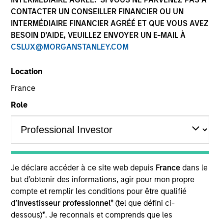
CONTACTER UN CONSEILLER FINANCIER OU UN
INTERMÉDIAIRE FINANCIER AGRÉÉ ET QUE VOUS AVEZ
Quick Facts
BESOIN D’AIDE, VEUILLEZ ENVOYER UN E-MAIL À
Benchmark
CSLUX@MORGANSTANLEY.COM
Bloomberg Aggregate Index
Location
France
Insights
Role
Overview
The High Quality Premier strategy takes a risk-controlled
Je déclare accéder à ce site web depuis
France
dans le
approach that seeks to add value through security
but d’obtenir des informations, agir pour mon propre
selection, sector emphasis and yield curve
compte et remplir les conditions pour être qualifié
management. We emphasize high quality securitized
d’
Investisseur professionnel*
(tel que défini ci-
bonds due to their attractive yields and low correlation to
dessous)
*
. Je reconnais et comprends que les
risk assets, which help stabilize returns in a diversified