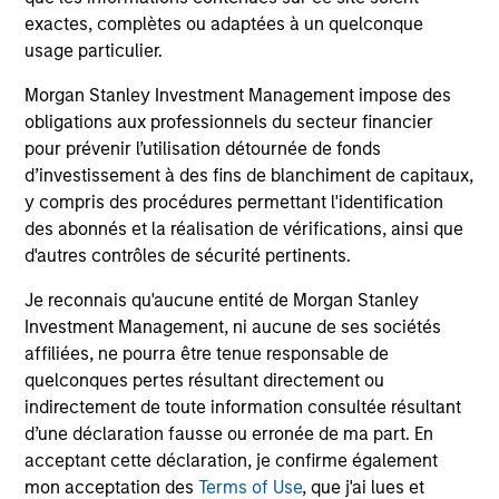
assets, helping offset risk in a diversified portfolio.
exactes, complètes ou adaptées à un quelconque
usage particulier.
Morgan Stanley Investment Management impose des
Investment Approach
obligations aux professionnels du secteur financier
pour prévenir l’utilisation détournée de fonds
d’investissement à des fins de blanchiment de capitaux,
y compris des procédures permettant l'identification
We invest in high quality securitized bonds with stable
des abonnés et la réalisation de vérifications, ainsi que
and predictable cash flows and low credit and event risk.
d'autres contrôles de sécurité pertinents.
These types of securities can produce consistent returns
and preserve capital during times of capital market
Je reconnais qu'aucune entité de Morgan Stanley
uncertainty. We seek to provide liquidity in all markets
Investment Management, ni aucune de ses sociétés
and deliver a consistent return profile with a low
affiliées, ne pourra être tenue responsable de
correlation to risk assets, helping offset risk in a
quelconques pertes résultant directement ou
diversified portfolio.
indirectement de toute information consultée résultant
d’une déclaration fausse ou erronée de ma part. En
acceptant cette déclaration, je confirme également
mon acceptation des
Terms of Use
, que j'ai lues et