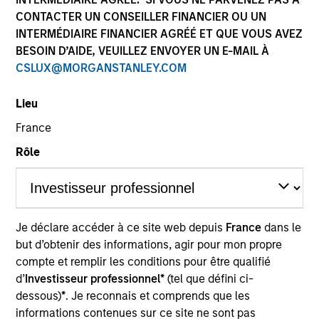
CONTACTER UN CONSEILLER FINANCIER OU UN
INTERMÉDIAIRE FINANCIER AGRÉÉ ET QUE VOUS AVEZ
BESOIN D’AIDE, VEUILLEZ ENVOYER UN E-MAIL À
Quick Facts
CSLUX@MORGANSTANLEY.COM
Benchmark
Lieu
Russell 1000 Growth Index
France
Rôle
Related Product
Pooled Vehicle
Je déclare accéder à ce site web depuis
France
dans le
Insights
but d’obtenir des informations, agir pour mon propre
compte et remplir les conditions pour être qualifié
d’
Investisseur professionnel*
(tel que défini ci-
dessous)
*
. Je reconnais et comprends que les
Overview
informations contenues sur ce site ne sont pas