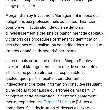
They promote cross-disciplinary thinking where investors
usage particulier.
follow areas with distinctly different business models.
Morgan Stanley Investment Management impose des
3
obligations aux professionnels du secteur financier
pour prévenir l’utilisation détournée de fonds
d’investissement à des fins de blanchiment de capitaux,
y compris des procédures permettant l'identification
CULTURE
des abonnés et la réalisation de vérifications, ainsi que
Counterpoint Global has a distinctive culture that
d'autres contrôles de sécurité pertinents.
encourages innovation, evolution and continued learning.
4
Je reconnais qu'aucune entité de Morgan Stanley
Investment Management, ni aucune de ses sociétés
affiliées, ne pourra être tenue responsable de
quelconques pertes résultant directement ou
EXPERIENCED AND STABLE TEAM
indirectement de toute information consultée résultant
The team has been managing money since 1998. They
d’une déclaration fausse ou erronée de ma part. En
have a long-term investment horizon that promotes
acceptant cette déclaration, je confirme également
perspective and insight.
mon acceptation des
Terms of Use
, que j'ai lues et
comprises. Si la déclaration ci-dessus est exacte,