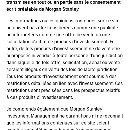
Differentiators
transmises en tout ou en partie sans le consentement
écrit préalable de Morgan Stanley.
1
Les informations ou les opinions contenues sur ce site
ne doivent pas être considérées comme une publicité
ou interprétées comme une offre de vente ou une
sollicitation d'achat de produits d'investissement. En
Aligned with Clients
outre, de tels produits d’investissement ne doivent être
Counterpoint Global’s long-term incentive compensation
ni proposés ni vendus à toute personne d’une juridiction
program requires investors to allocate a significant
dans laquelle de tels offre, sollicitation, achat ou vente
portion of deferred compensation into the portfolios they
seraient illégaux en vertu des lois de ladite juridiction.
manage.
Tous les produits d’investissement sont soumis à des
2
restrictions détaillées en lien avec l'investissement. Ces
restrictions sont précisées dans les prospectus relatifs
à ces produits d'investissement.
CROSS-DISCIPLINARY THINKING AND
Je comprends également que Morgan Stanley
RESEARCH INTO EMERGING THEMES
Investment Management ne garantit pas ni ne reconnait
Their generalist approach and disruptive change research
que les informations contenues sur ce site soient
are unique in an industry that leans toward specialization.
exactes, complètes ou adaptées à un quelconque