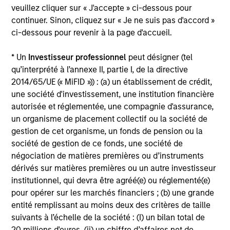
veuillez cliquer sur « J'accepte » ci-dessous pour
continuer. Sinon, cliquez sur « Je ne suis pas d'accord »
Investment Approach
ci-dessous pour revenir à la page d'accueil.
* Un
Investisseur professionnel
peut désigner (tel
qu’interprété à l’annexe II, partie I, de la directive
Counterpoint Global believes that it may achieve value-
2014/65/UE (« MiFID »)) : (a) un établissement de crédit,
added investment results more consistently through
une société d'investissement, une institution financière
bottom-up analysis and qualitative judgment rather than
autorisée et réglementée, une compagnie d'assurance,
through top-down forecasting. Additionally, the team
un organisme de placement collectif ou la société de
holds that optimal stock selection is primarily a function
gestion de cet organisme, un fonds de pension ou la
of making long-term investments in companies with:
société de gestion de ce fonds, une société de
inherent sustainable competitive advantages (such as a
négociation de matières premières ou d’instruments
patent portfolio, a network or community effect, etc.);
dérivés sur matières premières ou un autre investisseur
brand-name recognition; the ability to redeploy capital at
institutionnel, qui devra être agréé(e) ou réglementé(e)
high rates of return; and strong free-cash-flow yield three
pour opérer sur les marchés financiers ; (b) une grande
to five years in the future. These characteristics, in the
entité remplissant au moins deux des critères de taille
team’s view, provide the potential for consistent long-
suivants à l’échelle de la société : (I) un bilan total de
term growth and competitive returns.
20 millions d'euros, (ii) un chiffre d’affaires net de