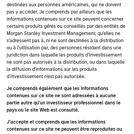
destinées aux personnes américaines, qui ne doivent
Morgan Stanley Growth
seeks long-term capital
pas y accéder. Je comprends par ailleurs que les
appreciation by investing in high-quality established and
informations contenues sur ce site peuvent concerner
emerging companies with capitalizations within the
certains produits gérés ou conseillés par des entités de
range of companies included in the Russell 1000 Growth
Morgan Stanley Investment Management, qu’elles ne
Index. To help achieve its objective, the investment team
s'adressent pas à, ni ne sont destinées à la distribution
seeks companies with sustainable competitive
ou à l'utilisation par, des personnes résidant dans une
advantages, strong free cash flow yields and favorable
juridiction dans laquelle les produits d’investissement
return on invested capital trends. The team focuses on
ne sont pas autorisés à la distribution, ou dans laquelle
long-term growth rather than short-term events, with
la diffusion d'informations sur les produits
their stock selection informed by rigorous fundamental
d’investissement n'est pas autorisée.
analysis.
Je comprends également que les informations
contenues sur ce site ne sont adressées à aucune
partie autre qu’un investisseur professionnel dans le
pays où le site Web est consulté.
J’accepte et comprends que les informations
contenues sur ce site ne peuvent être reproduites ou