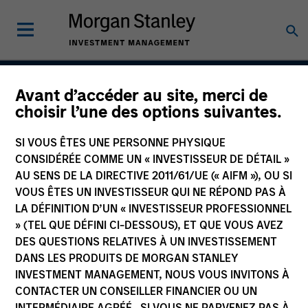
Avant d’accéder au site, merci de
Growth
choisir l’une des options suivantes.
SI VOUS ÊTES UNE PERSONNE PHYSIQUE
CONSIDÉRÉE COMME UN « INVESTISSEUR DE DÉTAIL »
Team Inception
AU SENS DE LA DIRECTIVE 2011/61/UE (« AIFM »), OU SI
August 2004
VOUS ÊTES UN INVESTISSEUR QUI NE RÉPOND PAS À
LA DÉFINITION D’UN « INVESTISSEUR PROFESSIONNEL
» (TEL QUE DÉFINI CI-DESSOUS), ET QUE VOUS AVEZ
DES QUESTIONS RELATIVES À UN INVESTISSEMENT
Asset Class
DANS LES PRODUITS DE MORGAN STANLEY
US Equity
INVESTMENT MANAGEMENT, NOUS VOUS INVITONS À
CONTACTER UN CONSEILLER FINANCIER OU UN
INTERMÉDIAIRE AGRÉÉ. SI VOUS NE PARVENEZ PAS À