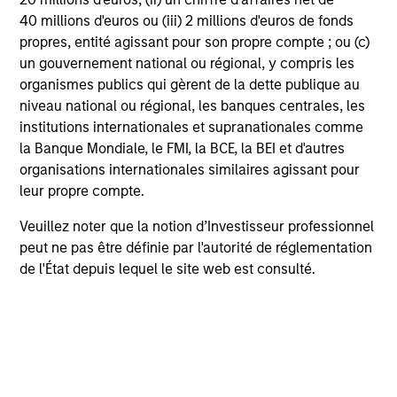
40 millions d'euros ou (iii) 2 millions d'euros de fonds
The team believes that the development of insights is
propres, entité agissant pour son propre compte ; ou (c)
valuable to the investment process, and guiding
un gouvernement national ou régional, y compris les
principles combined with intellectual and process
organismes publics qui gèrent de la dette publique au
flexibility are critical to strong decision-making in pursuit
niveau national ou régional, les banques centrales, les
of attractive investments.
institutions internationales et supranationales comme
la Banque Mondiale, le FMI, la BCE, la BEI et d'autres
organisations internationales similaires agissant pour
leur propre compte.
Veuillez noter que la notion d’Investisseur professionnel
Investment Process
peut ne pas être définie par l'autorité de réglementation
de l'État depuis lequel le site web est consulté.