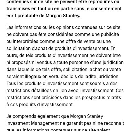
contenues sur ce site ne peuvent être reproduites ou
transmises en tout ou en partie sans le consentement
Combined Quantitative and Qualitative
Approach:
écrit préalable de Morgan Stanley.
The team’s investment approach integrates strong
Les informations ou les opinions contenues sur ce site
qualitative analysis with robust quantitative valuation
ne doivent pas être considérées comme une publicité
tools at every stage of the investment process, providing
ou interprétées comme une offre de vente ou une
a robust credit management process.
sollicitation d'achat de produits d'investissement. En
2
outre, de tels produits d’investissement ne doivent être
ni proposés ni vendus à toute personne d’une juridiction
dans laquelle de tels offre, sollicitation, achat ou vente
seraient illégaux en vertu des lois de ladite juridiction.
Extensive Experience:
Tous les produits d’investissement sont soumis à des
The Global Fixed Income Team at Morgan Stanley
restrictions détaillées en lien avec l'investissement. Ces
Investment Management has invested in fixed income
restrictions sont précisées dans les prospectus relatifs
assets since 1975, and in European fixed income assets
à ces produits d'investissement.
since 1990.
Je comprends également que Morgan Stanley
3
Investment Management ne garantit pas ni ne reconnait
que les informations contenues sur ce site soient