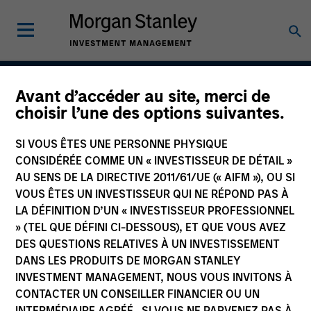
Avant d’accéder au site, merci de
European Credit Strategy
choisir l’une des options suivantes.
SI VOUS ÊTES UNE PERSONNE PHYSIQUE
CONSIDÉRÉE COMME UN « INVESTISSEUR DE DÉTAIL »
Strategy Inception
AU SENS DE LA DIRECTIVE 2011/61/UE (« AIFM »), OU SI
September 2001
VOUS ÊTES UN INVESTISSEUR QUI NE RÉPOND PAS À
LA DÉFINITION D’UN « INVESTISSEUR PROFESSIONNEL
» (TEL QUE DÉFINI CI-DESSOUS), ET QUE VOUS AVEZ
DES QUESTIONS RELATIVES À UN INVESTISSEMENT
Asset Class
DANS LES PRODUITS DE MORGAN STANLEY
Investment Grade Credit
INVESTMENT MANAGEMENT, NOUS VOUS INVITONS À
CONTACTER UN CONSEILLER FINANCIER OU UN
INTERMÉDIAIRE AGRÉÉ. SI VOUS NE PARVENEZ PAS À