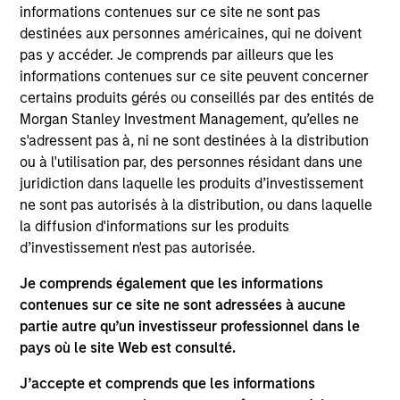
informations contenues sur ce site ne sont pas
diversified portfolio of primarily euro-denominated debt
destinées aux personnes américaines, qui ne doivent
issued by corporations and nongovernment related
pas y accéder. Je comprends par ailleurs que les
issuers. To help achieve this objective, the strategy
informations contenues sur ce site peuvent concerner
combines a top-down macroeconomic assessment, to
certains produits gérés ou conseillés par des entités de
determine optimal beta positioning for the portfolio, with
Morgan Stanley Investment Management, qu’elles ne
rigorous bottom-up fundamental analysis.
s'adressent pas à, ni ne sont destinées à la distribution
ou à l'utilisation par, des personnes résidant dans une
juridiction dans laquelle les produits d’investissement
ne sont pas autorisés à la distribution, ou dans laquelle
la diffusion d'informations sur les produits
d’investissement n'est pas autorisée.
Je comprends également que les informations
Differentiators
contenues sur ce site ne sont adressées à aucune
partie autre qu’un investisseur professionnel dans le
1
pays où le site Web est consulté.
J’accepte et comprends que les informations