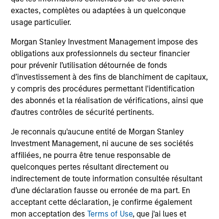
exactes, complètes ou adaptées à un quelconque
usage particulier.
Global Research:
An emphasis on a team-based approach to research and
Morgan Stanley Investment Management impose des
investment allows investors to benefit from the combined
obligations aux professionnels du secteur financier
expertise of the Global Fixed Income Team at Morgan
pour prévenir l’utilisation détournée de fonds
Stanley Investment Management. Approximately 80% of
d’investissement à des fins de blanchiment de capitaux,
the team’s research is generated in-house, and this is
y compris des procédures permettant l'identification
supplemented by Morgan Stanley sell-side and 3rd party
des abonnés et la réalisation de vérifications, ainsi que
research.
d'autres contrôles de sécurité pertinents.
Je reconnais qu'aucune entité de Morgan Stanley
Investment Management, ni aucune de ses sociétés
Investment Approach
affiliées, ne pourra être tenue responsable de
quelconques pertes résultant directement ou
indirectement de toute information consultée résultant
d’une déclaration fausse ou erronée de ma part. En
The investment team believes that market participants
acceptant cette déclaration, je confirme également
may often mis-value a company’s default risk, resulting in
mon acceptation des
Terms of Use
, que j'ai lues et