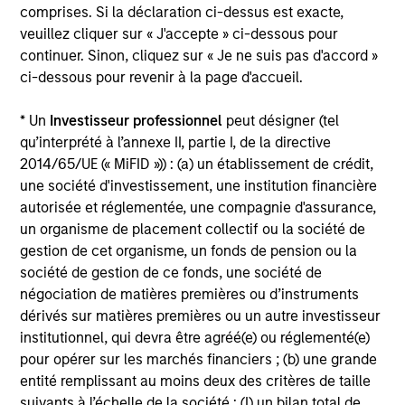
bond prices that fail to reflect the true credit profile of a
comprises. Si la déclaration ci-dessus est exacte,
company. However, the team believes that the market will
veuillez cliquer sur « J'accepte » ci-dessous pour
re-value the bond prices of high-quality issuers based
continuer. Sinon, cliquez sur « Je ne suis pas d'accord »
over time, thereby offering investors the opportunity to
ci-dessous pour revenir à la page d'accueil.
potentially exploit these pricing inefficiencies and earn
superior returns over the long term.
* Un
Investisseur professionnel
peut désigner (tel
qu’interprété à l’annexe II, partie I, de la directive
The team believes that successful credit management
2014/65/UE (« MiFID »)) : (a) un établissement de crédit,
depends on four factors:
une société d'investissement, une institution financière
• A value-driven process;
autorisée et réglementée, une compagnie d'assurance,
un organisme de placement collectif ou la société de
• Forward-looking credit analysis;
gestion de cet organisme, un fonds de pension ou la
société de gestion de ce fonds, une société de
• Broad diversification to help reduce portfolio risk;
négociation de matières premières ou d’instruments
• A global approach.
dérivés sur matières premières ou un autre investisseur
institutionnel, qui devra être agréé(e) ou réglementé(e)
pour opérer sur les marchés financiers ; (b) une grande
entité remplissant au moins deux des critères de taille
suivants à l’échelle de la société : (I) un bilan total de