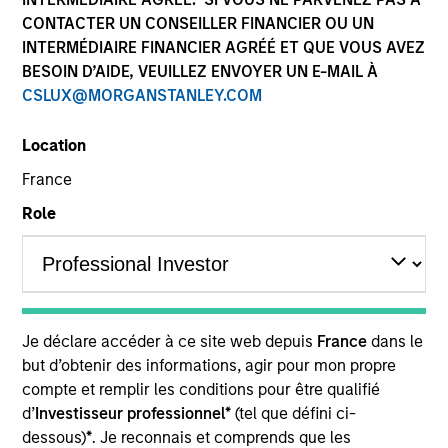
Quick Facts
CONTACTER UN CONSEILLER FINANCIER OU UN
INTERMÉDIAIRE FINANCIER AGRÉÉ ET QUE VOUS AVEZ
Benchmark
BESOIN D’AIDE, VEUILLEZ ENVOYER UN E-MAIL À
CSLUX@MORGANSTANLEY.COM
Bloomberg Euro Aggregate: Corporates Index
Location
Related Product
France
Pooled Vehicle
Role
Insights
Je déclare accéder à ce site web depuis
France
dans le
Overview
but d’obtenir des informations, agir pour mon propre
compte et remplir les conditions pour être qualifié
The
European Credit Strategy
is a value-oriented fixed
d’
Investisseur professionnel*
(tel que défini ci-
income strategy that seeks attractive total returns from
dessous)
*
. Je reconnais et comprends que les
income and price appreciation by investing in a globally