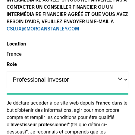
CONTACTER UN CONSEILLER FINANCIER OU UN
INTERMÉDIAIRE FINANCIER AGRÉÉ ET QUE VOUS AVEZ
Quick Facts
BESOIN D’AIDE, VEUILLEZ ENVOYER UN E-MAIL À
Benchmark
CSLUX@MORGANSTANLEY.COM
Bloomberg Euro-Aggregate Index
Location
France
Related Product
Role
Pooled Vehicle
Insights
Je déclare accéder à ce site web depuis
France
dans le
but d’obtenir des informations, agir pour mon propre
compte et remplir les conditions pour être qualifié
Overview
d’
Investisseur professionnel*
(tel que défini ci-
dessous)
*
. Je reconnais et comprends que les
The
European Aggregate Core Plus Strategy
is a value-