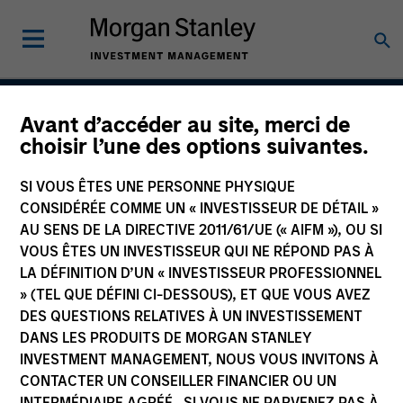
Avant d’accéder au site, merci de
European Aggregate
choisir l’une des options suivantes.
Core Plus Strategy
SI VOUS ÊTES UNE PERSONNE PHYSIQUE
CONSIDÉRÉE COMME UN « INVESTISSEUR DE DÉTAIL »
AU SENS DE LA DIRECTIVE 2011/61/UE (« AIFM »), OU SI
VOUS ÊTES UN INVESTISSEUR QUI NE RÉPOND PAS À
Strategy Inception
February 1997
LA DÉFINITION D’UN « INVESTISSEUR PROFESSIONNEL
» (TEL QUE DÉFINI CI-DESSOUS), ET QUE VOUS AVEZ
DES QUESTIONS RELATIVES À UN INVESTISSEMENT
DANS LES PRODUITS DE MORGAN STANLEY
Asset Class
INVESTMENT MANAGEMENT, NOUS VOUS INVITONS À
Multi-Sector
CONTACTER UN CONSEILLER FINANCIER OU UN
INTERMÉDIAIRE AGRÉÉ. SI VOUS NE PARVENEZ PAS À