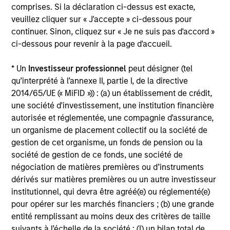
comprises. Si la déclaration ci-dessus est exacte,
Investment Approach
veuillez cliquer sur « J'accepte » ci-dessous pour
continuer. Sinon, cliquez sur « Je ne suis pas d'accord »
ci-dessous pour revenir à la page d'accueil.
The investment team believes that market participants
may often mis-value a company’s default risk, resulting in
* Un
Investisseur professionnel
peut désigner (tel
bond prices that fail to reflect the true credit profile of a
qu’interprété à l’annexe II, partie I, de la directive
company. However, the team believes that the market will
2014/65/UE (« MiFID »)) : (a) un établissement de crédit,
re-value the bond prices of high-quality issuers based
une société d'investissement, une institution financière
over time, thereby offering investors the opportunity to
autorisée et réglementée, une compagnie d'assurance,
potentially exploit these pricing inefficiencies and earn
un organisme de placement collectif ou la société de
superior returns over the long term. The team believes
gestion de cet organisme, un fonds de pension ou la
that successful credit management depends on four
société de gestion de ce fonds, une société de
factors:
négociation de matières premières ou d’instruments
dérivés sur matières premières ou un autre investisseur
A value-driven process
institutionnel, qui devra être agréé(e) ou réglementé(e)
pour opérer sur les marchés financiers ; (b) une grande
Forward-looking credit analysis
entité remplissant au moins deux des critères de taille
Broad diversification to help reduce portfolio risk
suivants à l’échelle de la société : (I) un bilan total de