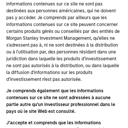
informations contenues sur ce site ne sont pas
oriented fixed income strategy that seeks attractive total
destinées aux personnes américaines, qui ne doivent
returns from income and price appreciation by investing
pas y accéder. Je comprends par ailleurs que les
in a globally diversified portfolio of government,
informations contenues sur ce site peuvent concerner
corporation, and non-government debt denominated in
certains produits gérés ou conseillés par des entités de
euro and non-euro currencies. To help achieve this
Morgan Stanley Investment Management, qu’elles ne
objective, the strategy combines a top-down assessment
s'adressent pas à, ni ne sont destinées à la distribution
of macroeconomic conditions and the corporate bond
ou à l'utilisation par, des personnes résidant dans une
universe with rigorous bottom-up fundamental analysis.
juridiction dans laquelle les produits d’investissement
The strategy has a broad investment universe and can
ne sont pas autorisés à la distribution, ou dans laquelle
purchase securities rated BB- and above.
la diffusion d'informations sur les produits
d’investissement n'est pas autorisée.
Je comprends également que les informations
contenues sur ce site ne sont adressées à aucune
partie autre qu’un investisseur professionnel dans le
pays où le site Web est consulté.
J’accepte et comprends que les informations