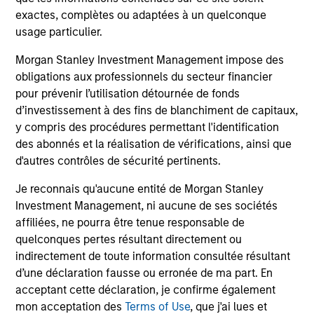
Investment Management has invested in fixed income
exactes, complètes ou adaptées à un quelconque
assets since 1975, and in European fixed income assets
usage particulier.
since 1990.
3
Morgan Stanley Investment Management impose des
obligations aux professionnels du secteur financier
pour prévenir l’utilisation détournée de fonds
d’investissement à des fins de blanchiment de capitaux,
Global Research
y compris des procédures permettant l'identification
An emphasis on a team-based approach to research and
des abonnés et la réalisation de vérifications, ainsi que
investment, allows investors to benefit from the
d'autres contrôles de sécurité pertinents.
combined insight and expertise of the Global Fixed
Je reconnais qu'aucune entité de Morgan Stanley
Income Team of 60 investment professionals.
Investment Management, ni aucune de ses sociétés
Approximately 80% of Morgan Stanley Investment
affiliées, ne pourra être tenue responsable de
Management’s research is generated in-house, and this is
quelconques pertes résultant directement ou
supplemented by Morgan Stanley sell-side and 3rd party
indirectement de toute information consultée résultant
research.
d’une déclaration fausse ou erronée de ma part. En
acceptant cette déclaration, je confirme également
mon acceptation des
Terms of Use
, que j'ai lues et