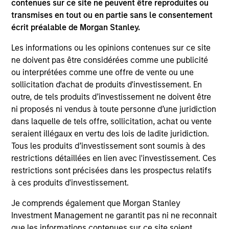
contenues sur ce site ne peuvent être reproduites ou
Differentiators
transmises en tout ou en partie sans le consentement
écrit préalable de Morgan Stanley.
1
Les informations ou les opinions contenues sur ce site
ne doivent pas être considérées comme une publicité
ou interprétées comme une offre de vente ou une
Combined Quantitative and Qualitative
sollicitation d'achat de produits d'investissement. En
Approach
outre, de tels produits d’investissement ne doivent être
The team’s investment approach integrates strong
ni proposés ni vendus à toute personne d’une juridiction
qualitative analysis with robust quantitative valuation
dans laquelle de tels offre, sollicitation, achat ou vente
tools at every stage of the investment process, providing
seraient illégaux en vertu des lois de ladite juridiction.
a robust credit management process.
Tous les produits d’investissement sont soumis à des
restrictions détaillées en lien avec l'investissement. Ces
2
restrictions sont précisées dans les prospectus relatifs
à ces produits d'investissement.
Je comprends également que Morgan Stanley
Extensive Experience
Investment Management ne garantit pas ni ne reconnait
The Global Fixed Income Team at Morgan Stanley
que les informations contenues sur ce site soient