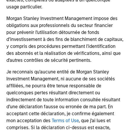
usage particulier.
INDEX-LIKE INVESTING, WITH AN ACTIVE
TILT
Morgan Stanley Investment Management impose des
By constructing a portfolio that closely mirrors the
obligations aux professionnels du secteur financier
characteristics of the Russell 1000 Index, and tilting it
pour prévenir l’utilisation détournée de fonds
toward potential alpha-generating factors investors have
d’investissement à des fins de blanchiment de capitaux,
the possibility of realizing index-like returns on an after-
y compris des procédures permettant l'identification
fee basis.
des abonnés et la réalisation de vérifications, ainsi que
d'autres contrôles de sécurité pertinents.
Je reconnais qu'aucune entité de Morgan Stanley
Investment Management, ni aucune de ses sociétés
Investment Approach
affiliées, ne pourra être tenue responsable de
quelconques pertes résultant directement ou
indirectement de toute information consultée résultant
d’une déclaration fausse ou erronée de ma part. En
We believe common, market-oriented factors drive the
acceptant cette déclaration, je confirme également
majority of stock returns.
mon acceptation des
Terms of Use
, que j'ai lues et
Over the last 20 years, market-driven factors have
comprises. Si la déclaration ci-dessus est exacte,