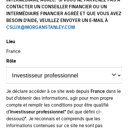
CONTACTER UN CONSEILLER FINANCIER OU UN
INTERMÉDIAIRE FINANCIER AGRÉÉ ET QUE VOUS AVEZ
Quick Facts
BESOIN D’AIDE, VEUILLEZ ENVOYER UN E-MAIL À
Benchmark
CSLUX@MORGANSTANLEY.COM
Russell 1000 Index
Lieu
France
Insights
Rôle
Overview
Je déclare accéder à ce site web depuis
France
dans le
The
Applied Enhanced Index Russell 1000 Strategy
but d’obtenir des informations, agir pour mon propre
seeks to achieve Russell 1000 Index-like returns after
compte et remplir les conditions pour être qualifié
fees. Using its core process to adjust the portfolio to the
d’
Investisseur professionnel*
(tel que défini ci-
ever-changing macro-economic landscape, the team
dessous)
*
. Je reconnais et comprends que les
aims to identify 200-300 stocks that, in aggregate, have
informations contenues sur ce site ne sont pas
exposure to styles it believes will drive returns in the