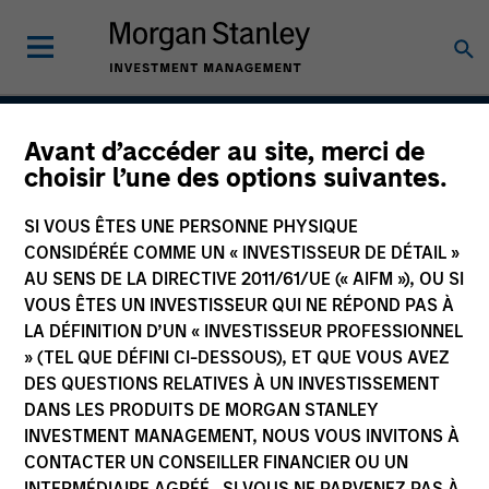
Avant d’accéder au site, merci de
Applied Enhanced Index
choisir l’une des options suivantes.
Russell 1000 Strategy
SI VOUS ÊTES UNE PERSONNE PHYSIQUE
CONSIDÉRÉE COMME UN « INVESTISSEUR DE DÉTAIL »
AU SENS DE LA DIRECTIVE 2011/61/UE (« AIFM »), OU SI
VOUS ÊTES UN INVESTISSEUR QUI NE RÉPOND PAS À
Strategy Inception
November 2007
LA DÉFINITION D’UN « INVESTISSEUR PROFESSIONNEL
» (TEL QUE DÉFINI CI-DESSOUS), ET QUE VOUS AVEZ
DES QUESTIONS RELATIVES À UN INVESTISSEMENT
DANS LES PRODUITS DE MORGAN STANLEY
Asset Class
INVESTMENT MANAGEMENT, NOUS VOUS INVITONS À
US Equity
CONTACTER UN CONSEILLER FINANCIER OU UN
INTERMÉDIAIRE AGRÉÉ. SI VOUS NE PARVENEZ PAS À