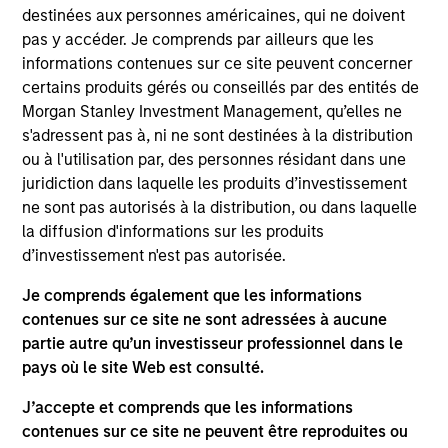
destinées aux personnes américaines, qui ne doivent
current market environment.
pas y accéder. Je comprends par ailleurs que les
The final portfolio is designed to have a modest tracking
informations contenues sur ce site peuvent concerner
error and align closely with the Russell 1000 Index in
certains produits gérés ou conseillés par des entités de
terms of industry, sector, style and company size.
Morgan Stanley Investment Management, qu’elles ne
s'adressent pas à, ni ne sont destinées à la distribution
ou à l'utilisation par, des personnes résidant dans une
juridiction dans laquelle les produits d’investissement
ne sont pas autorisés à la distribution, ou dans laquelle
la diffusion d'informations sur les produits
d’investissement n'est pas autorisée.
Je comprends également que les informations
Differentiators
contenues sur ce site ne sont adressées à aucune
partie autre qu’un investisseur professionnel dans le
1
pays où le site Web est consulté.
J’accepte et comprends que les informations
contenues sur ce site ne peuvent être reproduites ou