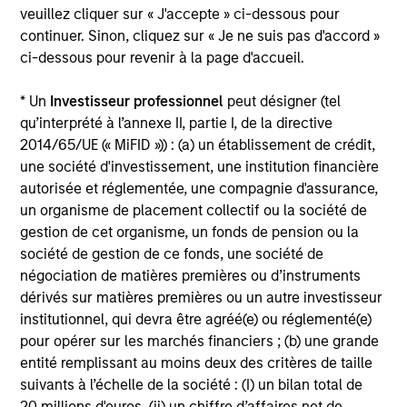
explained about 65% of the relative performance of
veuillez cliquer sur « J'accepte » ci-dessous pour
1
continuer. Sinon, cliquez sur « Je ne suis pas d'accord »
global separate account managers
.
ci-dessous pour revenir à la page d'accueil.
Our goal is to extract value from these return drivers.
* Un
Investisseur professionnel
peut désigner (tel
Using proprietary methodology, we seek to identify those
qu’interprété à l’annexe II, partie I, de la directive
factors most likely to produce excess returns in the
2014/65/UE (« MiFID »)) : (a) un établissement de crédit,
current environment. Through quantitative modeling and
une société d'investissement, une institution financière
screening, we then tilt the portfolio toward stocks with
autorisée et réglementée, une compagnie d'assurance,
exposure to those factors.
un organisme de placement collectif ou la société de
gestion de cet organisme, un fonds de pension ou la
société de gestion de ce fonds, une société de
négociation de matières premières ou d’instruments
Investment Process
dérivés sur matières premières ou un autre investisseur
institutionnel, qui devra être agréé(e) ou réglementé(e)
pour opérer sur les marchés financiers ; (b) une grande
entité remplissant au moins deux des critères de taille
suivants à l’échelle de la société : (I) un bilan total de
20 millions d'euros, (ii) un chiffre d’affaires net de