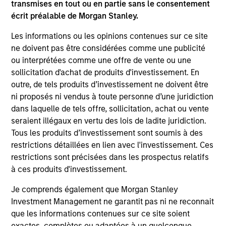
UNCONSTRAINED BY STYLE
transmises en tout ou en partie sans le consentement
Portfolio is positioned to gain exposure to broad market
écrit préalable de Morgan Stanley.
factors that the team believes will drive returns in the
current market environment. The investment process
Les informations ou les opinions contenues sur ce site
seeks to protect investors from prolonged periods of
ne doivent pas être considérées comme une publicité
style-driven under performance.
ou interprétées comme une offre de vente ou une
sollicitation d'achat de produits d'investissement. En
2
outre, de tels produits d’investissement ne doivent être
ni proposés ni vendus à toute personne d’une juridiction
dans laquelle de tels offre, sollicitation, achat ou vente
seraient illégaux en vertu des lois de ladite juridiction.
FOCUSED ON LIMITING VOLATILITY AND
Tous les produits d’investissement sont soumis à des
TRACKING ERROR
restrictions détaillées en lien avec l'investissement. Ces
To manage tracking error and overall volatility, the team
restrictions sont précisées dans les prospectus relatifs
seeks to closely align the portfolio’s sector weightings,
à ces produits d'investissement.
average market capitalization and beta with the Russell
1000 Index.
Je comprends également que Morgan Stanley
3
Investment Management ne garantit pas ni ne reconnait
que les informations contenues sur ce site soient
exactes, complètes ou adaptées à un quelconque