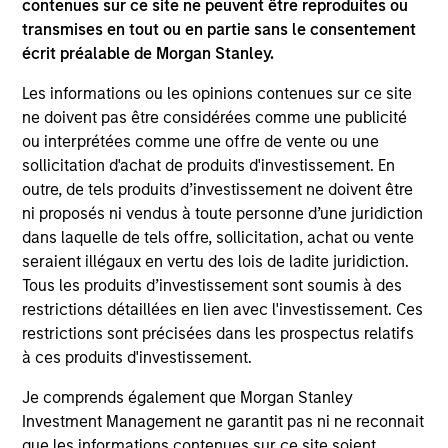
contenues sur ce site ne peuvent être reproduites ou
allow us to outperform our benchmark with lower
transmises en tout ou en partie sans le consentement
volatility and market risk. The real secret to long-term
écrit préalable de Morgan Stanley.
investing success is not what you make, it’s what you
keep.
Les informations ou les opinions contenues sur ce site
2
ne doivent pas être considérées comme une publicité
ou interprétées comme une offre de vente ou une
sollicitation d'achat de produits d'investissement. En
outre, de tels produits d’investissement ne doivent être
The Desire to be Different
ni proposés ni vendus à toute personne d’une juridiction
The only way you can beat a benchmark is if you are
dans laquelle de tels offre, sollicitation, achat ou vente
willing to be different from it. Our high quality investment
seraient illégaux en vertu des lois de ladite juridiction.
process is designed to do just that. We seek to build a
Tous les produits d’investissement sont soumis à des
focused portfolio of high quality companies where
restrictions détaillées en lien avec l'investissement. Ces
position and sector weights are a byproduct of stock-
restrictions sont précisées dans les prospectus relatifs
specific conviction. Our investment process is also
à ces produits d'investissement.
designed to take advantage of a much longer investment
time horizons. As a result, our portfolio will typically have
Je comprends également que Morgan Stanley
a very high active share versus our benchmark with very
Investment Management ne garantit pas ni ne reconnait
low levels of turnover versus our peers.
que les informations contenues sur ce site soient