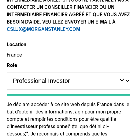
CONTACTER UN CONSEILLER FINANCIER OU UN
INTERMÉDIAIRE FINANCIER AGRÉÉ ET QUE VOUS AVEZ
Quick Facts
BESOIN D’AIDE, VEUILLEZ ENVOYER UN E-MAIL À
Benchmark
CSLUX@MORGANSTANLEY.COM
Russell 2500™ Index
Location
France
Insights
Role
Overview
The High Quality SMID Cap strategy is guided by a
Je déclare accéder à ce site web depuis
France
dans le
fundamental core approach that seeks to invest in small
but d’obtenir des informations, agir pour mon propre
to mid-cap companies in strong financial condition with
compte et remplir les conditions pour être qualifié
equities priced below our fair value estimate.
d’
Investisseur professionnel*
(tel que défini ci-
dessous)
*
. Je reconnais et comprends que les