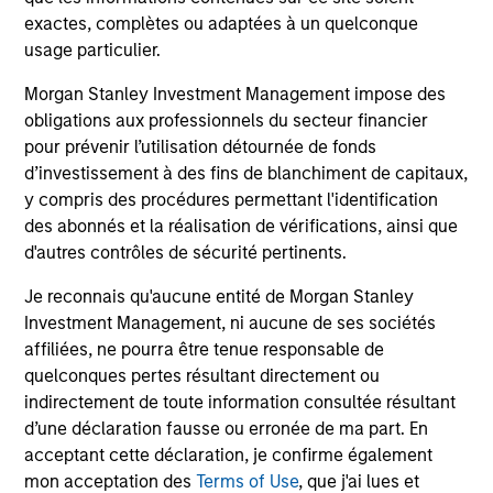
exactes, complètes ou adaptées à un quelconque
3
usage particulier.
Morgan Stanley Investment Management impose des
obligations aux professionnels du secteur financier
Established Team that is Invested
pour prévenir l’utilisation détournée de fonds
Our strategies have been continuously managed by our
d’investissement à des fins de blanchiment de capitaux,
stable and experienced investment team. A significant
y compris des procédures permettant l'identification
amount of the team’s compensation is tied directly to the
des abonnés et la réalisation de vérifications, ainsi que
long-term success of our clients. And while we do not
d'autres contrôles de sécurité pertinents.
require it, all the members of the investment team have
substantial personal investments in our products.
Je reconnais qu'aucune entité de Morgan Stanley
Investment Management, ni aucune de ses sociétés
affiliées, ne pourra être tenue responsable de
quelconques pertes résultant directement ou
Investment Approach
indirectement de toute information consultée résultant
d’une déclaration fausse ou erronée de ma part. En
acceptant cette déclaration, je confirme également
mon acceptation des
Terms of Use
, que j'ai lues et