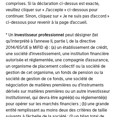
We seek to invest in high quality companies with a
comprises. Si la déclaration ci-dessus est exacte,
demonstrated history of consistent growth and earnings
veuillez cliquer sur « J'accepte » ci-dessous pour
stability. The portfolio is managed with a fundamental,
continuer. Sinon, cliquez sur « Je ne suis pas d'accord »
bottom–up investment process, looking for businesses
ci-dessous pour revenir à la page d'accueil.
with innovative models, quality management, strong free
cash flow, and high returns on invested capital.
* Un
Investisseur professionnel
peut désigner (tel
Historically, this process has produced a diversified
qu’interprété à l’annexe II, partie I, de la directive
portfolio that exhibits solid up-market capture, minimized
2014/65/UE (« MiFID »)) : (a) un établissement de crédit,
participation in declining markets, reduced volatility, and
une société d'investissement, une institution financière
high active share.
autorisée et réglementée, une compagnie d'assurance,
un organisme de placement collectif ou la société de
gestion de cet organisme, un fonds de pension ou la
société de gestion de ce fonds, une société de
Investment Process
négociation de matières premières ou d’instruments
dérivés sur matières premières ou un autre investisseur
institutionnel, qui devra être agréé(e) ou réglementé(e)
pour opérer sur les marchés financiers ; (b) une grande
entité remplissant au moins deux des critères de taille
Construct a focused, diversified portfolio with a focus on
suivants à l’échelle de la société : (I) un bilan total de