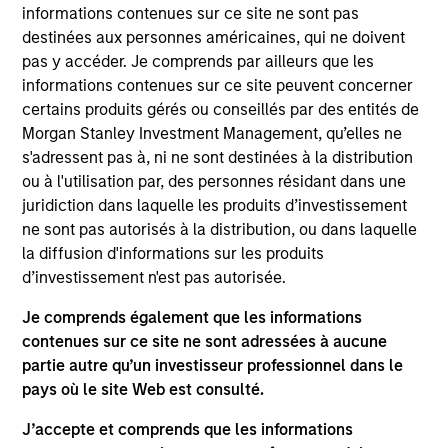
informations contenues sur ce site ne sont pas
destinées aux personnes américaines, qui ne doivent
pas y accéder. Je comprends par ailleurs que les
informations contenues sur ce site peuvent concerner
certains produits gérés ou conseillés par des entités de
Morgan Stanley Investment Management, qu’elles ne
Differentiators
s'adressent pas à, ni ne sont destinées à la distribution
ou à l'utilisation par, des personnes résidant dans une
1
juridiction dans laquelle les produits d’investissement
ne sont pas autorisés à la distribution, ou dans laquelle
la diffusion d'informations sur les produits
d’investissement n'est pas autorisée.
The Power of Compounding
We defined risk as losing client capital. How you perform
Je comprends également que les informations
in down markets has an outsized impact on your total
contenues sur ce site ne sont adressées à aucune
return. By focusing on a small group of high quality
partie autre qu’un investisseur professionnel dans le
companies with consistent and stable earnings growth,
pays où le site Web est consulté.
we seek to perform well in rising market, and to protect in
J’accepte et comprends que les informations
declining markets. Over a full market cycle, this should