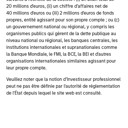
companies with a demonstrated history of consistent
20 millions d'euros, (ii) un chiffre d’affaires net de
growth and stability in earnings, strong free cash flow,
40 millions d'euros ou (iii) 2 millions d'euros de fonds
and high returns on invested capital.
propres, entité agissant pour son propre compte ; ou (c)
Emphasize companies with management teams that
un gouvernement national ou régional, y compris les
have proven records of effective capital allocation and
organismes publics qui gèrent de la dette publique au
incentive structures that are aligned with shareholders.
niveau national ou régional, les banques centrales, les
institutions internationales et supranationales comme
Calculate fair value by evaluating a company's historical
la Banque Mondiale, le FMI, la BCE, la BEI et d'autres
valuation ranges and private market value.
organisations internationales similaires agissant pour
leur propre compte.
Sell a company if a more compelling investment
opportunity materializes, there is a change in the
Veuillez noter que la notion d’Investisseur professionnel
investment thesis, or valuation becomes excessive.
peut ne pas être définie par l'autorité de réglementation
de l'État depuis lequel le site web est consulté.
Portfolio Managers